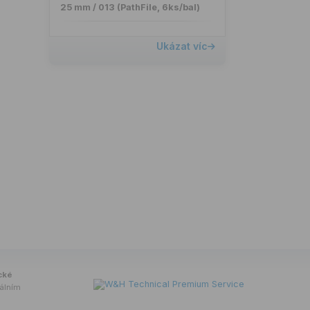
25 mm / 013 (PathFile, 6ks/bal)
Ukázat víc
cké
tálním