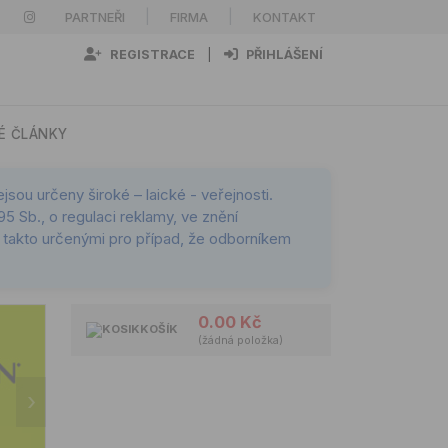
|
|
PARTNEŘI
FIRMA
KONTAKT
REGISTRACE
|
PŘIHLÁŠENÍ
É ČLÁNKY
sou určeny široké – laické - veřejnosti.
5 Sb., o regulaci reklamy, ve znění
mi takto určenými pro případ, že odborníkem
0.00 Kč
KOŠÍK
(žádná položka)
›