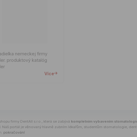
adielka nemeckej firmy
tový katalóg
er
Více
shopu firmy DentAll s.r.o., která se zabývá
kompletním vybavením stomatologi
í
. Náš portál je věnovaný hlavně zubním lékařům, studentům stomatologie, den
m.
pokračování