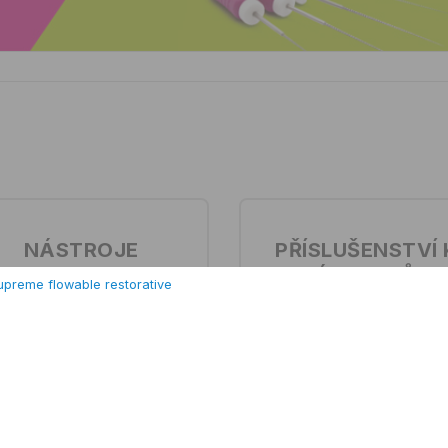
NÁSTROJE
PŘÍSLUŠENSTVÍ 
DEPPELER
NÁSTROJŮM
plant-Deplaquers
Kliešte Physics Forcep
tlmičom