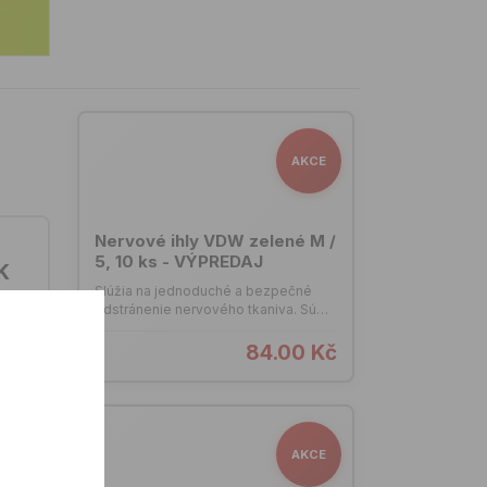
AKCE
Nervové ihly VDW zelené M /
5, 10 ks - VÝPREDAJ
K
Slúžia na jednoduché a bezpečné
odstránenie nervového tkaniva. Sú
vyrobené z nerezovej ocele s rúčkou
CC-cord. 21 mm pracovná dĺžka
84.00 Kč
nástrojov. Balenie: 10 ks. Leták
Nástroje VDW (PDF)VDW Katalóg
2023 (PDF)
s s
AKCE