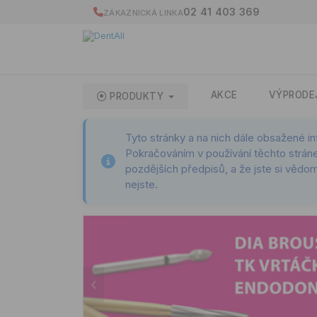
02 41 403 369
ZÁKAZNICKÁ LINKA
AKCE
VÝPRODE
PRODUKTY
Tyto stránky a na nich dále obsažené i
Pokračováním v používání těchto stráne
pozdějších předpisů, a že jste si vědom
nejste.
‹