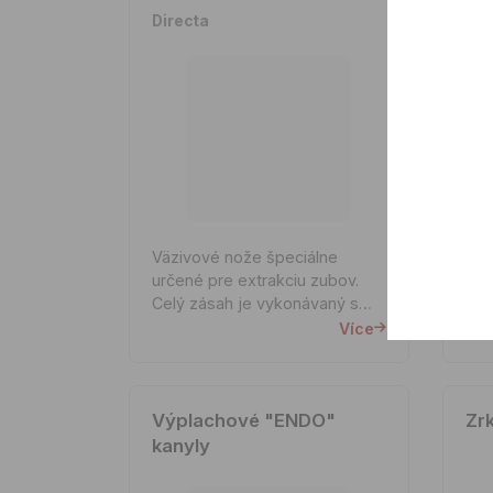
Directa
Ker
Väzivové nože špeciálne
Haw
určené pre extrakciu zubov.
ods
Celý zásah je vykonávaný s
vyr
minimálnym poškodením
pla
Více
ďasna, krvácania a
dos
pooperačnej bolesti. Štruk...
odst
Výplachové "ENDO"
Zr
kanyly