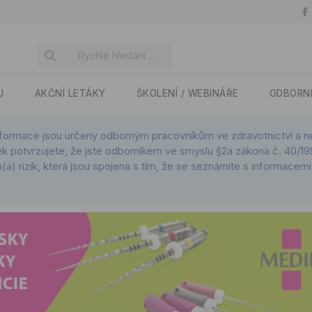
J
AKČNÍ LETÁKY
ŠKOLENÍ / WEBINÁŘE
ODBORN
nformace jsou určeny odborným pracovníkům ve zdravotnictví a nej
k potvrzujete, že jste odborníkem ve smyslu §2a zákona č. 40/199
(a) rizik, která jsou spojena s tím, že se seznámíte s informace