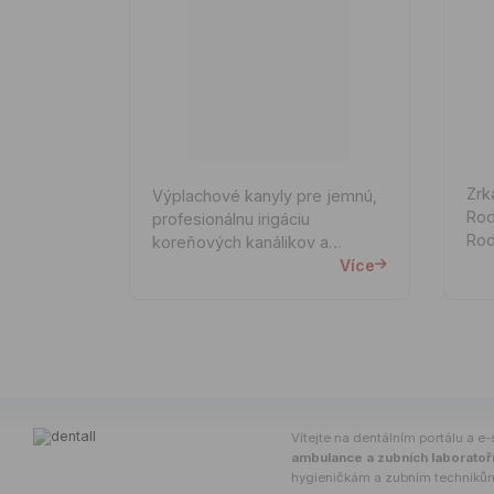
Zrk
Výplachové kanyly pre jemnú,
Roder. produk
profesionálnu irigáciu
Rod
koreňových kanálikov a
paradontu bez
Více
nebezpečenstva poranenia
apexu alebo poškodenia
tkaniva.
Ví­tejte na dentálním portálu a e-
ambulance a zubních laboratoř
hygieničkám a zubním techniků