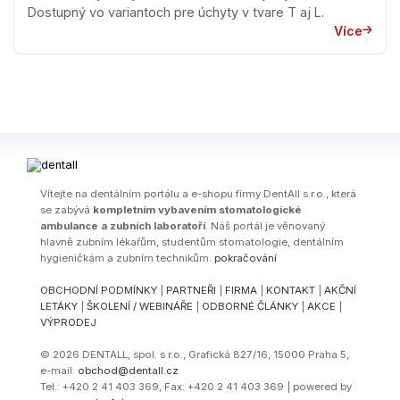
Dostupný vo variantoch pre úchyty v tvare T aj L.
Více
Ví­tejte na dentálním portálu a e-shopu firmy DentAll s.r.o., která
se zabývá
kompletním vybavením stomatologické
ambulance a zubních laboratoří
. Náš portál je věnovaný
hlavně zubním lékařům, studentům stomatologie, dentálním
hygieničkám a zubním technikům.
pokračování
OBCHODNÍ PODMÍNKY
|
PARTNEŘI
|
FIRMA
|
KONTAKT
|
AKČNÍ
LETÁKY
|
ŠKOLENÍ / WEBINÁŘE
|
ODBORNÉ ČLÁNKY
|
AKCE
|
VÝPRODEJ
© 2026 DENTALL, spol. s r.o., Grafická 827/16, 15000 Praha 5,
e-mail:
obchod@dentall.cz
Tel.: +420 2 41 403 369, Fax: +420 2 41 403 369 | powered by