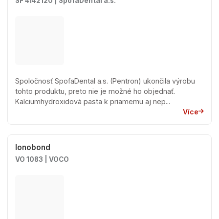
SF 4142120 | SpofaDental a.s.
Spoločnosť SpofaDental a.s. (Pentron) ukončila výrobu
tohto produktu, preto nie je možné ho objednať.
Kalciumhydroxidová pasta k priamemu aj nep...
Více
Ionobond
VO 1083 | VOCO