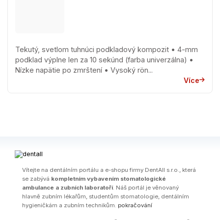
Tekutý, svetlom tuhnúci podkladový kompozit • 4-mm
podklad výplne len za 10 sekúnd (farba univerzálna) •
Nízke napätie po zmrštení • Vysoký rön...
Více
Ví­tejte na dentálním portálu a e-shopu firmy DentAll s.r.o., která
se zabývá
kompletním vybavením stomatologické
ambulance a zubních laboratoří
. Náš portál je věnovaný
hlavně zubním lékařům, studentům stomatologie, dentálním
hygieničkám a zubním technikům.
pokračování