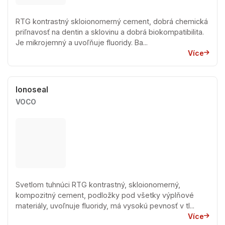
RTG kontrastný skloionomerný cement, dobrá chemická
priľnavosť na dentin a sklovinu a dobrá biokompatibilita.
Je mikrojemný a uvoľňuje fluoridy. Ba...
Více
Ionoseal
VOCO
Svetlom tuhnúci RTG kontrastný, skloionomerný,
kompozitný cement, podložky pod všetky výplňové
materiály, uvoľnuje fluoridy, má vysokú pevnosť v tl...
Více