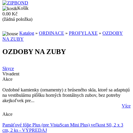
Košík
0.00 Kč
(žádná položka)
Katalog
»
ORDINACE
»
PROFYLAXE
»
OZDOBY
NA ZUBY
OZDOBY NA ZUBY
Skyce
Vivadent
Akce
Ozdobné kamienky (ornamenty) z brúseného skla, ktoré sa adaptujú
na vestibulárnu plôšku horných frontálnych zubov, bez potreby
akejkoľvek pre...
Více
Akce
Pamäťové fólie Plus (pre VistaScan Mini Plus) veľkost S0, 2 x 3
cm, 2 ks - VÝPREDAJ