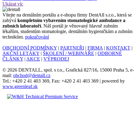
Ukázat víc
Ví­tejte na dentálním portálu a e-shopu firmy DentAll s.r.o., která se
zabývá
kompletním vybavením stomatologické ambulance a
zubních laboratoří
. Náš portál je věnovaný hlavně zubním
lékařům, studentům stomatologie, dentálním hygieničkám a zubním
technikům.
pokračování
OBCHODNÍ PODMÍNKY
|
PARTNEŘI
|
FIRMA
|
KONTAKT
|
AKČNÍ LETÁKY
|
ŠKOLENÍ / WEBINÁŘE
|
ODBORNÉ
ČLÁNKY
|
AKCE
|
VÝPRODEJ
© 2026 DENTALL, spol. s r.o., Grafická 827/16, 15000 Praha 5, e-
mail:
obchod@dentall.cz
Tel.: +420 2 41 403 369, Fax: +420 2 41 403 369 | powered by
www.greenleaf.sk