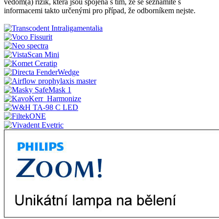
vědom(a) rizik, která jsou spojena s tím, že se seznámíte s
informacemi takto určenými pro případ, že odborníkem nejste.