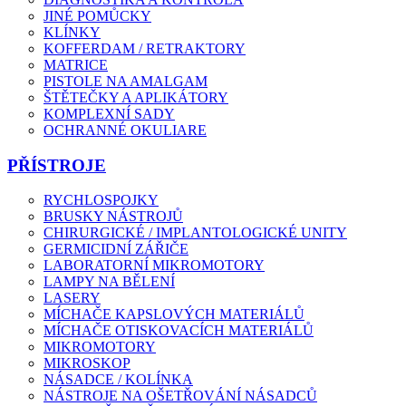
JINÉ POMŮCKY
KLÍNKY
KOFFERDAM / RETRAKTORY
MATRICE
PISTOLE NA AMALGAM
ŠTĚTEČKY A APLIKÁTORY
KOMPLEXNÍ SADY
OCHRANNÉ OKULIARE
PŘÍSTROJE
RYCHLOSPOJKY
BRUSKY NÁSTROJŮ
CHIRURGICKÉ / IMPLANTOLOGICKÉ UNITY
GERMICIDNÍ ZÁŘIČE
LABORATORNÍ MIKROMOTORY
LAMPY NA BĚLENÍ
LASERY
MÍCHAČE KAPSLOVÝCH MATERIÁLŮ
MÍCHAČE OTISKOVACÍCH MATERIÁLŮ
MIKROMOTORY
MIKROSKOP
NÁSADCE / KOLÍNKA
NÁSTROJE NA OŠETŘOVÁNÍ NÁSADCŮ