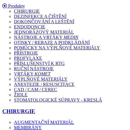
Produkty
CHIRURGIE
DEZINFEKCE A ČIŠTĚNÍ
DOKONČOVÁNÍ A LEŠTĚNÍ
ENDODONCIE
JEDNORÁZOVÝ MATERIÁL
NÁSTROJE A VRTÁKY
MEDIN
OTISKY / REBAZE A PODKLÁDÁNÍ
POMŮCKY NA VÝPLŇOVÉ MATERIÁLY
PŘÍSTROJE
PROFYLAXE
PŘÍSLUŠENSTVÍ K RTG
RUČNÍ NÁSTROJE
VRTÁKY
KOMET
VÝPLŇOVÉ MATERIÁLY
ANESTEZIE / RESUSCITACE
CAD / CAM / CEREC
ŽIDLE
STOMATOLOGICKÉ SÚPRAVY - KRESLÁ
CHIRURGIE
AUGMENTAČNÍ MATERIÁL
MEMBRÁNY