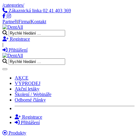
/categories/
Zákaznická linka
02 41 403 369
Partneři
|
Firma
|
Kontakt
Registrace
|
Přihlášení
Toggle navigation
AKCE
VÝPRODEJ
Akční letáky
Školení / Webináře
Odborné články
Registrace
Přihlášení
Produkty