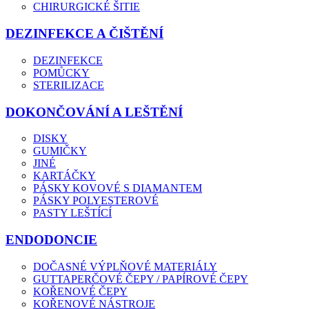
CHIRURGICKÉ ŠITIE
DEZINFEKCE A ČIŠTĚNÍ
DEZINFEKCE
POMŮCKY
STERILIZACE
DOKONČOVÁNÍ A LEŠTĚNÍ
DISKY
GUMIČKY
JINÉ
KARTÁČKY
PÁSKY KOVOVÉ S DIAMANTEM
PÁSKY POLYESTEROVÉ
PASTY LEŠTÍCÍ
ENDODONCIE
DOČASNÉ VÝPLŇOVÉ MATERIÁLY
GUTTAPERČOVÉ ČEPY / PAPÍROVÉ ČEPY
KOŘENOVÉ ČEPY
KOŘENOVÉ NÁSTROJE