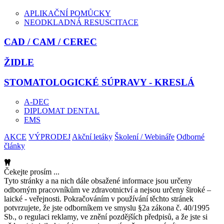
APLIKAČNÍ POMŮCKY
NEODKLADNÁ RESUSCITACE
CAD / CAM / CEREC
ŽIDLE
STOMATOLOGICKÉ SÚPRAVY - KRESLÁ
A-DEC
DIPLOMAT DENTAL
EMS
AKCE
VÝPRODEJ
Akční letáky
Školení / Webináře
Odborné
články
Čekejte prosím ...
Tyto stránky a na nich dále obsažené informace jsou určeny
odborným pracovníkům ve zdravotnictví a nejsou určeny široké –
laické - veřejnosti. Pokračováním v používání těchto stránek
potvrzujete, že jste odborníkem ve smyslu §2a zákona č. 40/1995
Sb., o regulaci reklamy, ve znění pozdějších předpisů, a že jste si