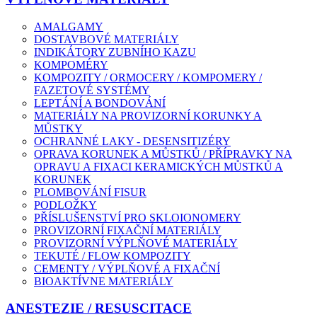
AMALGAMY
DOSTAVBOVÉ MATERIÁLY
INDIKÁTORY ZUBNÍHO KAZU
KOMPOMÉRY
KOMPOZITY / ORMOCERY / KOMPOMERY /
FAZETOVÉ SYSTÉMY
LEPTÁNÍ A BONDOVÁNÍ
MATERIÁLY NA PROVIZORNÍ KORUNKY A
MŮSTKY
OCHRANNÉ LAKY - DESENSITIZÉRY
OPRAVA KORUNEK A MŮSTKŮ / PŘÍPRAVKY NA
OPRAVU A FIXACI KERAMICKÝCH MŮSTKŮ A
KORUNEK
PLOMBOVÁNÍ FISUR
PODLOŽKY
PŘÍSLUŠENSTVÍ PRO SKLOIONOMERY
PROVIZORNÍ FIXAČNÍ MATERIÁLY
PROVIZORNÍ VÝPLŇOVÉ MATERIÁLY
TEKUTÉ / FLOW KOMPOZITY
CEMENTY / VÝPLŇOVÉ A FIXAČNÍ
BIOAKTÍVNE MATERIÁLY
ANESTEZIE / RESUSCITACE