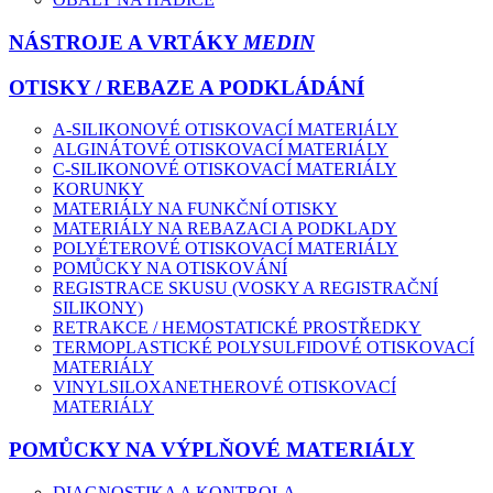
NÁSTROJE A VRTÁKY
MEDIN
OTISKY / REBAZE A PODKLÁDÁNÍ
A-SILIKONOVÉ OTISKOVACÍ MATERIÁLY
ALGINÁTOVÉ OTISKOVACÍ MATERIÁLY
C-SILIKONOVÉ OTISKOVACÍ MATERIÁLY
KORUNKY
MATERIÁLY NA FUNKČNÍ OTISKY
MATERIÁLY NA REBAZACI A PODKLADY
POLYÉTEROVÉ OTISKOVACÍ MATERIÁLY
POMŮCKY NA OTISKOVÁNÍ
REGISTRACE SKUSU (VOSKY A REGISTRAČNÍ
SILIKONY)
RETRAKCE / HEMOSTATICKÉ PROSTŘEDKY
TERMOPLASTICKÉ POLYSULFIDOVÉ OTISKOVACÍ
MATERIÁLY
VINYLSILOXANETHEROVÉ OTISKOVACÍ
MATERIÁLY
POMŮCKY NA VÝPLŇOVÉ MATERIÁLY
DIAGNOSTIKA A KONTROLA