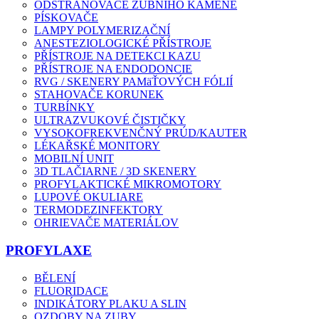
ODSTRAŇOVAČE ZUBNÍHO KAMENE
PÍSKOVAČE
LAMPY POLYMERIZAČNÍ
ANESTEZIOLOGICKÉ PŘÍSTROJE
PŘÍSTROJE NA DETEKCI KAZU
PŘÍSTROJE NA ENDODONCIE
RVG / SKENERY PAMäŤOVÝCH FÓLIÍ
STAHOVAČE KORUNEK
TURBÍNKY
ULTRAZVUKOVÉ ČISTIČKY
VYSOKOFREKVENČNÝ PRÚD/KAUTER
LÉKAŘSKÉ MONITORY
MOBILNÍ UNIT
3D TLAČIARNE / 3D SKENERY
PROFYLAKTICKÉ MIKROMOTORY
LUPOVÉ OKULIARE
TERMODEZINFEKTORY
OHRIEVAČE MATERIÁLOV
PROFYLAXE
BĚLENÍ
FLUORIDACE
INDIKÁTORY PLAKU A SLIN
OZDOBY NA ZUBY