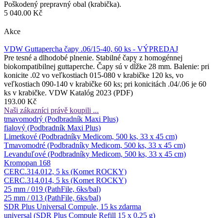
Poškodený prepravný obal (krabička).
5 040.00 Kč
Akce
VDW Guttapercha čapy .06/15-40, 60 ks - VÝPREDAJ
Pre tesné a dlhodobé plnenie. Stabilné čapy z homogénnej
biokompatibilnej guttaperche. Čapy sú v dĺžke 28 mm. Balenie: pri
konicite .02 vo veľkostiach 015-080 v krabičke 120 ks, vo
veľkostiach 090-140 v krabičke 60 ks; pri konicitách .04/.06 je 60
ks v krabičke. VDW Katalóg 2023 (PDF)
193.00 Kč
Naši zákazníci právě koupili ...
tmavomodrý (Podbradník Maxi Plus)
fialový (Podbradník Maxi Plus)
Limetkové (Podbradníky Medicom, 500 ks, 33 x 45 cm)
Tmavomodré (Podbradníky Medicom, 500 ks, 33 x 45 cm)
Levanduľové (Podbradníky Medicom, 500 ks, 33 x 45 cm)
Kromopan 168
CERC.314.012, 5 ks (Komet ROCKY)
CERC.314.014, 5 ks (Komet ROCKY)
25 mm / 019 (PathFile, 6ks/bal)
25 mm / 013 (PathFile, 6ks/bal)
SDR Plus Universal Compule, 15 ks zdarma
universal (SDR Plus Compule Refill 15 x 0,25 g)