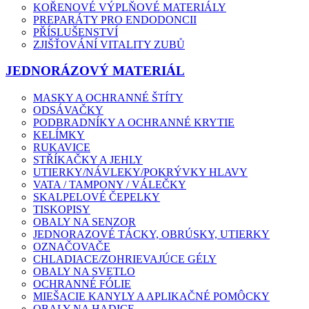
KOŘENOVÉ VÝPLŇOVÉ MATERIÁLY
PREPARÁTY PRO ENDODONCII
PŘÍSLUŠENSTVÍ
ZJIŠŤOVÁNÍ VITALITY ZUBŮ
JEDNORÁZOVÝ MATERIÁL
MASKY A OCHRANNÉ ŠTÍTY
ODSÁVAČKY
PODBRADNÍKY A OCHRANNÉ KRYTIE
KELÍMKY
RUKAVICE
STŘÍKAČKY A JEHLY
UTIERKY/NÁVLEKY/POKRÝVKY HLAVY
VATA / TAMPONY / VÁLEČKY
SKALPELOVÉ ČEPELKY
TISKOPISY
OBALY NA SENZOR
JEDNORAZOVÉ TÁCKY, OBRÚSKY, UTIERKY
OZNAČOVAČE
CHLADIACE/ZOHRIEVAJÚCE GÉLY
OBALY NA SVETLO
OCHRANNÉ FÓLIE
MIEŠACIE KANYLY A APLIKAČNÉ POMÔCKY
OBALY NA HADICE