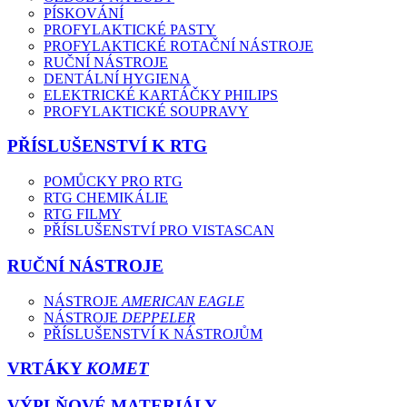
PÍSKOVÁNÍ
PROFYLAKTICKÉ PASTY
PROFYLAKTICKÉ ROTAČNÍ NÁSTROJE
RUČNÍ NÁSTROJE
DENTÁLNÍ HYGIENA
ELEKTRICKÉ KARTÁČKY PHILIPS
PROFYLAKTICKÉ SOUPRAVY
PŘÍSLUŠENSTVÍ K RTG
POMŮCKY PRO RTG
RTG CHEMIKÁLIE
RTG FILMY
PŘÍSLUŠENSTVÍ PRO VISTASCAN
RUČNÍ NÁSTROJE
NÁSTROJE
AMERICAN EAGLE
NÁSTROJE
DEPPELER
PŘÍSLUŠENSTVÍ K NÁSTROJŮM
VRTÁKY
KOMET
VÝPLŇOVÉ MATERIÁLY