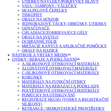
UTIERKY/NÁVLEKY/POKRÝVKY HLAVY
VATA / TAMPONY / VÁLEČKY
SKALPELOVÉ ČEPELKY
TISKOPISY
OBALY NA SENZOR
JEDNORAZOVÉ TÁCKY, OBRÚSKY, UTIERKY
OZNAČOVAČE
CHLADIACE/ZOHRIEVAJÚCE GÉLY
OBALY NA SVETLO
OCHRANNÉ FÓLIE
MIEŠACIE KANYLY A APLIKAČNÉ POMÔCKY
OBALY NA HADICE
NÁSTROJE A VRTÁKY MEDIN
OTISKY / REBAZE A PODKLÁDÁNÍ
A-SILIKONOVÉ OTISKOVACÍ MATERIÁLY
ALGINÁTOVÉ OTISKOVACÍ MATERIÁLY
C-SILIKONOVÉ OTISKOVACÍ MATERIÁLY
KORUNKY
MATERIÁLY NA FUNKČNÍ OTISKY
MATERIÁLY NA REBAZACI A PODKLADY
POLYÉTEROVÉ OTISKOVACÍ MATERIÁLY
POMŮCKY NA OTISKOVÁNÍ
REGISTRACE SKUSU (VOSKY A REGISTRAČNÍ
SILIKONY)
RETRAKCE / HEMOSTATICKÉ PROSTŘEDKY