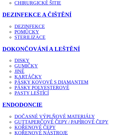
CHIRURGICKÉ ŠITIE
DEZINFEKCE A ČIŠTĚNÍ
DEZINFEKCE
POMŮCKY
STERILIZACE
DOKONČOVÁNÍ A LEŠTĚNÍ
DISKY
GUMIČKY
JINÉ
KARTÁČKY
PÁSKY KOVOVÉ S DIAMANTEM
PÁSKY POLYESTEROVÉ
PASTY LEŠTÍCÍ
ENDODONCIE
DOČASNÉ VÝPLŇOVÉ MATERIÁLY
GUTTAPERČOVÉ ČEPY / PAPÍROVÉ ČEPY
KOŘENOVÉ ČEPY
KOŘENOVÉ NÁSTROJE