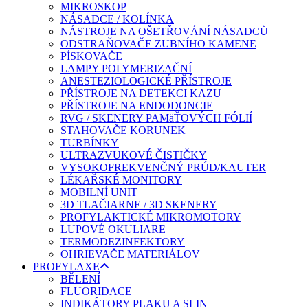
MIKROSKOP
NÁSADCE / KOLÍNKA
NÁSTROJE NA OŠETŘOVÁNÍ NÁSADCŮ
ODSTRAŇOVAČE ZUBNÍHO KAMENE
PÍSKOVAČE
LAMPY POLYMERIZAČNÍ
ANESTEZIOLOGICKÉ PŘÍSTROJE
PŘÍSTROJE NA DETEKCI KAZU
PŘÍSTROJE NA ENDODONCIE
RVG / SKENERY PAMäŤOVÝCH FÓLIÍ
STAHOVAČE KORUNEK
TURBÍNKY
ULTRAZVUKOVÉ ČISTIČKY
VYSOKOFREKVENČNÝ PRÚD/KAUTER
LÉKAŘSKÉ MONITORY
MOBILNÍ UNIT
3D TLAČIARNE / 3D SKENERY
PROFYLAKTICKÉ MIKROMOTORY
LUPOVÉ OKULIARE
TERMODEZINFEKTORY
OHRIEVAČE MATERIÁLOV
PROFYLAXE
BĚLENÍ
FLUORIDACE
INDIKÁTORY PLAKU A SLIN