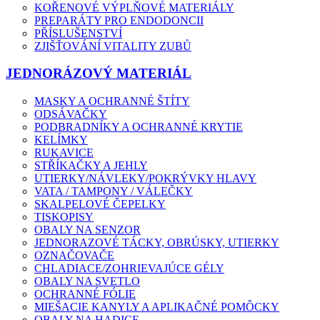
KOŘENOVÉ VÝPLŇOVÉ MATERIÁLY
PREPARÁTY PRO ENDODONCII
PŘÍSLUŠENSTVÍ
ZJIŠŤOVÁNÍ VITALITY ZUBŮ
JEDNORÁZOVÝ MATERIÁL
MASKY A OCHRANNÉ ŠTÍTY
ODSÁVAČKY
PODBRADNÍKY A OCHRANNÉ KRYTIE
KELÍMKY
RUKAVICE
STŘÍKAČKY A JEHLY
UTIERKY/NÁVLEKY/POKRÝVKY HLAVY
VATA / TAMPONY / VÁLEČKY
SKALPELOVÉ ČEPELKY
TISKOPISY
OBALY NA SENZOR
JEDNORAZOVÉ TÁCKY, OBRÚSKY, UTIERKY
OZNAČOVAČE
CHLADIACE/ZOHRIEVAJÚCE GÉLY
OBALY NA SVETLO
OCHRANNÉ FÓLIE
MIEŠACIE KANYLY A APLIKAČNÉ POMÔCKY
OBALY NA HADICE