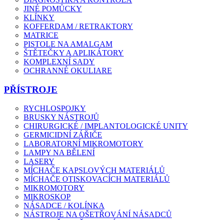
JINÉ POMŮCKY
KLÍNKY
KOFFERDAM / RETRAKTORY
MATRICE
PISTOLE NA AMALGAM
ŠTĚTEČKY A APLIKÁTORY
KOMPLEXNÍ SADY
OCHRANNÉ OKULIARE
PŘÍSTROJE
RYCHLOSPOJKY
BRUSKY NÁSTROJŮ
CHIRURGICKÉ / IMPLANTOLOGICKÉ UNITY
GERMICIDNÍ ZÁŘIČE
LABORATORNÍ MIKROMOTORY
LAMPY NA BĚLENÍ
LASERY
MÍCHAČE KAPSLOVÝCH MATERIÁLŮ
MÍCHAČE OTISKOVACÍCH MATERIÁLŮ
MIKROMOTORY
MIKROSKOP
NÁSADCE / KOLÍNKA
NÁSTROJE NA OŠETŘOVÁNÍ NÁSADCŮ