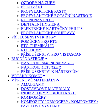
OZDOBY NA ZUBY
PÍSKOVÁNÍ
PROFYLAKTICKÉ PASTY
PROFYLAKTICKÉ ROTAČNÍ NÁSTROJE
RUČNÍ NÁSTROJE
DENTÁLNÍ HYGIENA
ELEKTRICKÉ KARTÁČKY PHILIPS
PROFYLAKTICKÉ SOUPRAVY
PŘÍSLUŠENSTVÍ K RTG
POMŮCKY PRO RTG
RTG CHEMIKÁLIE
RTG FILMY
PŘÍSLUŠENSTVÍ PRO VISTASCAN
RUČNÍ NÁSTROJE
NÁSTROJE
AMERICAN EAGLE
NÁSTROJE
DEPPELER
PŘÍSLUŠENSTVÍ K NÁSTROJŮM
VRTÁKY KOMET
VÝPLŇOVÉ MATERIÁLY
AMALGAMY
DOSTAVBOVÉ MATERIÁLY
INDIKÁTORY ZUBNÍHO KAZU
KOMPOMÉRY
KOMPOZITY / ORMOCERY / KOMPOMERY /
FAZETOVÉ SYSTÉMY