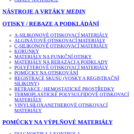
NÁSTROJE A VRTÁKY
MEDIN
OTISKY / REBAZE A PODKLÁDÁNÍ
A-SILIKONOVÉ OTISKOVACÍ MATERIÁLY
ALGINÁTOVÉ OTISKOVACÍ MATERIÁLY
C-SILIKONOVÉ OTISKOVACÍ MATERIÁLY
KORUNKY
MATERIÁLY NA FUNKČNÍ OTISKY
MATERIÁLY NA REBAZACI A PODKLADY
POLYÉTEROVÉ OTISKOVACÍ MATERIÁLY
POMŮCKY NA OTISKOVÁNÍ
REGISTRACE SKUSU (VOSKY A REGISTRAČNÍ
SILIKONY)
RETRAKCE / HEMOSTATICKÉ PROSTŘEDKY
TERMOPLASTICKÉ POLYSULFIDOVÉ OTISKOVACÍ
MATERIÁLY
VINYLSILOXANETHEROVÉ OTISKOVACÍ
MATERIÁLY
POMŮCKY NA VÝPLŇOVÉ MATERIÁLY
DIAGNOSTIKA A KONTROLA