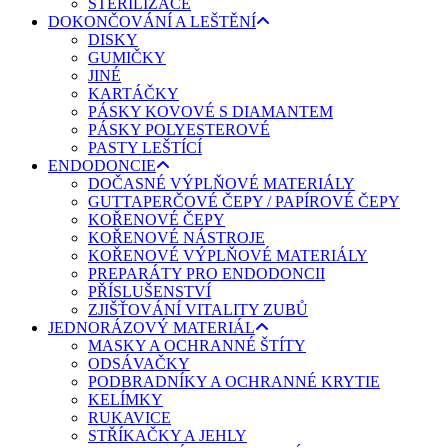
STERILIZACE
DOKONČOVÁNÍ A LEŠTĚNÍ
DISKY
GUMIČKY
JINÉ
KARTÁČKY
PÁSKY KOVOVÉ S DIAMANTEM
PÁSKY POLYESTEROVÉ
PASTY LEŠTÍCÍ
ENDODONCIE
DOČASNÉ VÝPLŇOVÉ MATERIÁLY
GUTTAPERČOVÉ ČEPY / PAPÍROVÉ ČEPY
KOŘENOVÉ ČEPY
KOŘENOVÉ NÁSTROJE
KOŘENOVÉ VÝPLŇOVÉ MATERIÁLY
PREPARÁTY PRO ENDODONCII
PŘÍSLUŠENSTVÍ
ZJIŠŤOVÁNÍ VITALITY ZUBŮ
JEDNORÁZOVÝ MATERIÁL
MASKY A OCHRANNÉ ŠTÍTY
ODSÁVAČKY
PODBRADNÍKY A OCHRANNÉ KRYTIE
KELÍMKY
RUKAVICE
STŘÍKAČKY A JEHLY