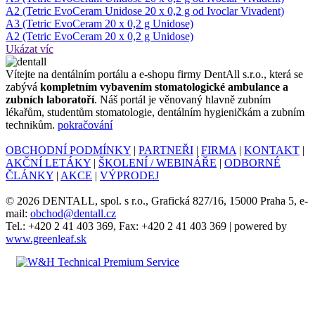
A2 (Tetric EvoCeram Unidose 20 x 0,2 g od Ivoclar Vivadent)
A3 (Tetric EvoCeram 20 x 0,2 g Unidose)
A2 (Tetric EvoCeram 20 x 0,2 g Unidose)
Ukázat víc
Ví­tejte na dentálním portálu a e-shopu firmy DentAll s.r.o., která se
zabývá
kompletním vybavením stomatologické ambulance a
zubních laboratoří
. Náš portál je věnovaný hlavně zubním
lékařům, studentům stomatologie, dentálním hygieničkám a zubním
technikům.
pokračování
OBCHODNÍ PODMÍNKY
|
PARTNEŘI
|
FIRMA
|
KONTAKT
|
AKČNÍ LETÁKY
|
ŠKOLENÍ / WEBINÁŘE
|
ODBORNÉ
ČLÁNKY
|
AKCE
|
VÝPRODEJ
© 2026 DENTALL, spol. s r.o., Grafická 827/16, 15000 Praha 5, e-
mail:
obchod@dentall.cz
Tel.: +420 2 41 403 369, Fax: +420 2 41 403 369 | powered by
www.greenleaf.sk