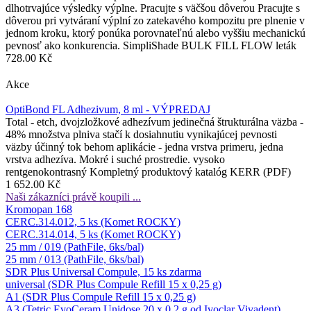
dlhotrvajúce výsledky výplne. Pracujte s väčšou dôverou Pracujte s
dôverou pri vytváraní výplní zo zatekavého kompozitu pre plnenie v
jednom kroku, ktorý ponúka porovnateľnú alebo vyššiu mechanickú
pevnosť ako konkurencia. SimpliShade BULK FILL FLOW leták
728.00 Kč
Akce
OptiBond FL Adhezivum, 8 ml - VÝPREDAJ
Total - etch, dvojzložkové adhezívum jedinečná štrukturálna väzba -
48% množstva plniva stačí k dosiahnutiu vynikajúcej pevnosti
väzby účinný tok behom aplikácie - jedna vrstva primeru, jedna
vrstva adhezíva. Mokré i suché prostredie. vysoko
rentgenokontrasný Kompletný produktový katalóg KERR (PDF)
1 652.00 Kč
Naši zákazníci právě koupili ...
Kromopan 168
CERC.314.012, 5 ks (Komet ROCKY)
CERC.314.014, 5 ks (Komet ROCKY)
25 mm / 019 (PathFile, 6ks/bal)
25 mm / 013 (PathFile, 6ks/bal)
SDR Plus Universal Compule, 15 ks zdarma
universal (SDR Plus Compule Refill 15 x 0,25 g)
A1 (SDR Plus Compule Refill 15 x 0,25 g)
A3 (Tetric EvoCeram Unidose 20 x 0,2 g od Ivoclar Vivadent)