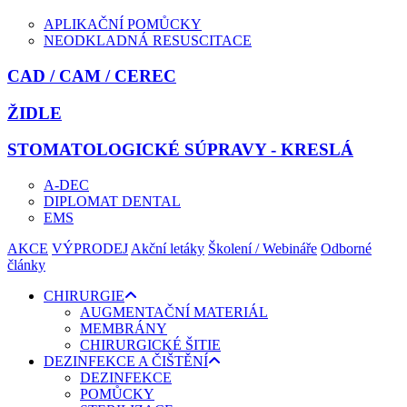
APLIKAČNÍ POMŮCKY
NEODKLADNÁ RESUSCITACE
CAD / CAM / CEREC
ŽIDLE
STOMATOLOGICKÉ SÚPRAVY - KRESLÁ
A-DEC
DIPLOMAT DENTAL
EMS
AKCE
VÝPRODEJ
Akční letáky
Školení / Webináře
Odborné
články
CHIRURGIE
AUGMENTAČNÍ MATERIÁL
MEMBRÁNY
CHIRURGICKÉ ŠITIE
DEZINFEKCE A ČIŠTĚNÍ
DEZINFEKCE
POMŮCKY