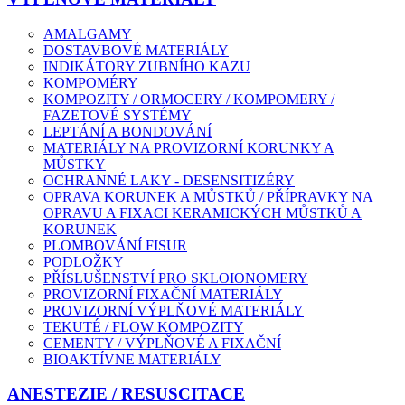
AMALGAMY
DOSTAVBOVÉ MATERIÁLY
INDIKÁTORY ZUBNÍHO KAZU
KOMPOMÉRY
KOMPOZITY / ORMOCERY / KOMPOMERY /
FAZETOVÉ SYSTÉMY
LEPTÁNÍ A BONDOVÁNÍ
MATERIÁLY NA PROVIZORNÍ KORUNKY A
MŮSTKY
OCHRANNÉ LAKY - DESENSITIZÉRY
OPRAVA KORUNEK A MŮSTKŮ / PŘÍPRAVKY NA
OPRAVU A FIXACI KERAMICKÝCH MŮSTKŮ A
KORUNEK
PLOMBOVÁNÍ FISUR
PODLOŽKY
PŘÍSLUŠENSTVÍ PRO SKLOIONOMERY
PROVIZORNÍ FIXAČNÍ MATERIÁLY
PROVIZORNÍ VÝPLŇOVÉ MATERIÁLY
TEKUTÉ / FLOW KOMPOZITY
CEMENTY / VÝPLŇOVÉ A FIXAČNÍ
BIOAKTÍVNE MATERIÁLY
ANESTEZIE / RESUSCITACE