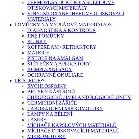
TERMOPLASTICKÉ POLYSULFIDOVÉ
OTISKOVACÍ MATERIÁLY
VINYLSILOXANETHEROVÉ OTISKOVACÍ
MATERIÁLY
POMŮCKY NA VÝPLŇOVÉ MATERIÁLY
DIAGNOSTIKA A KONTROLA
JINÉ POMŮCKY
KLÍNKY
KOFFERDAM / RETRAKTORY
MATRICE
PISTOLE NA AMALGAM
ŠTĚTEČKY A APLIKÁTORY
KOMPLEXNÍ SADY
OCHRANNÉ OKULIARE
PŘÍSTROJE
RYCHLOSPOJKY
BRUSKY NÁSTROJŮ
CHIRURGICKÉ / IMPLANTOLOGICKÉ UNITY
GERMICIDNÍ ZÁŘIČE
LABORATORNÍ MIKROMOTORY
LAMPY NA BĚLENÍ
LASERY
MÍCHAČE KAPSLOVÝCH MATERIÁLŮ
MÍCHAČE OTISKOVACÍCH MATERIÁLŮ
MIKROMOTORY