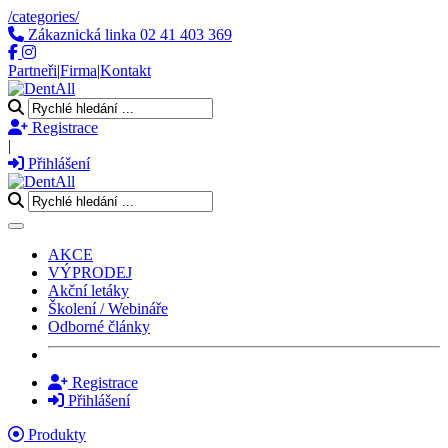
/categories/
Zákaznická linka
02 41 403 369
Partneři
|
Firma
|
Kontakt
Registrace
|
Přihlášení
Toggle navigation
AKCE
VÝPRODEJ
Akční letáky
Školení / Webináře
Odborné články
Registrace
Přihlášení
Produkty