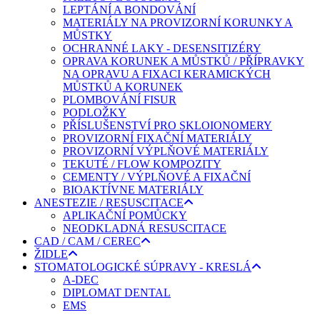
LEPTÁNÍ A BONDOVÁNÍ
MATERIÁLY NA PROVIZORNÍ KORUNKY A
MŮSTKY
OCHRANNÉ LAKY - DESENSITIZÉRY
OPRAVA KORUNEK A MŮSTKŮ / PŘÍPRAVKY
NA OPRAVU A FIXACI KERAMICKÝCH
MŮSTKŮ A KORUNEK
PLOMBOVÁNÍ FISUR
PODLOŽKY
PŘÍSLUŠENSTVÍ PRO SKLOIONOMERY
PROVIZORNÍ FIXAČNÍ MATERIÁLY
PROVIZORNÍ VÝPLŇOVÉ MATERIÁLY
TEKUTÉ / FLOW KOMPOZITY
CEMENTY / VÝPLŇOVÉ A FIXAČNÍ
BIOAKTÍVNE MATERIÁLY
ANESTEZIE / RESUSCITACE
APLIKAČNÍ POMŮCKY
NEODKLADNÁ RESUSCITACE
CAD / CAM / CEREC
ŽIDLE
STOMATOLOGICKÉ SÚPRAVY - KRESLÁ
A-DEC
DIPLOMAT DENTAL
EMS