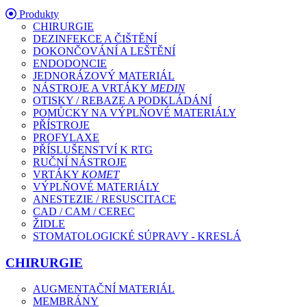
Produkty
CHIRURGIE
DEZINFEKCE A ČIŠTĚNÍ
DOKONČOVÁNÍ A LEŠTĚNÍ
ENDODONCIE
JEDNORÁZOVÝ MATERIÁL
NÁSTROJE A VRTÁKY
MEDIN
OTISKY / REBAZE A PODKLÁDÁNÍ
POMŮCKY NA VÝPLŇOVÉ MATERIÁLY
PŘÍSTROJE
PROFYLAXE
PŘÍSLUŠENSTVÍ K RTG
RUČNÍ NÁSTROJE
VRTÁKY
KOMET
VÝPLŇOVÉ MATERIÁLY
ANESTEZIE / RESUSCITACE
CAD / CAM / CEREC
ŽIDLE
STOMATOLOGICKÉ SÚPRAVY - KRESLÁ
CHIRURGIE
AUGMENTAČNÍ MATERIÁL
MEMBRÁNY