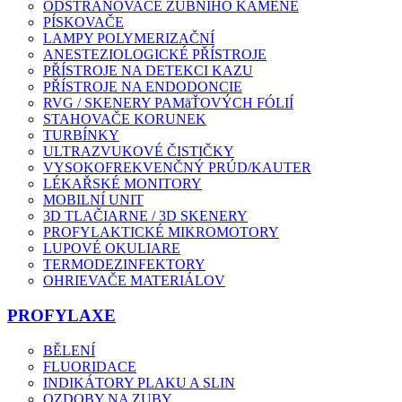
ODSTRAŇOVAČE ZUBNÍHO KAMENE
PÍSKOVAČE
LAMPY POLYMERIZAČNÍ
ANESTEZIOLOGICKÉ PŘÍSTROJE
PŘÍSTROJE NA DETEKCI KAZU
PŘÍSTROJE NA ENDODONCIE
RVG / SKENERY PAMäŤOVÝCH FÓLIÍ
STAHOVAČE KORUNEK
TURBÍNKY
ULTRAZVUKOVÉ ČISTIČKY
VYSOKOFREKVENČNÝ PRÚD/KAUTER
LÉKAŘSKÉ MONITORY
MOBILNÍ UNIT
3D TLAČIARNE / 3D SKENERY
PROFYLAKTICKÉ MIKROMOTORY
LUPOVÉ OKULIARE
TERMODEZINFEKTORY
OHRIEVAČE MATERIÁLOV
PROFYLAXE
BĚLENÍ
FLUORIDACE
INDIKÁTORY PLAKU A SLIN
OZDOBY NA ZUBY