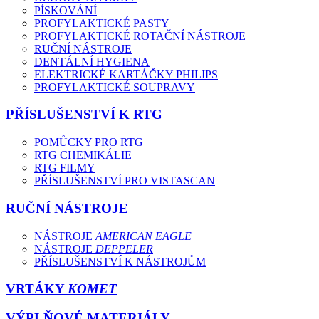
PÍSKOVÁNÍ
PROFYLAKTICKÉ PASTY
PROFYLAKTICKÉ ROTAČNÍ NÁSTROJE
RUČNÍ NÁSTROJE
DENTÁLNÍ HYGIENA
ELEKTRICKÉ KARTÁČKY PHILIPS
PROFYLAKTICKÉ SOUPRAVY
PŘÍSLUŠENSTVÍ K RTG
POMŮCKY PRO RTG
RTG CHEMIKÁLIE
RTG FILMY
PŘÍSLUŠENSTVÍ PRO VISTASCAN
RUČNÍ NÁSTROJE
NÁSTROJE
AMERICAN EAGLE
NÁSTROJE
DEPPELER
PŘÍSLUŠENSTVÍ K NÁSTROJŮM
VRTÁKY
KOMET
VÝPLŇOVÉ MATERIÁLY