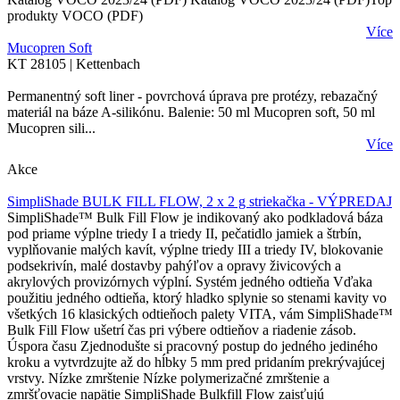
produkty VOCO (PDF)
Více
Mucopren Soft
KT 28105 | Kettenbach
Permanentný soft liner - povrchová úprava pre protézy, rebazačný
materiál na báze A-silikónu. Balenie: 50 ml Mucopren soft, 50 ml
Mucopren sili...
Více
Akce
SimpliShade BULK FILL FLOW, 2 x 2 g striekačka - VÝPREDAJ
SimpliShade™ Bulk Fill Flow je indikovaný ako podkladová báza
pod priame výplne triedy I a triedy II, pečatidlo jamiek a štrbín,
vyplňovanie malých kavít, výplne triedy III a triedy IV, blokovanie
podsekrivín, malé dostavby pahýľov a opravy živicových a
akrylových provizórnych výplní. Systém jedného odtieňa Vďaka
použitiu jedného odtieňa, ktorý hladko splynie so stenami kavity vo
všetkých 16 klasických odtieňoch palety VITA, vám SimpliShade™
Bulk Fill Flow ušetrí čas pri výbere odtieňov a riadenie zásob.
Úspora času Zjednodušte si pracovný postup do jedného jediného
kroku a vytvrdzujte až do hĺbky 5 mm pred pridaním prekrývajúcej
vrstvy. Nízke zmrštenie Nízke polymerizačné zmrštenie a
zmršťovacie napätie SimpliShade Bulkfill Flow zaisťujú