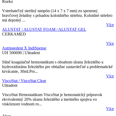
Roeko
Vstrebateľný sterilný tampón (14 x 7 x 7 mm) zo spenenej
bravčovej želatíny s prísadou koloidného striebra. Koloidné striebro
má depotný ...
Více
ALUSTAT / ALUSTAT FOAM / ALUSTAT GEL
CERKAMED
Více
Astringedent X IndiSpense
UH 500690 | Ultradent
Silné koagulačné hemostatikum s obsahom síranu železitého a
hydroxidsiránu železitého pre obtiažne zastaviteľné a problematické
krvácanie, 30ml.Pro...
Více
ViscoStat / ViscoStat Clear
Ultradent
ViscoStat Hemostatikum ViscoStat je hemostatický prípravok
ekvivalentný 20% síranu železitého a inertného spojiva vo
viskóznom vodnom ro...
Více
Akce