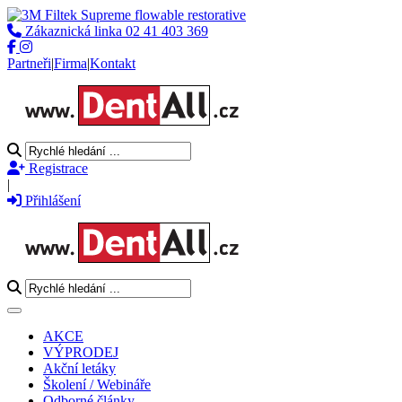
Zákaznická linka
02 41 403 369
Partneři
|
Firma
|
Kontakt
Registrace
|
Přihlášení
Toggle navigation
AKCE
VÝPRODEJ
Akční letáky
Školení / Webináře
Odborné články