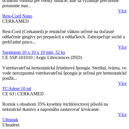
účinkom vhodná pre všetky situácie, kde sa vyžaduje prechodné
posunutie mar...
Více
Best-Cord Nano
CERKAMED
Best‑Cord (Cerkamed) je retrakčné vlákno určené na dočasné
odtlačenie gingívy pri preparácii a odtlačkoch. Zabezpečuje suché a
prehľadné praco...
Více
Surgispon 10 x 10 x 10 mm, 32 ks
CE SSP-101010 | Aegis Lifesciences (IND)
Vstrebavateľná hemostatická želatínová špongia. Sterilná, tvárna, vo
vode nerozpustná vstrebavateľná špongia je určená pre hemostatické
použit...
Více
TCAdent 10 ml
CE 63 | CERKAMED
Roztok s obsahom 35% kyseliny trichlóroctovej pôsobí na
nekrotické tkanivo a napomáha zastavovať krvácanie.
Více
Ultrapak
Ultradent