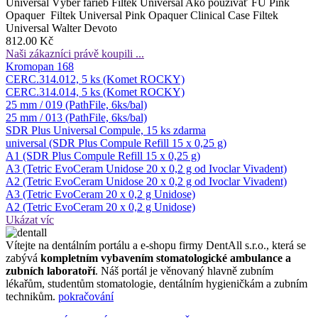
Universal Výber farieb Filtek Universal Ako používať FU Pink
Opaquer Filtek Universal Pink Opaquer Clinical Case Filtek
Universal Walter Devoto
812.00 Kč
Naši zákazníci právě koupili ...
Kromopan 168
CERC.314.012, 5 ks (Komet ROCKY)
CERC.314.014, 5 ks (Komet ROCKY)
25 mm / 019 (PathFile, 6ks/bal)
25 mm / 013 (PathFile, 6ks/bal)
SDR Plus Universal Compule, 15 ks zdarma
universal (SDR Plus Compule Refill 15 x 0,25 g)
A1 (SDR Plus Compule Refill 15 x 0,25 g)
A3 (Tetric EvoCeram Unidose 20 x 0,2 g od Ivoclar Vivadent)
A2 (Tetric EvoCeram Unidose 20 x 0,2 g od Ivoclar Vivadent)
A3 (Tetric EvoCeram 20 x 0,2 g Unidose)
A2 (Tetric EvoCeram 20 x 0,2 g Unidose)
Ukázat víc
Ví­tejte na dentálním portálu a e-shopu firmy DentAll s.r.o., která se
zabývá
kompletním vybavením stomatologické ambulance a
zubních laboratoří
. Náš portál je věnovaný hlavně zubním
lékařům, studentům stomatologie, dentálním hygieničkám a zubním
technikům.
pokračování