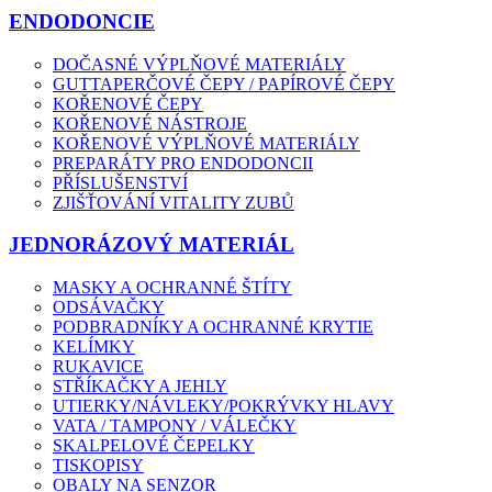
ENDODONCIE
DOČASNÉ VÝPLŇOVÉ MATERIÁLY
GUTTAPERČOVÉ ČEPY / PAPÍROVÉ ČEPY
KOŘENOVÉ ČEPY
KOŘENOVÉ NÁSTROJE
KOŘENOVÉ VÝPLŇOVÉ MATERIÁLY
PREPARÁTY PRO ENDODONCII
PŘÍSLUŠENSTVÍ
ZJIŠŤOVÁNÍ VITALITY ZUBŮ
JEDNORÁZOVÝ MATERIÁL
MASKY A OCHRANNÉ ŠTÍTY
ODSÁVAČKY
PODBRADNÍKY A OCHRANNÉ KRYTIE
KELÍMKY
RUKAVICE
STŘÍKAČKY A JEHLY
UTIERKY/NÁVLEKY/POKRÝVKY HLAVY
VATA / TAMPONY / VÁLEČKY
SKALPELOVÉ ČEPELKY
TISKOPISY
OBALY NA SENZOR