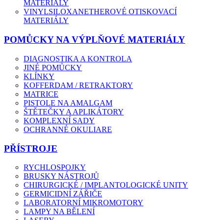
MATERIÁLY
VINYLSILOXANETHEROVÉ OTISKOVACÍ
MATERIÁLY
POMŮCKY NA VÝPLŇOVÉ MATERIÁLY
DIAGNOSTIKA A KONTROLA
JINÉ POMŮCKY
KLÍNKY
KOFFERDAM / RETRAKTORY
MATRICE
PISTOLE NA AMALGAM
ŠTĚTEČKY A APLIKÁTORY
KOMPLEXNÍ SADY
OCHRANNÉ OKULIARE
PŘÍSTROJE
RYCHLOSPOJKY
BRUSKY NÁSTROJŮ
CHIRURGICKÉ / IMPLANTOLOGICKÉ UNITY
GERMICIDNÍ ZÁŘIČE
LABORATORNÍ MIKROMOTORY
LAMPY NA BĚLENÍ