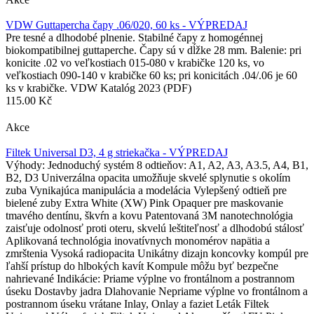
VDW Guttapercha čapy .06/020, 60 ks - VÝPREDAJ
Pre tesné a dlhodobé plnenie. Stabilné čapy z homogénnej
biokompatibilnej guttaperche. Čapy sú v dĺžke 28 mm. Balenie: pri
konicite .02 vo veľkostiach 015-080 v krabičke 120 ks, vo
veľkostiach 090-140 v krabičke 60 ks; pri konicitách .04/.06 je 60
ks v krabičke. VDW Katalóg 2023 (PDF)
115.00 Kč
Akce
Filtek Universal D3, 4 g striekačka - VÝPREDAJ
Výhody: Jednoduchý systém 8 odtieňov: A1, A2, A3, A3.5, A4, B1,
B2, D3 Univerzálna opacita umožňuje skvelé splynutie s okolím
zuba Vynikajúca manipulácia a modelácia Vylepšený odtieň pre
bielené zuby Extra White (XW) Pink Opaquer pre maskovanie
tmavého dentínu, škvŕn a kovu Patentovaná 3M nanotechnológia
zaisťuje odolnosť proti oteru, skvelú leštiteľnosť a dlhodobú stálosť
Aplikovaná technológia inovatívnych monomérov napätia a
zmrštenia Vysoká radiopacita Unikátny dizajn koncovky kompúl pre
ľahší prístup do hlbokých kavít Kompule môžu byť bezpečne
nahrievané Indikácie: Priame výplne vo frontálnom a postrannom
úseku Dostavby jadra Dlahovanie Nepriame výplne vo frontálnom a
postrannom úseku vrátane Inlay, Onlay a faziet Leták Filtek