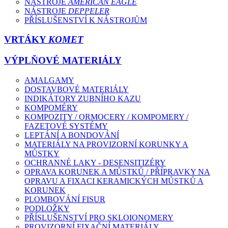
NÁSTROJE
AMERICAN EAGLE
NÁSTROJE
DEPPELER
PŘÍSLUŠENSTVÍ K NÁSTROJŮM
VRTÁKY
KOMET
VÝPLŇOVÉ MATERIÁLY
AMALGAMY
DOSTAVBOVÉ MATERIÁLY
INDIKÁTORY ZUBNÍHO KAZU
KOMPOMÉRY
KOMPOZITY / ORMOCERY / KOMPOMERY /
FAZETOVÉ SYSTÉMY
LEPTÁNÍ A BONDOVÁNÍ
MATERIÁLY NA PROVIZORNÍ KORUNKY A
MŮSTKY
OCHRANNÉ LAKY - DESENSITIZÉRY
OPRAVA KORUNEK A MŮSTKŮ / PŘÍPRAVKY NA
OPRAVU A FIXACI KERAMICKÝCH MŮSTKŮ A
KORUNEK
PLOMBOVÁNÍ FISUR
PODLOŽKY
PŘÍSLUŠENSTVÍ PRO SKLOIONOMERY
PROVIZORNÍ FIXAČNÍ MATERIÁLY