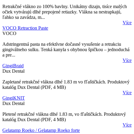
Retrakčné vlákno zo 100% bavlny. Unikátny dizajn, tisíce malých
očiek vytvárajú dlhé prepojené retiazky. Vlákna sa nestrapkajú,
ľahko sa zavádza, m...
Více
VOCO Retraction Paste
VOCO
Adstringentná pasta na efektívne dočasné vysušenie a retrakciu
gingiválneho sulku. Tenká kanyla s ohybnou špičkou – jednoduchá
a pre...
Více
GingiBraid
Dux Dental
Zapletané retrakčné vlákna dlhé 1.83 m vo fľaštičkách. Produktový
katalóg Dux Dental (PDF, 4 MB)
Více
GingiKNIT
Dux Dental
Pletené retrakčné vlákna dlhé 1.83 m, vo fľaštičkách. Produktový
katalóg Dux Dental (PDF, 4 MB)
Více
Gelatamp Roeko / Gelatamp Roeko forte