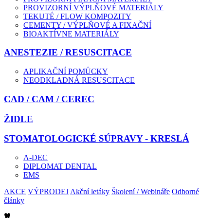
PROVIZORNÍ VÝPLŇOVÉ MATERIÁLY
TEKUTÉ / FLOW KOMPOZITY
CEMENTY / VÝPLŇOVÉ A FIXAČNÍ
BIOAKTÍVNE MATERIÁLY
ANESTEZIE / RESUSCITACE
APLIKAČNÍ POMŮCKY
NEODKLADNÁ RESUSCITACE
CAD / CAM / CEREC
ŽIDLE
STOMATOLOGICKÉ SÚPRAVY - KRESLÁ
A-DEC
DIPLOMAT DENTAL
EMS
AKCE
VÝPRODEJ
Akční letáky
Školení / Webináře
Odborné
články