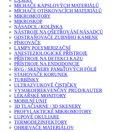
LASERY
MÍCHAČE KAPSLOVÝCH MATERIÁLŮ
MÍCHAČE OTISKOVACÍCH MATERIÁLŮ
MIKROMOTORY
MIKROSKOP
NÁSADCE / KOLÍNKA
NÁSTROJE NA OŠETŘOVÁNÍ NÁSADCŮ
ODSTRAŇOVAČE ZUBNÍHO KAMENE
PÍSKOVAČE
LAMPY POLYMERIZAČNÍ
ANESTEZIOLOGICKÉ PŘÍSTROJE
PŘÍSTROJE NA DETEKCI KAZU
PŘÍSTROJE NA ENDODONCIE
RVG / SKENERY PAMäŤOVÝCH FÓLIÍ
STAHOVAČE KORUNEK
TURBÍNKY
ULTRAZVUKOVÉ ČISTIČKY
VYSOKOFREKVENČNÝ PRÚD/KAUTER
LÉKAŘSKÉ MONITORY
MOBILNÍ UNIT
3D TLAČIARNE / 3D SKENERY
PROFYLAKTICKÉ MIKROMOTORY
LUPOVÉ OKULIARE
TERMODEZINFEKTORY
OHRIEVAČE MATERIÁLOV