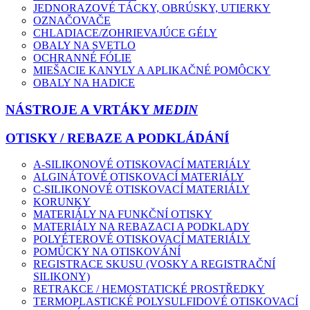
JEDNORAZOVÉ TÁCKY, OBRÚSKY, UTIERKY
OZNAČOVAČE
CHLADIACE/ZOHRIEVAJÚCE GÉLY
OBALY NA SVETLO
OCHRANNÉ FÓLIE
MIEŠACIE KANYLY A APLIKAČNÉ POMÔCKY
OBALY NA HADICE
NÁSTROJE A VRTÁKY
MEDIN
OTISKY / REBAZE A PODKLÁDÁNÍ
A-SILIKONOVÉ OTISKOVACÍ MATERIÁLY
ALGINÁTOVÉ OTISKOVACÍ MATERIÁLY
C-SILIKONOVÉ OTISKOVACÍ MATERIÁLY
KORUNKY
MATERIÁLY NA FUNKČNÍ OTISKY
MATERIÁLY NA REBAZACI A PODKLADY
POLYÉTEROVÉ OTISKOVACÍ MATERIÁLY
POMŮCKY NA OTISKOVÁNÍ
REGISTRACE SKUSU (VOSKY A REGISTRAČNÍ
SILIKONY)
RETRAKCE / HEMOSTATICKÉ PROSTŘEDKY
TERMOPLASTICKÉ POLYSULFIDOVÉ OTISKOVACÍ