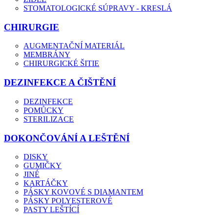
STOMATOLOGICKÉ SÚPRAVY - KRESLÁ
CHIRURGIE
AUGMENTAČNÍ MATERIÁL
MEMBRÁNY
CHIRURGICKÉ ŠITIE
DEZINFEKCE A ČIŠTĚNÍ
DEZINFEKCE
POMŮCKY
STERILIZACE
DOKONČOVÁNÍ A LEŠTĚNÍ
DISKY
GUMIČKY
JINÉ
KARTÁČKY
PÁSKY KOVOVÉ S DIAMANTEM
PÁSKY POLYESTEROVÉ
PASTY LEŠTÍCÍ