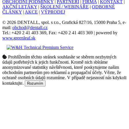
OBCHODNÍ PODMÍNKY
|
PARTNEŘI
|
FIRMA
|
KONTAKT
|
AKČNÍ LETÁKY
|
ŠKOLENÍ / WEBINÁŘE
|
ODBORNÉ
ČLÁNKY
|
AKCE
|
VÝPRODEJ
© 2026 DENTALL, spol. s r.o., Grafická 827/16, 15000 Praha 5, e-
mail:
obchod@dentall.cz
Tel.: +420 2 41 403 369, Fax: +420 2 41 403 369 | powered by
www.greenleaf.sk
Prohlížením těchto stránek souhlasíte se sběrem nezbytných
údajů potřebných k jejich funkčnosti. Kromě nich sbíráme
anonymizované statistiky návštěvnosti, které poskytujeme našim
obchodním partnerům pro reklamní a propagační účely. Vězte, že
ochraně osobních údajů rozumíme. V případě nejasností nás kdykoli
kontaktujte.
Rozumím