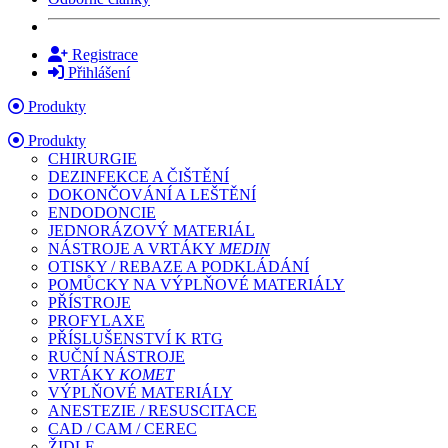
Registrace
Přihlášení
Produkty
Produkty
CHIRURGIE
DEZINFEKCE A ČIŠTĚNÍ
DOKONČOVÁNÍ A LEŠTĚNÍ
ENDODONCIE
JEDNORÁZOVÝ MATERIÁL
NÁSTROJE A VRTÁKY
MEDIN
OTISKY / REBAZE A PODKLÁDÁNÍ
POMŮCKY NA VÝPLŇOVÉ MATERIÁLY
PŘÍSTROJE
PROFYLAXE
PŘÍSLUŠENSTVÍ K RTG
RUČNÍ NÁSTROJE
VRTÁKY
KOMET
VÝPLŇOVÉ MATERIÁLY
ANESTEZIE / RESUSCITACE
CAD / CAM / CEREC
ŽIDLE