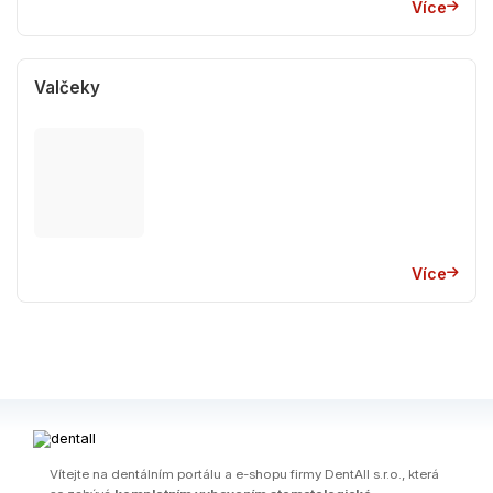
Více
Valčeky
Více
Ví­tejte na dentálním portálu a e-shopu firmy DentAll s.r.o., která