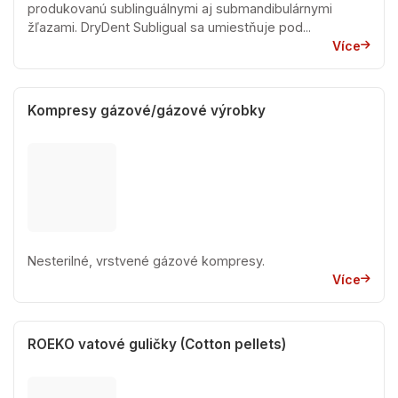
produkovanú sublinguálnymi aj submandibulárnymi
žľazami. DryDent Subligual sa umiestňuje pod...
Více
Kompresy gázové/gázové výrobky
Nesterilné, vrstvené gázové kompresy.
Více
ROEKO vatové guličky (Cotton pellets)