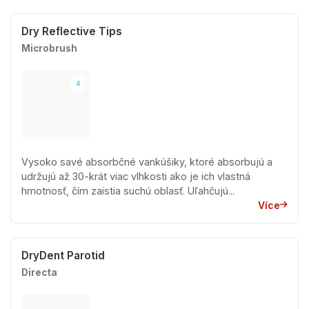
Dry Reflective Tips
Microbrush
4
Vysoko savé absorbčné vankúšiky, ktoré absorbujú a
udržujú až 30-krát viac vlhkosti ako je ich vlastná
hmotnosť, čím zaistia suchú oblasť. Uľahčujú...
Více
DryDent Parotid
Directa