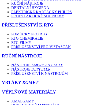
RUČNÍ NÁSTROJE
DENTÁLNÍ HYGIENA
ELEKTRICKÉ KARTÁČKY PHILIPS
PROFYLAKTICKÉ SOUPRAVY
PŘÍSLUŠENSTVÍ K RTG
POMŮCKY PRO RTG
RTG CHEMIKÁLIE
RTG FILMY
PŘÍSLUŠENSTVÍ PRO VISTASCAN
RUČNÍ NÁSTROJE
NÁSTROJE
AMERICAN EAGLE
NÁSTROJE
DEPPELER
PŘÍSLUŠENSTVÍ K NÁSTROJŮM
VRTÁKY
KOMET
VÝPLŇOVÉ MATERIÁLY
AMALGAMY