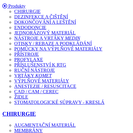
Produkty
CHIRURGIE
DEZINFEKCE A ČIŠTĚNÍ
DOKONČOVÁNÍ A LEŠTĚNÍ
ENDODONCIE
JEDNORÁZOVÝ MATERIÁL
NÁSTROJE A VRTÁKY
MEDIN
OTISKY / REBAZE A PODKLÁDÁNÍ
POMŮCKY NA VÝPLŇOVÉ MATERIÁLY
PŘÍSTROJE
PROFYLAXE
PŘÍSLUŠENSTVÍ K RTG
RUČNÍ NÁSTROJE
VRTÁKY
KOMET
VÝPLŇOVÉ MATERIÁLY
ANESTEZIE / RESUSCITACE
CAD / CAM / CEREC
ŽIDLE
STOMATOLOGICKÉ SÚPRAVY - KRESLÁ
CHIRURGIE
AUGMENTAČNÍ MATERIÁL
MEMBRÁNY