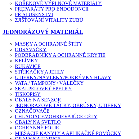
KOŘENOVÉ VÝPLŇOVÉ MATERIÁLY
PREPARÁTY PRO ENDODONCII
PŘÍSLUŠENSTVÍ
ZJIŠŤOVÁNÍ VITALITY ZUBŮ
JEDNORÁZOVÝ MATERIÁL
MASKY A OCHRANNÉ ŠTÍTY
ODSÁVAČKY
PODBRADNÍKY A OCHRANNÉ KRYTIE
KELÍMKY
RUKAVICE
STŘÍKAČKY A JEHLY
UTIERKY/NÁVLEKY/POKRÝVKY HLAVY
VATA / TAMPONY / VÁLEČKY
SKALPELOVÉ ČEPELKY
TISKOPISY
OBALY NA SENZOR
JEDNORAZOVÉ TÁCKY, OBRÚSKY, UTIERKY
OZNAČOVAČE
CHLADIACE/ZOHRIEVAJÚCE GÉLY
OBALY NA SVETLO
OCHRANNÉ FÓLIE
MIEŠACIE KANYLY A APLIKAČNÉ POMÔCKY
OBALY NA HADICE