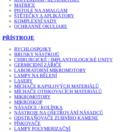
MATRICE
PISTOLE NA AMALGAM
ŠTĚTEČKY A APLIKÁTORY
KOMPLEXNÍ SADY
OCHRANNÉ OKULIARE
PŘÍSTROJE
RYCHLOSPOJKY
BRUSKY NÁSTROJŮ
CHIRURGICKÉ / IMPLANTOLOGICKÉ UNITY
GERMICIDNÍ ZÁŘIČE
LABORATORNÍ MIKROMOTORY
LAMPY NA BĚLENÍ
LASERY
MÍCHAČE KAPSLOVÝCH MATERIÁLŮ
MÍCHAČE OTISKOVACÍCH MATERIÁLŮ
MIKROMOTORY
MIKROSKOP
NÁSADCE / KOLÍNKA
NÁSTROJE NA OŠETŘOVÁNÍ NÁSADCŮ
ODSTRAŇOVAČE ZUBNÍHO KAMENE
PÍSKOVAČE
LAMPY POLYMERIZAČNÍ