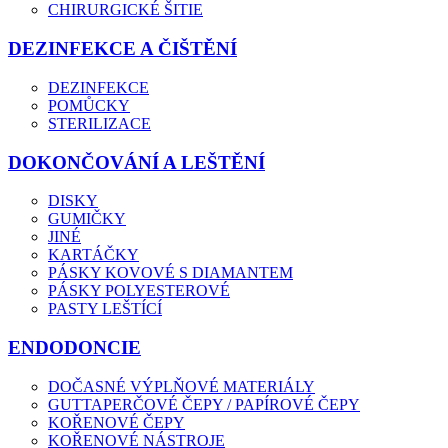
CHIRURGICKÉ ŠITIE
DEZINFEKCE A ČIŠTĚNÍ
DEZINFEKCE
POMŮCKY
STERILIZACE
DOKONČOVÁNÍ A LEŠTĚNÍ
DISKY
GUMIČKY
JINÉ
KARTÁČKY
PÁSKY KOVOVÉ S DIAMANTEM
PÁSKY POLYESTEROVÉ
PASTY LEŠTÍCÍ
ENDODONCIE
DOČASNÉ VÝPLŇOVÉ MATERIÁLY
GUTTAPERČOVÉ ČEPY / PAPÍROVÉ ČEPY
KOŘENOVÉ ČEPY
KOŘENOVÉ NÁSTROJE