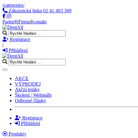
/categories/
Zákaznická linka
02 41 403 369
Partneři
|
Firma
|
Kontakt
Registrace
|
Přihlášení
Toggle navigation
AKCE
VÝPRODEJ
Akční letáky
Školení / Webináře
Odborné články
Registrace
Přihlášení
Produkty