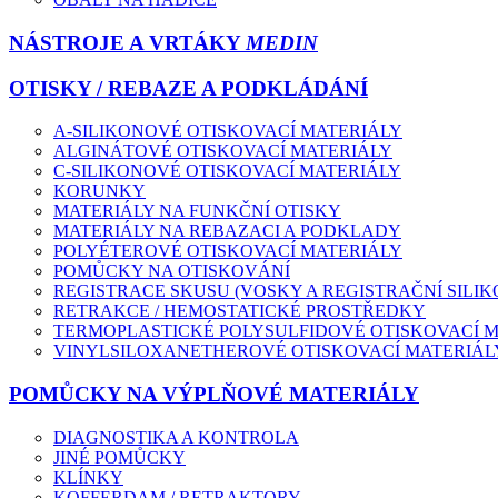
NÁSTROJE A VRTÁKY
MEDIN
OTISKY / REBAZE A PODKLÁDÁNÍ
A-SILIKONOVÉ OTISKOVACÍ MATERIÁLY
ALGINÁTOVÉ OTISKOVACÍ MATERIÁLY
C-SILIKONOVÉ OTISKOVACÍ MATERIÁLY
KORUNKY
MATERIÁLY NA FUNKČNÍ OTISKY
MATERIÁLY NA REBAZACI A PODKLADY
POLYÉTEROVÉ OTISKOVACÍ MATERIÁLY
POMŮCKY NA OTISKOVÁNÍ
REGISTRACE SKUSU (VOSKY A REGISTRAČNÍ SILIK
RETRAKCE / HEMOSTATICKÉ PROSTŘEDKY
TERMOPLASTICKÉ POLYSULFIDOVÉ OTISKOVACÍ 
VINYLSILOXANETHEROVÉ OTISKOVACÍ MATERIÁL
POMŮCKY NA VÝPLŇOVÉ MATERIÁLY
DIAGNOSTIKA A KONTROLA
JINÉ POMŮCKY
KLÍNKY
KOFFERDAM / RETRAKTORY