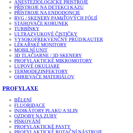
ANESTEZIOLOGICKÉ PŘÍSTROJE
PŘÍSTROJE NA DETEKCI KAZU
PŘÍSTROJE NA ENDODONCIE
RVG / SKENERY PAMäŤOVÝCH FÓLIÍ
STAHOVAČE KORUNEK
TURBÍNKY
ULTRAZVUKOVÉ ČISTIČKY
VYSOKOFREKVENČNÝ PRÚD/KAUTER
LÉKAŘSKÉ MONITORY
MOBILNÍ UNIT
3D TLAČIARNE / 3D SKENERY
PROFYLAKTICKÉ MIKROMOTORY
LUPOVÉ OKULIARE
TERMODEZINFEKTORY
OHRIEVAČE MATERIÁLOV
PROFYLAXE
BĚLENÍ
FLUORIDACE
INDIKÁTORY PLAKU A SLIN
OZDOBY NA ZUBY
PÍSKOVÁNÍ
PROFYLAKTICKÉ PASTY
PROFYLAKTICKÉ ROTAČNÍ NÁSTROJE