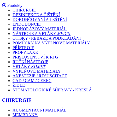
Produkty
CHIRURGIE
DEZINFEKCE A ČIŠTĚNÍ
DOKONČOVÁNÍ A LEŠTĚNÍ
ENDODONCIE
JEDNORÁZOVÝ MATERIÁL
NÁSTROJE A VRTÁKY
MEDIN
OTISKY / REBAZE A PODKLÁDÁNÍ
POMŮCKY NA VÝPLŇOVÉ MATERIÁLY
PŘÍSTROJE
PROFYLAXE
PŘÍSLUŠENSTVÍ K RTG
RUČNÍ NÁSTROJE
VRTÁKY
KOMET
VÝPLŇOVÉ MATERIÁLY
ANESTEZIE / RESUSCITACE
CAD / CAM / CEREC
ŽIDLE
STOMATOLOGICKÉ SÚPRAVY - KRESLÁ
CHIRURGIE
AUGMENTAČNÍ MATERIÁL
MEMBRÁNY