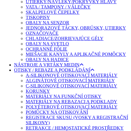
UTIERKY/NÁVLEKY/POKRÝVKY HLAVY
VATA / TAMPONY / VÁLEČKY
SKALPELOVÉ ČEPELKY
TISKOPISY
OBALY NA SENZOR
JEDNORAZOVÉ TÁCKY, OBRÚSKY, UTIERKY
OZNAČOVAČE
CHLADIACE/ZOHRIEVAJÚCE GÉLY
OBALY NA SVETLO
OCHRANNÉ FÓLIE
MIEŠACIE KANYLY A APLIKAČNÉ POMÔCKY
OBALY NA HADICE
NÁSTROJE A VRTÁKY MEDIN
OTISKY / REBAZE A PODKLÁDÁNÍ
A-SILIKONOVÉ OTISKOVACÍ MATERIÁLY
ALGINÁTOVÉ OTISKOVACÍ MATERIÁLY
C-SILIKONOVÉ OTISKOVACÍ MATERIÁLY
KORUNKY
MATERIÁLY NA FUNKČNÍ OTISKY
MATERIÁLY NA REBAZACI A PODKLADY
POLYÉTEROVÉ OTISKOVACÍ MATERIÁLY
POMŮCKY NA OTISKOVÁNÍ
REGISTRACE SKUSU (VOSKY A REGISTRAČNÍ
SILIKONY)
RETRAKCE / HEMOSTATICKÉ PROSTŘEDKY