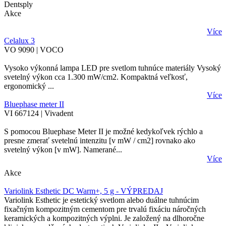
Dentsply
Akce
Více
Celalux 3
VO 9090 | VOCO
Vysoko výkonná lampa LED pre svetlom tuhnúce materiály Vysoký
svetelný výkon cca 1.300 mW/cm2. Kompaktná veľkosť,
ergonomický ...
Více
Bluephase meter II
VI 667124 | Vivadent
S pomocou Bluephase Meter II je možné kedykoľvek rýchlo a
presne zmerať svetelnú intenzitu [v mW / cm2] rovnako ako
svetelný výkon [v mW]. Namerané...
Více
Akce
Variolink Esthetic DC Warm+, 5 g - VÝPREDAJ
Variolink Esthetic je estetický svetlom alebo duálne tuhnúcim
fixačným kompozitným cementom pre trvalú fixáciu náročných
keramických a kompozitných výplni. Je založený na dlhoročne