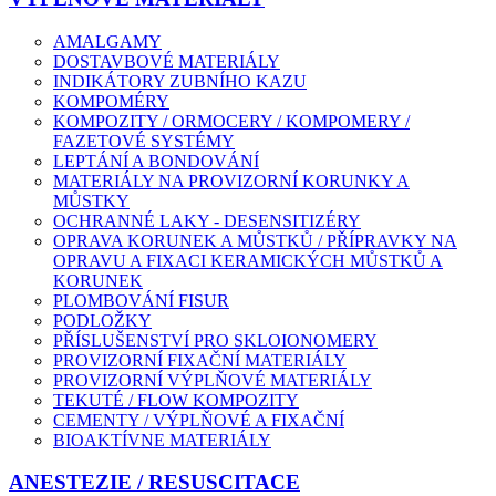
AMALGAMY
DOSTAVBOVÉ MATERIÁLY
INDIKÁTORY ZUBNÍHO KAZU
KOMPOMÉRY
KOMPOZITY / ORMOCERY / KOMPOMERY /
FAZETOVÉ SYSTÉMY
LEPTÁNÍ A BONDOVÁNÍ
MATERIÁLY NA PROVIZORNÍ KORUNKY A
MŮSTKY
OCHRANNÉ LAKY - DESENSITIZÉRY
OPRAVA KORUNEK A MŮSTKŮ / PŘÍPRAVKY NA
OPRAVU A FIXACI KERAMICKÝCH MŮSTKŮ A
KORUNEK
PLOMBOVÁNÍ FISUR
PODLOŽKY
PŘÍSLUŠENSTVÍ PRO SKLOIONOMERY
PROVIZORNÍ FIXAČNÍ MATERIÁLY
PROVIZORNÍ VÝPLŇOVÉ MATERIÁLY
TEKUTÉ / FLOW KOMPOZITY
CEMENTY / VÝPLŇOVÉ A FIXAČNÍ
BIOAKTÍVNE MATERIÁLY
ANESTEZIE / RESUSCITACE