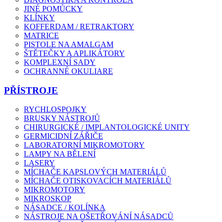
JINÉ POMŮCKY
KLÍNKY
KOFFERDAM / RETRAKTORY
MATRICE
PISTOLE NA AMALGAM
ŠTĚTEČKY A APLIKÁTORY
KOMPLEXNÍ SADY
OCHRANNÉ OKULIARE
PŘÍSTROJE
RYCHLOSPOJKY
BRUSKY NÁSTROJŮ
CHIRURGICKÉ / IMPLANTOLOGICKÉ UNITY
GERMICIDNÍ ZÁŘIČE
LABORATORNÍ MIKROMOTORY
LAMPY NA BĚLENÍ
LASERY
MÍCHAČE KAPSLOVÝCH MATERIÁLŮ
MÍCHAČE OTISKOVACÍCH MATERIÁLŮ
MIKROMOTORY
MIKROSKOP
NÁSADCE / KOLÍNKA
NÁSTROJE NA OŠETŘOVÁNÍ NÁSADCŮ