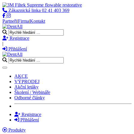
Zákaznická linka
02 41 403 369
Partneři
|
Firma
|
Kontakt
Registrace
|
Přihlášení
Toggle navigation
AKCE
VÝPRODEJ
Akční letáky
Školení / Webináře
Odborné články
Registrace
Přihlášení
Produkty