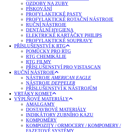
OZDOBY NA ZUBY
PÍSKOVÁNÍ
PROFYLAKTICKÉ PASTY
PROFYLAKTICKÉ ROTAČNÍ NÁSTROJE
RUČNÍ NÁSTROJE
DENTÁLNÍ HYGIENA
ELEKTRICKÉ KARTÁČKY PHILIPS
PROFYLAKTICKÉ SOUPRAVY
PŘÍSLUŠENSTVÍ K RTG
POMŮCKY PRO RTG
RTG CHEMIKÁLIE
RTG FILMY
PŘÍSLUŠENSTVÍ PRO VISTASCAN
RUČNÍ NÁSTROJE
NÁSTROJE
AMERICAN EAGLE
NÁSTROJE
DEPPELER
PŘÍSLUŠENSTVÍ K NÁSTROJŮM
VRTÁKY KOMET
VÝPLŇOVÉ MATERIÁLY
AMALGAMY
DOSTAVBOVÉ MATERIÁLY
INDIKÁTORY ZUBNÍHO KAZU
KOMPOMÉRY
KOMPOZITY / ORMOCERY / KOMPOMERY /
FAZETOVÉ SYSTÉMY