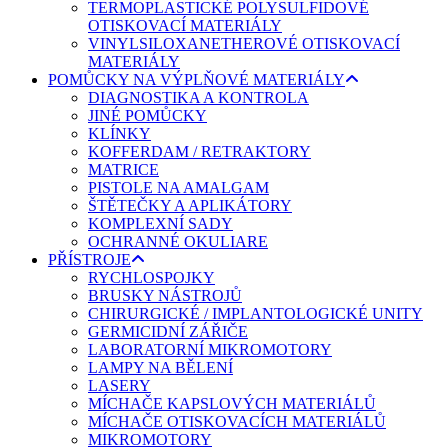
TERMOPLASTICKÉ POLYSULFIDOVÉ
OTISKOVACÍ MATERIÁLY
VINYLSILOXANETHEROVÉ OTISKOVACÍ
MATERIÁLY
POMŮCKY NA VÝPLŇOVÉ MATERIÁLY
DIAGNOSTIKA A KONTROLA
JINÉ POMŮCKY
KLÍNKY
KOFFERDAM / RETRAKTORY
MATRICE
PISTOLE NA AMALGAM
ŠTĚTEČKY A APLIKÁTORY
KOMPLEXNÍ SADY
OCHRANNÉ OKULIARE
PŘÍSTROJE
RYCHLOSPOJKY
BRUSKY NÁSTROJŮ
CHIRURGICKÉ / IMPLANTOLOGICKÉ UNITY
GERMICIDNÍ ZÁŘIČE
LABORATORNÍ MIKROMOTORY
LAMPY NA BĚLENÍ
LASERY
MÍCHAČE KAPSLOVÝCH MATERIÁLŮ
MÍCHAČE OTISKOVACÍCH MATERIÁLŮ
MIKROMOTORY