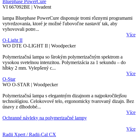
Bluephase PowerCure
VI 667092BE | Vivadent
lampa Bluephase PowerCure disponuje tromi rôznymi programami
vytvrdzovania, ktoré je možné ľubovoľne nastaviť tak, aby
vyhovovali potre...
Více
O-Light II
WO DTE O-LIGHT II | Woodpecker
Polymerizačná lampa so širokým polymerizačným spektrom a
vysokou svetelnou intenzitou. Polymerizácia za 1 sekundu – do
hĺbky 2 mm. Vylepšený c...
Více
O-Star
WO O-STAR | Woodpecker
Polymerizačná lampa s elegantným dizajnom a najpokročilejšou
technológiou. Celokovové telo, ergonomicky tvarovaný dizajn. Bez
únavy z dlhodobé...
Více
Ochranné návleky na polymerizačné lampy
Více
Radii Xpert / Radii-Cal CX