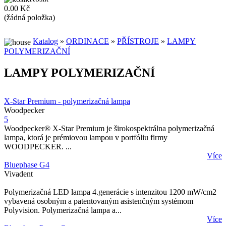
0.00 Kč
(žádná položka)
Katalog
»
ORDINACE
»
PŘÍSTROJE
»
LAMPY
POLYMERIZAČNÍ
LAMPY POLYMERIZAČNÍ
X-Star Premium - polymerizačná lampa
Woodpecker
5
Woodpecker® X-Star Premium je širokospektrálna polymerizačná
lampa, ktorá je prémiovou lampou v portfóliu firmy
WOODPECKER. ...
Více
Bluephase G4
Vivadent
Polymerizačná LED lampa 4.generácie s intenzitou 1200 mW/cm2
vybavená osobným a patentovaným asistenčným systémom
Polyvision. Polymerizačná lampa a...
Více