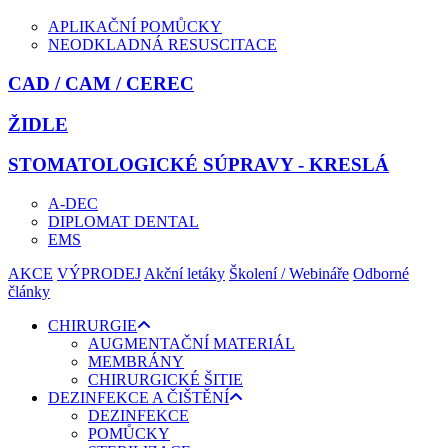
APLIKAČNÍ POMŮCKY
NEODKLADNÁ RESUSCITACE
CAD / CAM / CEREC
ŽIDLE
STOMATOLOGICKÉ SÚPRAVY - KRESLÁ
A-DEC
DIPLOMAT DENTAL
EMS
AKCE
VÝPRODEJ
Akční letáky
Školení / Webináře
Odborné
články
CHIRURGIE
AUGMENTAČNÍ MATERIÁL
MEMBRÁNY
CHIRURGICKÉ ŠITIE
DEZINFEKCE A ČIŠTĚNÍ
DEZINFEKCE
POMŮCKY