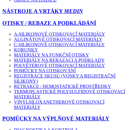
NÁSTROJE A VRTÁKY
MEDIN
OTISKY / REBAZE A PODKLÁDÁNÍ
A-SILIKONOVÉ OTISKOVACÍ MATERIÁLY
ALGINÁTOVÉ OTISKOVACÍ MATERIÁLY
C-SILIKONOVÉ OTISKOVACÍ MATERIÁLY
KORUNKY
MATERIÁLY NA FUNKČNÍ OTISKY
MATERIÁLY NA REBAZACI A PODKLADY
POLYÉTEROVÉ OTISKOVACÍ MATERIÁLY
POMŮCKY NA OTISKOVÁNÍ
REGISTRACE SKUSU (VOSKY A REGISTRAČNÍ
SILIKONY)
RETRAKCE / HEMOSTATICKÉ PROSTŘEDKY
TERMOPLASTICKÉ POLYSULFIDOVÉ OTISKOVACÍ
MATERIÁLY
VINYLSILOXANETHEROVÉ OTISKOVACÍ
MATERIÁLY
POMŮCKY NA VÝPLŇOVÉ MATERIÁLY
DIAGNOSTIKA A KONTROLA