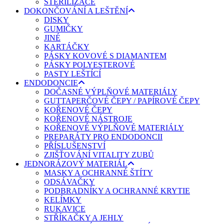
STERILIZACE
DOKONČOVÁNÍ A LEŠTĚNÍ
DISKY
GUMIČKY
JINÉ
KARTÁČKY
PÁSKY KOVOVÉ S DIAMANTEM
PÁSKY POLYESTEROVÉ
PASTY LEŠTÍCÍ
ENDODONCIE
DOČASNÉ VÝPLŇOVÉ MATERIÁLY
GUTTAPERČOVÉ ČEPY / PAPÍROVÉ ČEPY
KOŘENOVÉ ČEPY
KOŘENOVÉ NÁSTROJE
KOŘENOVÉ VÝPLŇOVÉ MATERIÁLY
PREPARÁTY PRO ENDODONCII
PŘÍSLUŠENSTVÍ
ZJIŠŤOVÁNÍ VITALITY ZUBŮ
JEDNORÁZOVÝ MATERIÁL
MASKY A OCHRANNÉ ŠTÍTY
ODSÁVAČKY
PODBRADNÍKY A OCHRANNÉ KRYTIE
KELÍMKY
RUKAVICE
STŘÍKAČKY A JEHLY