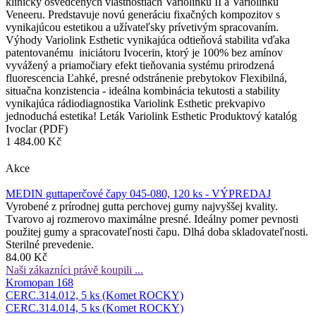
klinicky osvedčených vlastnostiach Variolinku II a Variolinku
Veneeru. Predstavuje novú generáciu fixačných kompozitov s
vynikajúcou estetikou a užívateľsky prívetivým spracovaním.
Výhody Variolink Esthetic vynikajúca odtieňová stabilita vďaka
patentovanému iniciátoru Ivocerin, ktorý je 100% bez amínov
vyvážený a priamočiary efekt tieňovania systému prirodzená
fluorescencia Ľahké, presné odstránenie prebytokov Flexibilná,
situačna konzistencia - ideálna kombinácia tekutosti a stability
vynikajúca rádiodiagnostika Variolink Esthetic prekvapivo
jednoduchá estetika! Leták Variolink Esthetic Produktový katalóg
Ivoclar (PDF)
1 484.00 Kč
Akce
MEDIN guttaperčové čapy 045-080, 120 ks - VÝPREDAJ
Vyrobené z prírodnej gutta perchovej gumy najvyššej kvality.
Tvarovo aj rozmerovo maximálne presné. Ideálny pomer pevnosti
použitej gumy a spracovateľnosti čapu. Dlhá doba skladovateľnosti.
Sterilné prevedenie.
84.00 Kč
Naši zákazníci právě koupili ...
Kromopan 168
CERC.314.012, 5 ks (Komet ROCKY)
CERC.314.014, 5 ks (Komet ROCKY)