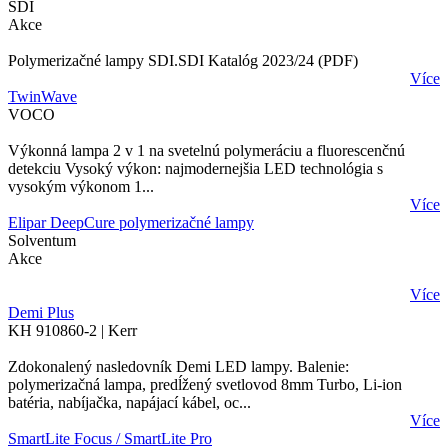
SDI
Akce
Polymerizačné lampy SDI.SDI Katalóg 2023/24 (PDF)
Více
TwinWave
VOCO
Výkonná lampa 2 v 1 na svetelnú polymeráciu a fluorescenčnú
detekciu Vysoký výkon: najmodernejšia LED technológia s
vysokým výkonom 1...
Více
Elipar DeepCure polymerizačné lampy
Solventum
Akce
Více
Demi Plus
KH 910860-2 | Kerr
Zdokonalený nasledovník Demi LED lampy. Balenie:
polymerizačná lampa, predĺžený svetlovod 8mm Turbo, Li-ion
batéria, nabíjačka, napájací kábel, oc...
Více
SmartLite Focus / SmartLite Pro