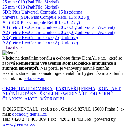
25 mm / 019 (PathFile, 6ks/bal)
25 mm / 013 (PathFile, 6ks/bal)
SDR Plus Universal Compule, 15 ks zdarma
universal (SDR Plus Compule Refill 15 x 0,25 g)
A1 (SDR Plus Compule Refill 15 x 0,25 g)
A3 (Tetric EvoCeram Unidose 20 x 0,2 g od Ivoclar Vivadent)
A2 (Tetric EvoCeram Unidose 20 x 0,2 g od Ivoclar Vivadent)
A3 (Tetric EvoCeram 20 x 0,2 g Unidose)
A2 (Tetric EvoCeram 20 x 0,2 g Unidose)
Ukázat víc
Ví­tejte na dentálním portálu a e-shopu firmy DentAll s.r.o., která se
zabývá
kompletním vybavením stomatologické ambulance a
zubních laboratoří
. Náš portál je věnovaný hlavně zubním
lékařům, studentům stomatologie, dentálním hygieničkám a zubním
technikům.
pokračování
OBCHODNÍ PODMÍNKY
|
PARTNEŘI
|
FIRMA
|
KONTAKT
|
AKČNÍ LETÁKY
|
ŠKOLENÍ / WEBINÁŘE
|
ODBORNÉ
ČLÁNKY
|
AKCE
|
VÝPRODEJ
© 2026 DENTALL, spol. s r.o., Grafická 827/16, 15000 Praha 5, e-
mail:
obchod@dentall.cz
Tel.: +420 2 41 403 369, Fax: +420 2 41 403 369 | powered by
www.greenleaf.sk