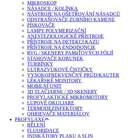
MIKROSKOP
NÁSADCE / KOLÍNKA
NÁSTROJE NA OŠETŘOVÁNÍ NÁSADCŮ
ODSTRAŇOVAČE ZUBNÍHO KAMENE
PÍSKOVAČE
LAMPY POLYMERIZAČNÍ
ANESTEZIOLOGICKÉ PŘÍSTROJE
PŘÍSTROJE NA DETEKCI KAZU
PŘÍSTROJE NA ENDODONCIE
RVG / SKENERY PAMäŤOVÝCH FÓLIÍ
STAHOVAČE KORUNEK
TURBÍNKY
ULTRAZVUKOVÉ ČISTIČKY
VYSOKOFREKVENČNÝ PRÚD/KAUTER
LÉKAŘSKÉ MONITORY
MOBILNÍ UNIT
3D TLAČIARNE / 3D SKENERY
PROFYLAKTICKÉ MIKROMOTORY
LUPOVÉ OKULIARE
TERMODEZINFEKTORY
OHRIEVAČE MATERIÁLOV
PROFYLAXE
BĚLENÍ
FLUORIDACE
INDIKÁTORY PLAKU A SLIN