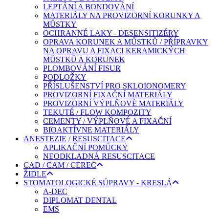
LEPTÁNÍ A BONDOVÁNÍ
MATERIÁLY NA PROVIZORNÍ KORUNKY A
MŮSTKY
OCHRANNÉ LAKY - DESENSITIZÉRY
OPRAVA KORUNEK A MŮSTKŮ / PŘÍPRAVKY
NA OPRAVU A FIXACI KERAMICKÝCH
MŮSTKŮ A KORUNEK
PLOMBOVÁNÍ FISUR
PODLOŽKY
PŘÍSLUŠENSTVÍ PRO SKLOIONOMERY
PROVIZORNÍ FIXAČNÍ MATERIÁLY
PROVIZORNÍ VÝPLŇOVÉ MATERIÁLY
TEKUTÉ / FLOW KOMPOZITY
CEMENTY / VÝPLŇOVÉ A FIXAČNÍ
BIOAKTÍVNE MATERIÁLY
ANESTEZIE / RESUSCITACE
APLIKAČNÍ POMŮCKY
NEODKLADNÁ RESUSCITACE
CAD / CAM / CEREC
ŽIDLE
STOMATOLOGICKÉ SÚPRAVY - KRESLÁ
A-DEC
DIPLOMAT DENTAL
EMS