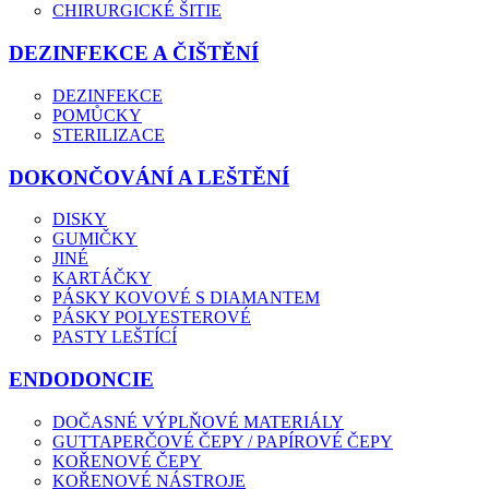
CHIRURGICKÉ ŠITIE
DEZINFEKCE A ČIŠTĚNÍ
DEZINFEKCE
POMŮCKY
STERILIZACE
DOKONČOVÁNÍ A LEŠTĚNÍ
DISKY
GUMIČKY
JINÉ
KARTÁČKY
PÁSKY KOVOVÉ S DIAMANTEM
PÁSKY POLYESTEROVÉ
PASTY LEŠTÍCÍ
ENDODONCIE
DOČASNÉ VÝPLŇOVÉ MATERIÁLY
GUTTAPERČOVÉ ČEPY / PAPÍROVÉ ČEPY
KOŘENOVÉ ČEPY
KOŘENOVÉ NÁSTROJE