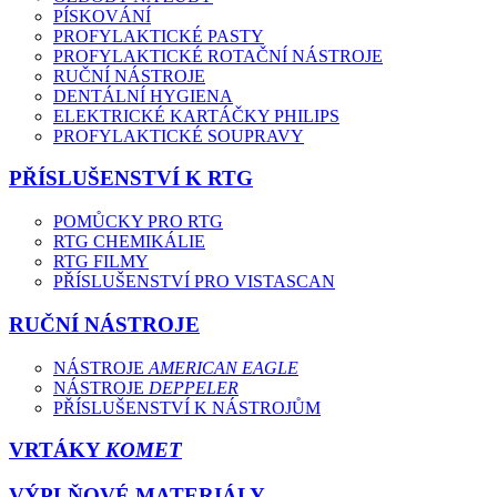
PÍSKOVÁNÍ
PROFYLAKTICKÉ PASTY
PROFYLAKTICKÉ ROTAČNÍ NÁSTROJE
RUČNÍ NÁSTROJE
DENTÁLNÍ HYGIENA
ELEKTRICKÉ KARTÁČKY PHILIPS
PROFYLAKTICKÉ SOUPRAVY
PŘÍSLUŠENSTVÍ K RTG
POMŮCKY PRO RTG
RTG CHEMIKÁLIE
RTG FILMY
PŘÍSLUŠENSTVÍ PRO VISTASCAN
RUČNÍ NÁSTROJE
NÁSTROJE
AMERICAN EAGLE
NÁSTROJE
DEPPELER
PŘÍSLUŠENSTVÍ K NÁSTROJŮM
VRTÁKY
KOMET
VÝPLŇOVÉ MATERIÁLY