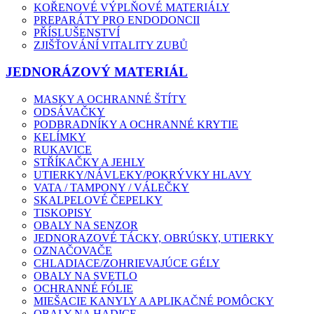
KOŘENOVÉ VÝPLŇOVÉ MATERIÁLY
PREPARÁTY PRO ENDODONCII
PŘÍSLUŠENSTVÍ
ZJIŠŤOVÁNÍ VITALITY ZUBŮ
JEDNORÁZOVÝ MATERIÁL
MASKY A OCHRANNÉ ŠTÍTY
ODSÁVAČKY
PODBRADNÍKY A OCHRANNÉ KRYTIE
KELÍMKY
RUKAVICE
STŘÍKAČKY A JEHLY
UTIERKY/NÁVLEKY/POKRÝVKY HLAVY
VATA / TAMPONY / VÁLEČKY
SKALPELOVÉ ČEPELKY
TISKOPISY
OBALY NA SENZOR
JEDNORAZOVÉ TÁCKY, OBRÚSKY, UTIERKY
OZNAČOVAČE
CHLADIACE/ZOHRIEVAJÚCE GÉLY
OBALY NA SVETLO
OCHRANNÉ FÓLIE
MIEŠACIE KANYLY A APLIKAČNÉ POMÔCKY
OBALY NA HADICE