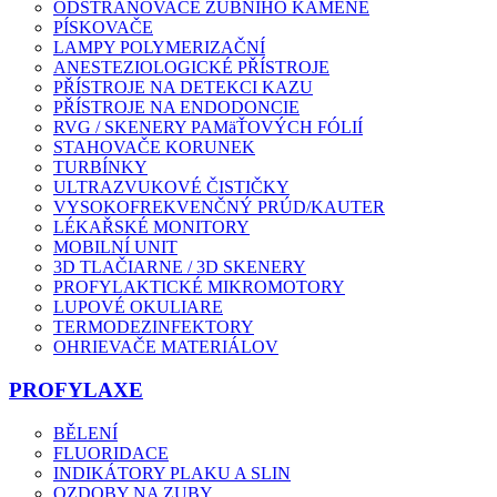
ODSTRAŇOVAČE ZUBNÍHO KAMENE
PÍSKOVAČE
LAMPY POLYMERIZAČNÍ
ANESTEZIOLOGICKÉ PŘÍSTROJE
PŘÍSTROJE NA DETEKCI KAZU
PŘÍSTROJE NA ENDODONCIE
RVG / SKENERY PAMäŤOVÝCH FÓLIÍ
STAHOVAČE KORUNEK
TURBÍNKY
ULTRAZVUKOVÉ ČISTIČKY
VYSOKOFREKVENČNÝ PRÚD/KAUTER
LÉKAŘSKÉ MONITORY
MOBILNÍ UNIT
3D TLAČIARNE / 3D SKENERY
PROFYLAKTICKÉ MIKROMOTORY
LUPOVÉ OKULIARE
TERMODEZINFEKTORY
OHRIEVAČE MATERIÁLOV
PROFYLAXE
BĚLENÍ
FLUORIDACE
INDIKÁTORY PLAKU A SLIN
OZDOBY NA ZUBY