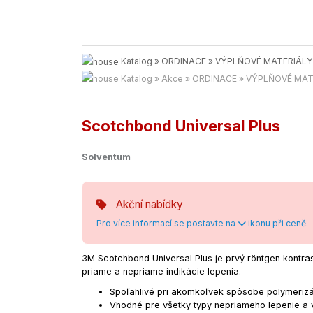
Katalog
»
ORDINACE
»
VÝPLŇOVÉ MATERIÁLY
Katalog
»
Akce
»
ORDINACE
»
VÝPLŇOVÉ MAT
Scotchbond Universal Plus
Solventum
Akční nabídky
Pro více informací se postavte na
ikonu při ceně.
3M Scotchbond Universal Plus je prvý röntgen kontra
priame a nepriame indikácie lepenia.
Spoľahlivé pri akomkoľvek spôsobe polymeriz
Vhodné pre všetky typy nepriameho lepenie a v