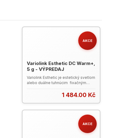
AKCE
Variolink Esthetic DC Warm+,
5 g - VÝPREDAJ
Variolink Esthetic je estetický svetlom
alebo duálne tuhnúcim fixačným
kompozitným cementom pre trvalú
fixáciu náročných keramických a
1 484.00 Kč
kompozitných výplni. Je založený na
dlhoročne klinicky osvedčených
vlastnostiach Variolinku II a Variolinku
Veneeru. Predstavuje novú generáciu
fixačných kompozitov s vynikajúcou
AKCE
estetikou a užívateľsky prívetivým
spracovaním. Výhody Variolink
Esthetic vynikajúca odtieňová