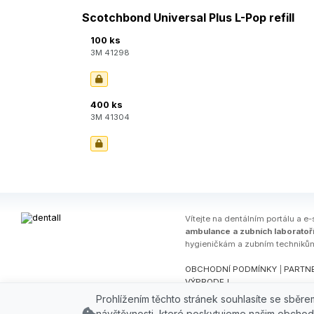
Scotchbond Universal Plus L-Pop refill
100 ks
3M 41298
400 ks
3M 41304
Ví­tejte na dentálním portálu a e-
ambulance a zubních laboratoř
hygieničkám a zubním techniků
OBCHODNÍ PODMÍNKY
|
PARTNE
VÝPRODEJ
Prohlížením těchto stránek souhlasíte se sběr
© 2026 DENTALL, spol. s r.o., Gr
návštěvnosti, které poskytujeme našim obchod