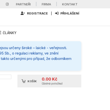
|
|
PARTNEŘI
FIRMA
KONTAKT
REGISTRACE
|
PŘIHLÁŠENÍ
É ČLÁNKY
sou určeny široké – laické - veřejnosti.
5 Sb., o regulaci reklamy, ve znění
mi takto určenými pro případ, že odborníkem
0.00 Kč
KOŠÍK
(žádná položka)