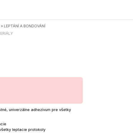
»
LEPTÁNÍ A BONDOVÁNÍ
ERIÁLY
stné, univerzálne adhezívum pre všetky
ácie
šetky leptacie protokoly