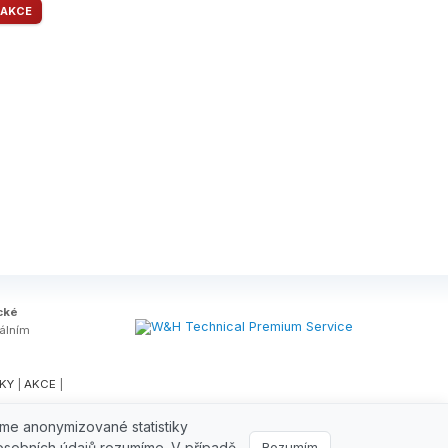
AKCE
cké
tálním
KY
|
AKCE
|
áme anonymizované statistiky
osobních údajů rozumíme. V případě
Rozumím