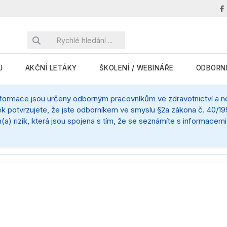
J
AKČNÍ LETÁKY
ŠKOLENÍ / WEBINÁŘE
ODBORN
nformace jsou určeny odborným pracovníkům ve zdravotnictví a nej
k potvrzujete, že jste odborníkem ve smyslu §2a zákona č. 40/199
(a) rizik, která jsou spojena s tím, že se seznámíte s informace