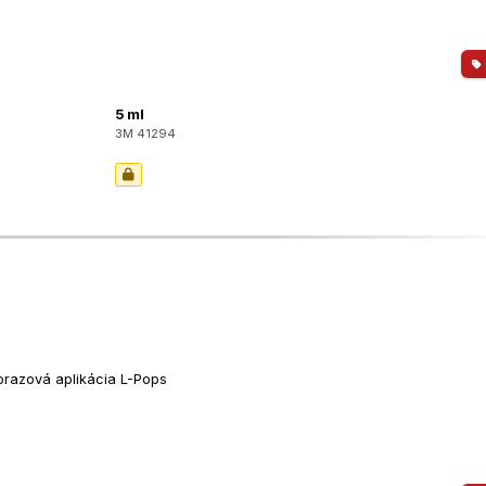
5 ml
3M 41294
orazová aplikácia L-Pops