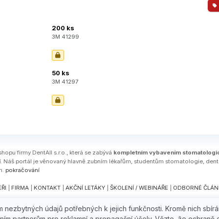
200 ks
3M 41299
50 ks
3M 41297
shopu firmy DentAll s.r.o., která se zabývá
kompletním vybavením stomatologi
í
. Náš portál je věnovaný hlavně zubním lékařům, studentům stomatologie, den
m.
pokračování
ŘI
|
FIRMA
|
KONTAKT
|
AKČNÍ LETÁKY
|
ŠKOLENÍ / WEBINÁŘE
|
ODBORNÉ ČLÁN
em nezbytných údajů potřebných k jejich funkčnosti. Kromě nich sbír
afická 827/16, 15000 Praha 5, e-mail:
obchod@dentall.cz
ním partnerům pro reklamní a propagační účely. Vězte, že ochraně 