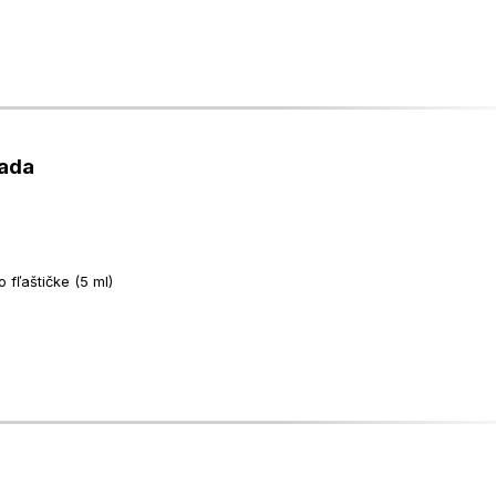
sada
 fľaštičke (5 ml)