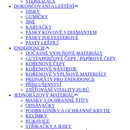
STERILIZACE
DOKONČOVÁNÍ A LEŠTĚNÍ
DISKY
GUMIČKY
JINÉ
KARTÁČKY
PÁSKY KOVOVÉ S DIAMANTEM
PÁSKY POLYESTEROVÉ
PASTY LEŠTÍCÍ
ENDODONCIE
DOČASNÉ VÝPLŇOVÉ MATERIÁLY
GUTTAPERČOVÉ ČEPY / PAPÍROVÉ ČEPY
KOŘENOVÉ ČEPY
KOŘENOVÉ NÁSTROJE
KOŘENOVÉ VÝPLŇOVÉ MATERIÁLY
PREPARÁTY PRO ENDODONCII
PŘÍSLUŠENSTVÍ
ZJIŠŤOVÁNÍ VITALITY ZUBŮ
JEDNORÁZOVÝ MATERIÁL
MASKY A OCHRANNÉ ŠTÍTY
ODSÁVAČKY
PODBRADNÍKY A OCHRANNÉ KRYTIE
KELÍMKY
RUKAVICE
STŘÍKAČKY A JEHLY