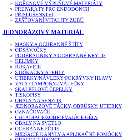
KOŘENOVÉ VÝPLŇOVÉ MATERIÁLY
PREPARÁTY PRO ENDODONCII
PŘÍSLUŠENSTVÍ
ZJIŠŤOVÁNÍ VITALITY ZUBŮ
JEDNORÁZOVÝ MATERIÁL
MASKY A OCHRANNÉ ŠTÍTY
ODSÁVAČKY
PODBRADNÍKY A OCHRANNÉ KRYTIE
KELÍMKY
RUKAVICE
STŘÍKAČKY A JEHLY
UTIERKY/NÁVLEKY/POKRÝVKY HLAVY
VATA / TAMPONY / VÁLEČKY
SKALPELOVÉ ČEPELKY
TISKOPISY
OBALY NA SENZOR
JEDNORAZOVÉ TÁCKY, OBRÚSKY, UTIERKY
OZNAČOVAČE
CHLADIACE/ZOHRIEVAJÚCE GÉLY
OBALY NA SVETLO
OCHRANNÉ FÓLIE
MIEŠACIE KANYLY A APLIKAČNÉ POMÔCKY
OBALY NA HADICE