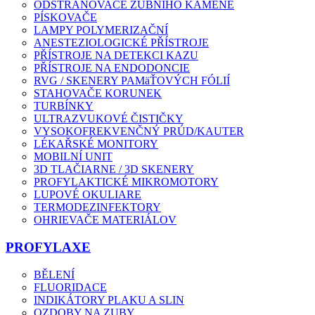
ODSTRAŇOVAČE ZUBNÍHO KAMENE
PÍSKOVAČE
LAMPY POLYMERIZAČNÍ
ANESTEZIOLOGICKÉ PŘÍSTROJE
PŘÍSTROJE NA DETEKCI KAZU
PŘÍSTROJE NA ENDODONCIE
RVG / SKENERY PAMäŤOVÝCH FÓLIÍ
STAHOVAČE KORUNEK
TURBÍNKY
ULTRAZVUKOVÉ ČISTIČKY
VYSOKOFREKVENČNÝ PRÚD/KAUTER
LÉKAŘSKÉ MONITORY
MOBILNÍ UNIT
3D TLAČIARNE / 3D SKENERY
PROFYLAKTICKÉ MIKROMOTORY
LUPOVÉ OKULIARE
TERMODEZINFEKTORY
OHRIEVAČE MATERIÁLOV
PROFYLAXE
BĚLENÍ
FLUORIDACE
INDIKÁTORY PLAKU A SLIN
OZDOBY NA ZUBY