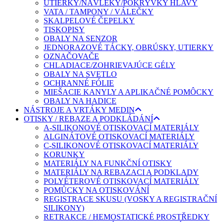
UTIERKY/NÁVLEKY/POKRÝVKY HLAVY
VATA / TAMPONY / VÁLEČKY
SKALPELOVÉ ČEPELKY
TISKOPISY
OBALY NA SENZOR
JEDNORAZOVÉ TÁCKY, OBRÚSKY, UTIERKY
OZNAČOVAČE
CHLADIACE/ZOHRIEVAJÚCE GÉLY
OBALY NA SVETLO
OCHRANNÉ FÓLIE
MIEŠACIE KANYLY A APLIKAČNÉ POMÔCKY
OBALY NA HADICE
NÁSTROJE A VRTÁKY MEDIN
OTISKY / REBAZE A PODKLÁDÁNÍ
A-SILIKONOVÉ OTISKOVACÍ MATERIÁLY
ALGINÁTOVÉ OTISKOVACÍ MATERIÁLY
C-SILIKONOVÉ OTISKOVACÍ MATERIÁLY
KORUNKY
MATERIÁLY NA FUNKČNÍ OTISKY
MATERIÁLY NA REBAZACI A PODKLADY
POLYÉTEROVÉ OTISKOVACÍ MATERIÁLY
POMŮCKY NA OTISKOVÁNÍ
REGISTRACE SKUSU (VOSKY A REGISTRAČNÍ
SILIKONY)
RETRAKCE / HEMOSTATICKÉ PROSTŘEDKY