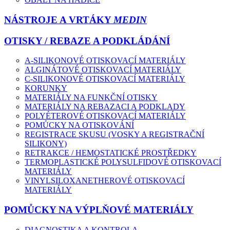
NÁSTROJE A VRTÁKY
MEDIN
OTISKY / REBAZE A PODKLÁDÁNÍ
A-SILIKONOVÉ OTISKOVACÍ MATERIÁLY
ALGINÁTOVÉ OTISKOVACÍ MATERIÁLY
C-SILIKONOVÉ OTISKOVACÍ MATERIÁLY
KORUNKY
MATERIÁLY NA FUNKČNÍ OTISKY
MATERIÁLY NA REBAZACI A PODKLADY
POLYÉTEROVÉ OTISKOVACÍ MATERIÁLY
POMŮCKY NA OTISKOVÁNÍ
REGISTRACE SKUSU (VOSKY A REGISTRAČNÍ
SILIKONY)
RETRAKCE / HEMOSTATICKÉ PROSTŘEDKY
TERMOPLASTICKÉ POLYSULFIDOVÉ OTISKOVACÍ
MATERIÁLY
VINYLSILOXANETHEROVÉ OTISKOVACÍ
MATERIÁLY
POMŮCKY NA VÝPLŇOVÉ MATERIÁLY
DIAGNOSTIKA A KONTROLA