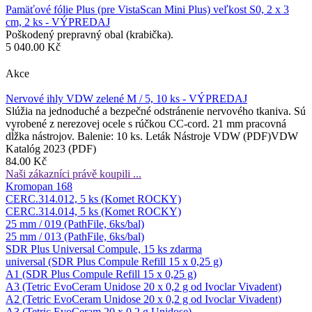
Pamäťové fólie Plus (pre VistaScan Mini Plus) veľkost S0, 2 x 3
cm, 2 ks - VÝPREDAJ
Poškodený prepravný obal (krabička).
5 040.00 Kč
Akce
Nervové ihly VDW zelené M / 5, 10 ks - VÝPREDAJ
Slúžia na jednoduché a bezpečné odstránenie nervového tkaniva. Sú
vyrobené z nerezovej ocele s rúčkou CC-cord. 21 mm pracovná
dĺžka nástrojov. Balenie: 10 ks. Leták Nástroje VDW (PDF)VDW
Katalóg 2023 (PDF)
84.00 Kč
Naši zákazníci právě koupili ...
Kromopan 168
CERC.314.012, 5 ks (Komet ROCKY)
CERC.314.014, 5 ks (Komet ROCKY)
25 mm / 019 (PathFile, 6ks/bal)
25 mm / 013 (PathFile, 6ks/bal)
SDR Plus Universal Compule, 15 ks zdarma
universal (SDR Plus Compule Refill 15 x 0,25 g)
A1 (SDR Plus Compule Refill 15 x 0,25 g)
A3 (Tetric EvoCeram Unidose 20 x 0,2 g od Ivoclar Vivadent)
A2 (Tetric EvoCeram Unidose 20 x 0,2 g od Ivoclar Vivadent)
A3 (Tetric EvoCeram 20 x 0,2 g Unidose)