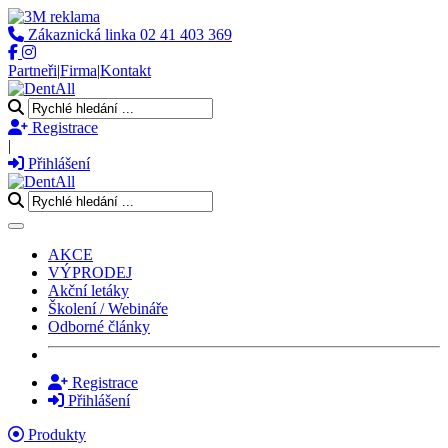
Zákaznická linka
02 41 403 369
Partneři
|
Firma
|
Kontakt
Registrace
|
Přihlášení
Toggle navigation
AKCE
VÝPRODEJ
Akční letáky
Školení / Webináře
Odborné články
Registrace
Přihlášení
Produkty