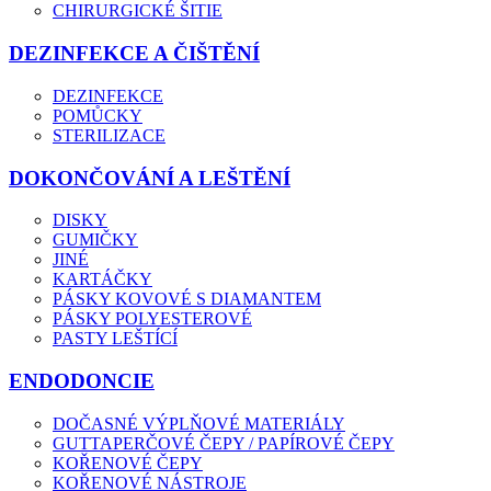
CHIRURGICKÉ ŠITIE
DEZINFEKCE A ČIŠTĚNÍ
DEZINFEKCE
POMŮCKY
STERILIZACE
DOKONČOVÁNÍ A LEŠTĚNÍ
DISKY
GUMIČKY
JINÉ
KARTÁČKY
PÁSKY KOVOVÉ S DIAMANTEM
PÁSKY POLYESTEROVÉ
PASTY LEŠTÍCÍ
ENDODONCIE
DOČASNÉ VÝPLŇOVÉ MATERIÁLY
GUTTAPERČOVÉ ČEPY / PAPÍROVÉ ČEPY
KOŘENOVÉ ČEPY
KOŘENOVÉ NÁSTROJE