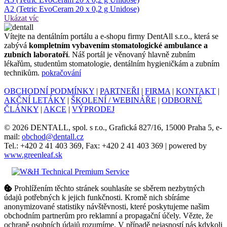
A2 (Tetric EvoCeram 20 x 0,2 g Unidose)
Ukázat víc
Ví­tejte na dentálním portálu a e-shopu firmy DentAll s.r.o., která se
zabývá
kompletním vybavením stomatologické ambulance a
zubních laboratoří
. Náš portál je věnovaný hlavně zubním
lékařům, studentům stomatologie, dentálním hygieničkám a zubním
technikům.
pokračování
OBCHODNÍ PODMÍNKY
|
PARTNEŘI
|
FIRMA
|
KONTAKT
|
AKČNÍ LETÁKY
|
ŠKOLENÍ / WEBINÁŘE
|
ODBORNÉ
ČLÁNKY
|
AKCE
|
VÝPRODEJ
© 2026 DENTALL, spol. s r.o., Grafická 827/16, 15000 Praha 5, e-
mail:
obchod@dentall.cz
Tel.: +420 2 41 403 369, Fax: +420 2 41 403 369 | powered by
www.greenleaf.sk
Prohlížením těchto stránek souhlasíte se sběrem nezbytných
údajů potřebných k jejich funkčnosti. Kromě nich sbíráme
anonymizované statistiky návštěvnosti, které poskytujeme našim
obchodním partnerům pro reklamní a propagační účely. Vězte, že
ochraně osobních údajů rozumíme. V případě nejasností nás kdykoli