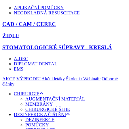
APLIKAČNÍ POMŮCKY
NEODKLADNÁ RESUSCITACE
CAD / CAM / CEREC
ŽIDLE
STOMATOLOGICKÉ SÚPRAVY - KRESLÁ
A-DEC
DIPLOMAT DENTAL
EMS
AKCE
VÝPRODEJ
Akční letáky
Školení / Webináře
Odborné
články
CHIRURGIE
AUGMENTAČNÍ MATERIÁL
MEMBRÁNY
CHIRURGICKÉ ŠITIE
DEZINFEKCE A ČIŠTĚNÍ
DEZINFEKCE
POMŮCKY