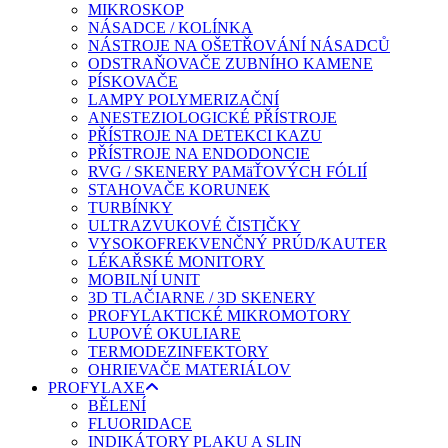
MIKROSKOP
NÁSADCE / KOLÍNKA
NÁSTROJE NA OŠETŘOVÁNÍ NÁSADCŮ
ODSTRAŇOVAČE ZUBNÍHO KAMENE
PÍSKOVAČE
LAMPY POLYMERIZAČNÍ
ANESTEZIOLOGICKÉ PŘÍSTROJE
PŘÍSTROJE NA DETEKCI KAZU
PŘÍSTROJE NA ENDODONCIE
RVG / SKENERY PAMäŤOVÝCH FÓLIÍ
STAHOVAČE KORUNEK
TURBÍNKY
ULTRAZVUKOVÉ ČISTIČKY
VYSOKOFREKVENČNÝ PRÚD/KAUTER
LÉKAŘSKÉ MONITORY
MOBILNÍ UNIT
3D TLAČIARNE / 3D SKENERY
PROFYLAKTICKÉ MIKROMOTORY
LUPOVÉ OKULIARE
TERMODEZINFEKTORY
OHRIEVAČE MATERIÁLOV
PROFYLAXE
BĚLENÍ
FLUORIDACE
INDIKÁTORY PLAKU A SLIN