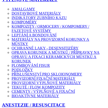
AMALGAMY
DOSTAVBOVÉ MATERIÁLY
INDIKÁTORY ZUBNÍHO KAZU
KOMPOMÉRY
KOMPOZITY / ORMOCERY / KOMPOMERY /
FAZETOVÉ SYSTÉMY
LEPTÁNÍ A BONDOVÁNÍ
MATERIÁLY NA PROVIZORNÍ KORUNKY A
MŮSTKY
OCHRANNÉ LAKY - DESENSITIZÉRY
OPRAVA KORUNEK A MŮSTKŮ / PŘÍPRAVKY NA
OPRAVU A FIXACI KERAMICKÝCH MŮSTKŮ A
KORUNEK
PLOMBOVÁNÍ FISUR
PODLOŽKY
PŘÍSLUŠENSTVÍ PRO SKLOIONOMERY
PROVIZORNÍ FIXAČNÍ MATERIÁLY
PROVIZORNÍ VÝPLŇOVÉ MATERIÁLY
TEKUTÉ / FLOW KOMPOZITY
CEMENTY / VÝPLŇOVÉ A FIXAČNÍ
BIOAKTÍVNE MATERIÁLY
ANESTEZIE / RESUSCITACE