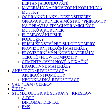
LEPTÁNÍ A BONDOVÁNÍ
MATERIÁLY NA PROVIZORNÍ KORUNKY A
MŮSTKY
OCHRANNÉ LAKY - DESENSITIZÉRY
OPRAVA KORUNEK A MŮSTKŮ / PŘÍPRAVKY
NA OPRAVU A FIXACI KERAMICKÝCH
MŮSTKŮ A KORUNEK
PLOMBOVÁNÍ FISUR
PODLOŽKY
PŘÍSLUŠENSTVÍ PRO SKLOIONOMERY
PROVIZORNÍ FIXAČNÍ MATERIÁLY
PROVIZORNÍ VÝPLŇOVÉ MATERIÁLY
TEKUTÉ / FLOW KOMPOZITY
CEMENTY / VÝPLŇOVÉ A FIXAČNÍ
BIOAKTÍVNE MATERIÁLY
ANESTEZIE / RESUSCITACE
APLIKAČNÍ POMŮCKY
NEODKLADNÁ RESUSCITACE
CAD / CAM / CEREC
ŽIDLE
STOMATOLOGICKÉ SÚPRAVY - KRESLÁ
A-DEC
DIPLOMAT DENTAL
EMS