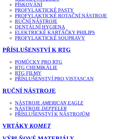
PÍSKOVÁNÍ
PROFYLAKTICKÉ PASTY
PROFYLAKTICKÉ ROTAČNÍ NÁSTROJE
RUČNÍ NÁSTROJE
DENTÁLNÍ HYGIENA
ELEKTRICKÉ KARTÁČKY PHILIPS
PROFYLAKTICKÉ SOUPRAVY
PŘÍSLUŠENSTVÍ K RTG
POMŮCKY PRO RTG
RTG CHEMIKÁLIE
RTG FILMY
PŘÍSLUŠENSTVÍ PRO VISTASCAN
RUČNÍ NÁSTROJE
NÁSTROJE
AMERICAN EAGLE
NÁSTROJE
DEPPELER
PŘÍSLUŠENSTVÍ K NÁSTROJŮM
VRTÁKY
KOMET
VÝPLŇOVÉ MATERIÁLY