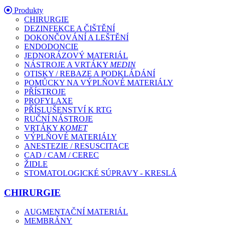
Produkty
CHIRURGIE
DEZINFEKCE A ČIŠTĚNÍ
DOKONČOVÁNÍ A LEŠTĚNÍ
ENDODONCIE
JEDNORÁZOVÝ MATERIÁL
NÁSTROJE A VRTÁKY
MEDIN
OTISKY / REBAZE A PODKLÁDÁNÍ
POMŮCKY NA VÝPLŇOVÉ MATERIÁLY
PŘÍSTROJE
PROFYLAXE
PŘÍSLUŠENSTVÍ K RTG
RUČNÍ NÁSTROJE
VRTÁKY
KOMET
VÝPLŇOVÉ MATERIÁLY
ANESTEZIE / RESUSCITACE
CAD / CAM / CEREC
ŽIDLE
STOMATOLOGICKÉ SÚPRAVY - KRESLÁ
CHIRURGIE
AUGMENTAČNÍ MATERIÁL
MEMBRÁNY