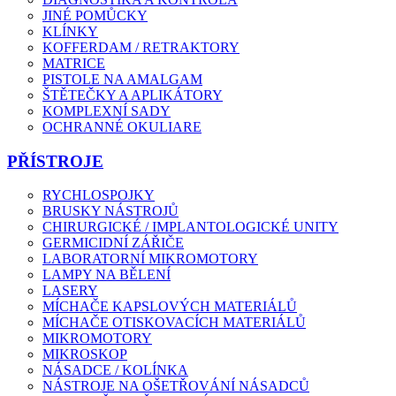
JINÉ POMŮCKY
KLÍNKY
KOFFERDAM / RETRAKTORY
MATRICE
PISTOLE NA AMALGAM
ŠTĚTEČKY A APLIKÁTORY
KOMPLEXNÍ SADY
OCHRANNÉ OKULIARE
PŘÍSTROJE
RYCHLOSPOJKY
BRUSKY NÁSTROJŮ
CHIRURGICKÉ / IMPLANTOLOGICKÉ UNITY
GERMICIDNÍ ZÁŘIČE
LABORATORNÍ MIKROMOTORY
LAMPY NA BĚLENÍ
LASERY
MÍCHAČE KAPSLOVÝCH MATERIÁLŮ
MÍCHAČE OTISKOVACÍCH MATERIÁLŮ
MIKROMOTORY
MIKROSKOP
NÁSADCE / KOLÍNKA
NÁSTROJE NA OŠETŘOVÁNÍ NÁSADCŮ