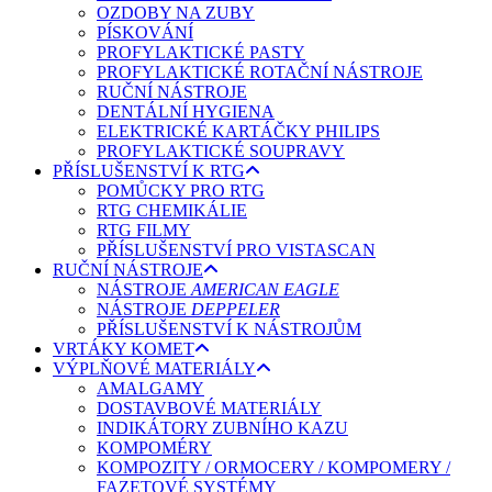
OZDOBY NA ZUBY
PÍSKOVÁNÍ
PROFYLAKTICKÉ PASTY
PROFYLAKTICKÉ ROTAČNÍ NÁSTROJE
RUČNÍ NÁSTROJE
DENTÁLNÍ HYGIENA
ELEKTRICKÉ KARTÁČKY PHILIPS
PROFYLAKTICKÉ SOUPRAVY
PŘÍSLUŠENSTVÍ K RTG
POMŮCKY PRO RTG
RTG CHEMIKÁLIE
RTG FILMY
PŘÍSLUŠENSTVÍ PRO VISTASCAN
RUČNÍ NÁSTROJE
NÁSTROJE
AMERICAN EAGLE
NÁSTROJE
DEPPELER
PŘÍSLUŠENSTVÍ K NÁSTROJŮM
VRTÁKY KOMET
VÝPLŇOVÉ MATERIÁLY
AMALGAMY
DOSTAVBOVÉ MATERIÁLY
INDIKÁTORY ZUBNÍHO KAZU
KOMPOMÉRY
KOMPOZITY / ORMOCERY / KOMPOMERY /
FAZETOVÉ SYSTÉMY