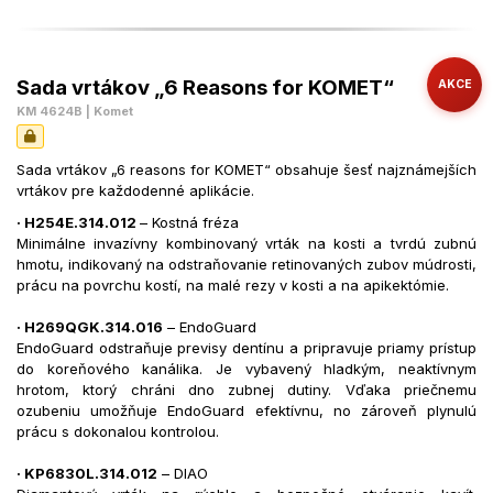
Sada vrtákov „6 Reasons for KOMET“
AKCE
KM 4624B | Komet
Sada vrtákov „6 reasons for KOMET“ obsahuje šesť najznámejších
vrtákov pre každodenné aplikácie.
· H254E.314.012
– Kostná fréza
Minimálne invazívny kombinovaný vrták na kosti a tvrdú zubnú
hmotu, indikovaný na odstraňovanie retinovaných zubov múdrosti,
prácu na povrchu kostí, na malé rezy v kosti a na apikektómie.
· H269QGK.314.016
– EndoGuard
EndoGuard odstraňuje previsy dentínu a pripravuje priamy prístup
do koreňového kanálika. Je vybavený hladkým, neaktívnym
hrotom, ktorý chráni dno zubnej dutiny. Vďaka priečnemu
ozubeniu umožňuje EndoGuard efektívnu, no zároveň plynulú
prácu s dokonalou kontrolou.
· KP6830L.314.012
– DIAO