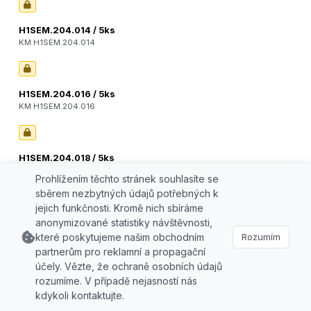
H1SEM.204.014 / 5ks
KM H1SEM.204.014
H1SEM.204.016 / 5ks
KM H1SEM.204.016
H1SEM.204.018 / 5ks
KM H1SEM.204.018
Prohlížením těchto stránek souhlasíte se
sběrem nezbytných údajů potřebných k
jejich funkčnosti. Kromě nich sbíráme
anonymizované statistiky návštěvnosti,
H1SEM.204.021 / 5ks
KM H1SEM.204.021
které poskytujeme našim obchodním
Rozumím
partnerům pro reklamní a propagační
účely. Vězte, že ochraně osobních údajů
rozumíme. V případě nejasností nás
H1SEM.204.023 / 5ks
kdykoli kontaktujte.
KM H1SEM.204.023