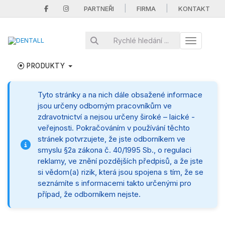
|
|
PARTNEŘI
FIRMA
KONTAKT
Toggle nav
PRODUKTY
Tyto stránky a na nich dále obsažené informace
jsou určeny odborným pracovníkům ve
zdravotnictví a nejsou určeny široké – laické -
veřejnosti. Pokračováním v používání těchto
stránek potvrzujete, že jste odborníkem ve
smyslu §2a zákona č. 40/1995 Sb., o regulaci
reklamy, ve znění pozdějších předpisů, a že jste
si vědom(a) rizik, která jsou spojena s tím, že se
seznámíte s informacemi takto určenými pro
případ, že odborníkem nejste.