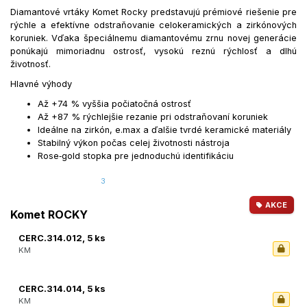
Diamantové vrtáky Komet Rocky predstavujú prémiové riešenie pre
rýchle a efektívne odstraňovanie celokeramických a zirkónových
koruniek. Vďaka špeciálnemu diamantovému zrnu novej generácie
ponúkajú mimoriadnu ostrosť, vysokú reznú rýchlosť a dlhú
životnosť.
Hlavné výhody
Až +74 % vyššia počiatočná ostrosť
Až +87 % rýchlejšie rezanie pri odstraňovaní koruniek
Ideálne na zirkón, e.max a ďalšie tvrdé keramické materiály
Stabilný výkon počas celej životnosti nástroja
Rose‑gold stopka pre jednoduchú identifikáciu
3
AKCE
Komet ROCKY
CERC.314.012, 5 ks
KM
CERC.314.014, 5 ks
KM