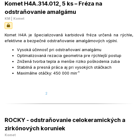
Komet H4A.314.012, 5 ks – Fréza na
odstraňovanie amalgámu
KM | Komet
Komet H4A je špecializovaná karbidová fréza určená na rýchle,
efektívne a bezpečné odstraňovanie amalgámových výplní.
Vysoká účinnosť pri odstraňovaní amalgámu
Optimalizovaná rezacia geometria pre rýchlejší postup
Znížená tvorba tepla a menšie riziko poškodenia zuba
Stabilná a presná práca aj pri vysokých otáčkach
Maximálne otáčky: 450 000 min⁻¹
2
ROCKY - odstraňovanie celokeramických a
zirkónových koruniek
Komet