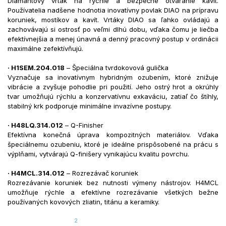
Diamantový vrták na rýchle a bezpečné otváranie kavít.
Používatelia nadšene hodnotia inovatívny povlak DIAO na prípravu
koruniek, mostíkov a kavít. Vrtáky DIAO sa ľahko ovládajú a
zachovávajú si ostrosť po veľmi dlhú dobu, vďaka čomu je liečba
efektívnejšia a menej únavná a denný pracovný postup v ordinácii
maximálne zefektívňujú.
· H1SEM.204.018
– Špeciálna tvrdokovová gulička
Vyznačuje sa inovatívnym hybridným ozubením, ktoré znižuje
vibrácie a zvyšuje pohodlie pri použití. Jeho ostrý hrot a okrúhly
tvar umožňujú rýchlu a konzervatívnu exkaváciu, zatiaľ čo štíhly,
stabilný krk podporuje minimálne invazívne postupy.
· H48LQ.314.012
– Q-Finisher
Efektívna konečná úprava kompozitných materiálov. Vďaka
špeciálnemu ozubeniu, ktoré je ideálne prispôsobené na prácu s
výplňami, vytvárajú Q-finišery vynikajúcu kvalitu povrchu.
·
H4MCL.314.012
– Rozrezávač koruniek
Rozrezávanie koruniek bez nutnosti výmeny nástrojov. H4MCL
umožňuje rýchle a efektívne rozrezávanie všetkých bežne
používaných kovových zliatin, titánu a keramiky.
2