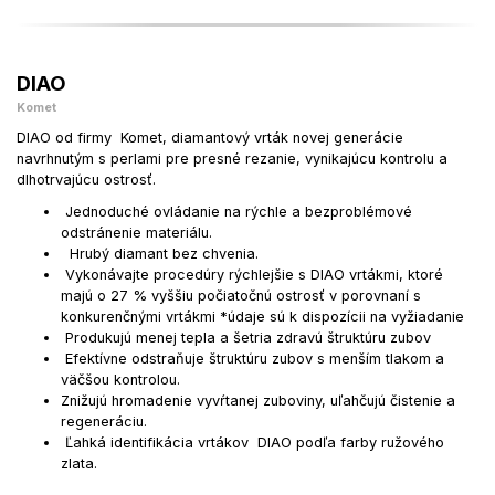
DIAO
Komet
DIAO od firmy Komet, diamantový vrták novej generácie
navrhnutým s perlami pre presné rezanie, vynikajúcu kontrolu a
dlhotrvajúcu ostrosť.
Jednoduché ovládanie na rýchle a bezproblémové
odstránenie materiálu.
Hrubý diamant bez chvenia.
Vykonávajte procedúry rýchlejšie s DIAO vrtákmi, ktoré
majú o 27 % vyššiu počiatočnú ostrosť v porovnaní s
konkurenčnými vrtákmi *údaje sú k dispozícii na vyžiadanie
Produkujú menej tepla a šetria zdravú štruktúru zubov
Efektívne odstraňuje štruktúru zubov s menším tlakom a
väčšou kontrolou.
Znižujú hromadenie vyvŕtanej zuboviny, uľahčujú čistenie a
regeneráciu.
Ľahká identifikácia vrtákov DIAO podľa farby ružového
zlata.