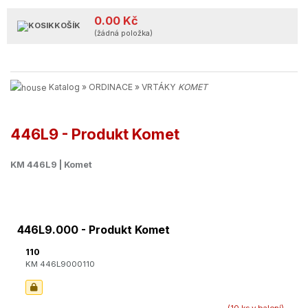
0.00 Kč
KOŠÍK
(žádná položka)
Katalog
»
ORDINACE
»
VRTÁKY
KOMET
446L9 - Produkt Komet
KM 446L9 | Komet
446L9.000 - Produkt Komet
110
KM 446L9000110
(10 ks v balení)