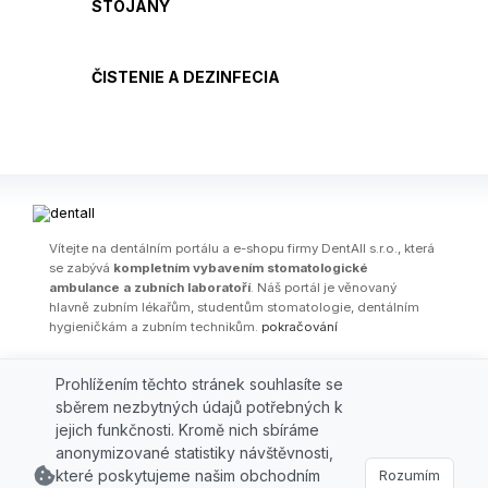
STOJANY
ČISTENIE A DEZINFECIA
Ví­tejte na dentálním portálu a e-shopu firmy DentAll s.r.o., která
se zabývá
kompletním vybavením stomatologické
ambulance a zubních laboratoří
. Náš portál je věnovaný
hlavně zubním lékařům, studentům stomatologie, dentálním
hygieničkám a zubním technikům.
pokračování
OBCHODNÍ PODMÍNKY
|
PARTNEŘI
|
FIRMA
|
KONTAKT
|
AKČNÍ
Prohlížením těchto stránek souhlasíte se
LETÁKY
|
ŠKOLENÍ / WEBINÁŘE
|
ODBORNÉ ČLÁNKY
|
AKCE
|
VÝPRODEJ
sběrem nezbytných údajů potřebných k
jejich funkčnosti. Kromě nich sbíráme
© 2026 DENTALL, spol. s r.o., Grafická 827/16, 15000 Praha 5,
anonymizované statistiky návštěvnosti,
e-mail:
obchod@dentall.cz
které poskytujeme našim obchodním
Rozumím
Tel.: +420 2 41 403 369, Fax: +420 2 41 403 369 | powered by