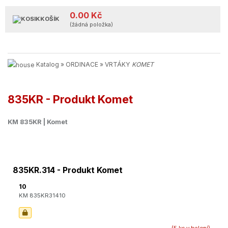
0.00 Kč
KOŠÍK
(žádná položka)
Katalog
»
ORDINACE
»
VRTÁKY
KOMET
835KR - Produkt Komet
KM 835KR | Komet
835KR.314 - Produkt Komet
10
KM 835KR31410
(5 ks v balení)