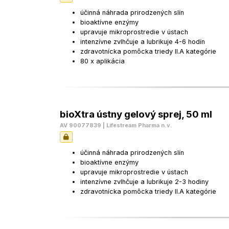
účinná náhrada prirodzených slín
bioaktívne enzýmy
upravuje mikroprostredie v ústach
intenzívne zvlhčuje a lubrikuje 4-6 hodín
zdravotnícka pomôcka triedy II.A kategórie
80 x aplikácia
bioXtra ústny gelový sprej, 50 ml
AV 90077839 | Lifestream Pharma n.v.
účinná náhrada prirodzených slín
bioaktívne enzýmy
upravuje mikroprostredie v ústach
intenzívne zvlhčuje a lubrikuje 2-3 hodiny
zdravotnícka pomôcka triedy II.A kategórie