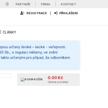
|
|
PARTNEŘI
FIRMA
KONTAKT
REGISTRACE
|
PŘIHLÁŠENÍ
É ČLÁNKY
sou určeny široké – laické - veřejnosti.
5 Sb., o regulaci reklamy, ve znění
mi takto určenými pro případ, že odborníkem
0.00 Kč
KOŠÍK
(žádná položka)