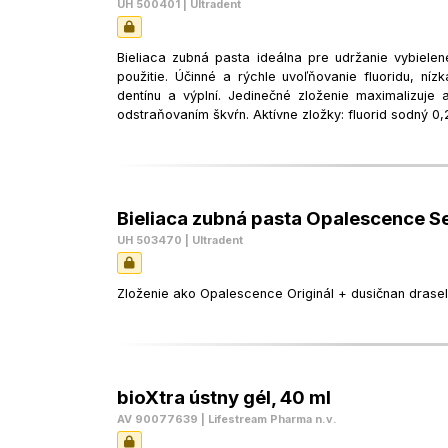
UH 500401 | Ultradent
Bieliaca zubná pasta ideálna pre udržanie vybiel
použitie. Účinné a rýchle uvoľňovanie fluoridu, ní
dentínu a výplní. Jedinečné zloženie maximalizuje 
odstraňovaním škvŕn. Aktívne zložky: fluorid sodný 0
Bieliaca zubná pasta Opalescence Sen
UH 503470 | Ultradent
Zloženie ako Opalescence Originál + dusičnan draseln
bioXtra ústny gél, 40 ml
AV 90077639 | Lifestream Pharma n.v.