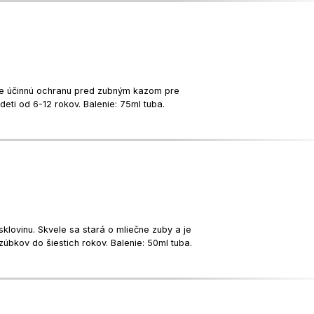
je účinnú ochranu pred zubným kazom pre
eti od 6-12 rokov. Balenie: 75ml tuba.
lovinu. Skvele sa stará o mliečne zuby a je
úbkov do šiestich rokov. Balenie: 50ml tuba.