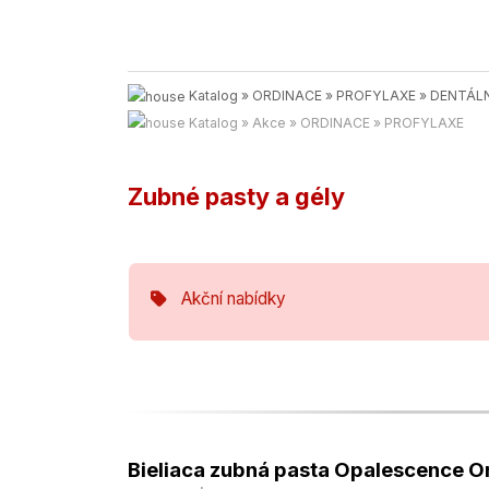
Katalog
»
ORDINACE
»
PROFYLAXE
»
DENTÁLN
Katalog
»
Akce
»
ORDINACE
»
PROFYLAXE
Zubné pasty a gély
Akční nabídky
Bieliaca zubná pasta Opalescence Ori