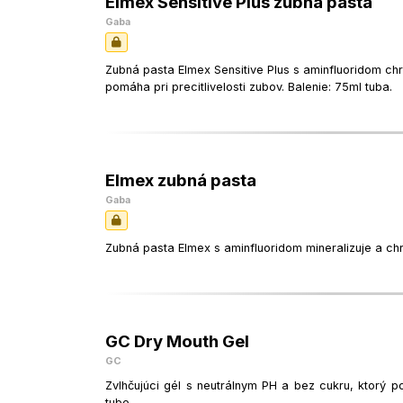
Elmex Sensitive Plus zubná pasta
Gaba
Zubná pasta Elmex Sensitive Plus s aminfluoridom ch
pomáha pri precitlivelosti zubov. Balenie: 75ml tuba.
Elmex zubná pasta
Gaba
Zubná pasta Elmex s aminfluoridom mineralizuje a chrá
GC Dry Mouth Gel
GC
Zvlhčujúci gél s neutrálnym PH a bez cukru, ktorý 
tube.