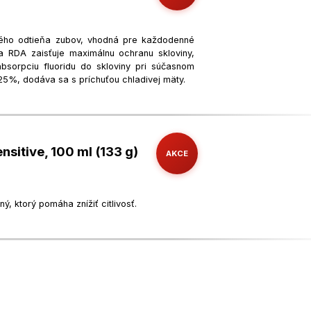
eného odtieňa zubov, vhodná pre každodenné
zka RDA zaisťuje maximálnu ochranu skloviny,
absorpciu fluoridu do skloviny pri súčasnom
,25%, dodáva sa s príchuťou chladivej mäty.
sitive, 100 ml (133 g)
AKCE
ý, ktorý pomáha znížiť citlivosť.