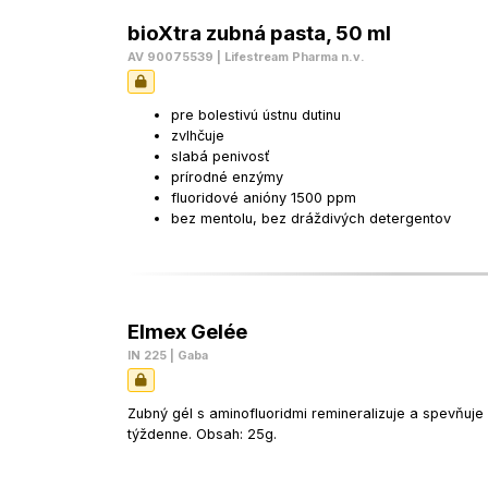
bioXtra zubná pasta, 50 ml
AV 90075539 | Lifestream Pharma n.v.
pre bolestivú ústnu dutinu
zvlhčuje
slabá penivosť
prírodné enzýmy
fluoridové anióny 1500 ppm
bez mentolu, bez dráždivých detergentov
Elmex Gelée
IN 225 | Gaba
Zubný gél s aminofluoridmi remineralizuje a spevňuje
týždenne. Obsah: 25g.