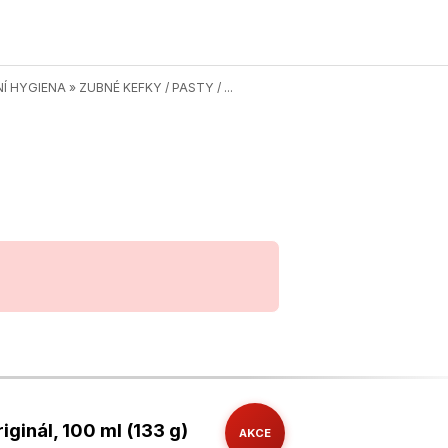
Í HYGIENA
»
ZUBNÉ KEFKY / PASTY / ...
ginál, 100 ml (133 g)
AKCE