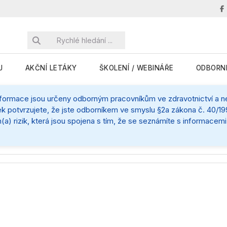
J
AKČNÍ LETÁKY
ŠKOLENÍ / WEBINÁŘE
ODBORN
nformace jsou určeny odborným pracovníkům ve zdravotnictví a nej
k potvrzujete, že jste odborníkem ve smyslu §2a zákona č. 40/199
(a) rizik, která jsou spojena s tím, že se seznámíte s informace