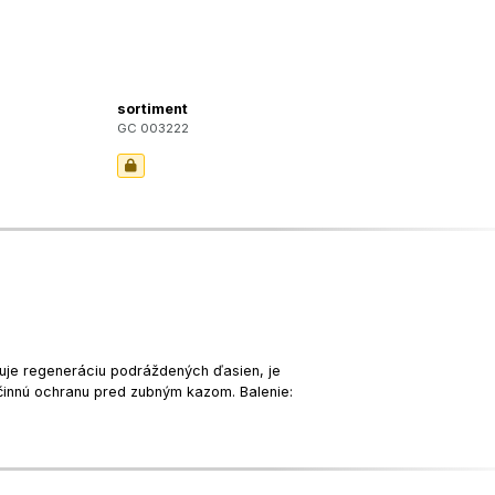
sortiment
GC 003222
uje regeneráciu podráždených ďasien, je
 účinnú ochranu pred zubným kazom. Balenie: