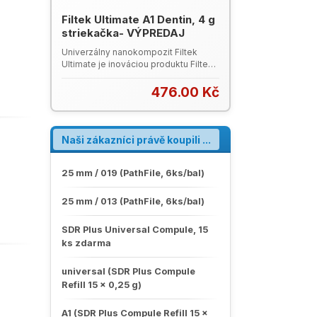
úžasnou estetikou. Leták Harmonize
Filtek Ultimate A1 Dentin, 4 g
striekačka- VÝPREDAJ
Univerzálny nanokompozit Filtek
Ultimate je inováciou produktu Filtek
Supreme XT so zlepšenou
leštiteľnosťou a následným
476.00 Kč
zachovaním dlhodobého lesku a
fluorescencie, je nelepivý a ľahko
tvarovateľný s mimoriadnou
pevnosťou v anteriornom i
Naši zákazníci právě koupili ...
posteriornom úseku. Produktový
leták Filtek Ultimate (PDF) Kompletný
katalog 3M ESPE (PDF, 8 MB)
25 mm / 019 (PathFile, 6ks/bal)
25 mm / 013 (PathFile, 6ks/bal)
SDR Plus Universal Compule, 15
ks zdarma
universal (SDR Plus Compule
Refill 15 x 0,25 g)
A1 (SDR Plus Compule Refill 15 x