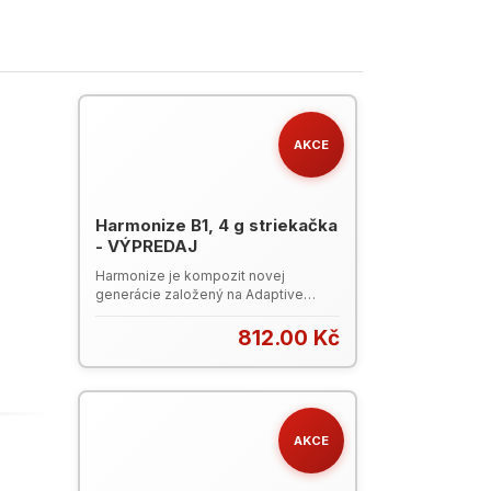
AKCE
Harmonize B1, 4 g striekačka
- VÝPREDAJ
Harmonize je kompozit novej
generácie založený na Adaptive
Response Technology (Adaptívna
Reakčná technológia), ide o štruktúru
812.00 Kč
nanočastíc v plnive, ktoré umožňujú
dosiahnutie prirodzenej estetiky
kompozitných výplní jednoduchšie
ako kedykoľvek predtým. ART
umožňuje lepšie spojenie s okolitým
AKCE
tkanivom a vďaka pokročilej
štrukturálnej integrite sa budú výplne
vyznačovať výnimočnou pevnosťou a