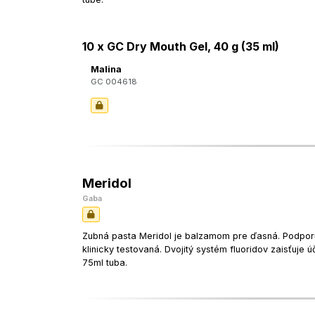
10 x GC Dry Mouth Gel, 40 g (35 ml)
Malina
GC 004618
Meridol
Gaba
Zubná pasta Meridol je balzamom pre ďasná. Podpor
klinicky testovaná. Dvojitý systém fluoridov zaisťuje
75ml tuba.