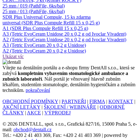
CERC.314.014, 5 ks (Komet ROCKY)
25 mm / 019 (PathFile, 6ks/bal)
25 mm / 013 (PathFile, 6ks/bal)
SDR Plus Universal Compule, 15 ks zdarma
universal (SDR Plus Compule Refill 15 x 0,25 g)
A1 (SDR Plus Compule Refill 15 x 0,25 g)
A3 (Tetric EvoCeram Unidose 20 x 0,2 g od Ivoclar Vivadent)
A2 (Tetric EvoCeram Unidose 20 x 0,2 g od Ivoclar Vivadent)
A3 (Tetric EvoCeram 20 x 0,2 g Unidose)
A2 (Tetric EvoCeram 20 x 0,2 g Unidose)
Ukázat víc
Ví­tejte na dentálním portálu a e-shopu firmy DentAll s.r.o., která se
zabývá
kompletním vybavením stomatologické ambulance a
zubních laboratoří
. Náš portál je věnovaný hlavně zubním
lékařům, studentům stomatologie, dentálním hygieničkám a zubním
technikům.
pokračování
OBCHODNÍ PODMÍNKY
|
PARTNEŘI
|
FIRMA
|
KONTAKT
|
AKČNÍ LETÁKY
|
ŠKOLENÍ / WEBINÁŘE
|
ODBORNÉ
ČLÁNKY
|
AKCE
|
VÝPRODEJ
© 2026 DENTALL, spol. s r.o., Grafická 827/16, 15000 Praha 5, e-
mail:
obchod@dentall.cz
Tel.: +420 2 41 403 369, Fax: +420 2 41 403 369 | powered by