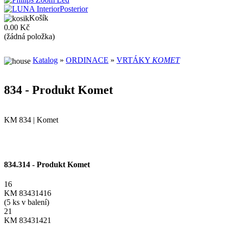
Košík
0.00 Kč
(žádná položka)
Katalog
»
ORDINACE
»
VRTÁKY
KOMET
834 - Produkt Komet
KM 834 | Komet
834.314 - Produkt Komet
16
KM 83431416
(5 ks v balení)
21
KM 83431421