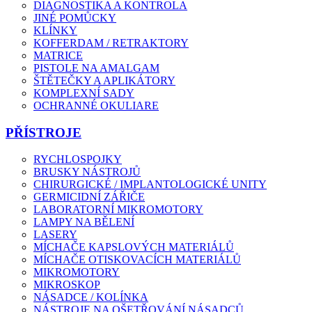
DIAGNOSTIKA A KONTROLA
JINÉ POMŮCKY
KLÍNKY
KOFFERDAM / RETRAKTORY
MATRICE
PISTOLE NA AMALGAM
ŠTĚTEČKY A APLIKÁTORY
KOMPLEXNÍ SADY
OCHRANNÉ OKULIARE
PŘÍSTROJE
RYCHLOSPOJKY
BRUSKY NÁSTROJŮ
CHIRURGICKÉ / IMPLANTOLOGICKÉ UNITY
GERMICIDNÍ ZÁŘIČE
LABORATORNÍ MIKROMOTORY
LAMPY NA BĚLENÍ
LASERY
MÍCHAČE KAPSLOVÝCH MATERIÁLŮ
MÍCHAČE OTISKOVACÍCH MATERIÁLŮ
MIKROMOTORY
MIKROSKOP
NÁSADCE / KOLÍNKA
NÁSTROJE NA OŠETŘOVÁNÍ NÁSADCŮ