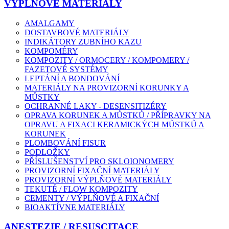
VÝPLŇOVÉ MATERIÁLY
AMALGAMY
DOSTAVBOVÉ MATERIÁLY
INDIKÁTORY ZUBNÍHO KAZU
KOMPOMÉRY
KOMPOZITY / ORMOCERY / KOMPOMERY /
FAZETOVÉ SYSTÉMY
LEPTÁNÍ A BONDOVÁNÍ
MATERIÁLY NA PROVIZORNÍ KORUNKY A
MŮSTKY
OCHRANNÉ LAKY - DESENSITIZÉRY
OPRAVA KORUNEK A MŮSTKŮ / PŘÍPRAVKY NA
OPRAVU A FIXACI KERAMICKÝCH MŮSTKŮ A
KORUNEK
PLOMBOVÁNÍ FISUR
PODLOŽKY
PŘÍSLUŠENSTVÍ PRO SKLOIONOMERY
PROVIZORNÍ FIXAČNÍ MATERIÁLY
PROVIZORNÍ VÝPLŇOVÉ MATERIÁLY
TEKUTÉ / FLOW KOMPOZITY
CEMENTY / VÝPLŇOVÉ A FIXAČNÍ
BIOAKTÍVNE MATERIÁLY
ANESTEZIE / RESUSCITACE