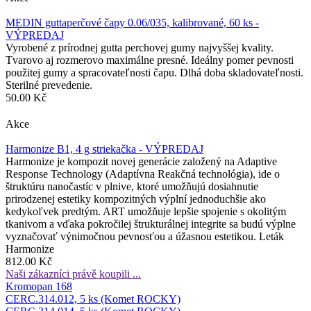
MEDIN guttaperčové čapy 0.06/035, kalibrované, 60 ks -
VÝPREDAJ
Vyrobené z prírodnej gutta perchovej gumy najvyššej kvality.
Tvarovo aj rozmerovo maximálne presné. Ideálny pomer pevnosti
použitej gumy a spracovateľnosti čapu. Dlhá doba skladovateľnosti.
Sterilné prevedenie.
50.00 Kč
Akce
Harmonize B1, 4 g striekačka - VÝPREDAJ
Harmonize je kompozit novej generácie založený na Adaptive
Response Technology (Adaptívna Reakčná technológia), ide o
štruktúru nanočastíc v plnive, ktoré umožňujú dosiahnutie
prirodzenej estetiky kompozitných výplní jednoduchšie ako
kedykoľvek predtým. ART umožňuje lepšie spojenie s okolitým
tkanivom a vďaka pokročilej štrukturálnej integrite sa budú výplne
vyznačovať výnimočnou pevnosťou a úžasnou estetikou. Leták
Harmonize
812.00 Kč
Naši zákazníci právě koupili ...
Kromopan 168
CERC.314.012, 5 ks (Komet ROCKY)