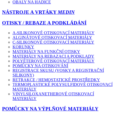
OBALY NA HADICE
NÁSTROJE A VRTÁKY
MEDIN
OTISKY / REBAZE A PODKLÁDÁNÍ
A-SILIKONOVÉ OTISKOVACÍ MATERIÁLY
ALGINÁTOVÉ OTISKOVACÍ MATERIÁLY
C-SILIKONOVÉ OTISKOVACÍ MATERIÁLY
KORUNKY
MATERIÁLY NA FUNKČNÍ OTISKY
MATERIÁLY NA REBAZACI A PODKLADY
POLYÉTEROVÉ OTISKOVACÍ MATERIÁLY
POMŮCKY NA OTISKOVÁNÍ
REGISTRACE SKUSU (VOSKY A REGISTRAČNÍ
SILIKONY)
RETRAKCE / HEMOSTATICKÉ PROSTŘEDKY
TERMOPLASTICKÉ POLYSULFIDOVÉ OTISKOVACÍ
MATERIÁLY
VINYLSILOXANETHEROVÉ OTISKOVACÍ
MATERIÁLY
POMŮCKY NA VÝPLŇOVÉ MATERIÁLY