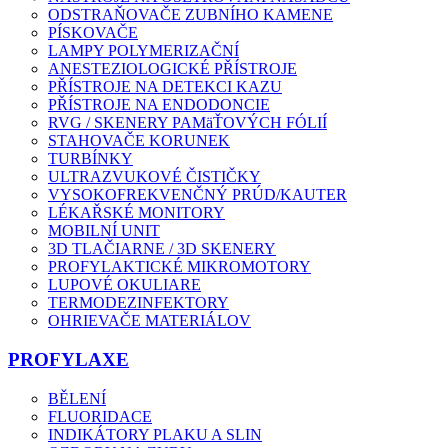
ODSTRAŇOVAČE ZUBNÍHO KAMENE
PÍSKOVAČE
LAMPY POLYMERIZAČNÍ
ANESTEZIOLOGICKÉ PŘÍSTROJE
PŘÍSTROJE NA DETEKCI KAZU
PŘÍSTROJE NA ENDODONCIE
RVG / SKENERY PAMäŤOVÝCH FÓLIÍ
STAHOVAČE KORUNEK
TURBÍNKY
ULTRAZVUKOVÉ ČISTIČKY
VYSOKOFREKVENČNÝ PRÚD/KAUTER
LÉKAŘSKÉ MONITORY
MOBILNÍ UNIT
3D TLAČIARNE / 3D SKENERY
PROFYLAKTICKÉ MIKROMOTORY
LUPOVÉ OKULIARE
TERMODEZINFEKTORY
OHRIEVAČE MATERIÁLOV
PROFYLAXE
BĚLENÍ
FLUORIDACE
INDIKÁTORY PLAKU A SLIN