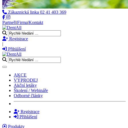
Zákaznická linka
02 41 403 369
Partneři
|
Firma
|
Kontakt
Registrace
|
Přihlášení
Toggle navigation
AKCE
VÝPRODEJ
Akční letáky
Školení / Webináře
Odborné články
Registrace
Přihlášení
Produkty