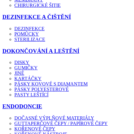
CHIRURGICKÉ ŠITIE
DEZINFEKCE A ČIŠTĚNÍ
DEZINFEKCE
POMŮCKY
STERILIZACE
DOKONČOVÁNÍ A LEŠTĚNÍ
DISKY
GUMIČKY
JINÉ
KARTÁČKY
PÁSKY KOVOVÉ S DIAMANTEM
PÁSKY POLYESTEROVÉ
PASTY LEŠTÍCÍ
ENDODONCIE
DOČASNÉ VÝPLŇOVÉ MATERIÁLY
GUTTAPERČOVÉ ČEPY / PAPÍROVÉ ČEPY
KOŘENOVÉ ČEPY