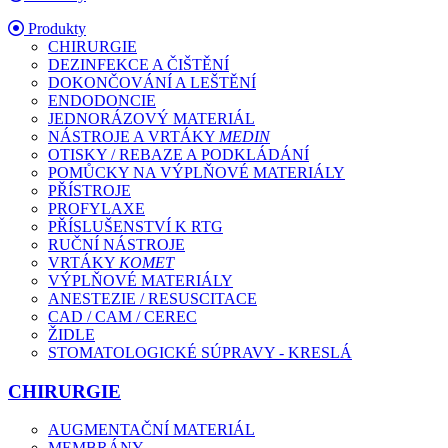
Produkty
CHIRURGIE
DEZINFEKCE A ČIŠTĚNÍ
DOKONČOVÁNÍ A LEŠTĚNÍ
ENDODONCIE
JEDNORÁZOVÝ MATERIÁL
NÁSTROJE A VRTÁKY
MEDIN
OTISKY / REBAZE A PODKLÁDÁNÍ
POMŮCKY NA VÝPLŇOVÉ MATERIÁLY
PŘÍSTROJE
PROFYLAXE
PŘÍSLUŠENSTVÍ K RTG
RUČNÍ NÁSTROJE
VRTÁKY
KOMET
VÝPLŇOVÉ MATERIÁLY
ANESTEZIE / RESUSCITACE
CAD / CAM / CEREC
ŽIDLE
STOMATOLOGICKÉ SÚPRAVY - KRESLÁ
CHIRURGIE
AUGMENTAČNÍ MATERIÁL
MEMBRÁNY