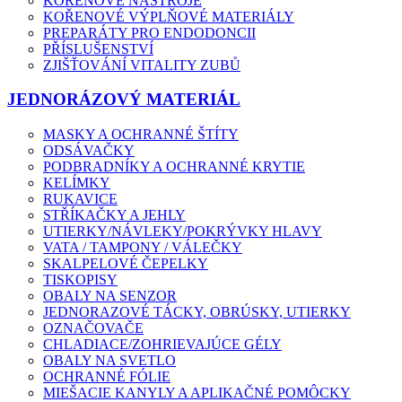
KOŘENOVÉ NÁSTROJE
KOŘENOVÉ VÝPLŇOVÉ MATERIÁLY
PREPARÁTY PRO ENDODONCII
PŘÍSLUŠENSTVÍ
ZJIŠŤOVÁNÍ VITALITY ZUBŮ
JEDNORÁZOVÝ MATERIÁL
MASKY A OCHRANNÉ ŠTÍTY
ODSÁVAČKY
PODBRADNÍKY A OCHRANNÉ KRYTIE
KELÍMKY
RUKAVICE
STŘÍKAČKY A JEHLY
UTIERKY/NÁVLEKY/POKRÝVKY HLAVY
VATA / TAMPONY / VÁLEČKY
SKALPELOVÉ ČEPELKY
TISKOPISY
OBALY NA SENZOR
JEDNORAZOVÉ TÁCKY, OBRÚSKY, UTIERKY
OZNAČOVAČE
CHLADIACE/ZOHRIEVAJÚCE GÉLY
OBALY NA SVETLO
OCHRANNÉ FÓLIE
MIEŠACIE KANYLY A APLIKAČNÉ POMÔCKY