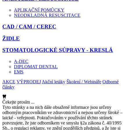
APLIKAČNÍ POMŮCKY
NEODKLADNÁ RESUSCITACE
CAD / CAM / CEREC
ŽIDLE
STOMATOLOGICKÉ SÚPRAVY - KRESLÁ
A-DEC
DIPLOMAT DENTAL
EMS
AKCE
VÝPRODEJ
Akční letáky
Školení / Webináře
Odborné
články
Čekejte prosím ...
Tyto stránky a na nich dále obsažené informace jsou určeny
odborným pracovníkům ve zdravotnictví a nejsou určeny široké –
laické - veřejnosti. Pokračováním v používání těchto stránek
potvrzujete, že jste odborníkem ve smyslu §2a zákona č. 40/1995
Sb., o regulaci reklamy, ve znění pozdějších předpisů, a že jste si