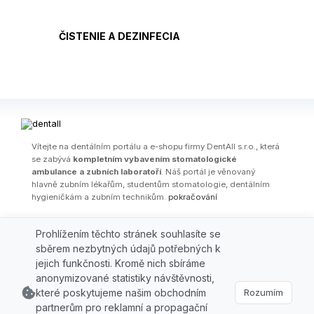
ČISTENIE A DEZINFECIA
Ví­tejte na dentálním portálu a e-shopu firmy DentAll s.r.o., která
se zabývá
kompletním vybavením stomatologické
ambulance a zubních laboratoří
. Náš portál je věnovaný
hlavně zubním lékařům, studentům stomatologie, dentálním
hygieničkám a zubním technikům.
pokračování
OBCHODNÍ PODMÍNKY
|
PARTNEŘI
|
FIRMA
|
KONTAKT
|
AKČNÍ
Prohlížením těchto stránek souhlasíte se
LETÁKY
|
ŠKOLENÍ / WEBINÁŘE
|
ODBORNÉ ČLÁNKY
|
AKCE
|
VÝPRODEJ
sběrem nezbytných údajů potřebných k
jejich funkčnosti. Kromě nich sbíráme
© 2026 DENTALL, spol. s r.o., Grafická 827/16, 15000 Praha 5,
anonymizované statistiky návštěvnosti,
e-mail:
obchod@dentall.cz
které poskytujeme našim obchodním
Rozumím
Tel.: +420 2 41 403 369, Fax: +420 2 41 403 369 | powered by
partnerům pro reklamní a propagační
www.greenleaf.sk