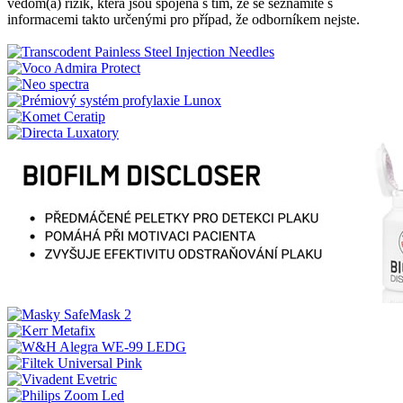
vědom(a) rizik, která jsou spojena s tím, že se seznámíte s
informacemi takto určenými pro případ, že odborníkem nejste.