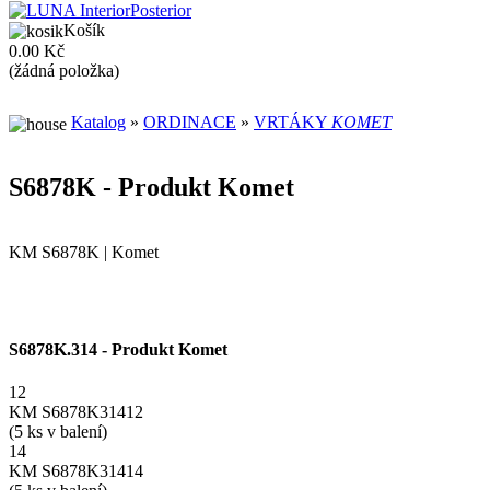
Košík
0.00 Kč
(žádná položka)
Katalog
»
ORDINACE
»
VRTÁKY
KOMET
S6878K - Produkt Komet
KM S6878K | Komet
S6878K.314 - Produkt Komet
12
KM S6878K31412
(5 ks v balení)
14
KM S6878K31414