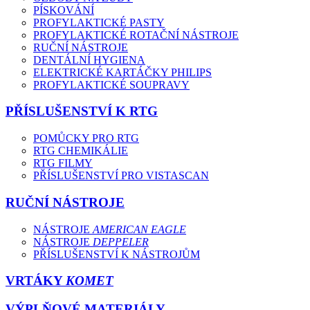
PÍSKOVÁNÍ
PROFYLAKTICKÉ PASTY
PROFYLAKTICKÉ ROTAČNÍ NÁSTROJE
RUČNÍ NÁSTROJE
DENTÁLNÍ HYGIENA
ELEKTRICKÉ KARTÁČKY PHILIPS
PROFYLAKTICKÉ SOUPRAVY
PŘÍSLUŠENSTVÍ K RTG
POMŮCKY PRO RTG
RTG CHEMIKÁLIE
RTG FILMY
PŘÍSLUŠENSTVÍ PRO VISTASCAN
RUČNÍ NÁSTROJE
NÁSTROJE
AMERICAN EAGLE
NÁSTROJE
DEPPELER
PŘÍSLUŠENSTVÍ K NÁSTROJŮM
VRTÁKY
KOMET
VÝPLŇOVÉ MATERIÁLY