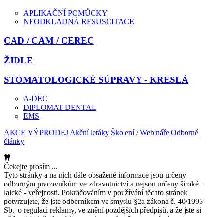
APLIKAČNÍ POMŮCKY
NEODKLADNÁ RESUSCITACE
CAD / CAM / CEREC
ŽIDLE
STOMATOLOGICKÉ SÚPRAVY - KRESLÁ
A-DEC
DIPLOMAT DENTAL
EMS
AKCE
VÝPRODEJ
Akční letáky
Školení / Webináře
Odborné
články
Čekejte prosím ...
Tyto stránky a na nich dále obsažené informace jsou určeny
odborným pracovníkům ve zdravotnictví a nejsou určeny široké –
laické - veřejnosti. Pokračováním v používání těchto stránek
potvrzujete, že jste odborníkem ve smyslu §2a zákona č. 40/1995
Sb., o regulaci reklamy, ve znění pozdějších předpisů, a že jste si