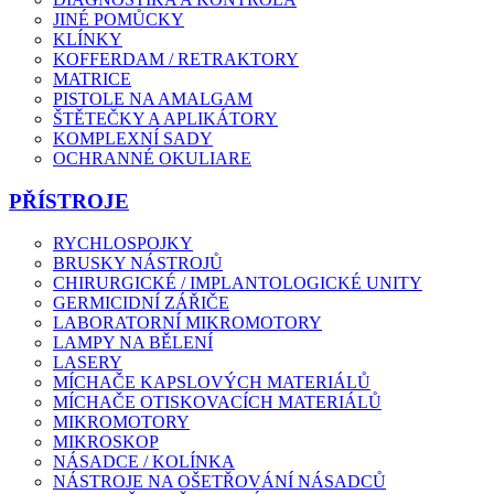
JINÉ POMŮCKY
KLÍNKY
KOFFERDAM / RETRAKTORY
MATRICE
PISTOLE NA AMALGAM
ŠTĚTEČKY A APLIKÁTORY
KOMPLEXNÍ SADY
OCHRANNÉ OKULIARE
PŘÍSTROJE
RYCHLOSPOJKY
BRUSKY NÁSTROJŮ
CHIRURGICKÉ / IMPLANTOLOGICKÉ UNITY
GERMICIDNÍ ZÁŘIČE
LABORATORNÍ MIKROMOTORY
LAMPY NA BĚLENÍ
LASERY
MÍCHAČE KAPSLOVÝCH MATERIÁLŮ
MÍCHAČE OTISKOVACÍCH MATERIÁLŮ
MIKROMOTORY
MIKROSKOP
NÁSADCE / KOLÍNKA
NÁSTROJE NA OŠETŘOVÁNÍ NÁSADCŮ