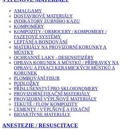
AMALGAMY
DOSTAVBOVÉ MATERIÁLY
INDIKÁTORY ZUBNÍHO KAZU
KOMPOMÉRY
KOMPOZITY / ORMOCERY / KOMPOMERY /
FAZETOVÉ SYSTÉMY
LEPTÁNÍ A BONDOVÁNÍ
MATERIÁLY NA PROVIZORNÍ KORUNKY A
MŮSTKY
OCHRANNÉ LAKY - DESENSITIZÉRY
OPRAVA KORUNEK A MŮSTKŮ / PŘÍPRAVKY NA
OPRAVU A FIXACI KERAMICKÝCH MŮSTKŮ A
KORUNEK
PLOMBOVÁNÍ FISUR
PODLOŽKY
PŘÍSLUŠENSTVÍ PRO SKLOIONOMERY
PROVIZORNÍ FIXAČNÍ MATERIÁLY
PROVIZORNÍ VÝPLŇOVÉ MATERIÁLY
TEKUTÉ / FLOW KOMPOZITY
CEMENTY / VÝPLŇOVÉ A FIXAČNÍ
BIOAKTÍVNE MATERIÁLY
ANESTEZIE / RESUSCITACE