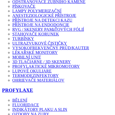
ODSTRAŇOVAČE ZUBNÍHO KAMENE
PÍSKOVAČE
LAMPY POLYMERIZAČNÍ
ANESTEZIOLOGICKÉ PŘÍSTROJE
PŘÍSTROJE NA DETEKCI KAZU
PŘÍSTROJE NA ENDODONCIE
RVG / SKENERY PAMäŤOVÝCH FÓLIÍ
STAHOVAČE KORUNEK
TURBÍNKY
ULTRAZVUKOVÉ ČISTIČKY
VYSOKOFREKVENČNÝ PRÚD/KAUTER
LÉKAŘSKÉ MONITORY
MOBILNÍ UNIT
3D TLAČIARNE / 3D SKENERY
PROFYLAKTICKÉ MIKROMOTORY
LUPOVÉ OKULIARE
TERMODEZINFEKTORY
OHRIEVAČE MATERIÁLOV
PROFYLAXE
BĚLENÍ
FLUORIDACE
INDIKÁTORY PLAKU A SLIN
OZDOBY NA ZUBY