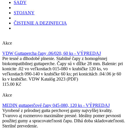
SADY
STOJANY
ČISTENIE A DEZINFECIA
Akce
VDW Guttapercha čapy .06/020, 60 ks - VÝPREDAJ
Pre tesné a dlhodobé plnenie. Stabilné čapy z homogénnej
biokompatibilnej guttaperche. Čapy sú v dĺžke 28 mm. Balenie: pri
konicite .02 vo veľkostiach 015-080 v krabičke 120 ks, vo
veľkostiach 090-140 v krabičke 60 ks; pri konicitách .04/.06 je 60
ks v krabičke. VDW Katalóg 2023 (PDF)
115.00 Kč
Akce
MEDIN guttaperčové čapy 045-080, 120 ks - VÝPREDAJ
Vyrobené z prírodnej gutta perchovej gumy najvyššej kvality.
Tvarovo aj rozmerovo maximálne presné. Ideálny pomer pevnosti
použitej gumy a spracovateľnosti čapu. Dlhá doba skladovateľnosti.
Sterilné prevedenie.