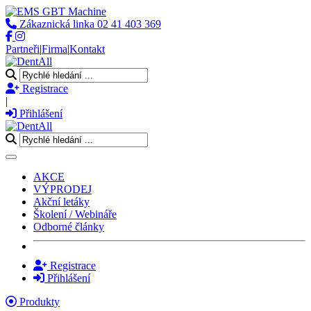
Zákaznická linka
02 41 403 369
Partneři
|
Firma
|
Kontakt
Registrace
|
Přihlášení
Toggle navigation
AKCE
VÝPRODEJ
Akční letáky
Školení / Webináře
Odborné články
Registrace
Přihlášení
Produkty