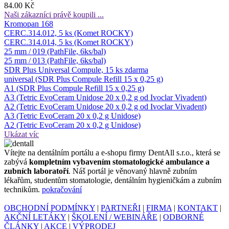
84.00 Kč
Naši zákazníci právě koupili ...
Kromopan 168
CERC.314.012, 5 ks (Komet ROCKY)
CERC.314.014, 5 ks (Komet ROCKY)
25 mm / 019 (PathFile, 6ks/bal)
25 mm / 013 (PathFile, 6ks/bal)
SDR Plus Universal Compule, 15 ks zdarma
universal (SDR Plus Compule Refill 15 x 0,25 g)
A1 (SDR Plus Compule Refill 15 x 0,25 g)
A3 (Tetric EvoCeram Unidose 20 x 0,2 g od Ivoclar Vivadent)
A2 (Tetric EvoCeram Unidose 20 x 0,2 g od Ivoclar Vivadent)
A3 (Tetric EvoCeram 20 x 0,2 g Unidose)
A2 (Tetric EvoCeram 20 x 0,2 g Unidose)
Ukázat víc
Ví­tejte na dentálním portálu a e-shopu firmy DentAll s.r.o., která se
zabývá
kompletním vybavením stomatologické ambulance a
zubních laboratoří
. Náš portál je věnovaný hlavně zubním
lékařům, studentům stomatologie, dentálním hygieničkám a zubním
technikům.
pokračování
OBCHODNÍ PODMÍNKY
|
PARTNEŘI
|
FIRMA
|
KONTAKT
|
AKČNÍ LETÁKY
|
ŠKOLENÍ / WEBINÁŘE
|
ODBORNÉ
ČLÁNKY
|
AKCE
|
VÝPRODEJ