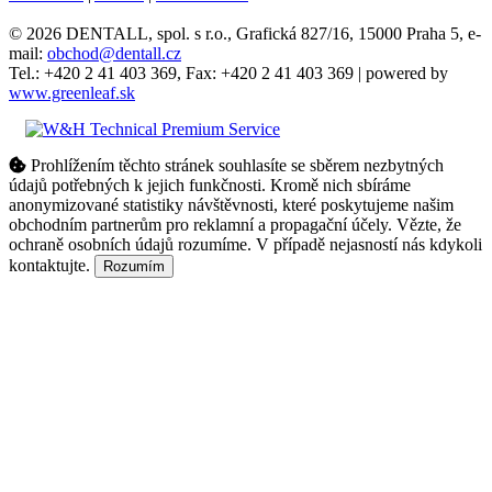
© 2026 DENTALL, spol. s r.o., Grafická 827/16, 15000 Praha 5, e-
mail:
obchod@dentall.cz
Tel.: +420 2 41 403 369, Fax: +420 2 41 403 369 | powered by
www.greenleaf.sk
Prohlížením těchto stránek souhlasíte se sběrem nezbytných
údajů potřebných k jejich funkčnosti. Kromě nich sbíráme
anonymizované statistiky návštěvnosti, které poskytujeme našim
obchodním partnerům pro reklamní a propagační účely. Vězte, že
ochraně osobních údajů rozumíme. V případě nejasností nás kdykoli
kontaktujte.
Rozumím