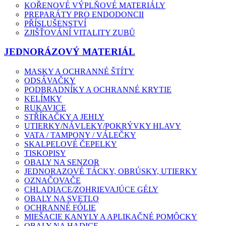
KOŘENOVÉ VÝPLŇOVÉ MATERIÁLY
PREPARÁTY PRO ENDODONCII
PŘÍSLUŠENSTVÍ
ZJIŠŤOVÁNÍ VITALITY ZUBŮ
JEDNORÁZOVÝ MATERIÁL
MASKY A OCHRANNÉ ŠTÍTY
ODSÁVAČKY
PODBRADNÍKY A OCHRANNÉ KRYTIE
KELÍMKY
RUKAVICE
STŘÍKAČKY A JEHLY
UTIERKY/NÁVLEKY/POKRÝVKY HLAVY
VATA / TAMPONY / VÁLEČKY
SKALPELOVÉ ČEPELKY
TISKOPISY
OBALY NA SENZOR
JEDNORAZOVÉ TÁCKY, OBRÚSKY, UTIERKY
OZNAČOVAČE
CHLADIACE/ZOHRIEVAJÚCE GÉLY
OBALY NA SVETLO
OCHRANNÉ FÓLIE
MIEŠACIE KANYLY A APLIKAČNÉ POMÔCKY
OBALY NA HADICE