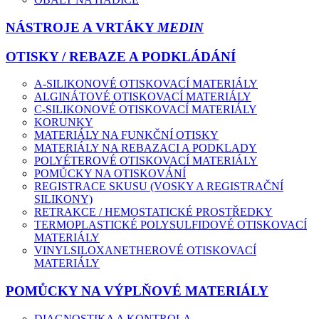
NÁSTROJE A VRTÁKY
MEDIN
OTISKY / REBAZE A PODKLÁDÁNÍ
A-SILIKONOVÉ OTISKOVACÍ MATERIÁLY
ALGINÁTOVÉ OTISKOVACÍ MATERIÁLY
C-SILIKONOVÉ OTISKOVACÍ MATERIÁLY
KORUNKY
MATERIÁLY NA FUNKČNÍ OTISKY
MATERIÁLY NA REBAZACI A PODKLADY
POLYÉTEROVÉ OTISKOVACÍ MATERIÁLY
POMŮCKY NA OTISKOVÁNÍ
REGISTRACE SKUSU (VOSKY A REGISTRAČNÍ
SILIKONY)
RETRAKCE / HEMOSTATICKÉ PROSTŘEDKY
TERMOPLASTICKÉ POLYSULFIDOVÉ OTISKOVACÍ
MATERIÁLY
VINYLSILOXANETHEROVÉ OTISKOVACÍ
MATERIÁLY
POMŮCKY NA VÝPLŇOVÉ MATERIÁLY
DIAGNOSTIKA A KONTROLA