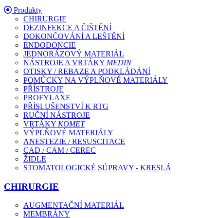
Produkty
CHIRURGIE
DEZINFEKCE A ČIŠTĚNÍ
DOKONČOVÁNÍ A LEŠTĚNÍ
ENDODONCIE
JEDNORÁZOVÝ MATERIÁL
NÁSTROJE A VRTÁKY
MEDIN
OTISKY / REBAZE A PODKLÁDÁNÍ
POMŮCKY NA VÝPLŇOVÉ MATERIÁLY
PŘÍSTROJE
PROFYLAXE
PŘÍSLUŠENSTVÍ K RTG
RUČNÍ NÁSTROJE
VRTÁKY
KOMET
VÝPLŇOVÉ MATERIÁLY
ANESTEZIE / RESUSCITACE
CAD / CAM / CEREC
ŽIDLE
STOMATOLOGICKÉ SÚPRAVY - KRESLÁ
CHIRURGIE
AUGMENTAČNÍ MATERIÁL
MEMBRÁNY