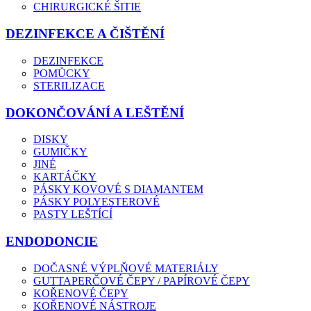
CHIRURGICKÉ ŠITIE
DEZINFEKCE A ČIŠTĚNÍ
DEZINFEKCE
POMŮCKY
STERILIZACE
DOKONČOVÁNÍ A LEŠTĚNÍ
DISKY
GUMIČKY
JINÉ
KARTÁČKY
PÁSKY KOVOVÉ S DIAMANTEM
PÁSKY POLYESTEROVÉ
PASTY LEŠTÍCÍ
ENDODONCIE
DOČASNÉ VÝPLŇOVÉ MATERIÁLY
GUTTAPERČOVÉ ČEPY / PAPÍROVÉ ČEPY
KOŘENOVÉ ČEPY
KOŘENOVÉ NÁSTROJE