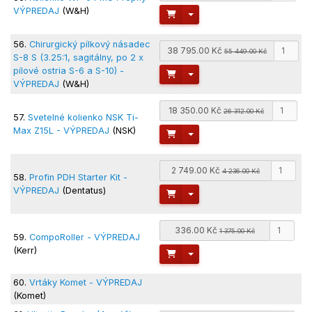
VÝPREDAJ
(W&H)
Toggle Dropdown
56.
Chirurgický pílkový násadec
38 795.00 Kč
55 449.00 Kč
S-8 S (3.25:1, sagitálny, po 2 x
pílové ostria S-6 a S-10) -
Toggle Dropdown
VÝPREDAJ
(W&H)
18 350.00 Kč
26 312.00 Kč
57.
Svetelné kolienko NSK Ti-
Max Z15L - VÝPREDAJ
(NSK)
Toggle Dropdown
2 749.00 Kč
4 236.00 Kč
58.
Profin PDH Starter Kit -
VÝPREDAJ
(Dentatus)
Toggle Dropdown
336.00 Kč
1 375.00 Kč
59.
CompoRoller - VÝPREDAJ
(Kerr)
Toggle Dropdown
60.
Vrtáky Komet - VÝPREDAJ
(Komet)