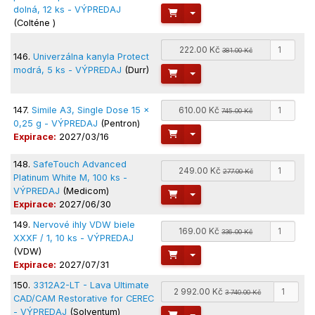
dolná, 12 ks - VÝPREDAJ
Toggle Dropdown
(Colténe )
222.00 Kč
381.00 Kč
146.
Univerzálna kanyla Protect
modrá, 5 ks - VÝPREDAJ
(Durr)
Toggle Dropdown
147.
Simile A3, Single Dose 15 x
610.00 Kč
745.00 Kč
0,25 g - VÝPREDAJ
(Pentron)
Toggle Dropdown
Expirace:
2027/03/16
148.
SafeTouch Advanced
249.00 Kč
277.00 Kč
Platinum White M, 100 ks -
VÝPREDAJ
(Medicom)
Toggle Dropdown
Expirace:
2027/06/30
149.
Nervové ihly VDW biele
169.00 Kč
336.00 Kč
XXXF / 1, 10 ks - VÝPREDAJ
(VDW)
Toggle Dropdown
Expirace:
2027/07/31
150.
3312A2-LT - Lava Ultimate
2 992.00 Kč
3 740.00 Kč
CAD/CAM Restorative for CEREC
- VÝPREDAJ
(Solventum)
Toggle Dropdown