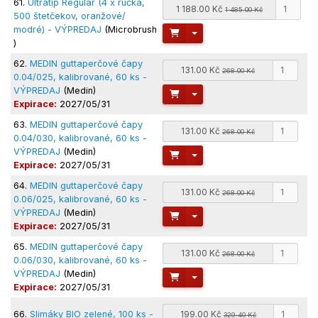
61.
Ultratip Regular (4 x rúčka,
1 188.00 Kč
1 485.00 Kč
500 štetčekov, oranžové/
modré) - VÝPREDAJ
(Microbrush
Toggle Dropdown
)
62.
MEDIN guttaperčové čapy
131.00 Kč
268.00 Kč
0.04/025, kalibrované, 60 ks -
VÝPREDAJ
(Medin)
Toggle Dropdown
Expirace:
2027/05/31
63.
MEDIN guttaperčové čapy
131.00 Kč
268.00 Kč
0.04/030, kalibrované, 60 ks -
VÝPREDAJ
(Medin)
Toggle Dropdown
Expirace:
2027/05/31
64.
MEDIN guttaperčové čapy
131.00 Kč
268.00 Kč
0.06/025, kalibrované, 60 ks -
VÝPREDAJ
(Medin)
Toggle Dropdown
Expirace:
2027/05/31
65.
MEDIN guttaperčové čapy
131.00 Kč
268.00 Kč
0.06/030, kalibrované, 60 ks -
VÝPREDAJ
(Medin)
Toggle Dropdown
Expirace:
2027/05/31
66.
Slimáky BIO zelené, 100 ks -
199.00 Kč
329.40 Kč