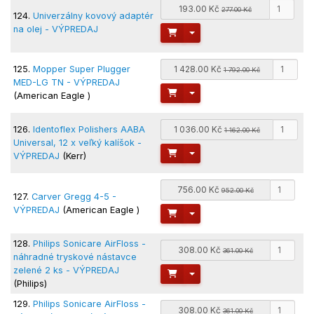
193.00 Kč
277.00 Kč
124.
Univerzálny kovový adaptér
na olej - VÝPREDAJ
Toggle Dropdown
125.
Mopper Super Plugger
1 428.00 Kč
1 792.00 Kč
MED-LG TN - VÝPREDAJ
Toggle Dropdown
(American Eagle )
126.
Identoflex Polishers AABA
1 036.00 Kč
1 162.00 Kč
Universal, 12 x veľký kalíšok -
Toggle Dropdown
VÝPREDAJ
(Kerr)
756.00 Kč
952.00 Kč
127.
Carver Gregg 4-5 -
VÝPREDAJ
(American Eagle )
Toggle Dropdown
128.
Philips Sonicare AirFloss -
308.00 Kč
361.00 Kč
náhradné tryskové nástavce
zelené 2 ks - VÝPREDAJ
Toggle Dropdown
(Philips)
129.
Philips Sonicare AirFloss -
308.00 Kč
361.00 Kč