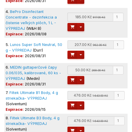
Expirace:
2026/08/31
4.
BePro Disinfectant
185.00 Kč
Concentrate - dezinfekcia a
817.00 Kč
čistenie veľkých plôch, 1 L -
Toggle Dropdown
VÝPREDAJ
(W&H B)
Expirace:
2026/08/08
5.
Lunos Super Soft Neutral, 50
207.00 Kč
962.00 Kč
g - VÝPREDAJ
(Durr)
Toggle Dropdown
Expirace:
2026/08/31
6.
MEDIN guttaperčové čapy
50.00 Kč
268.00 Kč
0.06/035, kalibrované, 60 ks -
VÝPREDAJ
(Medin)
Toggle Dropdown
Expirace:
2026/08/31
7.
Filtek Ultimate B1 Body, 4 g
476.00 Kč
1 643.00 Kč
striekačka- VÝPREDAJ
(Solventum)
Toggle Dropdown
Expirace:
2026/09/15
8.
Filtek Ultimate B3 Body, 4 g
476.00 Kč
1 643.00 Kč
striekačka- VÝPREDAJ
(Solventum)
Toggle Dropdown