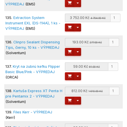
Toggle Dropdown
VÝPREDAJ
(EMS)
135.
Extraction System
3 752.00 Kč
4 704.00 Kč
Instrument EXL (DS-114A), 1 ks -
Toggle Dropdown
VÝPREDAJ
(EMS)
136.
Clinpro Sealant Dispensing
193.00 Kč
277.00 Kč
Tips, čierny, 10 ks - VÝPREDAJ
Toggle Dropdown
(Solventum)
137.
Kryt na zubnú kefku Flipper
59.00 Kč
81.00 Kč
Basic Blue/Pink - VÝPREDAJ
Toggle Dropdown
(ORCA)
138.
Kartuša Express XT Penta H
812.00 Kč
1 610.00 Kč
pre Pentamix 2 - VÝPREDAJ
Toggle Dropdown
(Solventum)
139.
Files Kerr - VÝPREDAJ
(Kerr)