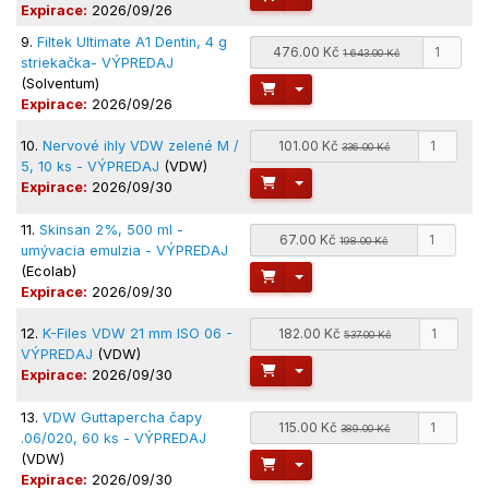
Expirace:
2026/09/26
9.
Filtek Ultimate A1 Dentin, 4 g
476.00 Kč
1 643.00 Kč
striekačka- VÝPREDAJ
(Solventum)
Toggle Dropdown
Expirace:
2026/09/26
10.
Nervové ihly VDW zelené M /
101.00 Kč
336.00 Kč
5, 10 ks - VÝPREDAJ
(VDW)
Toggle Dropdown
Expirace:
2026/09/30
11.
Skinsan 2%, 500 ml -
67.00 Kč
198.00 Kč
umývacia emulzia - VÝPREDAJ
(Ecolab)
Toggle Dropdown
Expirace:
2026/09/30
12.
K-Files VDW 21 mm ISO 06 -
182.00 Kč
537.00 Kč
VÝPREDAJ
(VDW)
Toggle Dropdown
Expirace:
2026/09/30
13.
VDW Guttapercha čapy
115.00 Kč
389.00 Kč
.06/020, 60 ks - VÝPREDAJ
(VDW)
Toggle Dropdown
Expirace:
2026/09/30