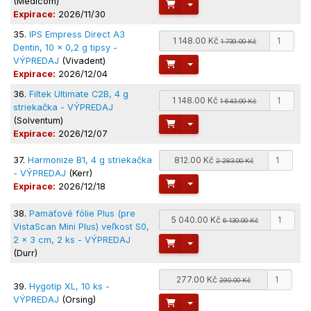
(Medicom)
Toggle Dropdown
Expirace:
2026/11/30
35.
IPS Empress Direct A3
1 148.00 Kč
1 739.00 Kč
Dentin, 10 x 0,2 g tipsy -
VÝPREDAJ
(Vivadent)
Toggle Dropdown
Expirace:
2026/12/04
36.
Filtek Ultimate C2B, 4 g
1 148.00 Kč
1 643.00 Kč
striekačka - VÝPREDAJ
(Solventum)
Toggle Dropdown
Expirace:
2026/12/07
37.
Harmonize B1, 4 g striekačka
812.00 Kč
2 283.00 Kč
- VÝPREDAJ
(Kerr)
Toggle Dropdown
Expirace:
2026/12/18
38.
Pamäťové fólie Plus (pre
5 040.00 Kč
6 130.00 Kč
VistaScan Mini Plus) veľkost S0,
2 x 3 cm, 2 ks - VÝPREDAJ
Toggle Dropdown
(Durr)
277.00 Kč
290.00 Kč
39.
Hygotip XL, 10 ks -
VÝPREDAJ
(Orsing)
Toggle Dropdown