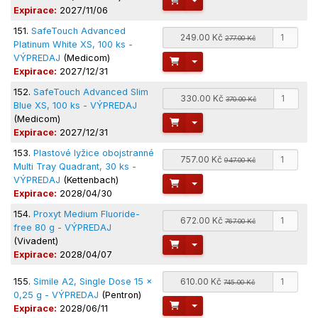
Expirace:
2027/11/06
151.
SafeTouch Advanced
249.00 Kč
277.00 Kč
Platinum White XS, 100 ks -
VÝPREDAJ
(Medicom)
Toggle Dropdown
Expirace:
2027/12/31
152.
SafeTouch Advanced Slim
330.00 Kč
370.00 Kč
Blue XS, 100 ks - VÝPREDAJ
(Medicom)
Toggle Dropdown
Expirace:
2027/12/31
153.
Plastové lyžice obojstranné
757.00 Kč
947.00 Kč
Multi Tray Quadrant, 30 ks -
VÝPREDAJ
(Kettenbach)
Toggle Dropdown
Expirace:
2028/04/30
154.
Proxyt Medium Fluoride-
672.00 Kč
767.00 Kč
free 80 g - VÝPREDAJ
(Vivadent)
Toggle Dropdown
Expirace:
2028/04/07
155.
Simile A2, Single Dose 15 x
610.00 Kč
745.00 Kč
0,25 g - VÝPREDAJ
(Pentron)
Toggle Dropdown
Expirace:
2028/06/11