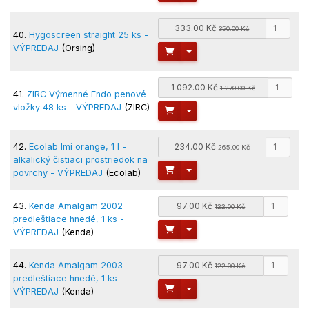
333.00 Kč
350.00 Kč
40.
Hygoscreen straight 25 ks -
VÝPREDAJ
(Orsing)
Toggle Dropdown
1 092.00 Kč
1 270.00 Kč
41.
ZIRC Výmenné Endo penové
vložky 48 ks - VÝPREDAJ
(ZIRC)
Toggle Dropdown
42.
Ecolab Imi orange, 1 l -
234.00 Kč
265.00 Kč
alkalický čistiaci prostriedok na
Toggle Dropdown
povrchy - VÝPREDAJ
(Ecolab)
43.
Kenda Amalgam 2002
97.00 Kč
122.00 Kč
predleštiace hnedé, 1 ks -
Toggle Dropdown
VÝPREDAJ
(Kenda)
44.
Kenda Amalgam 2003
97.00 Kč
122.00 Kč
predleštiace hnedé, 1 ks -
Toggle Dropdown
VÝPREDAJ
(Kenda)