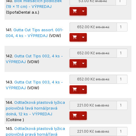
140.
Blok miešacích podložiek
53.00 Kč
81.00 Kč
(19 x 11 cm) - VÝPREDAJ
Toggle Dropdown
(SpofaDental a.s.)
652.00 Kč
815.00 Kč
141.
Gutta Cut Tips assort. 001-
004, 4 ks - VÝPREDAJ
(VDW)
Toggle Dropdown
652.00 Kč
815.00 Kč
142.
Gutta Cut Tips 002, 4 ks -
VÝPREDAJ
(VDW)
Toggle Dropdown
652.00 Kč
815.00 Kč
143.
Gutta Cut Tips 003, 4 ks -
VÝPREDAJ
(VDW)
Toggle Dropdown
144.
Odtlačková plastová lyžica
221.00 Kč
546.00 Kč
polovičná ľavá horná/pravá
dolná, 12 ks - VÝPREDAJ
Toggle Dropdown
(Colténe )
145.
Odtlačková plastová lyžica
221.00 Kč
546.00 Kč
polovičná pravá horná/ľavá