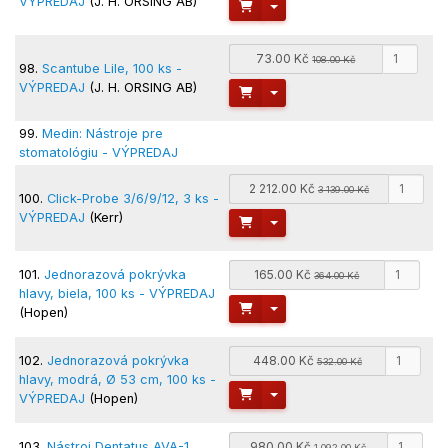
VÝPREDAJ
(J. H. ORSING AB)
Toggle Dropdown
73.00 Kč
108.00 Kč
98.
Scantube Lile, 100 ks -
VÝPREDAJ
(J. H. ORSING AB)
Toggle Dropdown
99.
Medin: Nástroje pre
stomatológiu - VÝPREDAJ
2 212.00 Kč
3 139.00 Kč
100.
Click-Probe 3/6/9/12, 3 ks -
VÝPREDAJ
(Kerr)
Toggle Dropdown
101.
Jednorazová pokrývka
165.00 Kč
364.00 Kč
hlavy, biela, 100 ks - VÝPREDAJ
Toggle Dropdown
(Hopen)
102.
Jednorazová pokrývka
448.00 Kč
532.00 Kč
hlavy, modrá, Ø 53 cm, 100 ks -
Toggle Dropdown
VÝPREDAJ
(Hopen)
103.
Nástroj Dentatus AVA-1,
980.00 Kč
1 092.00 Kč