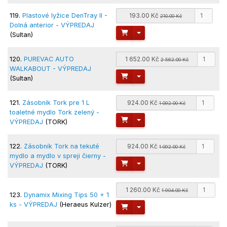
119.
Plastové lyžice DenTray II -
193.00 Kč
210.00 Kč
Dolná anterior - VÝPREDAJ
Toggle Dropdown
(Sultan)
120.
PUREVAC AUTO
1 652.00 Kč
2 562.00 Kč
WALKABOUT - VÝPREDAJ
Toggle Dropdown
(Sultan)
121.
Zásobník Tork pre 1 L
924.00 Kč
1 092.00 Kč
toaletné mydlo Tork zelený -
Toggle Dropdown
VÝPREDAJ
(TORK)
122.
Zásobník Tork na tekuté
924.00 Kč
1 092.00 Kč
mydlo a mydlo v spreji čierny -
Toggle Dropdown
VÝPREDAJ
(TORK)
1 260.00 Kč
1 904.00 Kč
123.
Dynamix Mixing Tips 50 + 1
ks - VÝPREDAJ
(Heraeus Kulzer)
Toggle Dropdown