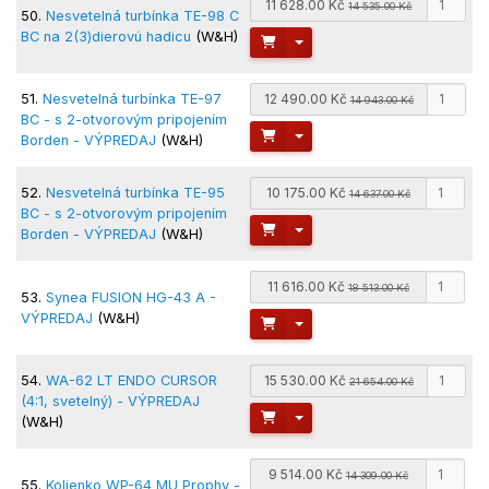
11 628.00 Kč
14 535.00 Kč
50.
Nesvetelná turbínka TE-98 C
BC na 2(3)dierovú hadicu
(W&H)
Toggle Dropdown
51.
Nesvetelná turbínka TE-97
12 490.00 Kč
14 943.00 Kč
BC - s 2-otvorovým pripojením
Toggle Dropdown
Borden - VÝPREDAJ
(W&H)
52.
Nesvetelná turbínka TE-95
10 175.00 Kč
14 637.00 Kč
BC - s 2-otvorovým pripojením
Toggle Dropdown
Borden - VÝPREDAJ
(W&H)
11 616.00 Kč
18 513.00 Kč
53.
Synea FUSION HG-43 A -
VÝPREDAJ
(W&H)
Toggle Dropdown
54.
WA-62 LT ENDO CURSOR
15 530.00 Kč
21 654.00 Kč
(4:1, svetelný) - VÝPREDAJ
Toggle Dropdown
(W&H)
9 514.00 Kč
14 309.00 Kč
55.
Kolienko WP-64 MU Prophy -