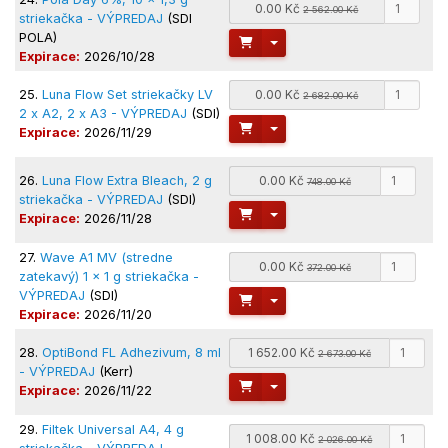
0.00 Kč
2 562.00 Kč
striekačka - VÝPREDAJ
(SDI
POLA)
Toggle Dropdown
Expirace:
2026/10/28
25.
Luna Flow Set striekačky LV
0.00 Kč
2 682.00 Kč
2 x A2, 2 x A3 - VÝPREDAJ
(SDI)
Toggle Dropdown
Expirace:
2026/11/29
26.
Luna Flow Extra Bleach, 2 g
0.00 Kč
748.00 Kč
striekačka - VÝPREDAJ
(SDI)
Toggle Dropdown
Expirace:
2026/11/28
27.
Wave A1 MV (stredne
0.00 Kč
372.00 Kč
zatekavý) 1 x 1 g striekačka -
VÝPREDAJ
(SDI)
Toggle Dropdown
Expirace:
2026/11/20
28.
OptiBond FL Adhezivum, 8 ml
1 652.00 Kč
2 673.00 Kč
- VÝPREDAJ
(Kerr)
Toggle Dropdown
Expirace:
2026/11/22
29.
Filtek Universal A4, 4 g
1 008.00 Kč
2 026.00 Kč