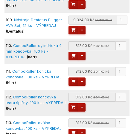
Toggle Dropdown
(Kerr)
109.
Nástroje Dentatus Plugger
9 324.00 Kč
10 780.00 Kč
AVA Set, 12 ks - VÝPREDAJ
Toggle Dropdown
(Dentatus)
110.
CompoRoller cylindrická 4
812.00 Kč
2 041.00 Kč
mm koncovka, 100 ks -
Toggle Dropdown
VÝPREDAJ
(Kerr)
111.
CompoRoller kónická
812.00 Kč
2 041.00 Kč
koncovka, 100 ks - VÝPREDAJ
Toggle Dropdown
(Kerr)
112.
CompoRoller koncovka
812.00 Kč
2 041.00 Kč
tvaru špičky, 100 ks - VÝPREDAJ
Toggle Dropdown
(Kerr)
113.
CompoRoller oválna
812.00 Kč
2 041.00 Kč
koncovka, 100 ks - VÝPREDAJ
Toggle Dropdown