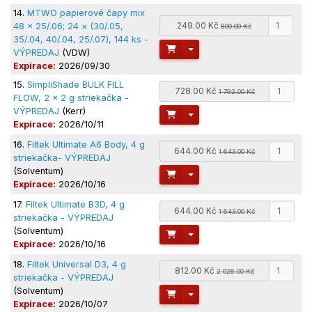
14.
MTWO papierové čapy mix
249.00 Kč
48 × 25/.06; 24 × (30/.05,
800.00 Kč
35/.04, 40/.04, 25/.07), 144 ks -
Toggle Dropdown
VÝPREDAJ
(VDW)
Expirace:
2026/09/30
15.
SimpliShade BULK FILL
728.00 Kč
1 792.00 Kč
FLOW, 2 x 2 g striekačka -
VÝPREDAJ
(Kerr)
Toggle Dropdown
Expirace:
2026/10/11
16.
Filtek Ultimate A6 Body, 4 g
644.00 Kč
1 643.00 Kč
striekačka- VÝPREDAJ
(Solventum)
Toggle Dropdown
Expirace:
2026/10/16
17.
Filtek Ultimate B3D, 4 g
644.00 Kč
1 643.00 Kč
striekačka - VÝPREDAJ
(Solventum)
Toggle Dropdown
Expirace:
2026/10/16
18.
Filtek Universal D3, 4 g
812.00 Kč
2 026.00 Kč
striekačka - VÝPREDAJ
(Solventum)
Toggle Dropdown
Expirace:
2026/10/07