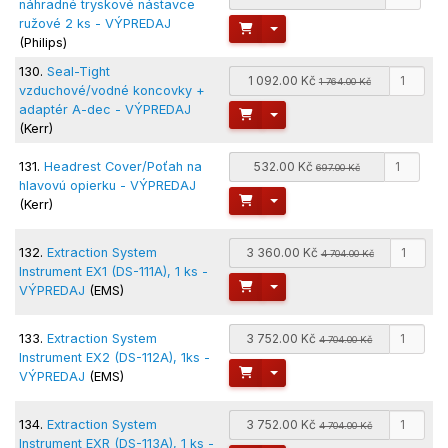
náhradné tryskové nástavce
ružové 2 ks - VÝPREDAJ
Toggle Dropdown
(Philips)
130.
Seal-Tight
1 092.00 Kč
1 764.00 Kč
vzduchové/vodné koncovky +
adaptér A-dec - VÝPREDAJ
Toggle Dropdown
(Kerr)
131.
Headrest Cover/Poťah na
532.00 Kč
697.00 Kč
hlavovú opierku - VÝPREDAJ
Toggle Dropdown
(Kerr)
132.
Extraction System
3 360.00 Kč
4 704.00 Kč
Instrument EX1 (DS-111A), 1 ks -
Toggle Dropdown
VÝPREDAJ
(EMS)
133.
Extraction System
3 752.00 Kč
4 704.00 Kč
Instrument EX2 (DS-112A), 1ks -
Toggle Dropdown
VÝPREDAJ
(EMS)
134.
Extraction System
3 752.00 Kč
4 704.00 Kč
Instrument EXR (DS-113A), 1 ks -