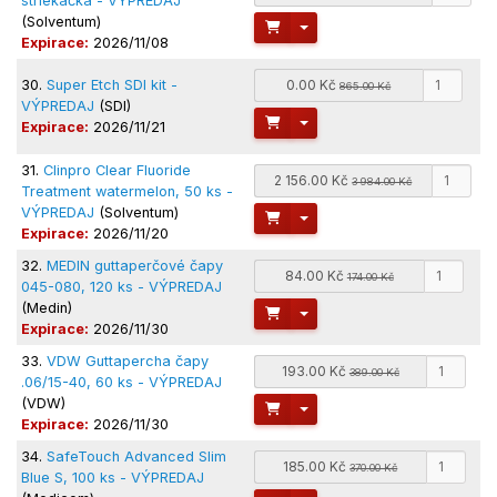
striekačka - VÝPREDAJ
(Solventum)
Toggle Dropdown
Expirace:
2026/11/08
30.
Super Etch SDI kit -
0.00 Kč
865.00 Kč
VÝPREDAJ
(SDI)
Toggle Dropdown
Expirace:
2026/11/21
31.
Clinpro Clear Fluoride
2 156.00 Kč
3 984.00 Kč
Treatment watermelon, 50 ks -
VÝPREDAJ
(Solventum)
Toggle Dropdown
Expirace:
2026/11/20
32.
MEDIN guttaperčové čapy
84.00 Kč
174.00 Kč
045-080, 120 ks - VÝPREDAJ
(Medin)
Toggle Dropdown
Expirace:
2026/11/30
33.
VDW Guttapercha čapy
193.00 Kč
389.00 Kč
.06/15-40, 60 ks - VÝPREDAJ
(VDW)
Toggle Dropdown
Expirace:
2026/11/30
34.
SafeTouch Advanced Slim
185.00 Kč
370.00 Kč
Blue S, 100 ks - VÝPREDAJ