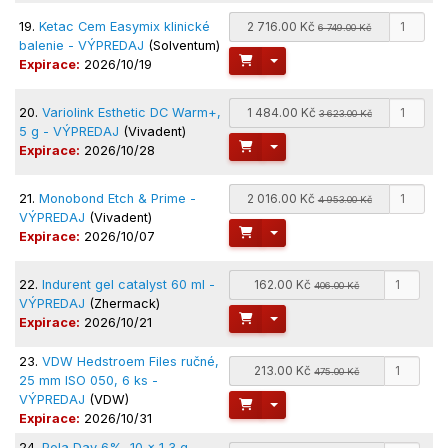
19.
Ketac Cem Easymix klinické
2 716.00 Kč
6 749.00 Kč
balenie - VÝPREDAJ
(Solventum)
Toggle Dropdown
Expirace:
2026/10/19
20.
Variolink Esthetic DC Warm+,
1 484.00 Kč
3 623.00 Kč
5 g - VÝPREDAJ
(Vivadent)
Toggle Dropdown
Expirace:
2026/10/28
21.
Monobond Etch & Prime -
2 016.00 Kč
4 953.00 Kč
VÝPREDAJ
(Vivadent)
Toggle Dropdown
Expirace:
2026/10/07
22.
Indurent gel catalyst 60 ml -
162.00 Kč
406.00 Kč
VÝPREDAJ
(Zhermack)
Toggle Dropdown
Expirace:
2026/10/21
23.
VDW Hedstroem Files ručné,
213.00 Kč
475.00 Kč
25 mm ISO 050, 6 ks -
VÝPREDAJ
(VDW)
Toggle Dropdown
Expirace:
2026/10/31
24.
Pola Day 6%, 10 x 1,3 g