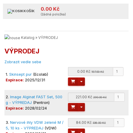
0.00 Kč
KOŠÍK
(žádná položka)
Katalog
»
VÝPRODEJ
VÝPRODEJ
Zobrazit vedle sebe
0.00 Kč
197.00 Kč
1.
Skinsept pur
(Ecolab)
Expirace:
2025/12/31
Toggle Dropdown
2.
Image Alginat FAST Set, 500
221.00 Kč
290.00 Kč
g - VÝPREDAJ
(Pentron)
Toggle Dropdown
Expirace:
2028/02/24
3.
Nervové ihly VDW zelené M /
84.00 Kč
336.00 Kč
5, 10 ks - VÝPREDAJ
(VDW)
Toggle Dropdown