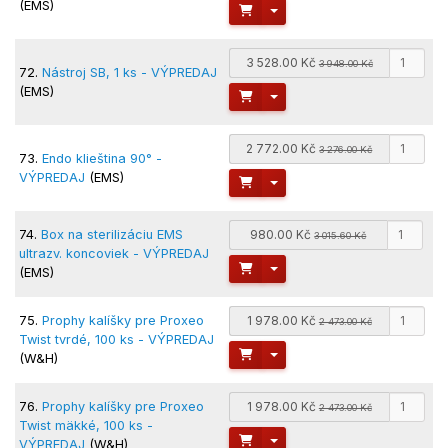
(EMS)
Toggle Dropdown
3 528.00 Kč
3 948.00 Kč
72.
Nástroj SB, 1 ks - VÝPREDAJ
(EMS)
Toggle Dropdown
2 772.00 Kč
3 276.00 Kč
73.
Endo klieština 90° -
VÝPREDAJ
(EMS)
Toggle Dropdown
74.
Box na sterilizáciu EMS
980.00 Kč
3 015.60 Kč
ultrazv. koncoviek - VÝPREDAJ
Toggle Dropdown
(EMS)
75.
Prophy kalíšky pre Proxeo
1 978.00 Kč
2 473.00 Kč
Twist tvrdé, 100 ks - VÝPREDAJ
Toggle Dropdown
(W&H)
76.
Prophy kalíšky pre Proxeo
1 978.00 Kč
2 473.00 Kč
Twist mäkké, 100 ks -
Toggle Dropdown
VÝPREDAJ
(W&H)