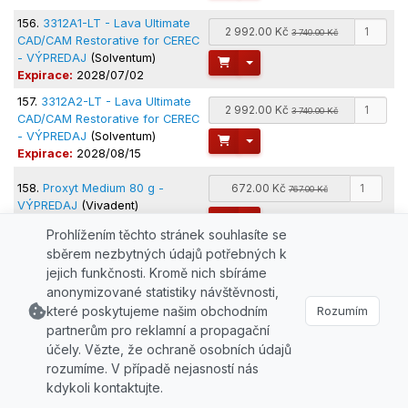
156.
3312A1-LT - Lava Ultimate
2 992.00 Kč
3 740.00 Kč
CAD/CAM Restorative for CEREC
- VÝPREDAJ
(Solventum)
Toggle Dropdown
Expirace:
2028/07/02
157.
3312A2-LT - Lava Ultimate
2 992.00 Kč
3 740.00 Kč
CAD/CAM Restorative for CEREC
- VÝPREDAJ
(Solventum)
Toggle Dropdown
Expirace:
2028/08/15
158.
Proxyt Medium 80 g -
672.00 Kč
767.00 Kč
VÝPREDAJ
(Vivadent)
Toggle Dropdown
Expirace:
2028/10/26
Prohlížením těchto stránek souhlasíte se
sběrem nezbytných údajů potřebných k
159.
3314A1-LT - Lava Ultimate
2 992.00 Kč
3 740.00 Kč
jejich funkčnosti. Kromě nich sbíráme
CAD/CAM Restorative for CEREC
anonymizované statistiky návštěvnosti,
- VÝPREDAJ
(Solventum)
Toggle Dropdown
Expirace:
2028/12/02
které poskytujeme našim obchodním
Rozumím
partnerům pro reklamní a propagační
160.
3314A2-LT - Lava Ultimate
2 992.00 Kč
3 740.00 Kč
účely. Vězte, že ochraně osobních údajů
CAD/CAM Restorative for CEREC
rozumíme. V případě nejasností nás
- VÝPREDAJ
(Solventum)
Toggle Dropdown
kdykoli kontaktujte.
Expirace:
2028/12/26