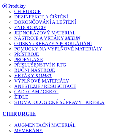
Produkty
CHIRURGIE
DEZINFEKCE A ČIŠTĚNÍ
DOKONČOVÁNÍ A LEŠTĚNÍ
ENDODONCIE
JEDNORÁZOVÝ MATERIÁL
NÁSTROJE A VRTÁKY
MEDIN
OTISKY / REBAZE A PODKLÁDÁNÍ
POMŮCKY NA VÝPLŇOVÉ MATERIÁLY
PŘÍSTROJE
PROFYLAXE
PŘÍSLUŠENSTVÍ K RTG
RUČNÍ NÁSTROJE
VRTÁKY
KOMET
VÝPLŇOVÉ MATERIÁLY
ANESTEZIE / RESUSCITACE
CAD / CAM / CEREC
ŽIDLE
STOMATOLOGICKÉ SÚPRAVY - KRESLÁ
CHIRURGIE
AUGMENTAČNÍ MATERIÁL
MEMBRÁNY