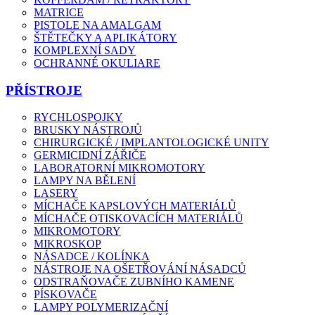
MATRICE
PISTOLE NA AMALGAM
ŠTĚTEČKY A APLIKÁTORY
KOMPLEXNÍ SADY
OCHRANNÉ OKULIARE
PŘÍSTROJE
RYCHLOSPOJKY
BRUSKY NÁSTROJŮ
CHIRURGICKÉ / IMPLANTOLOGICKÉ UNITY
GERMICIDNÍ ZÁŘIČE
LABORATORNÍ MIKROMOTORY
LAMPY NA BĚLENÍ
LASERY
MÍCHAČE KAPSLOVÝCH MATERIÁLŮ
MÍCHAČE OTISKOVACÍCH MATERIÁLŮ
MIKROMOTORY
MIKROSKOP
NÁSADCE / KOLÍNKA
NÁSTROJE NA OŠETŘOVÁNÍ NÁSADCŮ
ODSTRAŇOVAČE ZUBNÍHO KAMENE
PÍSKOVAČE
LAMPY POLYMERIZAČNÍ