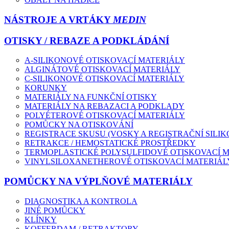
NÁSTROJE A VRTÁKY
MEDIN
OTISKY / REBAZE A PODKLÁDÁNÍ
A-SILIKONOVÉ OTISKOVACÍ MATERIÁLY
ALGINÁTOVÉ OTISKOVACÍ MATERIÁLY
C-SILIKONOVÉ OTISKOVACÍ MATERIÁLY
KORUNKY
MATERIÁLY NA FUNKČNÍ OTISKY
MATERIÁLY NA REBAZACI A PODKLADY
POLYÉTEROVÉ OTISKOVACÍ MATERIÁLY
POMŮCKY NA OTISKOVÁNÍ
REGISTRACE SKUSU (VOSKY A REGISTRAČNÍ SILIK
RETRAKCE / HEMOSTATICKÉ PROSTŘEDKY
TERMOPLASTICKÉ POLYSULFIDOVÉ OTISKOVACÍ 
VINYLSILOXANETHEROVÉ OTISKOVACÍ MATERIÁL
POMŮCKY NA VÝPLŇOVÉ MATERIÁLY
DIAGNOSTIKA A KONTROLA
JINÉ POMŮCKY
KLÍNKY
KOFFERDAM / RETRAKTORY