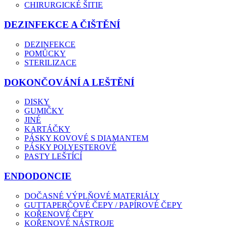
CHIRURGICKÉ ŠITIE
DEZINFEKCE A ČIŠTĚNÍ
DEZINFEKCE
POMŮCKY
STERILIZACE
DOKONČOVÁNÍ A LEŠTĚNÍ
DISKY
GUMIČKY
JINÉ
KARTÁČKY
PÁSKY KOVOVÉ S DIAMANTEM
PÁSKY POLYESTEROVÉ
PASTY LEŠTÍCÍ
ENDODONCIE
DOČASNÉ VÝPLŇOVÉ MATERIÁLY
GUTTAPERČOVÉ ČEPY / PAPÍROVÉ ČEPY
KOŘENOVÉ ČEPY
KOŘENOVÉ NÁSTROJE