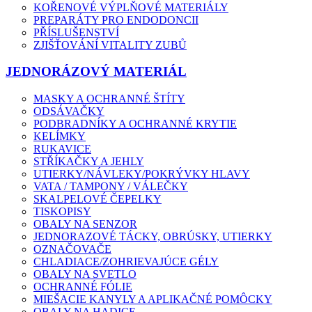
KOŘENOVÉ VÝPLŇOVÉ MATERIÁLY
PREPARÁTY PRO ENDODONCII
PŘÍSLUŠENSTVÍ
ZJIŠŤOVÁNÍ VITALITY ZUBŮ
JEDNORÁZOVÝ MATERIÁL
MASKY A OCHRANNÉ ŠTÍTY
ODSÁVAČKY
PODBRADNÍKY A OCHRANNÉ KRYTIE
KELÍMKY
RUKAVICE
STŘÍKAČKY A JEHLY
UTIERKY/NÁVLEKY/POKRÝVKY HLAVY
VATA / TAMPONY / VÁLEČKY
SKALPELOVÉ ČEPELKY
TISKOPISY
OBALY NA SENZOR
JEDNORAZOVÉ TÁCKY, OBRÚSKY, UTIERKY
OZNAČOVAČE
CHLADIACE/ZOHRIEVAJÚCE GÉLY
OBALY NA SVETLO
OCHRANNÉ FÓLIE
MIEŠACIE KANYLY A APLIKAČNÉ POMÔCKY
OBALY NA HADICE