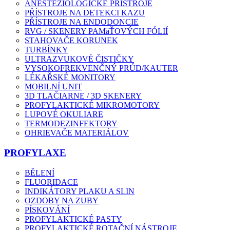
ANESTEZIOLOGICKÉ PŘÍSTROJE
PŘÍSTROJE NA DETEKCI KAZU
PŘÍSTROJE NA ENDODONCIE
RVG / SKENERY PAMäŤOVÝCH FÓLIÍ
STAHOVAČE KORUNEK
TURBÍNKY
ULTRAZVUKOVÉ ČISTIČKY
VYSOKOFREKVENČNÝ PRÚD/KAUTER
LÉKAŘSKÉ MONITORY
MOBILNÍ UNIT
3D TLAČIARNE / 3D SKENERY
PROFYLAKTICKÉ MIKROMOTORY
LUPOVÉ OKULIARE
TERMODEZINFEKTORY
OHRIEVAČE MATERIÁLOV
PROFYLAXE
BĚLENÍ
FLUORIDACE
INDIKÁTORY PLAKU A SLIN
OZDOBY NA ZUBY
PÍSKOVÁNÍ
PROFYLAKTICKÉ PASTY
PROFYLAKTICKÉ ROTAČNÍ NÁSTROJE