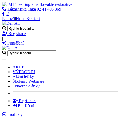
Zákaznická linka
02 41 403 369
Partneři
|
Firma
|
Kontakt
Registrace
|
Přihlášení
Toggle navigation
AKCE
VÝPRODEJ
Akční letáky
Školení / Webináře
Odborné články
Registrace
Přihlášení
Produkty