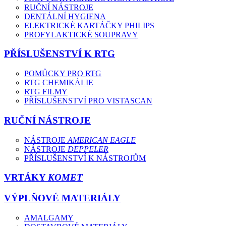
RUČNÍ NÁSTROJE
DENTÁLNÍ HYGIENA
ELEKTRICKÉ KARTÁČKY PHILIPS
PROFYLAKTICKÉ SOUPRAVY
PŘÍSLUŠENSTVÍ K RTG
POMŮCKY PRO RTG
RTG CHEMIKÁLIE
RTG FILMY
PŘÍSLUŠENSTVÍ PRO VISTASCAN
RUČNÍ NÁSTROJE
NÁSTROJE
AMERICAN EAGLE
NÁSTROJE
DEPPELER
PŘÍSLUŠENSTVÍ K NÁSTROJŮM
VRTÁKY
KOMET
VÝPLŇOVÉ MATERIÁLY
AMALGAMY