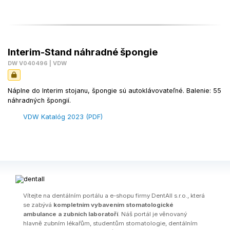
Interim-Stand náhradné špongie
DW V040496 | VDW
Náplne do Interim stojanu, špongie sú autoklávovateľné. Balenie: 55
náhradných špongií.
VDW Katalóg 2023 (PDF)
Ví­tejte na dentálním portálu a e-shopu firmy DentAll s.r.o., která
se zabývá
kompletním vybavením stomatologické
ambulance a zubních laboratoří
. Náš portál je věnovaný
hlavně zubním lékařům, studentům stomatologie, dentálním