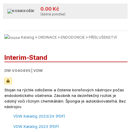
0.00 Kč
KOŠÍK
(žádná položka)
Katalog
»
ORDINACE
»
ENDODONCIE
»
PŘÍSLUŠENSTVÍ
Interim-Stand
DW V040495 | VDW
Stojan na rýchle odloženie a čistenie koreňových nástrojov počas
endodontického ošetrenia. Zásobník na dezinfekčný roztok je
odolný voči rôznym chemikáliám. Špongia je autoklávovateľná. Bez
nástrojov.
VDW Katalóg 2023/24 (PDF)
VDW Katalóg 2023 (PDF)