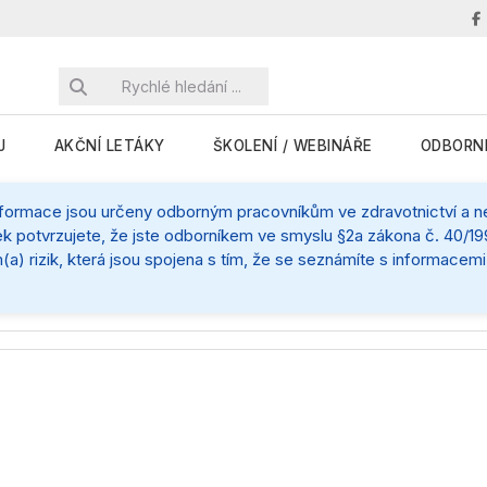
J
AKČNÍ LETÁKY
ŠKOLENÍ / WEBINÁŘE
ODBORN
nformace jsou určeny odborným pracovníkům ve zdravotnictví a nej
k potvrzujete, že jste odborníkem ve smyslu §2a zákona č. 40/199
(a) rizik, která jsou spojena s tím, že se seznámíte s informace