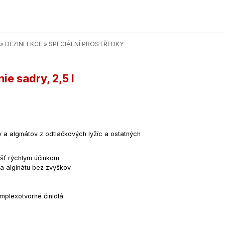
»
DEZINFEKCE
»
SPECIÁLNÍ PROSTŘEDKY
e sadry, 2,5 l
 a alginátov z odtlačkových lyžíc a ostatných
ášť rýchlym účinkom.
 a alginátu bez zvyškov.
omplexotvorné činidlá.