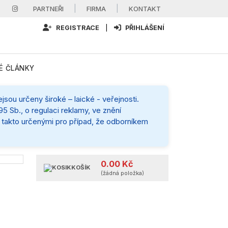
|
|
PARTNEŘI
FIRMA
KONTAKT
REGISTRACE
|
PŘIHLÁŠENÍ
É ČLÁNKY
sou určeny široké – laické - veřejnosti.
5 Sb., o regulaci reklamy, ve znění
mi takto určenými pro případ, že odborníkem
0.00 Kč
KOŠÍK
(žádná položka)