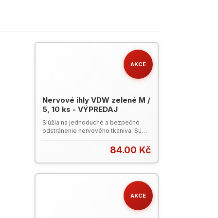
AKCE
Nervové ihly VDW zelené M /
5, 10 ks - VÝPREDAJ
Slúžia na jednoduché a bezpečné
odstránenie nervového tkaniva. Sú
vyrobené z nerezovej ocele s rúčkou
CC-cord. 21 mm pracovná dĺžka
84.00 Kč
nástrojov. Balenie: 10 ks. Leták
Nástroje VDW (PDF)VDW Katalóg
2023 (PDF)
AKCE