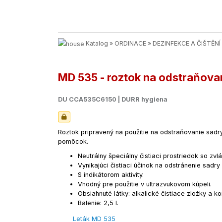
Katalog
»
ORDINACE
»
DEZINFEKCE A ČIŠTĚNÍ
MD 535 - roztok na odstraňovani
DU CCA535C6150 | DURR hygiena
Roztok pripravený na použitie na odstraňovanie sadry
pomôcok.
Neutrálny špeciálny čistiaci prostriedok so zvl
Vynikajúci čistiaci účinok na odstránenie sadry
S indikátorom aktivity.
Vhodný pre použitie v ultrazvukovom kúpeli.
Obsiahnuté látky: alkalické čistiace zložky a k
Balenie: 2,5 l.
Leták MD 535