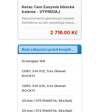
Ketac Cem Easymix klinické
balenie - VÝPREDAJ
Skloionomerný upevňovací cement.
Definitívne sa ním cementujú inlaye,
onlaye, korunky a mostíky z: kovu
alebo metalokeramiky, keramických
2 716.00 Kč
systémov s jadrom z alumínia alebo
zirkónia. Slúži aj ako podložka kavity.
Uvoľňuje fluór a je rádioopakný.
Balenie: 3 prášky á 30 g, 3 tekutiny á
Naši zákazníci právě koupili ...
12 ml, 1 dávkovacia odmerka, 1
balenie miešacích podložiek.
Kompletný katalog 3M ESPE (PDF, 8
Kromopan 168
MB)
CERC.314.012, 5 ks (Komet
ROCKY)
CERC.314.014, 5 ks (Komet
ROCKY)
25 mm / 019 (PathFile, 6ks/bal)
25 mm / 013 (PathFile, 6ks/bal)