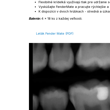
Flexibilné krídelká využívajú tlak pre udržanie 
Vyskúšajte FenderMate a pracujte rýchlejšie a 
K dispozícii v dvoch hrúbkach - stredná a úzk
Balenie:
4 x 18 ks z každej veľkosti.
Leták Fender Mate (PDF)