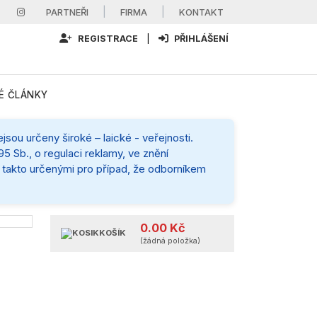
|
|
PARTNEŘI
FIRMA
KONTAKT
REGISTRACE
|
PŘIHLÁŠENÍ
É ČLÁNKY
sou určeny široké – laické - veřejnosti.
5 Sb., o regulaci reklamy, ve znění
mi takto určenými pro případ, že odborníkem
0.00 Kč
KOŠÍK
(žádná položka)