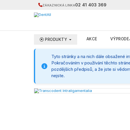
02 41 403 369
ZÁKAZNICKÁ LINKA
AKCE
VÝPRODE
PRODUKTY
Tyto stránky a na nich dále obsažené i
Pokračováním v používání těchto stráne
pozdějších předpisů, a že jste si vědom
nejste.