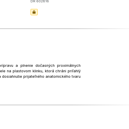
DR 602816
rípravu a plnenie dočasných proximálnych
le na plastovom klinku, ktorá chráni priľahlý
 dosiahnutie prijateľného anatomického tvaru