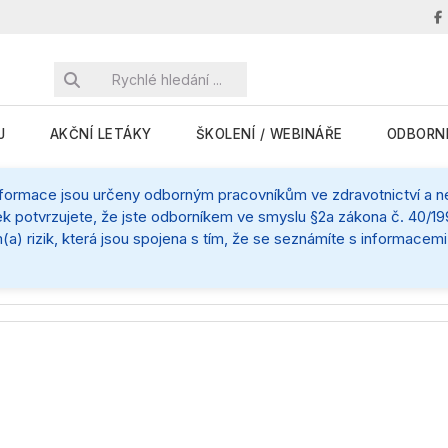
J
AKČNÍ LETÁKY
ŠKOLENÍ / WEBINÁŘE
ODBORN
nformace jsou určeny odborným pracovníkům ve zdravotnictví a nej
k potvrzujete, že jste odborníkem ve smyslu §2a zákona č. 40/199
(a) rizik, která jsou spojena s tím, že se seznámíte s informace