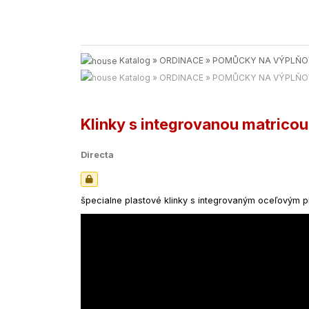
Katalog
»
ORDINACE
»
POMŮCKY NA VÝPLŇOV
Katalog
»
ORDINACE
»
POMŮCKY NA VÝPLŇOV
Klinky s integrovanou matricou
Directa
špecialne plastové klinky s integrovaným oceľovým 