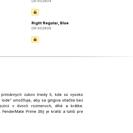
DR 602804
Right Regular, Blue
DR 602806
 primárnych zubov triedy II, kde sú vysoko
e lode” umožňuje, aby sa gingiva stlačila bez
pozícii v dvoch rozmeroch, dlhé a krátke.
. FenderMate Prime žltý je kratší a tuhší pre