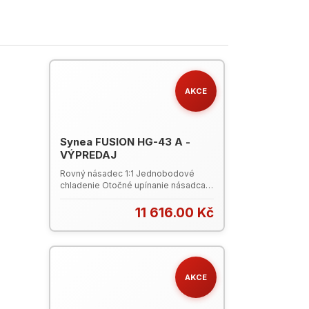
AKCE
Synea FUSION HG-43 A -
VÝPREDAJ
Rovný násadec 1:1 Jednobodové
chladenie Otočné upínanie násadca a
kolienkového vrtáčika Ø 2,35 mm
Katalóg W&H 2024 (PDF)
11 616.00 Kč
AKCE