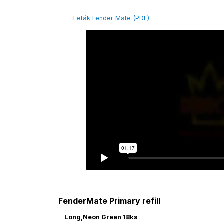
Leták Fender Mate (PDF)
FenderMate Primary refill
Long,Neon Green 18ks