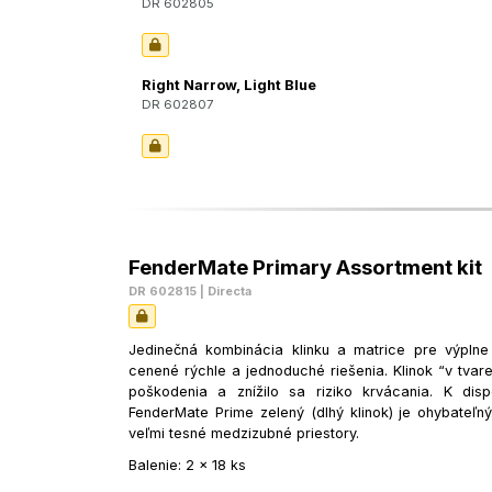
DR 602805
Right Narrow, Light Blue
DR 602807
FenderMate Primary Assortment kit
DR 602815 | Directa
Jedinečná kombinácia klinku a matrice pre výplne
cenené rýchle a jednoduché riešenia. Klinok “v tvar
poškodenia a znížilo sa riziko krvácania. K dis
FenderMate Prime zelený (dlhý klinok) je ohybateľný
veľmi tesné medzizubné priestory.
Balenie: 2 x 18 ks