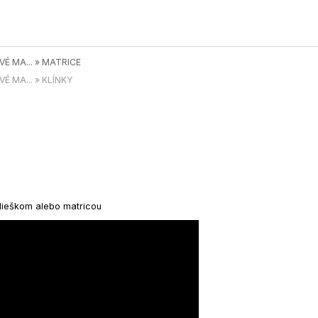
É MA...
»
MATRICE
É MA...
»
KLÍNKY
plieškom alebo matricou