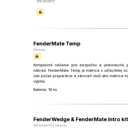
DR 602817
FenderMate Temp
Directa
Komplexné riešenie pre bezpečnú a jednoduchú p
náhrad. FenderMate Temp je matrica s ušľachtilej oce
zub počas preparácie a zároveň slúži ako matrica na
výplne.
Balenie: 18 ks
FenderWedge & FenderMate Intro kit
DR 602679 | Directa