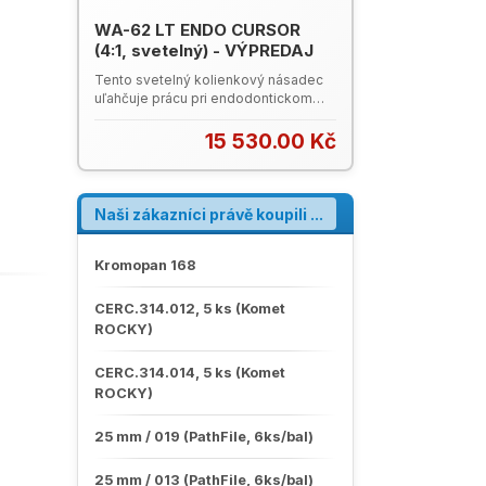
WA-62 LT ENDO CURSOR
(4:1, svetelný) - VÝPREDAJ
Tento svetelný kolienkový násadec
uľahčuje prácu pri endodontickom
zákroku, je efektívnejší, tichý, s dlhou
životnosťou a 1-bodovým chladením.
15 530.00 Kč
Používa sa na mechanickú prípravu
koreňového kanálika so spätným
otáčavým pohybom cca 60°.
Používajú sa štandardné ručné
Naši zákazníci právě koupili ...
nástroje. Katalóg W&H 2024 (PDF)
Kromopan 168
CERC.314.012, 5 ks (Komet
ROCKY)
CERC.314.014, 5 ks (Komet
ROCKY)
25 mm / 019 (PathFile, 6ks/bal)
25 mm / 013 (PathFile, 6ks/bal)