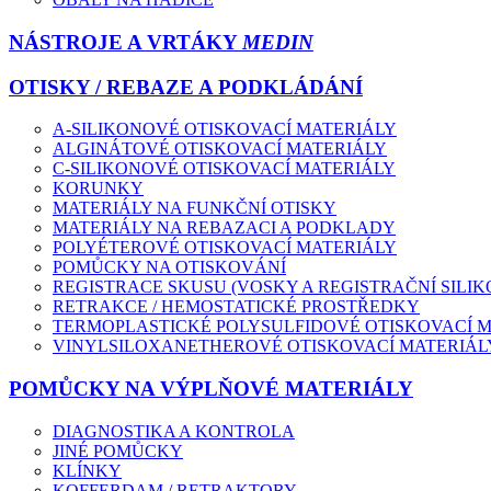
NÁSTROJE A VRTÁKY
MEDIN
OTISKY / REBAZE A PODKLÁDÁNÍ
A-SILIKONOVÉ OTISKOVACÍ MATERIÁLY
ALGINÁTOVÉ OTISKOVACÍ MATERIÁLY
C-SILIKONOVÉ OTISKOVACÍ MATERIÁLY
KORUNKY
MATERIÁLY NA FUNKČNÍ OTISKY
MATERIÁLY NA REBAZACI A PODKLADY
POLYÉTEROVÉ OTISKOVACÍ MATERIÁLY
POMŮCKY NA OTISKOVÁNÍ
REGISTRACE SKUSU (VOSKY A REGISTRAČNÍ SILIK
RETRAKCE / HEMOSTATICKÉ PROSTŘEDKY
TERMOPLASTICKÉ POLYSULFIDOVÉ OTISKOVACÍ 
VINYLSILOXANETHEROVÉ OTISKOVACÍ MATERIÁL
POMŮCKY NA VÝPLŇOVÉ MATERIÁLY
DIAGNOSTIKA A KONTROLA
JINÉ POMŮCKY
KLÍNKY
KOFFERDAM / RETRAKTORY