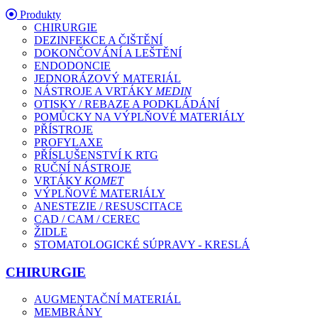
Produkty
CHIRURGIE
DEZINFEKCE A ČIŠTĚNÍ
DOKONČOVÁNÍ A LEŠTĚNÍ
ENDODONCIE
JEDNORÁZOVÝ MATERIÁL
NÁSTROJE A VRTÁKY
MEDIN
OTISKY / REBAZE A PODKLÁDÁNÍ
POMŮCKY NA VÝPLŇOVÉ MATERIÁLY
PŘÍSTROJE
PROFYLAXE
PŘÍSLUŠENSTVÍ K RTG
RUČNÍ NÁSTROJE
VRTÁKY
KOMET
VÝPLŇOVÉ MATERIÁLY
ANESTEZIE / RESUSCITACE
CAD / CAM / CEREC
ŽIDLE
STOMATOLOGICKÉ SÚPRAVY - KRESLÁ
CHIRURGIE
AUGMENTAČNÍ MATERIÁL
MEMBRÁNY