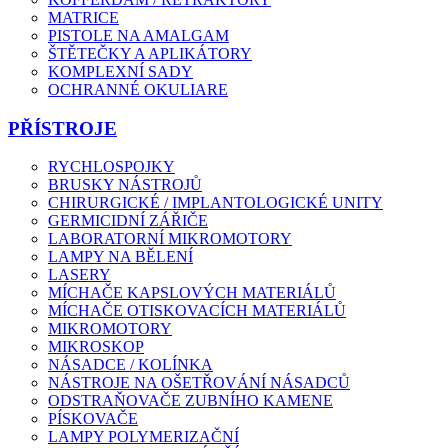
MATRICE
PISTOLE NA AMALGAM
ŠTĚTEČKY A APLIKÁTORY
KOMPLEXNÍ SADY
OCHRANNÉ OKULIARE
PŘÍSTROJE
RYCHLOSPOJKY
BRUSKY NÁSTROJŮ
CHIRURGICKÉ / IMPLANTOLOGICKÉ UNITY
GERMICIDNÍ ZÁŘIČE
LABORATORNÍ MIKROMOTORY
LAMPY NA BĚLENÍ
LASERY
MÍCHAČE KAPSLOVÝCH MATERIÁLŮ
MÍCHAČE OTISKOVACÍCH MATERIÁLŮ
MIKROMOTORY
MIKROSKOP
NÁSADCE / KOLÍNKA
NÁSTROJE NA OŠETŘOVÁNÍ NÁSADCŮ
ODSTRAŇOVAČE ZUBNÍHO KAMENE
PÍSKOVAČE
LAMPY POLYMERIZAČNÍ