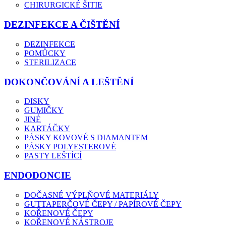
CHIRURGICKÉ ŠITIE
DEZINFEKCE A ČIŠTĚNÍ
DEZINFEKCE
POMŮCKY
STERILIZACE
DOKONČOVÁNÍ A LEŠTĚNÍ
DISKY
GUMIČKY
JINÉ
KARTÁČKY
PÁSKY KOVOVÉ S DIAMANTEM
PÁSKY POLYESTEROVÉ
PASTY LEŠTÍCÍ
ENDODONCIE
DOČASNÉ VÝPLŇOVÉ MATERIÁLY
GUTTAPERČOVÉ ČEPY / PAPÍROVÉ ČEPY
KOŘENOVÉ ČEPY
KOŘENOVÉ NÁSTROJE