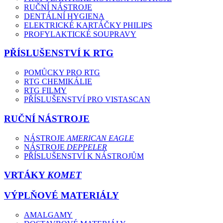
RUČNÍ NÁSTROJE
DENTÁLNÍ HYGIENA
ELEKTRICKÉ KARTÁČKY PHILIPS
PROFYLAKTICKÉ SOUPRAVY
PŘÍSLUŠENSTVÍ K RTG
POMŮCKY PRO RTG
RTG CHEMIKÁLIE
RTG FILMY
PŘÍSLUŠENSTVÍ PRO VISTASCAN
RUČNÍ NÁSTROJE
NÁSTROJE
AMERICAN EAGLE
NÁSTROJE
DEPPELER
PŘÍSLUŠENSTVÍ K NÁSTROJŮM
VRTÁKY
KOMET
VÝPLŇOVÉ MATERIÁLY
AMALGAMY