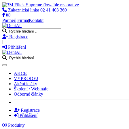
Zákaznická linka
02 41 403 369
Partneři
|
Firma
|
Kontakt
Registrace
|
Přihlášení
Toggle navigation
AKCE
VÝPRODEJ
Akční letáky
Školení / Webináře
Odborné články
Registrace
Přihlášení
Produkty