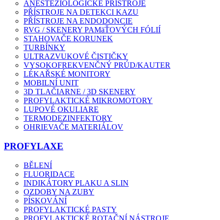
ANESTEZIOLOGICKÉ PŘÍSTROJE
PŘÍSTROJE NA DETEKCI KAZU
PŘÍSTROJE NA ENDODONCIE
RVG / SKENERY PAMäŤOVÝCH FÓLIÍ
STAHOVAČE KORUNEK
TURBÍNKY
ULTRAZVUKOVÉ ČISTIČKY
VYSOKOFREKVENČNÝ PRÚD/KAUTER
LÉKAŘSKÉ MONITORY
MOBILNÍ UNIT
3D TLAČIARNE / 3D SKENERY
PROFYLAKTICKÉ MIKROMOTORY
LUPOVÉ OKULIARE
TERMODEZINFEKTORY
OHRIEVAČE MATERIÁLOV
PROFYLAXE
BĚLENÍ
FLUORIDACE
INDIKÁTORY PLAKU A SLIN
OZDOBY NA ZUBY
PÍSKOVÁNÍ
PROFYLAKTICKÉ PASTY
PROFYLAKTICKÉ ROTAČNÍ NÁSTROJE