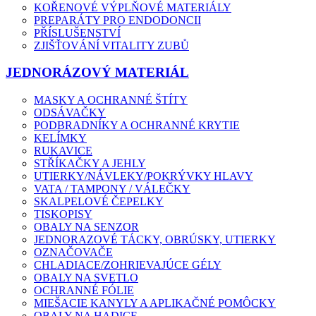
KOŘENOVÉ VÝPLŇOVÉ MATERIÁLY
PREPARÁTY PRO ENDODONCII
PŘÍSLUŠENSTVÍ
ZJIŠŤOVÁNÍ VITALITY ZUBŮ
JEDNORÁZOVÝ MATERIÁL
MASKY A OCHRANNÉ ŠTÍTY
ODSÁVAČKY
PODBRADNÍKY A OCHRANNÉ KRYTIE
KELÍMKY
RUKAVICE
STŘÍKAČKY A JEHLY
UTIERKY/NÁVLEKY/POKRÝVKY HLAVY
VATA / TAMPONY / VÁLEČKY
SKALPELOVÉ ČEPELKY
TISKOPISY
OBALY NA SENZOR
JEDNORAZOVÉ TÁCKY, OBRÚSKY, UTIERKY
OZNAČOVAČE
CHLADIACE/ZOHRIEVAJÚCE GÉLY
OBALY NA SVETLO
OCHRANNÉ FÓLIE
MIEŠACIE KANYLY A APLIKAČNÉ POMÔCKY
OBALY NA HADICE