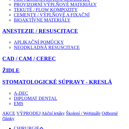
PROVIZORNÍ VÝPLŇOVÉ MATERIÁLY
TEKUTÉ / FLOW KOMPOZITY
CEMENTY / VÝPLŇOVÉ A FIXAČNÍ
BIOAKTÍVNE MATERIÁLY
ANESTEZIE / RESUSCITACE
APLIKAČNÍ POMŮCKY
NEODKLADNÁ RESUSCITACE
CAD / CAM / CEREC
ŽIDLE
STOMATOLOGICKÉ SÚPRAVY - KRESLÁ
A-DEC
DIPLOMAT DENTAL
EMS
AKCE
VÝPRODEJ
Akční letáky
Školení / Webináře
Odborné
články
CHIRURGIE