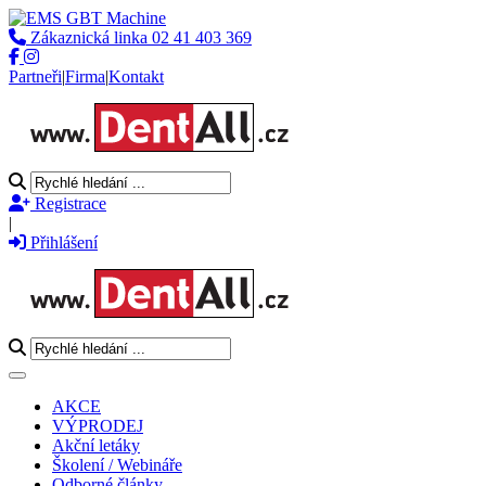
Zákaznická linka
02 41 403 369
Partneři
|
Firma
|
Kontakt
Registrace
|
Přihlášení
Toggle navigation
AKCE
VÝPRODEJ
Akční letáky
Školení / Webináře
Odborné články