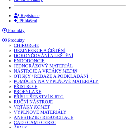
Registrace
Přihlášení
Produkty
Produkty
CHIRURGIE
DEZINFEKCE A ČIŠTĚNÍ
DOKONČOVÁNÍ A LEŠTĚNÍ
ENDODONCIE
JEDNORÁZOVÝ MATERIÁL
NÁSTROJE A VRTÁKY
MEDIN
OTISKY / REBAZE A PODKLÁDÁNÍ
POMŮCKY NA VÝPLŇOVÉ MATERIÁLY
PŘÍSTROJE
PROFYLAXE
PŘÍSLUŠENSTVÍ K RTG
RUČNÍ NÁSTROJE
VRTÁKY
KOMET
VÝPLŇOVÉ MATERIÁLY
ANESTEZIE / RESUSCITACE
CAD / CAM / CEREC
ŽIDLE