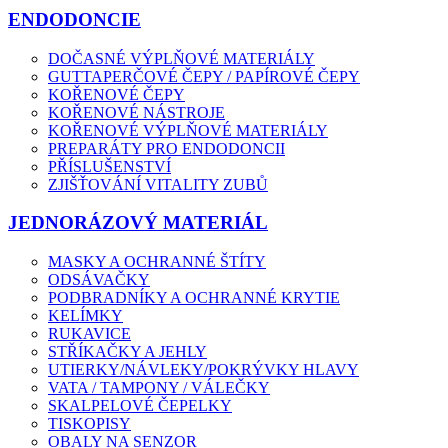
ENDODONCIE
DOČASNÉ VÝPLŇOVÉ MATERIÁLY
GUTTAPERČOVÉ ČEPY / PAPÍROVÉ ČEPY
KOŘENOVÉ ČEPY
KOŘENOVÉ NÁSTROJE
KOŘENOVÉ VÝPLŇOVÉ MATERIÁLY
PREPARÁTY PRO ENDODONCII
PŘÍSLUŠENSTVÍ
ZJIŠŤOVÁNÍ VITALITY ZUBŮ
JEDNORÁZOVÝ MATERIÁL
MASKY A OCHRANNÉ ŠTÍTY
ODSÁVAČKY
PODBRADNÍKY A OCHRANNÉ KRYTIE
KELÍMKY
RUKAVICE
STŘÍKAČKY A JEHLY
UTIERKY/NÁVLEKY/POKRÝVKY HLAVY
VATA / TAMPONY / VÁLEČKY
SKALPELOVÉ ČEPELKY
TISKOPISY
OBALY NA SENZOR