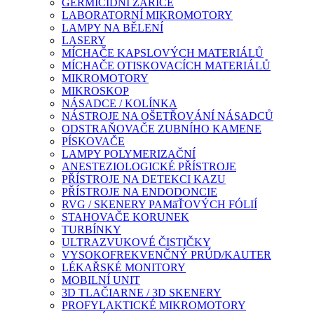
GERMICIDNÍ ZÁŘIČE
LABORATORNÍ MIKROMOTORY
LAMPY NA BĚLENÍ
LASERY
MÍCHAČE KAPSLOVÝCH MATERIÁLŮ
MÍCHAČE OTISKOVACÍCH MATERIÁLŮ
MIKROMOTORY
MIKROSKOP
NÁSADCE / KOLÍNKA
NÁSTROJE NA OŠETŘOVÁNÍ NÁSADCŮ
ODSTRAŇOVAČE ZUBNÍHO KAMENE
PÍSKOVAČE
LAMPY POLYMERIZAČNÍ
ANESTEZIOLOGICKÉ PŘÍSTROJE
PŘÍSTROJE NA DETEKCI KAZU
PŘÍSTROJE NA ENDODONCIE
RVG / SKENERY PAMäŤOVÝCH FÓLIÍ
STAHOVAČE KORUNEK
TURBÍNKY
ULTRAZVUKOVÉ ČISTIČKY
VYSOKOFREKVENČNÝ PRÚD/KAUTER
LÉKAŘSKÉ MONITORY
MOBILNÍ UNIT
3D TLAČIARNE / 3D SKENERY
PROFYLAKTICKÉ MIKROMOTORY