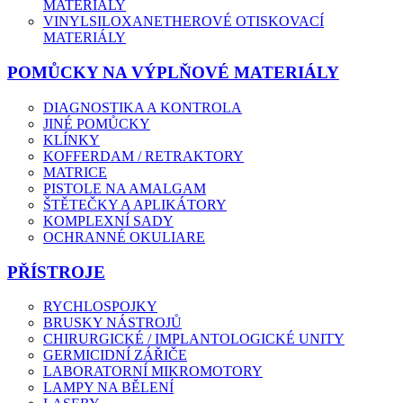
MATERIÁLY
VINYLSILOXANETHEROVÉ OTISKOVACÍ
MATERIÁLY
POMŮCKY NA VÝPLŇOVÉ MATERIÁLY
DIAGNOSTIKA A KONTROLA
JINÉ POMŮCKY
KLÍNKY
KOFFERDAM / RETRAKTORY
MATRICE
PISTOLE NA AMALGAM
ŠTĚTEČKY A APLIKÁTORY
KOMPLEXNÍ SADY
OCHRANNÉ OKULIARE
PŘÍSTROJE
RYCHLOSPOJKY
BRUSKY NÁSTROJŮ
CHIRURGICKÉ / IMPLANTOLOGICKÉ UNITY
GERMICIDNÍ ZÁŘIČE
LABORATORNÍ MIKROMOTORY
LAMPY NA BĚLENÍ