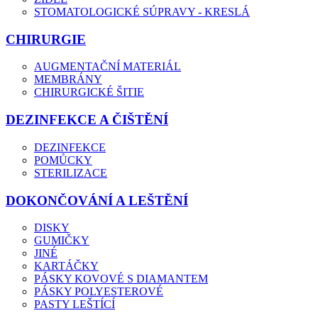
STOMATOLOGICKÉ SÚPRAVY - KRESLÁ
CHIRURGIE
AUGMENTAČNÍ MATERIÁL
MEMBRÁNY
CHIRURGICKÉ ŠITIE
DEZINFEKCE A ČIŠTĚNÍ
DEZINFEKCE
POMŮCKY
STERILIZACE
DOKONČOVÁNÍ A LEŠTĚNÍ
DISKY
GUMIČKY
JINÉ
KARTÁČKY
PÁSKY KOVOVÉ S DIAMANTEM
PÁSKY POLYESTEROVÉ
PASTY LEŠTÍCÍ