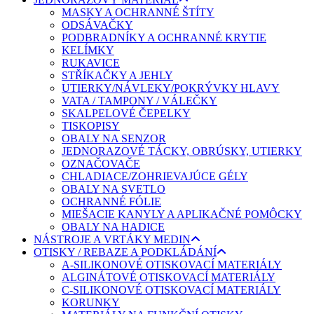
MASKY A OCHRANNÉ ŠTÍTY
ODSÁVAČKY
PODBRADNÍKY A OCHRANNÉ KRYTIE
KELÍMKY
RUKAVICE
STŘÍKAČKY A JEHLY
UTIERKY/NÁVLEKY/POKRÝVKY HLAVY
VATA / TAMPONY / VÁLEČKY
SKALPELOVÉ ČEPELKY
TISKOPISY
OBALY NA SENZOR
JEDNORAZOVÉ TÁCKY, OBRÚSKY, UTIERKY
OZNAČOVAČE
CHLADIACE/ZOHRIEVAJÚCE GÉLY
OBALY NA SVETLO
OCHRANNÉ FÓLIE
MIEŠACIE KANYLY A APLIKAČNÉ POMÔCKY
OBALY NA HADICE
NÁSTROJE A VRTÁKY MEDIN
OTISKY / REBAZE A PODKLÁDÁNÍ
A-SILIKONOVÉ OTISKOVACÍ MATERIÁLY
ALGINÁTOVÉ OTISKOVACÍ MATERIÁLY
C-SILIKONOVÉ OTISKOVACÍ MATERIÁLY
KORUNKY