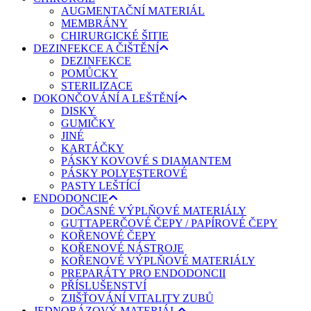
AUGMENTAČNÍ MATERIÁL
MEMBRÁNY
CHIRURGICKÉ ŠITIE
DEZINFEKCE A ČIŠTĚNÍ
DEZINFEKCE
POMŮCKY
STERILIZACE
DOKONČOVÁNÍ A LEŠTĚNÍ
DISKY
GUMIČKY
JINÉ
KARTÁČKY
PÁSKY KOVOVÉ S DIAMANTEM
PÁSKY POLYESTEROVÉ
PASTY LEŠTÍCÍ
ENDODONCIE
DOČASNÉ VÝPLŇOVÉ MATERIÁLY
GUTTAPERČOVÉ ČEPY / PAPÍROVÉ ČEPY
KOŘENOVÉ ČEPY
KOŘENOVÉ NÁSTROJE
KOŘENOVÉ VÝPLŇOVÉ MATERIÁLY
PREPARÁTY PRO ENDODONCII
PŘÍSLUŠENSTVÍ
ZJIŠŤOVÁNÍ VITALITY ZUBŮ
JEDNORÁZOVÝ MATERIÁL