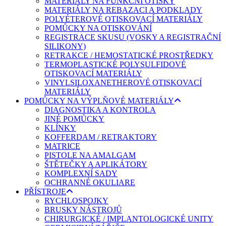
MATERIÁLY NA FUNKČNÍ OTISKY
MATERIÁLY NA REBAZACI A PODKLADY
POLYÉTEROVÉ OTISKOVACÍ MATERIÁLY
POMŮCKY NA OTISKOVÁNÍ
REGISTRACE SKUSU (VOSKY A REGISTRAČNÍ
SILIKONY)
RETRAKCE / HEMOSTATICKÉ PROSTŘEDKY
TERMOPLASTICKÉ POLYSULFIDOVÉ
OTISKOVACÍ MATERIÁLY
VINYLSILOXANETHEROVÉ OTISKOVACÍ
MATERIÁLY
POMŮCKY NA VÝPLŇOVÉ MATERIÁLY
DIAGNOSTIKA A KONTROLA
JINÉ POMŮCKY
KLÍNKY
KOFFERDAM / RETRAKTORY
MATRICE
PISTOLE NA AMALGAM
ŠTĚTEČKY A APLIKÁTORY
KOMPLEXNÍ SADY
OCHRANNÉ OKULIARE
PŘÍSTROJE
RYCHLOSPOJKY
BRUSKY NÁSTROJŮ
CHIRURGICKÉ / IMPLANTOLOGICKÉ UNITY