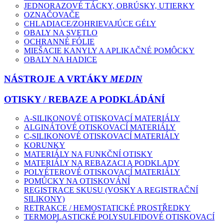
JEDNORAZOVÉ TÁCKY, OBRÚSKY, UTIERKY
OZNAČOVAČE
CHLADIACE/ZOHRIEVAJÚCE GÉLY
OBALY NA SVETLO
OCHRANNÉ FÓLIE
MIEŠACIE KANYLY A APLIKAČNÉ POMÔCKY
OBALY NA HADICE
NÁSTROJE A VRTÁKY
MEDIN
OTISKY / REBAZE A PODKLÁDÁNÍ
A-SILIKONOVÉ OTISKOVACÍ MATERIÁLY
ALGINÁTOVÉ OTISKOVACÍ MATERIÁLY
C-SILIKONOVÉ OTISKOVACÍ MATERIÁLY
KORUNKY
MATERIÁLY NA FUNKČNÍ OTISKY
MATERIÁLY NA REBAZACI A PODKLADY
POLYÉTEROVÉ OTISKOVACÍ MATERIÁLY
POMŮCKY NA OTISKOVÁNÍ
REGISTRACE SKUSU (VOSKY A REGISTRAČNÍ
SILIKONY)
RETRAKCE / HEMOSTATICKÉ PROSTŘEDKY
TERMOPLASTICKÉ POLYSULFIDOVÉ OTISKOVACÍ