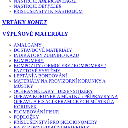
NÁSTROJE
AMERICAN EAGLE
NÁSTROJE
DEPPELER
PŘÍSLUŠENSTVÍ K NÁSTROJŮM
VRTÁKY
KOMET
VÝPLŇOVÉ MATERIÁLY
AMALGAMY
DOSTAVBOVÉ MATERIÁLY
INDIKÁTORY ZUBNÍHO KAZU
KOMPOMÉRY
KOMPOZITY / ORMOCERY / KOMPOMERY /
FAZETOVÉ SYSTÉMY
LEPTÁNÍ A BONDOVÁNÍ
MATERIÁLY NA PROVIZORNÍ KORUNKY A
MŮSTKY
OCHRANNÉ LAKY - DESENSITIZÉRY
OPRAVA KORUNEK A MŮSTKŮ / PŘÍPRAVKY NA
OPRAVU A FIXACI KERAMICKÝCH MŮSTKŮ A
KORUNEK
PLOMBOVÁNÍ FISUR
PODLOŽKY
PŘÍSLUŠENSTVÍ PRO SKLOIONOMERY
PROVIZORNÍ FIXAČNÍ MATERIÁLY