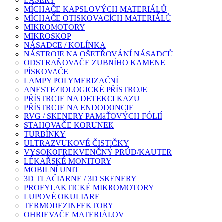
LASERY
MÍCHAČE KAPSLOVÝCH MATERIÁLŮ
MÍCHAČE OTISKOVACÍCH MATERIÁLŮ
MIKROMOTORY
MIKROSKOP
NÁSADCE / KOLÍNKA
NÁSTROJE NA OŠETŘOVÁNÍ NÁSADCŮ
ODSTRAŇOVAČE ZUBNÍHO KAMENE
PÍSKOVAČE
LAMPY POLYMERIZAČNÍ
ANESTEZIOLOGICKÉ PŘÍSTROJE
PŘÍSTROJE NA DETEKCI KAZU
PŘÍSTROJE NA ENDODONCIE
RVG / SKENERY PAMäŤOVÝCH FÓLIÍ
STAHOVAČE KORUNEK
TURBÍNKY
ULTRAZVUKOVÉ ČISTIČKY
VYSOKOFREKVENČNÝ PRÚD/KAUTER
LÉKAŘSKÉ MONITORY
MOBILNÍ UNIT
3D TLAČIARNE / 3D SKENERY
PROFYLAKTICKÉ MIKROMOTORY
LUPOVÉ OKULIARE
TERMODEZINFEKTORY
OHRIEVAČE MATERIÁLOV