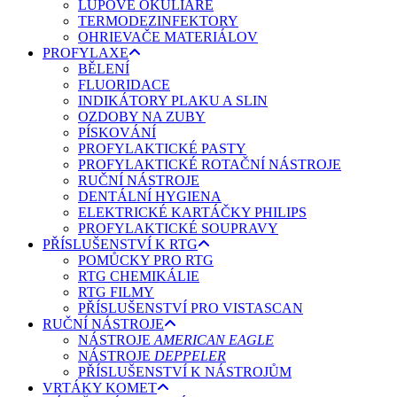
LUPOVÉ OKULIARE
TERMODEZINFEKTORY
OHRIEVAČE MATERIÁLOV
PROFYLAXE
BĚLENÍ
FLUORIDACE
INDIKÁTORY PLAKU A SLIN
OZDOBY NA ZUBY
PÍSKOVÁNÍ
PROFYLAKTICKÉ PASTY
PROFYLAKTICKÉ ROTAČNÍ NÁSTROJE
RUČNÍ NÁSTROJE
DENTÁLNÍ HYGIENA
ELEKTRICKÉ KARTÁČKY PHILIPS
PROFYLAKTICKÉ SOUPRAVY
PŘÍSLUŠENSTVÍ K RTG
POMŮCKY PRO RTG
RTG CHEMIKÁLIE
RTG FILMY
PŘÍSLUŠENSTVÍ PRO VISTASCAN
RUČNÍ NÁSTROJE
NÁSTROJE
AMERICAN EAGLE
NÁSTROJE
DEPPELER
PŘÍSLUŠENSTVÍ K NÁSTROJŮM
VRTÁKY KOMET