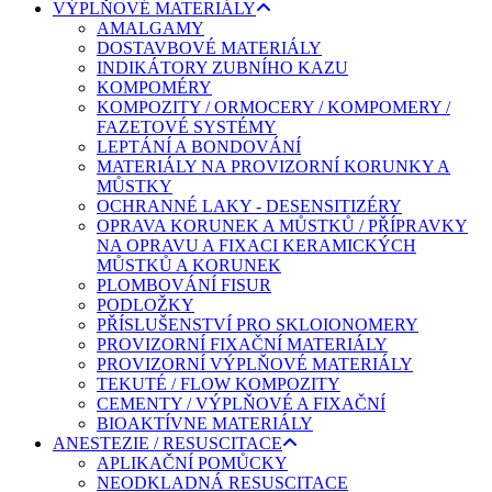
VÝPLŇOVÉ MATERIÁLY
AMALGAMY
DOSTAVBOVÉ MATERIÁLY
INDIKÁTORY ZUBNÍHO KAZU
KOMPOMÉRY
KOMPOZITY / ORMOCERY / KOMPOMERY /
FAZETOVÉ SYSTÉMY
LEPTÁNÍ A BONDOVÁNÍ
MATERIÁLY NA PROVIZORNÍ KORUNKY A
MŮSTKY
OCHRANNÉ LAKY - DESENSITIZÉRY
OPRAVA KORUNEK A MŮSTKŮ / PŘÍPRAVKY
NA OPRAVU A FIXACI KERAMICKÝCH
MŮSTKŮ A KORUNEK
PLOMBOVÁNÍ FISUR
PODLOŽKY
PŘÍSLUŠENSTVÍ PRO SKLOIONOMERY
PROVIZORNÍ FIXAČNÍ MATERIÁLY
PROVIZORNÍ VÝPLŇOVÉ MATERIÁLY
TEKUTÉ / FLOW KOMPOZITY
CEMENTY / VÝPLŇOVÉ A FIXAČNÍ
BIOAKTÍVNE MATERIÁLY
ANESTEZIE / RESUSCITACE
APLIKAČNÍ POMŮCKY
NEODKLADNÁ RESUSCITACE