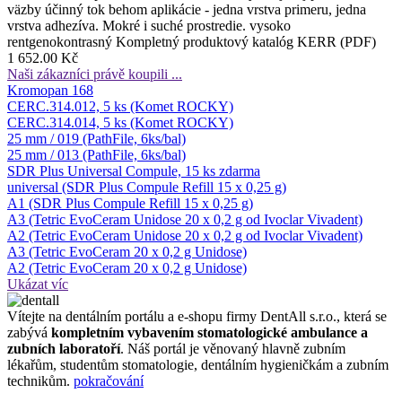
väzby účinný tok behom aplikácie - jedna vrstva primeru, jedna
vrstva adhezíva. Mokré i suché prostredie. vysoko
rentgenokontrasný Kompletný produktový katalóg KERR (PDF)
1 652.00 Kč
Naši zákazníci právě koupili ...
Kromopan 168
CERC.314.012, 5 ks (Komet ROCKY)
CERC.314.014, 5 ks (Komet ROCKY)
25 mm / 019 (PathFile, 6ks/bal)
25 mm / 013 (PathFile, 6ks/bal)
SDR Plus Universal Compule, 15 ks zdarma
universal (SDR Plus Compule Refill 15 x 0,25 g)
A1 (SDR Plus Compule Refill 15 x 0,25 g)
A3 (Tetric EvoCeram Unidose 20 x 0,2 g od Ivoclar Vivadent)
A2 (Tetric EvoCeram Unidose 20 x 0,2 g od Ivoclar Vivadent)
A3 (Tetric EvoCeram 20 x 0,2 g Unidose)
A2 (Tetric EvoCeram 20 x 0,2 g Unidose)
Ukázat víc
Ví­tejte na dentálním portálu a e-shopu firmy DentAll s.r.o., která se
zabývá
kompletním vybavením stomatologické ambulance a
zubních laboratoří
. Náš portál je věnovaný hlavně zubním
lékařům, studentům stomatologie, dentálním hygieničkám a zubním
technikům.
pokračování