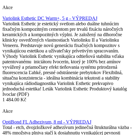
Akce
Variolink Esthetic DC Warm+, 5 g - VÝPREDAJ
Variolink Esthetic je estetický svetlom alebo duálne tuhnúcim
fixačným kompozitným cementom pre trvalú fixáciu náročných
keramických a kompozitných výplni. Je založený na dlhoročne
klinicky osvedčených vlastnostiach Variolinku II a Variolinku
Veneeru. Predstavuje novú generáciu fixačných kompozitov s
vynikajúcou estetikou a užívateľsky prívetivým spracovaním.
Výhody Variolink Esthetic vynikajúca odtieňová stabilita vďaka
patentovanému iniciátoru Ivocerin, ktorý je 100% bez amínov
vyvážený a priamočiary efekt tieňovania systému prirodzená
fluorescencia Ľahké, presné odstránenie prebytokov Flexibilná,
situačna konzistencia - ideálna kombinácia tekutosti a stability
vynikajúca rádiodiagnostika Variolink Esthetic prekvapivo
jednoduchá estetika! Leták Variolink Esthetic Produktový katalóg
Ivoclar (PDF)
1 484.00 Kč
Akce
OptiBond FL Adhezivum, 8 ml - VÝPREDAJ
Total - etch, dvojzložkové adhezívum jedinečná štrukturálna väzba -
48% množstva plniva stačí k dosiahnutiu vynikajúcej pevnosti