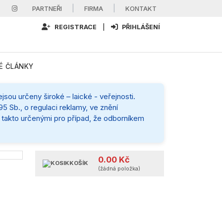
|
|
PARTNEŘI
FIRMA
KONTAKT
REGISTRACE
|
PŘIHLÁŠENÍ
É ČLÁNKY
sou určeny široké – laické - veřejnosti.
5 Sb., o regulaci reklamy, ve znění
mi takto určenými pro případ, že odborníkem
0.00 Kč
KOŠÍK
(žádná položka)