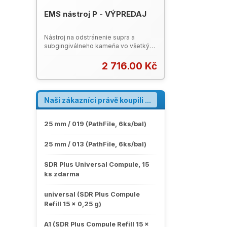
EN 13624, EN 13727, EN 14476 a EN
16615 Riedenie: 1% (100 litrov
EMS nástroj P - VÝPREDAJ
produktu pripraveného na použitie)
Zloženie v 100 g :10 g kvartérnych
Nástroj na odstránenie supra a
amóniových zlúčenín, pomocných
subgingiválneho kameňa vo všetkých
látok a vody
kvadrantoch. Poškodený prepravný
obal (krabička).
2 716.00 Kč
Naši zákazníci právě koupili ...
25 mm / 019 (PathFile, 6ks/bal)
25 mm / 013 (PathFile, 6ks/bal)
SDR Plus Universal Compule, 15
ks zdarma
universal (SDR Plus Compule
Refill 15 x 0,25 g)
A1 (SDR Plus Compule Refill 15 x