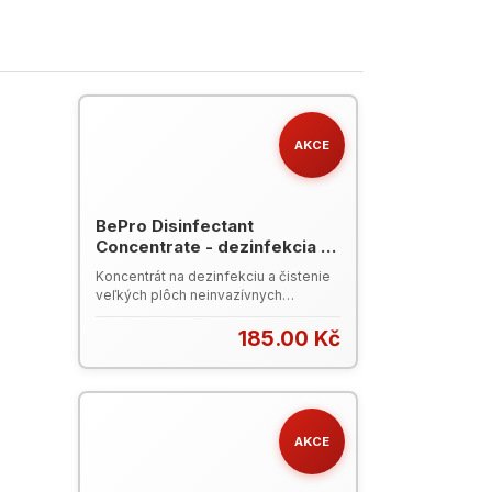
AKCE
BePro Disinfectant
Concentrate - dezinfekcia a
čistenie veľkých plôch, 1 L -
Koncentrát na dezinfekciu a čistenie
VÝPREDAJ
veľkých plôch neinvazívnych
zdravotníckych pomôcok (napr.
podlahy, kľučky, dvere a pod.). Účinný
185.00 Kč
na viac ako 100 patogénnych
mikroorganizmov Začína pôsobiť za
60 sekúnd a plnú účinnosť dosiahne
za 5 minút Účinné proti baktériám,
kvasinkám a vírusom Lepšia hodnota
AKCE
za peniaze Výborná materiálová
kompatibilita Jednoduchá aplikácia
Biologicky odbúrateľný V súlade s :