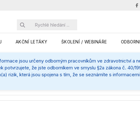
J
AKČNÍ LETÁKY
ŠKOLENÍ / WEBINÁŘE
ODBORN
nformace jsou určeny odborným pracovníkům ve zdravotnictví a nej
k potvrzujete, že jste odborníkem ve smyslu §2a zákona č. 40/199
(a) rizik, která jsou spojena s tím, že se seznámíte s informace