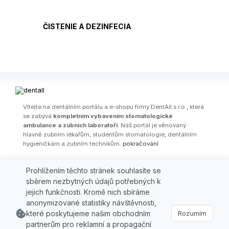
ČISTENIE A DEZINFECIA
Ví­tejte na dentálním portálu a e-shopu firmy DentAll s.r.o., která
se zabývá
kompletním vybavením stomatologické
ambulance a zubních laboratoří
. Náš portál je věnovaný
hlavně zubním lékařům, studentům stomatologie, dentálním
hygieničkám a zubním technikům.
pokračování
OBCHODNÍ PODMÍNKY
|
PARTNEŘI
|
FIRMA
|
KONTAKT
|
AKČNÍ
Prohlížením těchto stránek souhlasíte se
LETÁKY
|
ŠKOLENÍ / WEBINÁŘE
|
ODBORNÉ ČLÁNKY
|
AKCE
|
VÝPRODEJ
sběrem nezbytných údajů potřebných k
jejich funkčnosti. Kromě nich sbíráme
© 2026 DENTALL, spol. s r.o., Grafická 827/16, 15000 Praha 5,
anonymizované statistiky návštěvnosti,
e-mail:
obchod@dentall.cz
které poskytujeme našim obchodním
Rozumím
Tel.: +420 2 41 403 369, Fax: +420 2 41 403 369 | powered by
partnerům pro reklamní a propagační
www.greenleaf.sk