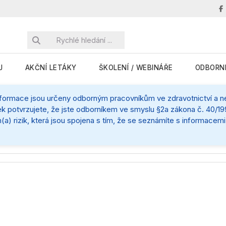
J
AKČNÍ LETÁKY
ŠKOLENÍ / WEBINÁŘE
ODBORN
nformace jsou určeny odborným pracovníkům ve zdravotnictví a nej
k potvrzujete, že jste odborníkem ve smyslu §2a zákona č. 40/199
(a) rizik, která jsou spojena s tím, že se seznámíte s informace