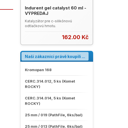
Indurent gel catalyst 60 ml -
VÝPREDAJ
Katalyzátor pre c-silikónovú
odtlačkovú hmotu.
162.00 Kč
Naši zákazníci právě koupili ...
Kromopan 168
CERC.314.012, 5 ks (Komet
ROCKY)
CERC.314.014, 5 ks (Komet
ROCKY)
25 mm / 019 (PathFile, 6ks/bal)
25 mm / 013 (PathFile, 6ks/bal)