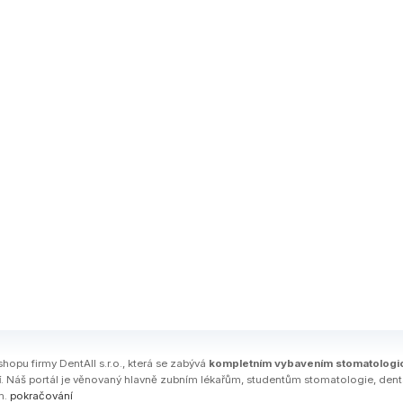
shopu firmy DentAll s.r.o., která se zabývá
kompletním vybavením stomatologi
í
. Náš portál je věnovaný hlavně zubním lékařům, studentům stomatologie, den
m.
pokračování