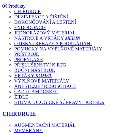
Produkty
CHIRURGIE
DEZINFEKCE A ČIŠTĚNÍ
DOKONČOVÁNÍ A LEŠTĚNÍ
ENDODONCIE
JEDNORÁZOVÝ MATERIÁL
NÁSTROJE A VRTÁKY
MEDIN
OTISKY / REBAZE A PODKLÁDÁNÍ
POMŮCKY NA VÝPLŇOVÉ MATERIÁLY
PŘÍSTROJE
PROFYLAXE
PŘÍSLUŠENSTVÍ K RTG
RUČNÍ NÁSTROJE
VRTÁKY
KOMET
VÝPLŇOVÉ MATERIÁLY
ANESTEZIE / RESUSCITACE
CAD / CAM / CEREC
ŽIDLE
STOMATOLOGICKÉ SÚPRAVY - KRESLÁ
CHIRURGIE
AUGMENTAČNÍ MATERIÁL
MEMBRÁNY