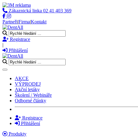
Zákaznická linka
02 41 403 369
Partneři
|
Firma
|
Kontakt
Registrace
|
Přihlášení
Toggle navigation
AKCE
VÝPRODEJ
Akční letáky
Školení / Webináře
Odborné články
Registrace
Přihlášení
Produkty