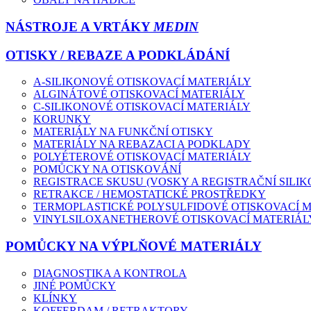
NÁSTROJE A VRTÁKY
MEDIN
OTISKY / REBAZE A PODKLÁDÁNÍ
A-SILIKONOVÉ OTISKOVACÍ MATERIÁLY
ALGINÁTOVÉ OTISKOVACÍ MATERIÁLY
C-SILIKONOVÉ OTISKOVACÍ MATERIÁLY
KORUNKY
MATERIÁLY NA FUNKČNÍ OTISKY
MATERIÁLY NA REBAZACI A PODKLADY
POLYÉTEROVÉ OTISKOVACÍ MATERIÁLY
POMŮCKY NA OTISKOVÁNÍ
REGISTRACE SKUSU (VOSKY A REGISTRAČNÍ SILIK
RETRAKCE / HEMOSTATICKÉ PROSTŘEDKY
TERMOPLASTICKÉ POLYSULFIDOVÉ OTISKOVACÍ 
VINYLSILOXANETHEROVÉ OTISKOVACÍ MATERIÁL
POMŮCKY NA VÝPLŇOVÉ MATERIÁLY
DIAGNOSTIKA A KONTROLA
JINÉ POMŮCKY
KLÍNKY
KOFFERDAM / RETRAKTORY