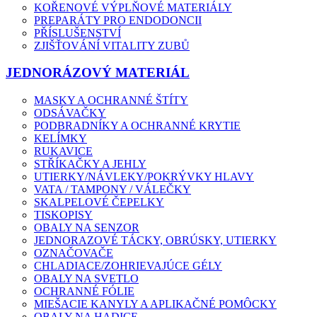
KOŘENOVÉ VÝPLŇOVÉ MATERIÁLY
PREPARÁTY PRO ENDODONCII
PŘÍSLUŠENSTVÍ
ZJIŠŤOVÁNÍ VITALITY ZUBŮ
JEDNORÁZOVÝ MATERIÁL
MASKY A OCHRANNÉ ŠTÍTY
ODSÁVAČKY
PODBRADNÍKY A OCHRANNÉ KRYTIE
KELÍMKY
RUKAVICE
STŘÍKAČKY A JEHLY
UTIERKY/NÁVLEKY/POKRÝVKY HLAVY
VATA / TAMPONY / VÁLEČKY
SKALPELOVÉ ČEPELKY
TISKOPISY
OBALY NA SENZOR
JEDNORAZOVÉ TÁCKY, OBRÚSKY, UTIERKY
OZNAČOVAČE
CHLADIACE/ZOHRIEVAJÚCE GÉLY
OBALY NA SVETLO
OCHRANNÉ FÓLIE
MIEŠACIE KANYLY A APLIKAČNÉ POMÔCKY
OBALY NA HADICE