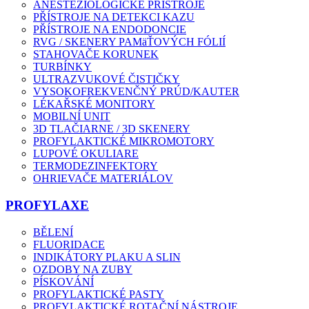
ANESTEZIOLOGICKÉ PŘÍSTROJE
PŘÍSTROJE NA DETEKCI KAZU
PŘÍSTROJE NA ENDODONCIE
RVG / SKENERY PAMäŤOVÝCH FÓLIÍ
STAHOVAČE KORUNEK
TURBÍNKY
ULTRAZVUKOVÉ ČISTIČKY
VYSOKOFREKVENČNÝ PRÚD/KAUTER
LÉKAŘSKÉ MONITORY
MOBILNÍ UNIT
3D TLAČIARNE / 3D SKENERY
PROFYLAKTICKÉ MIKROMOTORY
LUPOVÉ OKULIARE
TERMODEZINFEKTORY
OHRIEVAČE MATERIÁLOV
PROFYLAXE
BĚLENÍ
FLUORIDACE
INDIKÁTORY PLAKU A SLIN
OZDOBY NA ZUBY
PÍSKOVÁNÍ
PROFYLAKTICKÉ PASTY
PROFYLAKTICKÉ ROTAČNÍ NÁSTROJE