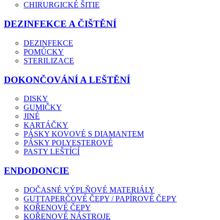
CHIRURGICKÉ ŠITIE
DEZINFEKCE A ČIŠTĚNÍ
DEZINFEKCE
POMŮCKY
STERILIZACE
DOKONČOVÁNÍ A LEŠTĚNÍ
DISKY
GUMIČKY
JINÉ
KARTÁČKY
PÁSKY KOVOVÉ S DIAMANTEM
PÁSKY POLYESTEROVÉ
PASTY LEŠTÍCÍ
ENDODONCIE
DOČASNÉ VÝPLŇOVÉ MATERIÁLY
GUTTAPERČOVÉ ČEPY / PAPÍROVÉ ČEPY
KOŘENOVÉ ČEPY
KOŘENOVÉ NÁSTROJE