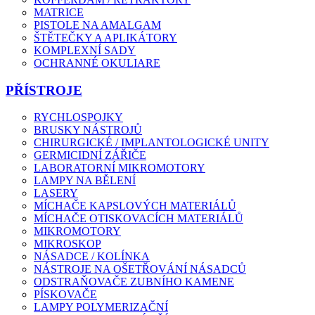
MATRICE
PISTOLE NA AMALGAM
ŠTĚTEČKY A APLIKÁTORY
KOMPLEXNÍ SADY
OCHRANNÉ OKULIARE
PŘÍSTROJE
RYCHLOSPOJKY
BRUSKY NÁSTROJŮ
CHIRURGICKÉ / IMPLANTOLOGICKÉ UNITY
GERMICIDNÍ ZÁŘIČE
LABORATORNÍ MIKROMOTORY
LAMPY NA BĚLENÍ
LASERY
MÍCHAČE KAPSLOVÝCH MATERIÁLŮ
MÍCHAČE OTISKOVACÍCH MATERIÁLŮ
MIKROMOTORY
MIKROSKOP
NÁSADCE / KOLÍNKA
NÁSTROJE NA OŠETŘOVÁNÍ NÁSADCŮ
ODSTRAŇOVAČE ZUBNÍHO KAMENE
PÍSKOVAČE
LAMPY POLYMERIZAČNÍ