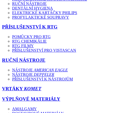
RUČNÍ NÁSTROJE
DENTÁLNÍ HYGIENA
ELEKTRICKÉ KARTÁČKY PHILIPS
PROFYLAKTICKÉ SOUPRAVY
PŘÍSLUŠENSTVÍ K RTG
POMŮCKY PRO RTG
RTG CHEMIKÁLIE
RTG FILMY
PŘÍSLUŠENSTVÍ PRO VISTASCAN
RUČNÍ NÁSTROJE
NÁSTROJE
AMERICAN EAGLE
NÁSTROJE
DEPPELER
PŘÍSLUŠENSTVÍ K NÁSTROJŮM
VRTÁKY
KOMET
VÝPLŇOVÉ MATERIÁLY
AMALGAMY