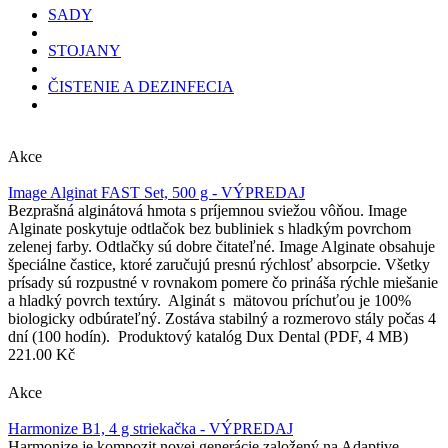
SADY
STOJANY
ČISTENIE A DEZINFECIA
Akce
Image Alginat FAST Set, 500 g - VÝPREDAJ
Bezprašná alginátová hmota s príjemnou sviežou vôňou. Image
Alginate poskytuje odtlačok bez bubliniek s hladkým povrchom
zelenej farby. Odtlačky sú dobre čitateľné. Image Alginate obsahuje
špeciálne častice, ktoré zaručujú presnú rýchlosť absorpcie. Všetky
prísady sú rozpustné v rovnakom pomere čo prináša rýchle miešanie
a hladký povrch textúry. Alginát s mätovou príchuťou je 100%
biologicky odbúrateľný. Zostáva stabilný a rozmerovo stály počas 4
dní (100 hodín). Produktový katalóg Dux Dental (PDF, 4 MB)
221.00 Kč
Akce
Harmonize B1, 4 g striekačka - VÝPREDAJ
Harmonize je kompozit novej generácie založený na Adaptive