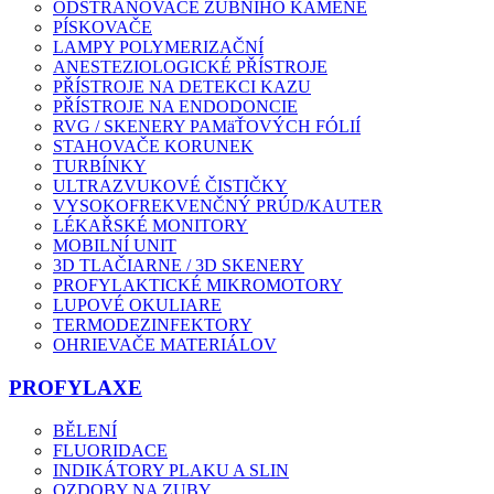
ODSTRAŇOVAČE ZUBNÍHO KAMENE
PÍSKOVAČE
LAMPY POLYMERIZAČNÍ
ANESTEZIOLOGICKÉ PŘÍSTROJE
PŘÍSTROJE NA DETEKCI KAZU
PŘÍSTROJE NA ENDODONCIE
RVG / SKENERY PAMäŤOVÝCH FÓLIÍ
STAHOVAČE KORUNEK
TURBÍNKY
ULTRAZVUKOVÉ ČISTIČKY
VYSOKOFREKVENČNÝ PRÚD/KAUTER
LÉKAŘSKÉ MONITORY
MOBILNÍ UNIT
3D TLAČIARNE / 3D SKENERY
PROFYLAKTICKÉ MIKROMOTORY
LUPOVÉ OKULIARE
TERMODEZINFEKTORY
OHRIEVAČE MATERIÁLOV
PROFYLAXE
BĚLENÍ
FLUORIDACE
INDIKÁTORY PLAKU A SLIN
OZDOBY NA ZUBY