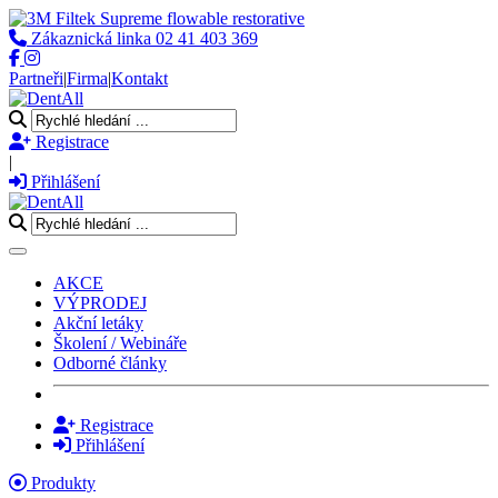
Zákaznická linka
02 41 403 369
Partneři
|
Firma
|
Kontakt
Registrace
|
Přihlášení
Toggle navigation
AKCE
VÝPRODEJ
Akční letáky
Školení / Webináře
Odborné články
Registrace
Přihlášení
Produkty