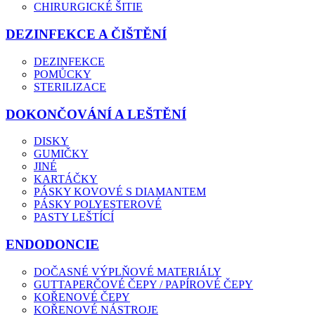
CHIRURGICKÉ ŠITIE
DEZINFEKCE A ČIŠTĚNÍ
DEZINFEKCE
POMŮCKY
STERILIZACE
DOKONČOVÁNÍ A LEŠTĚNÍ
DISKY
GUMIČKY
JINÉ
KARTÁČKY
PÁSKY KOVOVÉ S DIAMANTEM
PÁSKY POLYESTEROVÉ
PASTY LEŠTÍCÍ
ENDODONCIE
DOČASNÉ VÝPLŇOVÉ MATERIÁLY
GUTTAPERČOVÉ ČEPY / PAPÍROVÉ ČEPY
KOŘENOVÉ ČEPY
KOŘENOVÉ NÁSTROJE