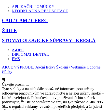
APLIKAČNÍ POMŮCKY
NEODKLADNÁ RESUSCITACE
CAD / CAM / CEREC
ŽIDLE
STOMATOLOGICKÉ SÚPRAVY - KRESLÁ
A-DEC
DIPLOMAT DENTAL
EMS
AKCE
VÝPRODEJ
Akční letáky
Školení / Webináře
Odborné
články
Čekejte prosím ...
Tyto stránky a na nich dále obsažené informace jsou určeny
odborným pracovníkům ve zdravotnictví a nejsou určeny široké –
laické - veřejnosti. Pokračováním v používání těchto stránek
potvrzujete, že jste odborníkem ve smyslu §2a zákona č. 40/1995
Sb., o regulaci reklamy, ve znění pozdějších předpisů, a že jste si