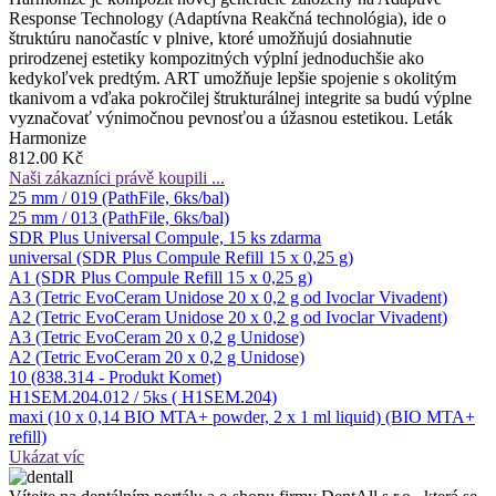
Response Technology (Adaptívna Reakčná technológia), ide o
štruktúru nanočastíc v plnive, ktoré umožňujú dosiahnutie
prirodzenej estetiky kompozitných výplní jednoduchšie ako
kedykoľvek predtým. ART umožňuje lepšie spojenie s okolitým
tkanivom a vďaka pokročilej štrukturálnej integrite sa budú výplne
vyznačovať výnimočnou pevnosťou a úžasnou estetikou. Leták
Harmonize
812.00 Kč
Naši zákazníci právě koupili ...
25 mm / 019 (PathFile, 6ks/bal)
25 mm / 013 (PathFile, 6ks/bal)
SDR Plus Universal Compule, 15 ks zdarma
universal (SDR Plus Compule Refill 15 x 0,25 g)
A1 (SDR Plus Compule Refill 15 x 0,25 g)
A3 (Tetric EvoCeram Unidose 20 x 0,2 g od Ivoclar Vivadent)
A2 (Tetric EvoCeram Unidose 20 x 0,2 g od Ivoclar Vivadent)
A3 (Tetric EvoCeram 20 x 0,2 g Unidose)
A2 (Tetric EvoCeram 20 x 0,2 g Unidose)
10 (838.314 - Produkt Komet)
H1SEM.204.012 / 5ks ( H1SEM.204)
maxi (10 x 0,14 BIO MTA+ powder, 2 x 1 ml liquid) (BIO MTA+
refill)
Ukázat víc