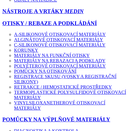
NÁSTROJE A VRTÁKY
MEDIN
OTISKY / REBAZE A PODKLÁDÁNÍ
A-SILIKONOVÉ OTISKOVACÍ MATERIÁLY
ALGINÁTOVÉ OTISKOVACÍ MATERIÁLY
C-SILIKONOVÉ OTISKOVACÍ MATERIÁLY
KORUNKY
MATERIÁLY NA FUNKČNÍ OTISKY
MATERIÁLY NA REBAZACI A PODKLADY
POLYÉTEROVÉ OTISKOVACÍ MATERIÁLY
POMŮCKY NA OTISKOVÁNÍ
REGISTRACE SKUSU (VOSKY A REGISTRAČNÍ
SILIKONY)
RETRAKCE / HEMOSTATICKÉ PROSTŘEDKY
TERMOPLASTICKÉ POLYSULFIDOVÉ OTISKOVACÍ
MATERIÁLY
VINYLSILOXANETHEROVÉ OTISKOVACÍ
MATERIÁLY
POMŮCKY NA VÝPLŇOVÉ MATERIÁLY
DIAGNOSTIKA A KONTROLA