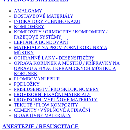
AMALGAMY
DOSTAVBOVÉ MATERIÁLY
INDIKÁTORY ZUBNÍHO KAZU
KOMPOMÉRY
KOMPOZITY / ORMOCERY / KOMPOMERY /
FAZETOVÉ SYSTÉMY
LEPTÁNÍ A BONDOVÁNÍ
MATERIÁLY NA PROVIZORNÍ KORUNKY A
MŮSTKY
OCHRANNÉ LAKY - DESENSITIZÉRY
OPRAVA KORUNEK A MŮSTKŮ / PŘÍPRAVKY NA
OPRAVU A FIXACI KERAMICKÝCH MŮSTKŮ A
KORUNEK
PLOMBOVÁNÍ FISUR
PODLOŽKY
PŘÍSLUŠENSTVÍ PRO SKLOIONOMERY
PROVIZORNÍ FIXAČNÍ MATERIÁLY
PROVIZORNÍ VÝPLŇOVÉ MATERIÁLY
TEKUTÉ / FLOW KOMPOZITY
CEMENTY / VÝPLŇOVÉ A FIXAČNÍ
BIOAKTÍVNE MATERIÁLY
ANESTEZIE / RESUSCITACE