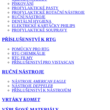
PÍSKOVÁNÍ
PROFYLAKTICKÉ PASTY
PROFYLAKTICKÉ ROTAČNÍ NÁSTROJE
RUČNÍ NÁSTROJE
DENTÁLNÍ HYGIENA
ELEKTRICKÉ KARTÁČKY PHILIPS
PROFYLAKTICKÉ SOUPRAVY
PŘÍSLUŠENSTVÍ K RTG
POMŮCKY PRO RTG
RTG CHEMIKÁLIE
RTG FILMY
PŘÍSLUŠENSTVÍ PRO VISTASCAN
RUČNÍ NÁSTROJE
NÁSTROJE
AMERICAN EAGLE
NÁSTROJE
DEPPELER
PŘÍSLUŠENSTVÍ K NÁSTROJŮM
VRTÁKY
KOMET
VÝPLŇOVÉ MATERIÁLY