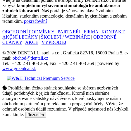
Ví­tejte na dentálním portálu a e-shopu firmy DentAll s.r.o., která se
zabývá
kompletním vybavením stomatologické ambulance a
zubních laboratoří
. Náš portál je věnovaný hlavně zubním
lékařům, studentům stomatologie, dentálním hygieničkám a zubním
technikům.
pokračování
OBCHODNÍ PODMÍNKY
|
PARTNEŘI
|
FIRMA
|
KONTAKT
|
AKČNÍ LETÁKY
|
ŠKOLENÍ / WEBINÁŘE
|
ODBORNÉ
ČLÁNKY
|
AKCE
|
VÝPRODEJ
© 2026 DENTALL, spol. s r.o., Grafická 827/16, 15000 Praha 5, e-
mail:
obchod@dentall.cz
Tel.: +420 2 41 403 369, Fax: +420 2 41 403 369 | powered by
www.greenleaf.sk
Prohlížením těchto stránek souhlasíte se sběrem nezbytných
údajů potřebných k jejich funkčnosti. Kromě nich sbíráme
anonymizované statistiky návštěvnosti, které poskytujeme našim
obchodním partnerům pro reklamní a propagační účely. Vězte, že
ochraně osobních údajů rozumíme. V případě nejasností nás kdykoli
kontaktujte.
Rozumím