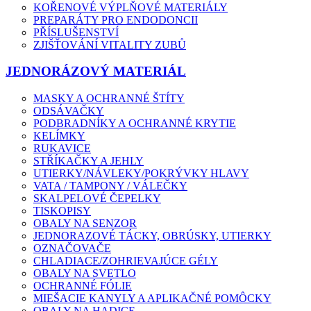
KOŘENOVÉ VÝPLŇOVÉ MATERIÁLY
PREPARÁTY PRO ENDODONCII
PŘÍSLUŠENSTVÍ
ZJIŠŤOVÁNÍ VITALITY ZUBŮ
JEDNORÁZOVÝ MATERIÁL
MASKY A OCHRANNÉ ŠTÍTY
ODSÁVAČKY
PODBRADNÍKY A OCHRANNÉ KRYTIE
KELÍMKY
RUKAVICE
STŘÍKAČKY A JEHLY
UTIERKY/NÁVLEKY/POKRÝVKY HLAVY
VATA / TAMPONY / VÁLEČKY
SKALPELOVÉ ČEPELKY
TISKOPISY
OBALY NA SENZOR
JEDNORAZOVÉ TÁCKY, OBRÚSKY, UTIERKY
OZNAČOVAČE
CHLADIACE/ZOHRIEVAJÚCE GÉLY
OBALY NA SVETLO
OCHRANNÉ FÓLIE
MIEŠACIE KANYLY A APLIKAČNÉ POMÔCKY
OBALY NA HADICE