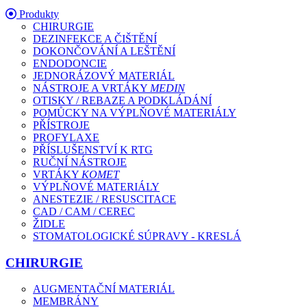
Produkty
CHIRURGIE
DEZINFEKCE A ČIŠTĚNÍ
DOKONČOVÁNÍ A LEŠTĚNÍ
ENDODONCIE
JEDNORÁZOVÝ MATERIÁL
NÁSTROJE A VRTÁKY
MEDIN
OTISKY / REBAZE A PODKLÁDÁNÍ
POMŮCKY NA VÝPLŇOVÉ MATERIÁLY
PŘÍSTROJE
PROFYLAXE
PŘÍSLUŠENSTVÍ K RTG
RUČNÍ NÁSTROJE
VRTÁKY
KOMET
VÝPLŇOVÉ MATERIÁLY
ANESTEZIE / RESUSCITACE
CAD / CAM / CEREC
ŽIDLE
STOMATOLOGICKÉ SÚPRAVY - KRESLÁ
CHIRURGIE
AUGMENTAČNÍ MATERIÁL
MEMBRÁNY