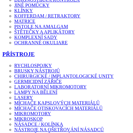
JINÉ POMŮCKY
KLÍNKY
KOFFERDAM / RETRAKTORY
MATRICE
PISTOLE NA AMALGAM
ŠTĚTEČKY A APLIKÁTORY
KOMPLEXNÍ SADY
OCHRANNÉ OKULIARE
PŘÍSTROJE
RYCHLOSPOJKY
BRUSKY NÁSTROJŮ
CHIRURGICKÉ / IMPLANTOLOGICKÉ UNITY
GERMICIDNÍ ZÁŘIČE
LABORATORNÍ MIKROMOTORY
LAMPY NA BĚLENÍ
LASERY
MÍCHAČE KAPSLOVÝCH MATERIÁLŮ
MÍCHAČE OTISKOVACÍCH MATERIÁLŮ
MIKROMOTORY
MIKROSKOP
NÁSADCE / KOLÍNKA
NÁSTROJE NA OŠETŘOVÁNÍ NÁSADCŮ