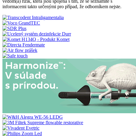
vědom(a) rizik, která jsou spojena s tím, že se seznámíte s
informacemi takto určenými pro případ, že odborníkem nejste.