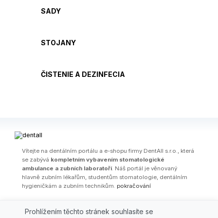
SADY
STOJANY
ČISTENIE A DEZINFECIA
Ví­tejte na dentálním portálu a e-shopu firmy DentAll s.r.o., která
se zabývá
kompletním vybavením stomatologické
ambulance a zubních laboratoří
. Náš portál je věnovaný
hlavně zubním lékařům, studentům stomatologie, dentálním
hygieničkám a zubním technikům.
pokračování
OBCHODNÍ PODMÍNKY
|
PARTNEŘI
|
FIRMA
|
KONTAKT
|
AKČNÍ
Prohlížením těchto stránek souhlasíte se
LETÁKY
|
ŠKOLENÍ / WEBINÁŘE
|
ODBORNÉ ČLÁNKY
|
AKCE
|