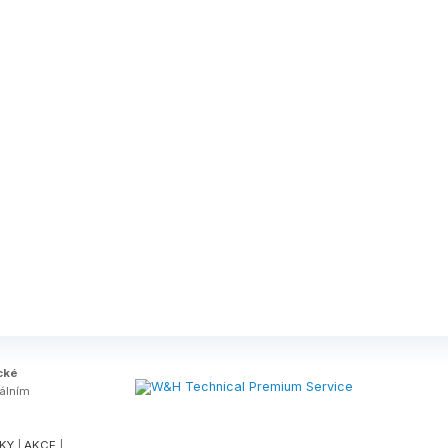
cké
tálním
KY
|
AKCE
|