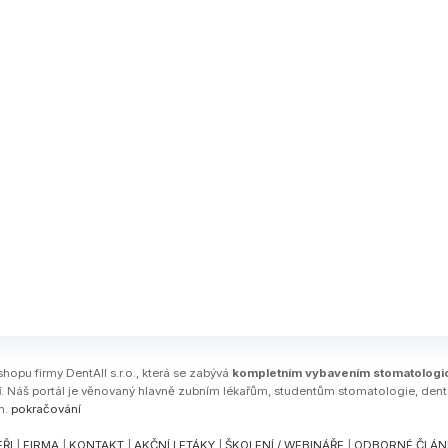
shopu firmy DentAll s.r.o., která se zabývá
kompletním vybavením stomatologi
í
. Náš portál je věnovaný hlavně zubním lékařům, studentům stomatologie, den
m.
pokračování
ŘI
|
FIRMA
|
KONTAKT
|
AKČNÍ LETÁKY
|
ŠKOLENÍ / WEBINÁŘE
|
ODBORNÉ ČLÁN