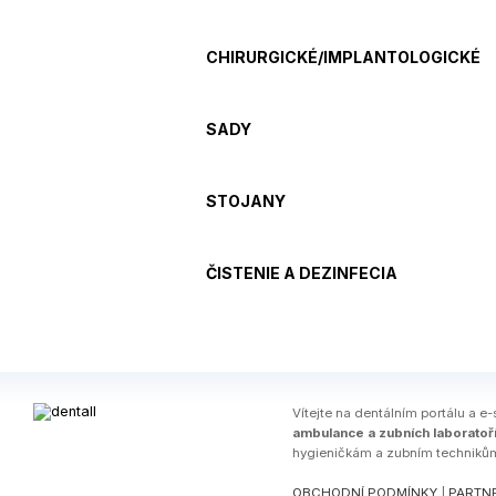
CHIRURGICKÉ/IMPLANTOLOGICKÉ
SADY
STOJANY
ČISTENIE A DEZINFECIA
Ví­tejte na dentálním portálu a e-
ambulance a zubních laboratoř
hygieničkám a zubním techniků
OBCHODNÍ PODMÍNKY
|
PARTNE