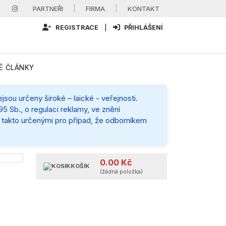
|
|
PARTNEŘI
FIRMA
KONTAKT
REGISTRACE
|
PŘIHLÁŠENÍ
É ČLÁNKY
sou určeny široké – laické - veřejnosti.
5 Sb., o regulaci reklamy, ve znění
mi takto určenými pro případ, že odborníkem
0.00 Kč
KOŠÍK
(žádná položka)