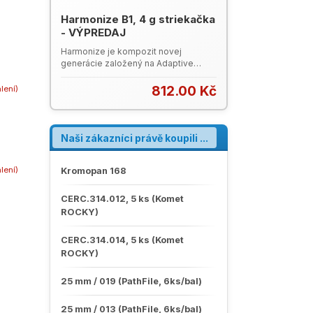
Harmonize B1, 4 g striekačka
- VÝPREDAJ
Harmonize je kompozit novej
generácie založený na Adaptive
Response Technology (Adaptívna
Reakčná technológia), ide o štruktúru
812.00 Kč
alení)
nanočastíc v plnive, ktoré umožňujú
dosiahnutie prirodzenej estetiky
kompozitných výplní jednoduchšie
ako kedykoľvek predtým. ART
Naši zákazníci právě koupili ...
umožňuje lepšie spojenie s okolitým
tkanivom a vďaka pokročilej
alení)
štrukturálnej integrite sa budú výplne
Kromopan 168
vyznačovať výnimočnou pevnosťou a
úžasnou estetikou. Leták Harmonize
CERC.314.012, 5 ks (Komet
ROCKY)
CERC.314.014, 5 ks (Komet
ROCKY)
25 mm / 019 (PathFile, 6ks/bal)
25 mm / 013 (PathFile, 6ks/bal)