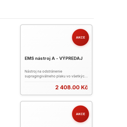
AKCE
EMS nástroj A - VÝPREDAJ
Nástroj na odstránenie
supragingiválneho plaku vo všetkých
kvadrantoch. Poškodený prepravný
obal (krabička).
2 408.00 Kč
AKCE