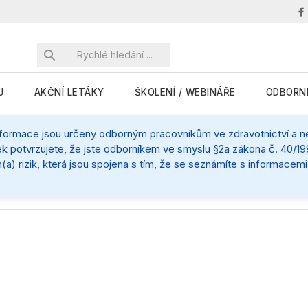
J
AKČNÍ LETÁKY
ŠKOLENÍ / WEBINÁŘE
ODBORN
nformace jsou určeny odborným pracovníkům ve zdravotnictví a nej
k potvrzujete, že jste odborníkem ve smyslu §2a zákona č. 40/199
(a) rizik, která jsou spojena s tím, že se seznámíte s informace