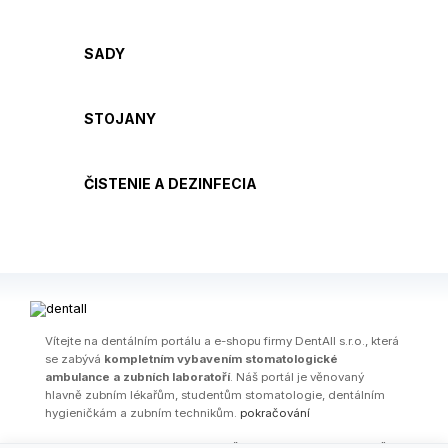
SADY
STOJANY
ČISTENIE A DEZINFECIA
Ví­tejte na dentálním portálu a e-shopu firmy DentAll s.r.o., která
se zabývá
kompletním vybavením stomatologické
ambulance a zubních laboratoří
. Náš portál je věnovaný
hlavně zubním lékařům, studentům stomatologie, dentálním
hygieničkám a zubním technikům.
pokračování