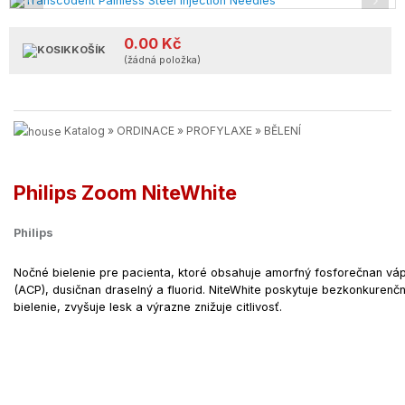
‹
›
0.00 Kč
KOŠÍK
(žádná položka)
Katalog
»
ORDINACE
»
PROFYLAXE
»
BĚLENÍ
Philips Zoom NiteWhite
Philips
Nočné bielenie pre pacienta, ktoré obsahuje amorfný fosforečnan vá
(ACP), dusičnan draselný a fluorid. NiteWhite poskytuje bezkonkurenč
bielenie, zvyšuje lesk a výrazne znižuje citlivosť.