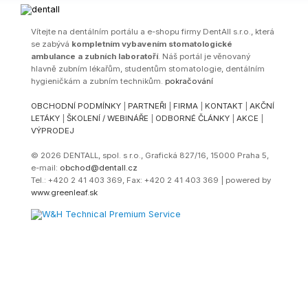
Ví­tejte na dentálním portálu a e-shopu firmy DentAll s.r.o., která
se zabývá
kompletním vybavením stomatologické
ambulance a zubních laboratoří
. Náš portál je věnovaný
hlavně zubním lékařům, studentům stomatologie, dentálním
hygieničkám a zubním technikům.
pokračování
OBCHODNÍ PODMÍNKY
|
PARTNEŘI
|
FIRMA
|
KONTAKT
|
AKČNÍ
LETÁKY
|
ŠKOLENÍ / WEBINÁŘE
|
ODBORNÉ ČLÁNKY
|
AKCE
|
VÝPRODEJ
© 2026 DENTALL, spol. s r.o., Grafická 827/16, 15000 Praha 5,
e-mail:
obchod@dentall.cz
Tel.: +420 2 41 403 369, Fax: +420 2 41 403 369 | powered by
www.greenleaf.sk