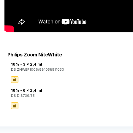
Philips Zoom NiteWhite
16% - 3 x 2,4 ml
DS ZNWEF1006/881058511030
16% - 6 x 2,4 ml
DS DIS739/35