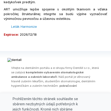
kedykoľvek predtým.
ART umožňuje lepšie spojenie s okolitým tkanivom a vďaka
pokročilej štrukturálnej integrite sa budú výplne vyznačovať
výnimočnou pevnosťou a úžasnou estetikou.
Leták Harmonize
Expirace:
2026/12/18
Ví­tejte na dentálním portálu a e-shopu firmy DentAll s.r.o., která
se zabývá
kompletním vybavením stomatologické
ambulance a zubních laboratoří
. Náš portál je věnovaný
hlavně zubním lékařům, studentům stomatologie, dentálním
hygieničkám a zubním technikům.
pokračování
OBCHODNÍ PODMÍNKY
|
PARTNEŘI
|
FIRMA
|
KONTAKT
|
AKČNÍ
Prohlížením těchto stránek souhlasíte se
LETÁKY
|
ŠKOLENÍ / WEBINÁŘE
|
ODBORNÉ ČLÁNKY
|
AKCE
|
VÝPRODEJ
sběrem nezbytných údajů potřebných k
jejich funkčnosti. Kromě nich sbíráme