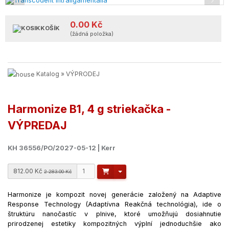
‹
›
0.00 Kč
KOŠÍK
(žádná položka)
Katalog
»
VÝPRODEJ
Harmonize B1, 4 g striekačka -
VÝPREDAJ
KH 36556/PO/2027-05-12 | Kerr
812.00 Kč
Toggle Dropdown
2 283.00 Kč
Harmonize je kompozit novej generácie založený na Adaptive
Response Technology (Adaptívna Reakčná technológia), ide o
štruktúru nanočastíc v plnive, ktoré umožňujú dosiahnutie
prirodzenej estetiky kompozitných výplní jednoduchšie ako