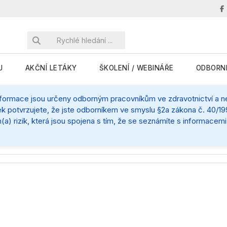
J
AKČNÍ LETÁKY
ŠKOLENÍ / WEBINÁŘE
ODBORN
nformace jsou určeny odborným pracovníkům ve zdravotnictví a nej
k potvrzujete, že jste odborníkem ve smyslu §2a zákona č. 40/199
(a) rizik, která jsou spojena s tím, že se seznámíte s informace