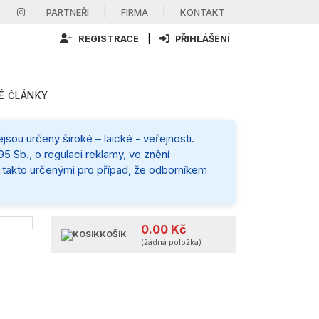
|
|
PARTNEŘI
FIRMA
KONTAKT
REGISTRACE
|
PŘIHLÁŠENÍ
É ČLÁNKY
sou určeny široké – laické - veřejnosti.
5 Sb., o regulaci reklamy, ve znění
mi takto určenými pro případ, že odborníkem
0.00 Kč
KOŠÍK
(žádná položka)