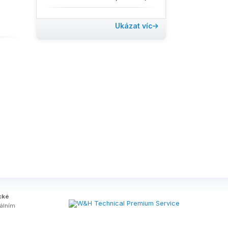
Ukázat víc
cké
tálním