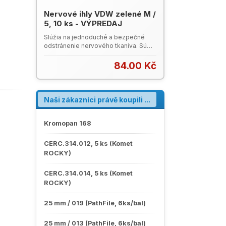
Nervové ihly VDW zelené M /
5, 10 ks - VÝPREDAJ
Slúžia na jednoduché a bezpečné
odstránenie nervového tkaniva. Sú
vyrobené z nerezovej ocele s rúčkou
CC-cord. 21 mm pracovná dĺžka
84.00 Kč
nástrojov. Balenie: 10 ks. Leták
Nástroje VDW (PDF)VDW Katalóg
2023 (PDF)
Naši zákazníci právě koupili ...
Kromopan 168
CERC.314.012, 5 ks (Komet
ROCKY)
CERC.314.014, 5 ks (Komet
ROCKY)
25 mm / 019 (PathFile, 6ks/bal)
25 mm / 013 (PathFile, 6ks/bal)