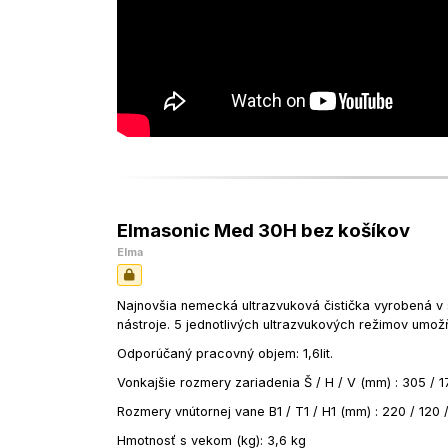
Elmasonic Med 30H bez košíkov
Elma
Najnovšia nemecká ultrazvuková čistička vyrobená v
nástroje. 5 jednotlivých ultrazvukových režimov umožň
Odporúčaný pracovný objem: 1,6lit.
Vonkajšie rozmery zariadenia Š / H / V (mm) : 305 /
Rozmery vnútornej vane B1 / T1 / H1 (mm)
: 220 / 120
Hmotnosť s vekom (kg): 3,6 kg