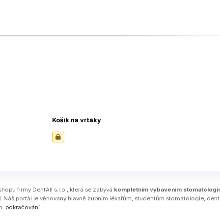
Košík na vrtáky
shopu firmy DentAll s.r.o., která se zabývá
kompletním vybavením stomatologi
í
. Náš portál je věnovaný hlavně zubním lékařům, studentům stomatologie, den
m.
pokračování