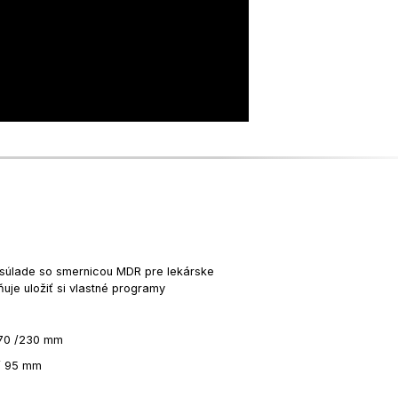
 súlade so smernicou MDR pre lekárske
uje uložiť si vlastné programy
 170 /230 mm
 / 95 mm