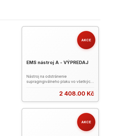
AKCE
EMS nástroj A - VÝPREDAJ
Nástroj na odstránenie
supragingiválneho plaku vo všetkých
kvadrantoch. Poškodený prepravný
obal (krabička).
2 408.00 Kč
AKCE