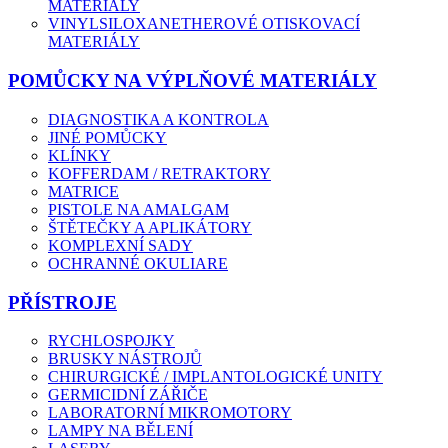
MATERIÁLY
VINYLSILOXANETHEROVÉ OTISKOVACÍ
MATERIÁLY
POMŮCKY NA VÝPLŇOVÉ MATERIÁLY
DIAGNOSTIKA A KONTROLA
JINÉ POMŮCKY
KLÍNKY
KOFFERDAM / RETRAKTORY
MATRICE
PISTOLE NA AMALGAM
ŠTĚTEČKY A APLIKÁTORY
KOMPLEXNÍ SADY
OCHRANNÉ OKULIARE
PŘÍSTROJE
RYCHLOSPOJKY
BRUSKY NÁSTROJŮ
CHIRURGICKÉ / IMPLANTOLOGICKÉ UNITY
GERMICIDNÍ ZÁŘIČE
LABORATORNÍ MIKROMOTORY
LAMPY NA BĚLENÍ