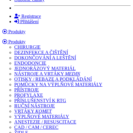
Registrace
Přihlášení
Produkty
Produkty
CHIRURGIE
DEZINFEKCE A ČIŠTĚNÍ
DOKONČOVÁNÍ A LEŠTĚNÍ
ENDODONCIE
JEDNORÁZOVÝ MATERIÁL
NÁSTROJE A VRTÁKY
MEDIN
OTISKY / REBAZE A PODKLÁDÁNÍ
POMŮCKY NA VÝPLŇOVÉ MATERIÁLY
PŘÍSTROJE
PROFYLAXE
PŘÍSLUŠENSTVÍ K RTG
RUČNÍ NÁSTROJE
VRTÁKY
KOMET
VÝPLŇOVÉ MATERIÁLY
ANESTEZIE / RESUSCITACE
CAD / CAM / CEREC
ŽIDLE