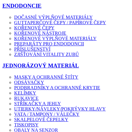
ENDODONCIE
DOČASNÉ VÝPLŇOVÉ MATERIÁLY
GUTTAPERČOVÉ ČEPY / PAPÍROVÉ ČEPY
KOŘENOVÉ ČEPY
KOŘENOVÉ NÁSTROJE
KOŘENOVÉ VÝPLŇOVÉ MATERIÁLY
PREPARÁTY PRO ENDODONCII
PŘÍSLUŠENSTVÍ
ZJIŠŤOVÁNÍ VITALITY ZUBŮ
JEDNORÁZOVÝ MATERIÁL
MASKY A OCHRANNÉ ŠTÍTY
ODSÁVAČKY
PODBRADNÍKY A OCHRANNÉ KRYTIE
KELÍMKY
RUKAVICE
STŘÍKAČKY A JEHLY
UTIERKY/NÁVLEKY/POKRÝVKY HLAVY
VATA / TAMPONY / VÁLEČKY
SKALPELOVÉ ČEPELKY
TISKOPISY
OBALY NA SENZOR