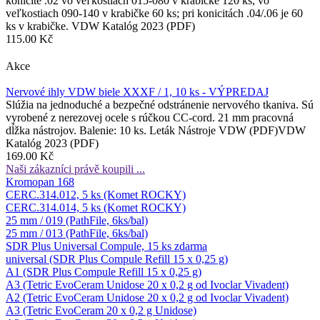
konicite .02 vo veľkostiach 015-080 v krabičke 120 ks, vo
veľkostiach 090-140 v krabičke 60 ks; pri konicitách .04/.06 je 60
ks v krabičke. VDW Katalóg 2023 (PDF)
115.00 Kč
Akce
Nervové ihly VDW biele XXXF / 1, 10 ks - VÝPREDAJ
Slúžia na jednoduché a bezpečné odstránenie nervového tkaniva. Sú
vyrobené z nerezovej ocele s rúčkou CC-cord. 21 mm pracovná
dĺžka nástrojov. Balenie: 10 ks. Leták Nástroje VDW (PDF)VDW
Katalóg 2023 (PDF)
169.00 Kč
Naši zákazníci právě koupili ...
Kromopan 168
CERC.314.012, 5 ks (Komet ROCKY)
CERC.314.014, 5 ks (Komet ROCKY)
25 mm / 019 (PathFile, 6ks/bal)
25 mm / 013 (PathFile, 6ks/bal)
SDR Plus Universal Compule, 15 ks zdarma
universal (SDR Plus Compule Refill 15 x 0,25 g)
A1 (SDR Plus Compule Refill 15 x 0,25 g)
A3 (Tetric EvoCeram Unidose 20 x 0,2 g od Ivoclar Vivadent)
A2 (Tetric EvoCeram Unidose 20 x 0,2 g od Ivoclar Vivadent)
A3 (Tetric EvoCeram 20 x 0,2 g Unidose)