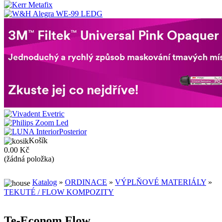
Košík
0.00 Kč
(žádná položka)
Katalog
»
ORDINACE
»
VÝPLŇOVÉ MATERIÁLY
»
TEKUTÉ / FLOW KOMPOZITY
Te-Econom Flow