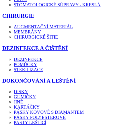
STOMATOLOGICKÉ SÚPRAVY - KRESLÁ
CHIRURGIE
AUGMENTAČNÍ MATERIÁL
MEMBRÁNY
CHIRURGICKÉ ŠITIE
DEZINFEKCE A ČIŠTĚNÍ
DEZINFEKCE
POMŮCKY
STERILIZACE
DOKONČOVÁNÍ A LEŠTĚNÍ
DISKY
GUMIČKY
JINÉ
KARTÁČKY
PÁSKY KOVOVÉ S DIAMANTEM
PÁSKY POLYESTEROVÉ
PASTY LEŠTÍCÍ