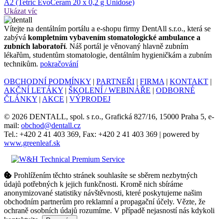
A2 (Tetric EvoCeram 20 x 0,2 g Unidose)
Ukázat víc
Ví­tejte na dentálním portálu a e-shopu firmy DentAll s.r.o., která se
zabývá
kompletním vybavením stomatologické ambulance a
zubních laboratoří
. Náš portál je věnovaný hlavně zubním
lékařům, studentům stomatologie, dentálním hygieničkám a zubním
technikům.
pokračování
OBCHODNÍ PODMÍNKY
|
PARTNEŘI
|
FIRMA
|
KONTAKT
|
AKČNÍ LETÁKY
|
ŠKOLENÍ / WEBINÁŘE
|
ODBORNÉ
ČLÁNKY
|
AKCE
|
VÝPRODEJ
© 2026 DENTALL, spol. s r.o., Grafická 827/16, 15000 Praha 5, e-
mail:
obchod@dentall.cz
Tel.: +420 2 41 403 369, Fax: +420 2 41 403 369 | powered by
www.greenleaf.sk
Prohlížením těchto stránek souhlasíte se sběrem nezbytných
údajů potřebných k jejich funkčnosti. Kromě nich sbíráme
anonymizované statistiky návštěvnosti, které poskytujeme našim
obchodním partnerům pro reklamní a propagační účely. Vězte, že
ochraně osobních údajů rozumíme. V případě nejasností nás kdykoli