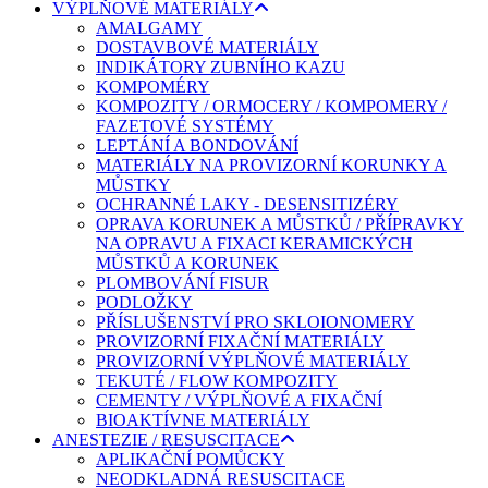
VÝPLŇOVÉ MATERIÁLY
AMALGAMY
DOSTAVBOVÉ MATERIÁLY
INDIKÁTORY ZUBNÍHO KAZU
KOMPOMÉRY
KOMPOZITY / ORMOCERY / KOMPOMERY /
FAZETOVÉ SYSTÉMY
LEPTÁNÍ A BONDOVÁNÍ
MATERIÁLY NA PROVIZORNÍ KORUNKY A
MŮSTKY
OCHRANNÉ LAKY - DESENSITIZÉRY
OPRAVA KORUNEK A MŮSTKŮ / PŘÍPRAVKY
NA OPRAVU A FIXACI KERAMICKÝCH
MŮSTKŮ A KORUNEK
PLOMBOVÁNÍ FISUR
PODLOŽKY
PŘÍSLUŠENSTVÍ PRO SKLOIONOMERY
PROVIZORNÍ FIXAČNÍ MATERIÁLY
PROVIZORNÍ VÝPLŇOVÉ MATERIÁLY
TEKUTÉ / FLOW KOMPOZITY
CEMENTY / VÝPLŇOVÉ A FIXAČNÍ
BIOAKTÍVNE MATERIÁLY
ANESTEZIE / RESUSCITACE
APLIKAČNÍ POMŮCKY
NEODKLADNÁ RESUSCITACE