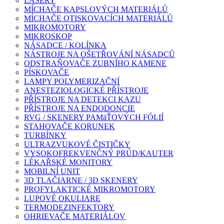
LASERY
MÍCHAČE KAPSLOVÝCH MATERIÁLŮ
MÍCHAČE OTISKOVACÍCH MATERIÁLŮ
MIKROMOTORY
MIKROSKOP
NÁSADCE / KOLÍNKA
NÁSTROJE NA OŠETŘOVÁNÍ NÁSADCŮ
ODSTRAŇOVAČE ZUBNÍHO KAMENE
PÍSKOVAČE
LAMPY POLYMERIZAČNÍ
ANESTEZIOLOGICKÉ PŘÍSTROJE
PŘÍSTROJE NA DETEKCI KAZU
PŘÍSTROJE NA ENDODONCIE
RVG / SKENERY PAMäŤOVÝCH FÓLIÍ
STAHOVAČE KORUNEK
TURBÍNKY
ULTRAZVUKOVÉ ČISTIČKY
VYSOKOFREKVENČNÝ PRÚD/KAUTER
LÉKAŘSKÉ MONITORY
MOBILNÍ UNIT
3D TLAČIARNE / 3D SKENERY
PROFYLAKTICKÉ MIKROMOTORY
LUPOVÉ OKULIARE
TERMODEZINFEKTORY
OHRIEVAČE MATERIÁLOV