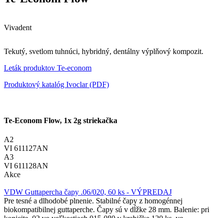
Vivadent
Tekutý, svetlom tuhnúci, hybridný, dentálny výplňový kompozit.
Leták produktov Te-econom
Produktový katalóg Ivoclar (PDF)
Te-Econom Flow, 1x 2g striekačka
A2
VI 611127AN
A3
VI 611128AN
Akce
VDW Guttapercha čapy .06/020, 60 ks - VÝPREDAJ
Pre tesné a dlhodobé plnenie. Stabilné čapy z homogénnej
biokompatibilnej guttaperche. Čapy sú v dĺžke 28 mm. Balenie: pri