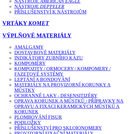
NÁSTROJE
AMERICAN EAGLE
NÁSTROJE
DEPPELER
PŘÍSLUŠENSTVÍ K NÁSTROJŮM
VRTÁKY
KOMET
VÝPLŇOVÉ MATERIÁLY
AMALGAMY
DOSTAVBOVÉ MATERIÁLY
INDIKÁTORY ZUBNÍHO KAZU
KOMPOMÉRY
KOMPOZITY / ORMOCERY / KOMPOMERY /
FAZETOVÉ SYSTÉMY
LEPTÁNÍ A BONDOVÁNÍ
MATERIÁLY NA PROVIZORNÍ KORUNKY A
MŮSTKY
OCHRANNÉ LAKY - DESENSITIZÉRY
OPRAVA KORUNEK A MŮSTKŮ / PŘÍPRAVKY NA
OPRAVU A FIXACI KERAMICKÝCH MŮSTKŮ A
KORUNEK
PLOMBOVÁNÍ FISUR
PODLOŽKY
PŘÍSLUŠENSTVÍ PRO SKLOIONOMERY
PROVIZORNÍ FIXAČNÍ MATERIÁLY