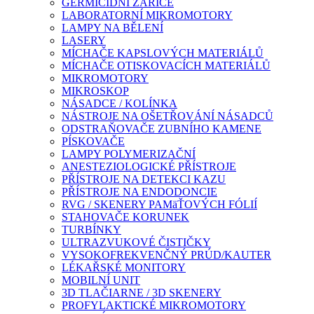
GERMICIDNÍ ZÁŘIČE
LABORATORNÍ MIKROMOTORY
LAMPY NA BĚLENÍ
LASERY
MÍCHAČE KAPSLOVÝCH MATERIÁLŮ
MÍCHAČE OTISKOVACÍCH MATERIÁLŮ
MIKROMOTORY
MIKROSKOP
NÁSADCE / KOLÍNKA
NÁSTROJE NA OŠETŘOVÁNÍ NÁSADCŮ
ODSTRAŇOVAČE ZUBNÍHO KAMENE
PÍSKOVAČE
LAMPY POLYMERIZAČNÍ
ANESTEZIOLOGICKÉ PŘÍSTROJE
PŘÍSTROJE NA DETEKCI KAZU
PŘÍSTROJE NA ENDODONCIE
RVG / SKENERY PAMäŤOVÝCH FÓLIÍ
STAHOVAČE KORUNEK
TURBÍNKY
ULTRAZVUKOVÉ ČISTIČKY
VYSOKOFREKVENČNÝ PRÚD/KAUTER
LÉKAŘSKÉ MONITORY
MOBILNÍ UNIT
3D TLAČIARNE / 3D SKENERY
PROFYLAKTICKÉ MIKROMOTORY