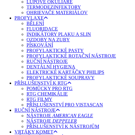
LUPOVÉ OKULIARE
TERMODEZINFEKTORY
OHRIEVAČE MATERIÁLOV
PROFYLAXE
BĚLENÍ
FLUORIDACE
INDIKÁTORY PLAKU A SLIN
OZDOBY NA ZUBY
PÍSKOVÁNÍ
PROFYLAKTICKÉ PASTY
PROFYLAKTICKÉ ROTAČNÍ NÁSTROJE
RUČNÍ NÁSTROJE
DENTÁLNÍ HYGIENA
ELEKTRICKÉ KARTÁČKY PHILIPS
PROFYLAKTICKÉ SOUPRAVY
PŘÍSLUŠENSTVÍ K RTG
POMŮCKY PRO RTG
RTG CHEMIKÁLIE
RTG FILMY
PŘÍSLUŠENSTVÍ PRO VISTASCAN
RUČNÍ NÁSTROJE
NÁSTROJE
AMERICAN EAGLE
NÁSTROJE
DEPPELER
PŘÍSLUŠENSTVÍ K NÁSTROJŮM
VRTÁKY KOMET