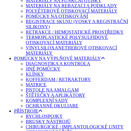
MATERIÁLY NA FUNKČNÍ OTISKY
MATERIÁLY NA REBAZACI A PODKLADY
POLYÉTEROVÉ OTISKOVACÍ MATERIÁLY
POMŮCKY NA OTISKOVÁNÍ
REGISTRACE SKUSU (VOSKY A REGISTRAČNÍ
SILIKONY)
RETRAKCE / HEMOSTATICKÉ PROSTŘEDKY
TERMOPLASTICKÉ POLYSULFIDOVÉ
OTISKOVACÍ MATERIÁLY
VINYLSILOXANETHEROVÉ OTISKOVACÍ
MATERIÁLY
POMŮCKY NA VÝPLŇOVÉ MATERIÁLY
DIAGNOSTIKA A KONTROLA
JINÉ POMŮCKY
KLÍNKY
KOFFERDAM / RETRAKTORY
MATRICE
PISTOLE NA AMALGAM
ŠTĚTEČKY A APLIKÁTORY
KOMPLEXNÍ SADY
OCHRANNÉ OKULIARE
PŘÍSTROJE
RYCHLOSPOJKY
BRUSKY NÁSTROJŮ
CHIRURGICKÉ / IMPLANTOLOGICKÉ UNITY