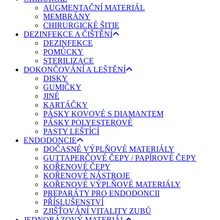
AUGMENTAČNÍ MATERIÁL
MEMBRÁNY
CHIRURGICKÉ ŠITIE
DEZINFEKCE A ČIŠTĚNÍ
DEZINFEKCE
POMŮCKY
STERILIZACE
DOKONČOVÁNÍ A LEŠTĚNÍ
DISKY
GUMIČKY
JINÉ
KARTÁČKY
PÁSKY KOVOVÉ S DIAMANTEM
PÁSKY POLYESTEROVÉ
PASTY LEŠTÍCÍ
ENDODONCIE
DOČASNÉ VÝPLŇOVÉ MATERIÁLY
GUTTAPERČOVÉ ČEPY / PAPÍROVÉ ČEPY
KOŘENOVÉ ČEPY
KOŘENOVÉ NÁSTROJE
KOŘENOVÉ VÝPLŇOVÉ MATERIÁLY
PREPARÁTY PRO ENDODONCII
PŘÍSLUŠENSTVÍ
ZJIŠŤOVÁNÍ VITALITY ZUBŮ
JEDNORÁZOVÝ MATERIÁL