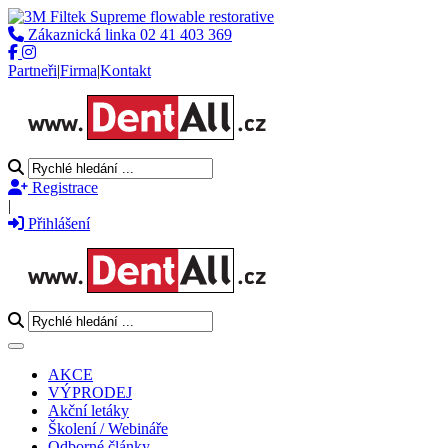
Zákaznická linka
02 41 403 369
Partneři
|
Firma
|
Kontakt
Registrace
|
Přihlášení
Toggle navigation
AKCE
VÝPRODEJ
Akční letáky
Školení / Webináře
Odborné články