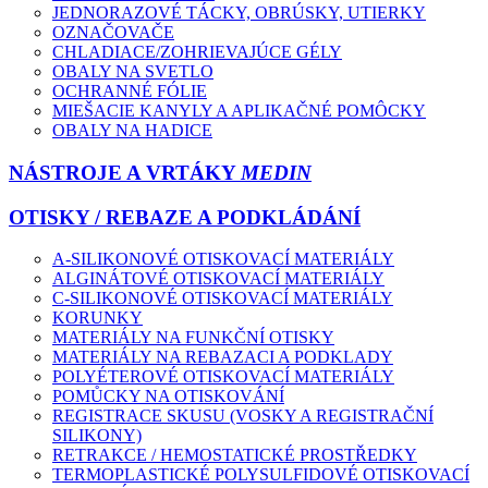
JEDNORAZOVÉ TÁCKY, OBRÚSKY, UTIERKY
OZNAČOVAČE
CHLADIACE/ZOHRIEVAJÚCE GÉLY
OBALY NA SVETLO
OCHRANNÉ FÓLIE
MIEŠACIE KANYLY A APLIKAČNÉ POMÔCKY
OBALY NA HADICE
NÁSTROJE A VRTÁKY
MEDIN
OTISKY / REBAZE A PODKLÁDÁNÍ
A-SILIKONOVÉ OTISKOVACÍ MATERIÁLY
ALGINÁTOVÉ OTISKOVACÍ MATERIÁLY
C-SILIKONOVÉ OTISKOVACÍ MATERIÁLY
KORUNKY
MATERIÁLY NA FUNKČNÍ OTISKY
MATERIÁLY NA REBAZACI A PODKLADY
POLYÉTEROVÉ OTISKOVACÍ MATERIÁLY
POMŮCKY NA OTISKOVÁNÍ
REGISTRACE SKUSU (VOSKY A REGISTRAČNÍ
SILIKONY)
RETRAKCE / HEMOSTATICKÉ PROSTŘEDKY
TERMOPLASTICKÉ POLYSULFIDOVÉ OTISKOVACÍ