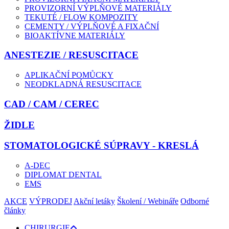
PROVIZORNÍ VÝPLŇOVÉ MATERIÁLY
TEKUTÉ / FLOW KOMPOZITY
CEMENTY / VÝPLŇOVÉ A FIXAČNÍ
BIOAKTÍVNE MATERIÁLY
ANESTEZIE / RESUSCITACE
APLIKAČNÍ POMŮCKY
NEODKLADNÁ RESUSCITACE
CAD / CAM / CEREC
ŽIDLE
STOMATOLOGICKÉ SÚPRAVY - KRESLÁ
A-DEC
DIPLOMAT DENTAL
EMS
AKCE
VÝPRODEJ
Akční letáky
Školení / Webináře
Odborné
články
CHIRURGIE