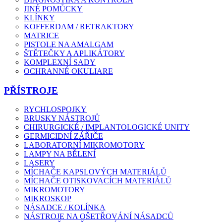
JINÉ POMŮCKY
KLÍNKY
KOFFERDAM / RETRAKTORY
MATRICE
PISTOLE NA AMALGAM
ŠTĚTEČKY A APLIKÁTORY
KOMPLEXNÍ SADY
OCHRANNÉ OKULIARE
PŘÍSTROJE
RYCHLOSPOJKY
BRUSKY NÁSTROJŮ
CHIRURGICKÉ / IMPLANTOLOGICKÉ UNITY
GERMICIDNÍ ZÁŘIČE
LABORATORNÍ MIKROMOTORY
LAMPY NA BĚLENÍ
LASERY
MÍCHAČE KAPSLOVÝCH MATERIÁLŮ
MÍCHAČE OTISKOVACÍCH MATERIÁLŮ
MIKROMOTORY
MIKROSKOP
NÁSADCE / KOLÍNKA
NÁSTROJE NA OŠETŘOVÁNÍ NÁSADCŮ