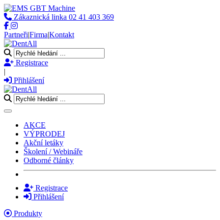
Zákaznická linka
02 41 403 369
Partneři
|
Firma
|
Kontakt
Registrace
|
Přihlášení
Toggle navigation
AKCE
VÝPRODEJ
Akční letáky
Školení / Webináře
Odborné články
Registrace
Přihlášení
Produkty