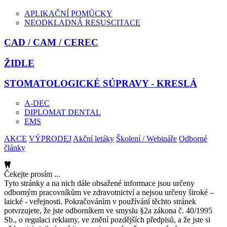
APLIKAČNÍ POMŮCKY
NEODKLADNÁ RESUSCITACE
CAD / CAM / CEREC
ŽIDLE
STOMATOLOGICKÉ SÚPRAVY - KRESLÁ
A-DEC
DIPLOMAT DENTAL
EMS
AKCE
VÝPRODEJ
Akční letáky
Školení / Webináře
Odborné
články
Čekejte prosím ...
Tyto stránky a na nich dále obsažené informace jsou určeny
odborným pracovníkům ve zdravotnictví a nejsou určeny široké –
laické - veřejnosti. Pokračováním v používání těchto stránek
potvrzujete, že jste odborníkem ve smyslu §2a zákona č. 40/1995
Sb., o regulaci reklamy, ve znění pozdějších předpisů, a že jste si