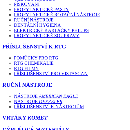
PÍSKOVÁNÍ
PROFYLAKTICKÉ PASTY
PROFYLAKTICKÉ ROTAČNÍ NÁSTROJE
RUČNÍ NÁSTROJE
DENTÁLNÍ HYGIENA
ELEKTRICKÉ KARTÁČKY PHILIPS
PROFYLAKTICKÉ SOUPRAVY
PŘÍSLUŠENSTVÍ K RTG
POMŮCKY PRO RTG
RTG CHEMIKÁLIE
RTG FILMY
PŘÍSLUŠENSTVÍ PRO VISTASCAN
RUČNÍ NÁSTROJE
NÁSTROJE
AMERICAN EAGLE
NÁSTROJE
DEPPELER
PŘÍSLUŠENSTVÍ K NÁSTROJŮM
VRTÁKY
KOMET
VÝPLŇOVÉ MATERIÁLY