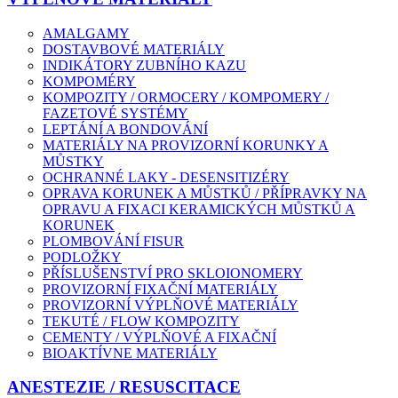
AMALGAMY
DOSTAVBOVÉ MATERIÁLY
INDIKÁTORY ZUBNÍHO KAZU
KOMPOMÉRY
KOMPOZITY / ORMOCERY / KOMPOMERY /
FAZETOVÉ SYSTÉMY
LEPTÁNÍ A BONDOVÁNÍ
MATERIÁLY NA PROVIZORNÍ KORUNKY A
MŮSTKY
OCHRANNÉ LAKY - DESENSITIZÉRY
OPRAVA KORUNEK A MŮSTKŮ / PŘÍPRAVKY NA
OPRAVU A FIXACI KERAMICKÝCH MŮSTKŮ A
KORUNEK
PLOMBOVÁNÍ FISUR
PODLOŽKY
PŘÍSLUŠENSTVÍ PRO SKLOIONOMERY
PROVIZORNÍ FIXAČNÍ MATERIÁLY
PROVIZORNÍ VÝPLŇOVÉ MATERIÁLY
TEKUTÉ / FLOW KOMPOZITY
CEMENTY / VÝPLŇOVÉ A FIXAČNÍ
BIOAKTÍVNE MATERIÁLY
ANESTEZIE / RESUSCITACE