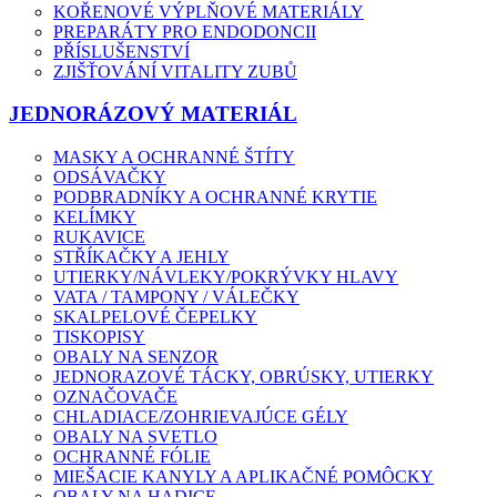
KOŘENOVÉ VÝPLŇOVÉ MATERIÁLY
PREPARÁTY PRO ENDODONCII
PŘÍSLUŠENSTVÍ
ZJIŠŤOVÁNÍ VITALITY ZUBŮ
JEDNORÁZOVÝ MATERIÁL
MASKY A OCHRANNÉ ŠTÍTY
ODSÁVAČKY
PODBRADNÍKY A OCHRANNÉ KRYTIE
KELÍMKY
RUKAVICE
STŘÍKAČKY A JEHLY
UTIERKY/NÁVLEKY/POKRÝVKY HLAVY
VATA / TAMPONY / VÁLEČKY
SKALPELOVÉ ČEPELKY
TISKOPISY
OBALY NA SENZOR
JEDNORAZOVÉ TÁCKY, OBRÚSKY, UTIERKY
OZNAČOVAČE
CHLADIACE/ZOHRIEVAJÚCE GÉLY
OBALY NA SVETLO
OCHRANNÉ FÓLIE
MIEŠACIE KANYLY A APLIKAČNÉ POMÔCKY
OBALY NA HADICE