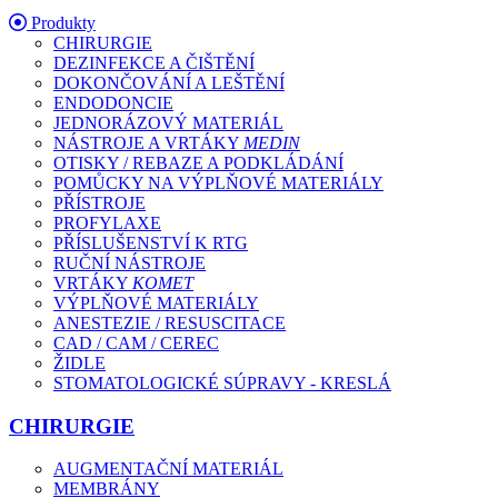
Produkty
CHIRURGIE
DEZINFEKCE A ČIŠTĚNÍ
DOKONČOVÁNÍ A LEŠTĚNÍ
ENDODONCIE
JEDNORÁZOVÝ MATERIÁL
NÁSTROJE A VRTÁKY
MEDIN
OTISKY / REBAZE A PODKLÁDÁNÍ
POMŮCKY NA VÝPLŇOVÉ MATERIÁLY
PŘÍSTROJE
PROFYLAXE
PŘÍSLUŠENSTVÍ K RTG
RUČNÍ NÁSTROJE
VRTÁKY
KOMET
VÝPLŇOVÉ MATERIÁLY
ANESTEZIE / RESUSCITACE
CAD / CAM / CEREC
ŽIDLE
STOMATOLOGICKÉ SÚPRAVY - KRESLÁ
CHIRURGIE
AUGMENTAČNÍ MATERIÁL
MEMBRÁNY