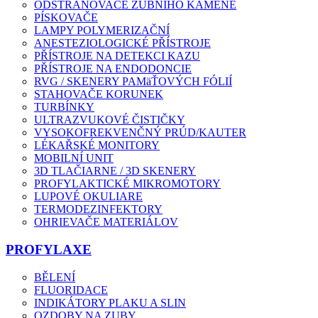
ODSTRAŇOVAČE ZUBNÍHO KAMENE
PÍSKOVAČE
LAMPY POLYMERIZAČNÍ
ANESTEZIOLOGICKÉ PŘÍSTROJE
PŘÍSTROJE NA DETEKCI KAZU
PŘÍSTROJE NA ENDODONCIE
RVG / SKENERY PAMäŤOVÝCH FÓLIÍ
STAHOVAČE KORUNEK
TURBÍNKY
ULTRAZVUKOVÉ ČISTIČKY
VYSOKOFREKVENČNÝ PRÚD/KAUTER
LÉKAŘSKÉ MONITORY
MOBILNÍ UNIT
3D TLAČIARNE / 3D SKENERY
PROFYLAKTICKÉ MIKROMOTORY
LUPOVÉ OKULIARE
TERMODEZINFEKTORY
OHRIEVAČE MATERIÁLOV
PROFYLAXE
BĚLENÍ
FLUORIDACE
INDIKÁTORY PLAKU A SLIN
OZDOBY NA ZUBY