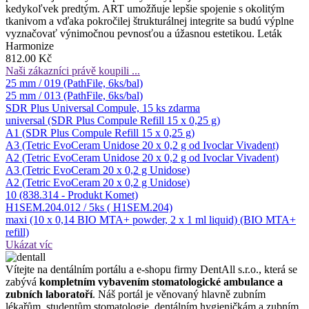
kedykoľvek predtým. ART umožňuje lepšie spojenie s okolitým
tkanivom a vďaka pokročilej štrukturálnej integrite sa budú výplne
vyznačovať výnimočnou pevnosťou a úžasnou estetikou. Leták
Harmonize
812.00 Kč
Naši zákazníci právě koupili ...
25 mm / 019 (PathFile, 6ks/bal)
25 mm / 013 (PathFile, 6ks/bal)
SDR Plus Universal Compule, 15 ks zdarma
universal (SDR Plus Compule Refill 15 x 0,25 g)
A1 (SDR Plus Compule Refill 15 x 0,25 g)
A3 (Tetric EvoCeram Unidose 20 x 0,2 g od Ivoclar Vivadent)
A2 (Tetric EvoCeram Unidose 20 x 0,2 g od Ivoclar Vivadent)
A3 (Tetric EvoCeram 20 x 0,2 g Unidose)
A2 (Tetric EvoCeram 20 x 0,2 g Unidose)
10 (838.314 - Produkt Komet)
H1SEM.204.012 / 5ks ( H1SEM.204)
maxi (10 x 0,14 BIO MTA+ powder, 2 x 1 ml liquid) (BIO MTA+
refill)
Ukázat víc
Ví­tejte na dentálním portálu a e-shopu firmy DentAll s.r.o., která se
zabývá
kompletním vybavením stomatologické ambulance a
zubních laboratoří
. Náš portál je věnovaný hlavně zubním
lékařům, studentům stomatologie, dentálním hygieničkám a zubním