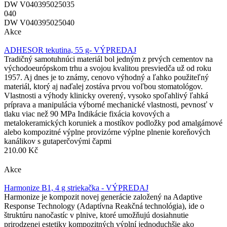
DW V040395025035
040
DW V040395025040
Akce
ADHESOR tekutina, 55 g- VÝPREDAJ
Tradičný samotuhnúci materiál bol jedným z prvých cementov na
východoeurópskom trhu a svojou kvalitou presviedča už od roku
1957. Aj dnes je to známy, cenovo výhodný a ľahko použiteľný
materiál, ktorý aj naďalej zostáva prvou voľbou stomatológov.
Vlastnosti a výhody klinicky overený, vysoko spoľahlivý ľahká
príprava a manipulácia výborné mechanické vlastnosti, pevnosť v
tlaku viac než 90 MPa Indikácie fixácia kovových a
metalokeramických koruniek a mostíkov podložky pod amalgámové
alebo kompozitné výplne provizórne výplne plnenie koreňových
kanálikov s gutaperčovými čapmi
210.00 Kč
Akce
Harmonize B1, 4 g striekačka - VÝPREDAJ
Harmonize je kompozit novej generácie založený na Adaptive
Response Technology (Adaptívna Reakčná technológia), ide o
štruktúru nanočastíc v plnive, ktoré umožňujú dosiahnutie
prirodzenej estetiky kompozitných výplní jednoduchšie ako