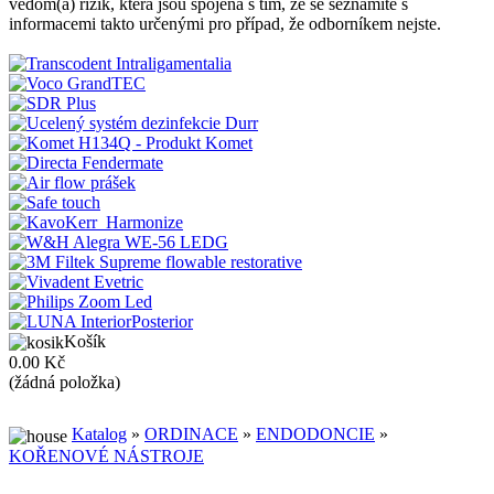
vědom(a) rizik, která jsou spojena s tím, že se seznámíte s
informacemi takto určenými pro případ, že odborníkem nejste.
Košík
0.00 Kč
(žádná položka)
Katalog
»
ORDINACE
»
ENDODONCIE
»
KOŘENOVÉ NÁSTROJE