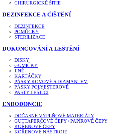
CHIRURGICKÉ ŠITIE
DEZINFEKCE A ČIŠTĚNÍ
DEZINFEKCE
POMŮCKY
STERILIZACE
DOKONČOVÁNÍ A LEŠTĚNÍ
DISKY
GUMIČKY
JINÉ
KARTÁČKY
PÁSKY KOVOVÉ S DIAMANTEM
PÁSKY POLYESTEROVÉ
PASTY LEŠTÍCÍ
ENDODONCIE
DOČASNÉ VÝPLŇOVÉ MATERIÁLY
GUTTAPERČOVÉ ČEPY / PAPÍROVÉ ČEPY
KOŘENOVÉ ČEPY
KOŘENOVÉ NÁSTROJE