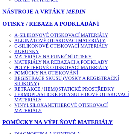
NÁSTROJE A VRTÁKY
MEDIN
OTISKY / REBAZE A PODKLÁDÁNÍ
A-SILIKONOVÉ OTISKOVACÍ MATERIÁLY
ALGINÁTOVÉ OTISKOVACÍ MATERIÁLY
C-SILIKONOVÉ OTISKOVACÍ MATERIÁLY
KORUNKY
MATERIÁLY NA FUNKČNÍ OTISKY
MATERIÁLY NA REBAZACI A PODKLADY
POLYÉTEROVÉ OTISKOVACÍ MATERIÁLY
POMŮCKY NA OTISKOVÁNÍ
REGISTRACE SKUSU (VOSKY A REGISTRAČNÍ
SILIKONY)
RETRAKCE / HEMOSTATICKÉ PROSTŘEDKY
TERMOPLASTICKÉ POLYSULFIDOVÉ OTISKOVACÍ
MATERIÁLY
VINYLSILOXANETHEROVÉ OTISKOVACÍ
MATERIÁLY
POMŮCKY NA VÝPLŇOVÉ MATERIÁLY
DIAGNOSTIKA A KONTROLA