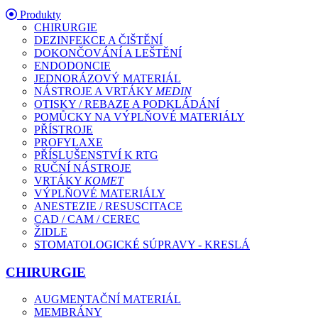
Produkty
CHIRURGIE
DEZINFEKCE A ČIŠTĚNÍ
DOKONČOVÁNÍ A LEŠTĚNÍ
ENDODONCIE
JEDNORÁZOVÝ MATERIÁL
NÁSTROJE A VRTÁKY
MEDIN
OTISKY / REBAZE A PODKLÁDÁNÍ
POMŮCKY NA VÝPLŇOVÉ MATERIÁLY
PŘÍSTROJE
PROFYLAXE
PŘÍSLUŠENSTVÍ K RTG
RUČNÍ NÁSTROJE
VRTÁKY
KOMET
VÝPLŇOVÉ MATERIÁLY
ANESTEZIE / RESUSCITACE
CAD / CAM / CEREC
ŽIDLE
STOMATOLOGICKÉ SÚPRAVY - KRESLÁ
CHIRURGIE
AUGMENTAČNÍ MATERIÁL
MEMBRÁNY