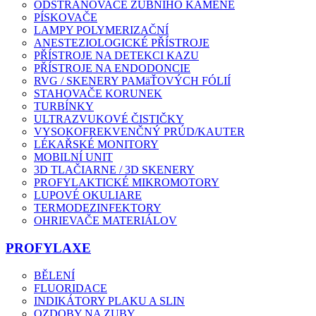
ODSTRAŇOVAČE ZUBNÍHO KAMENE
PÍSKOVAČE
LAMPY POLYMERIZAČNÍ
ANESTEZIOLOGICKÉ PŘÍSTROJE
PŘÍSTROJE NA DETEKCI KAZU
PŘÍSTROJE NA ENDODONCIE
RVG / SKENERY PAMäŤOVÝCH FÓLIÍ
STAHOVAČE KORUNEK
TURBÍNKY
ULTRAZVUKOVÉ ČISTIČKY
VYSOKOFREKVENČNÝ PRÚD/KAUTER
LÉKAŘSKÉ MONITORY
MOBILNÍ UNIT
3D TLAČIARNE / 3D SKENERY
PROFYLAKTICKÉ MIKROMOTORY
LUPOVÉ OKULIARE
TERMODEZINFEKTORY
OHRIEVAČE MATERIÁLOV
PROFYLAXE
BĚLENÍ
FLUORIDACE
INDIKÁTORY PLAKU A SLIN
OZDOBY NA ZUBY