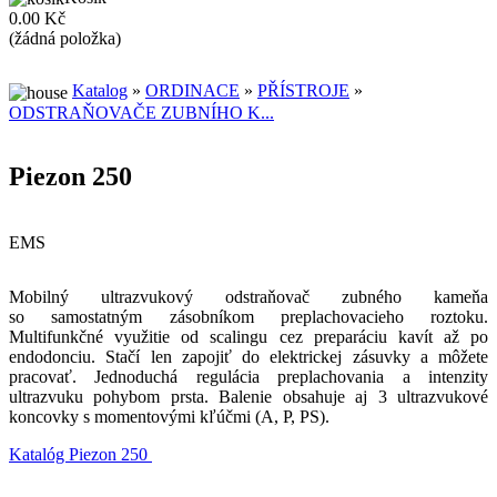
0.00 Kč
(žádná položka)
Katalog
»
ORDINACE
»
PŘÍSTROJE
»
ODSTRAŇOVAČE ZUBNÍHO K...
Piezon 250
EMS
Mobilný ultrazvukový odstraňovač zubného kameňa
so samostatným zásobníkom preplachovacieho roztoku.
Multifunkčné využitie od scalingu cez preparáciu kavít až po
endodonciu. Stačí len zapojiť do elektrickej zásuvky a môžete
pracovať. Jednoduchá regulácia preplachovania a intenzity
ultrazvuku pohybom prsta. Balenie obsahuje aj 3 ultrazvukové
koncovky s momentovými kľúčmi (A, P, PS).
Katalóg Piezon 250