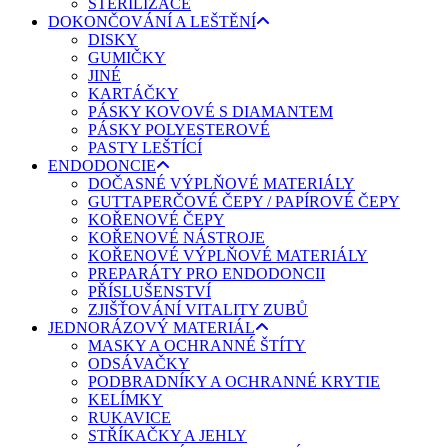
STERILIZACE
DOKONČOVÁNÍ A LEŠTĚNÍ
DISKY
GUMIČKY
JINÉ
KARTÁČKY
PÁSKY KOVOVÉ S DIAMANTEM
PÁSKY POLYESTEROVÉ
PASTY LEŠTÍCÍ
ENDODONCIE
DOČASNÉ VÝPLŇOVÉ MATERIÁLY
GUTTAPERČOVÉ ČEPY / PAPÍROVÉ ČEPY
KOŘENOVÉ ČEPY
KOŘENOVÉ NÁSTROJE
KOŘENOVÉ VÝPLŇOVÉ MATERIÁLY
PREPARÁTY PRO ENDODONCII
PŘÍSLUŠENSTVÍ
ZJIŠŤOVÁNÍ VITALITY ZUBŮ
JEDNORÁZOVÝ MATERIÁL
MASKY A OCHRANNÉ ŠTÍTY
ODSÁVAČKY
PODBRADNÍKY A OCHRANNÉ KRYTIE
KELÍMKY
RUKAVICE
STŘÍKAČKY A JEHLY