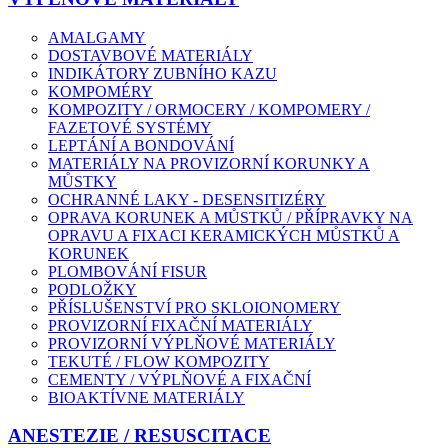
AMALGAMY
DOSTAVBOVÉ MATERIÁLY
INDIKÁTORY ZUBNÍHO KAZU
KOMPOMÉRY
KOMPOZITY / ORMOCERY / KOMPOMERY /
FAZETOVÉ SYSTÉMY
LEPTÁNÍ A BONDOVÁNÍ
MATERIÁLY NA PROVIZORNÍ KORUNKY A
MŮSTKY
OCHRANNÉ LAKY - DESENSITIZÉRY
OPRAVA KORUNEK A MŮSTKŮ / PŘÍPRAVKY NA
OPRAVU A FIXACI KERAMICKÝCH MŮSTKŮ A
KORUNEK
PLOMBOVÁNÍ FISUR
PODLOŽKY
PŘÍSLUŠENSTVÍ PRO SKLOIONOMERY
PROVIZORNÍ FIXAČNÍ MATERIÁLY
PROVIZORNÍ VÝPLŇOVÉ MATERIÁLY
TEKUTÉ / FLOW KOMPOZITY
CEMENTY / VÝPLŇOVÉ A FIXAČNÍ
BIOAKTÍVNE MATERIÁLY
ANESTEZIE / RESUSCITACE