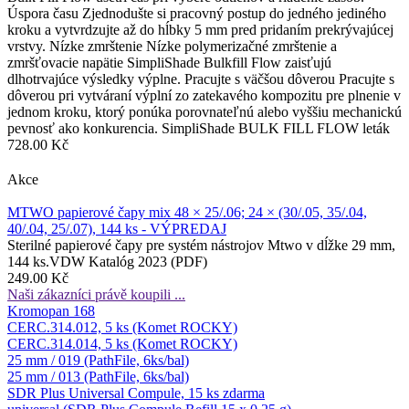
Úspora času Zjednodušte si pracovný postup do jedného jediného
kroku a vytvrdzujte až do hĺbky 5 mm pred pridaním prekrývajúcej
vrstvy. Nízke zmrštenie Nízke polymerizačné zmrštenie a
zmršťovacie napätie SimpliShade Bulkfill Flow zaisťujú
dlhotrvajúce výsledky výplne. Pracujte s väčšou dôverou Pracujte s
dôverou pri vytváraní výplní zo zatekavého kompozitu pre plnenie v
jednom kroku, ktorý ponúka porovnateľnú alebo vyššiu mechanickú
pevnosť ako konkurencia. SimpliShade BULK FILL FLOW leták
728.00 Kč
Akce
MTWO papierové čapy mix 48 × 25/.06; 24 × (30/.05, 35/.04,
40/.04, 25/.07), 144 ks - VÝPREDAJ
Sterilné papierové čapy pre systém nástrojov Mtwo v dĺžke 29 mm,
144 ks.VDW Katalóg 2023 (PDF)
249.00 Kč
Naši zákazníci právě koupili ...
Kromopan 168
CERC.314.012, 5 ks (Komet ROCKY)
CERC.314.014, 5 ks (Komet ROCKY)
25 mm / 019 (PathFile, 6ks/bal)
25 mm / 013 (PathFile, 6ks/bal)
SDR Plus Universal Compule, 15 ks zdarma