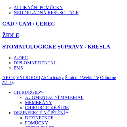
APLIKAČNÍ POMŮCKY
NEODKLADNÁ RESUSCITACE
CAD / CAM / CEREC
ŽIDLE
STOMATOLOGICKÉ SÚPRAVY - KRESLÁ
A-DEC
DIPLOMAT DENTAL
EMS
AKCE
VÝPRODEJ
Akční letáky
Školení / Webináře
Odborné
články
CHIRURGIE
AUGMENTAČNÍ MATERIÁL
MEMBRÁNY
CHIRURGICKÉ ŠITIE
DEZINFEKCE A ČIŠTĚNÍ
DEZINFEKCE
POMŮCKY