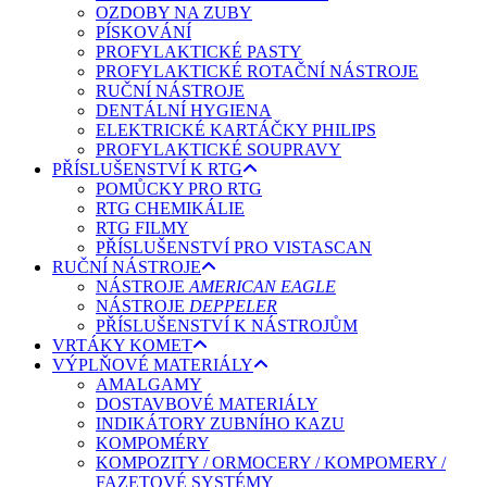
OZDOBY NA ZUBY
PÍSKOVÁNÍ
PROFYLAKTICKÉ PASTY
PROFYLAKTICKÉ ROTAČNÍ NÁSTROJE
RUČNÍ NÁSTROJE
DENTÁLNÍ HYGIENA
ELEKTRICKÉ KARTÁČKY PHILIPS
PROFYLAKTICKÉ SOUPRAVY
PŘÍSLUŠENSTVÍ K RTG
POMŮCKY PRO RTG
RTG CHEMIKÁLIE
RTG FILMY
PŘÍSLUŠENSTVÍ PRO VISTASCAN
RUČNÍ NÁSTROJE
NÁSTROJE
AMERICAN EAGLE
NÁSTROJE
DEPPELER
PŘÍSLUŠENSTVÍ K NÁSTROJŮM
VRTÁKY KOMET
VÝPLŇOVÉ MATERIÁLY
AMALGAMY
DOSTAVBOVÉ MATERIÁLY
INDIKÁTORY ZUBNÍHO KAZU
KOMPOMÉRY
KOMPOZITY / ORMOCERY / KOMPOMERY /
FAZETOVÉ SYSTÉMY