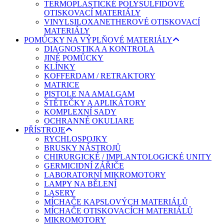
TERMOPLASTICKÉ POLYSULFIDOVÉ
OTISKOVACÍ MATERIÁLY
VINYLSILOXANETHEROVÉ OTISKOVACÍ
MATERIÁLY
POMŮCKY NA VÝPLŇOVÉ MATERIÁLY
DIAGNOSTIKA A KONTROLA
JINÉ POMŮCKY
KLÍNKY
KOFFERDAM / RETRAKTORY
MATRICE
PISTOLE NA AMALGAM
ŠTĚTEČKY A APLIKÁTORY
KOMPLEXNÍ SADY
OCHRANNÉ OKULIARE
PŘÍSTROJE
RYCHLOSPOJKY
BRUSKY NÁSTROJŮ
CHIRURGICKÉ / IMPLANTOLOGICKÉ UNITY
GERMICIDNÍ ZÁŘIČE
LABORATORNÍ MIKROMOTORY
LAMPY NA BĚLENÍ
LASERY
MÍCHAČE KAPSLOVÝCH MATERIÁLŮ
MÍCHAČE OTISKOVACÍCH MATERIÁLŮ
MIKROMOTORY