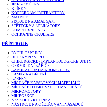
JINÉ POMŮCKY
KLÍNKY
KOFFERDAM / RETRAKTORY
MATRICE
PISTOLE NA AMALGAM
ŠTĚTEČKY A APLIKÁTORY
KOMPLEXNÍ SADY
OCHRANNÉ OKULIARE
PŘÍSTROJE
RYCHLOSPOJKY
BRUSKY NÁSTROJŮ
CHIRURGICKÉ / IMPLANTOLOGICKÉ UNITY
GERMICIDNÍ ZÁŘIČE
LABORATORNÍ MIKROMOTORY
LAMPY NA BĚLENÍ
LASERY
MÍCHAČE KAPSLOVÝCH MATERIÁLŮ
MÍCHAČE OTISKOVACÍCH MATERIÁLŮ
MIKROMOTORY
MIKROSKOP
NÁSADCE / KOLÍNKA
NÁSTROJE NA OŠETŘOVÁNÍ NÁSADCŮ