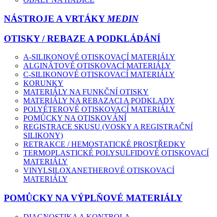
NÁSTROJE A VRTÁKY
MEDIN
OTISKY / REBAZE A PODKLÁDÁNÍ
A-SILIKONOVÉ OTISKOVACÍ MATERIÁLY
ALGINÁTOVÉ OTISKOVACÍ MATERIÁLY
C-SILIKONOVÉ OTISKOVACÍ MATERIÁLY
KORUNKY
MATERIÁLY NA FUNKČNÍ OTISKY
MATERIÁLY NA REBAZACI A PODKLADY
POLYÉTEROVÉ OTISKOVACÍ MATERIÁLY
POMŮCKY NA OTISKOVÁNÍ
REGISTRACE SKUSU (VOSKY A REGISTRAČNÍ
SILIKONY)
RETRAKCE / HEMOSTATICKÉ PROSTŘEDKY
TERMOPLASTICKÉ POLYSULFIDOVÉ OTISKOVACÍ
MATERIÁLY
VINYLSILOXANETHEROVÉ OTISKOVACÍ
MATERIÁLY
POMŮCKY NA VÝPLŇOVÉ MATERIÁLY
DIAGNOSTIKA A KONTROLA