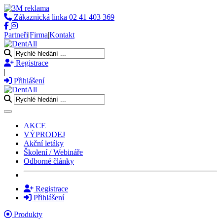
Zákaznická linka
02 41 403 369
Partneři
|
Firma
|
Kontakt
Registrace
|
Přihlášení
Toggle navigation
AKCE
VÝPRODEJ
Akční letáky
Školení / Webináře
Odborné články
Registrace
Přihlášení
Produkty