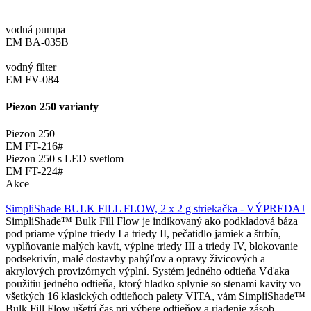
vodná pumpa
EM BA-035B
vodný filter
EM FV-084
Piezon 250 varianty
Piezon 250
EM FT-216#
Piezon 250 s LED svetlom
EM FT-224#
Akce
SimpliShade BULK FILL FLOW, 2 x 2 g striekačka - VÝPREDAJ
SimpliShade™ Bulk Fill Flow je indikovaný ako podkladová báza
pod priame výplne triedy I a triedy II, pečatidlo jamiek a štrbín,
vyplňovanie malých kavít, výplne triedy III a triedy IV, blokovanie
podsekrivín, malé dostavby pahýľov a opravy živicových a
akrylových provizórnych výplní. Systém jedného odtieňa Vďaka
použitiu jedného odtieňa, ktorý hladko splynie so stenami kavity vo
všetkých 16 klasických odtieňoch palety VITA, vám SimpliShade™
Bulk Fill Flow ušetrí čas pri výbere odtieňov a riadenie zásob.