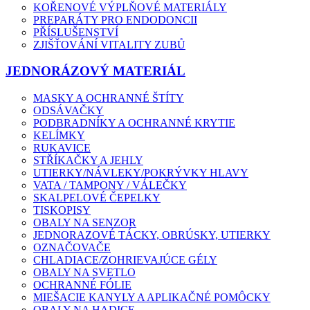
KOŘENOVÉ VÝPLŇOVÉ MATERIÁLY
PREPARÁTY PRO ENDODONCII
PŘÍSLUŠENSTVÍ
ZJIŠŤOVÁNÍ VITALITY ZUBŮ
JEDNORÁZOVÝ MATERIÁL
MASKY A OCHRANNÉ ŠTÍTY
ODSÁVAČKY
PODBRADNÍKY A OCHRANNÉ KRYTIE
KELÍMKY
RUKAVICE
STŘÍKAČKY A JEHLY
UTIERKY/NÁVLEKY/POKRÝVKY HLAVY
VATA / TAMPONY / VÁLEČKY
SKALPELOVÉ ČEPELKY
TISKOPISY
OBALY NA SENZOR
JEDNORAZOVÉ TÁCKY, OBRÚSKY, UTIERKY
OZNAČOVAČE
CHLADIACE/ZOHRIEVAJÚCE GÉLY
OBALY NA SVETLO
OCHRANNÉ FÓLIE
MIEŠACIE KANYLY A APLIKAČNÉ POMÔCKY
OBALY NA HADICE