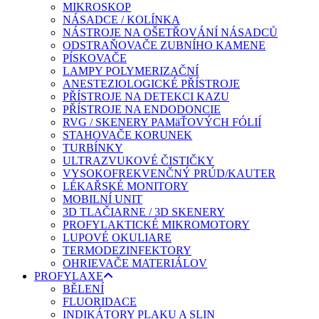
MIKROSKOP
NÁSADCE / KOLÍNKA
NÁSTROJE NA OŠETŘOVÁNÍ NÁSADCŮ
ODSTRAŇOVAČE ZUBNÍHO KAMENE
PÍSKOVAČE
LAMPY POLYMERIZAČNÍ
ANESTEZIOLOGICKÉ PŘÍSTROJE
PŘÍSTROJE NA DETEKCI KAZU
PŘÍSTROJE NA ENDODONCIE
RVG / SKENERY PAMäŤOVÝCH FÓLIÍ
STAHOVAČE KORUNEK
TURBÍNKY
ULTRAZVUKOVÉ ČISTIČKY
VYSOKOFREKVENČNÝ PRÚD/KAUTER
LÉKAŘSKÉ MONITORY
MOBILNÍ UNIT
3D TLAČIARNE / 3D SKENERY
PROFYLAKTICKÉ MIKROMOTORY
LUPOVÉ OKULIARE
TERMODEZINFEKTORY
OHRIEVAČE MATERIÁLOV
PROFYLAXE
BĚLENÍ
FLUORIDACE
INDIKÁTORY PLAKU A SLIN