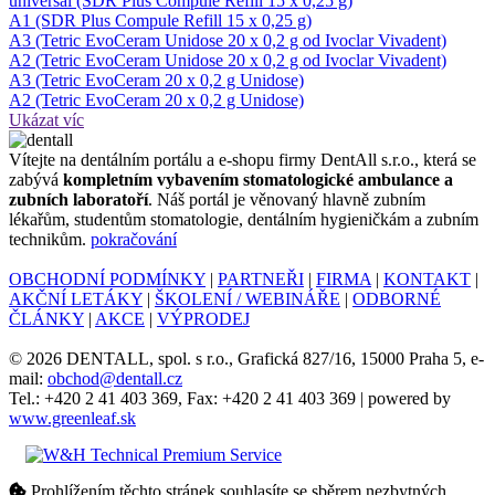
universal (SDR Plus Compule Refill 15 x 0,25 g)
A1 (SDR Plus Compule Refill 15 x 0,25 g)
A3 (Tetric EvoCeram Unidose 20 x 0,2 g od Ivoclar Vivadent)
A2 (Tetric EvoCeram Unidose 20 x 0,2 g od Ivoclar Vivadent)
A3 (Tetric EvoCeram 20 x 0,2 g Unidose)
A2 (Tetric EvoCeram 20 x 0,2 g Unidose)
Ukázat víc
Ví­tejte na dentálním portálu a e-shopu firmy DentAll s.r.o., která se
zabývá
kompletním vybavením stomatologické ambulance a
zubních laboratoří
. Náš portál je věnovaný hlavně zubním
lékařům, studentům stomatologie, dentálním hygieničkám a zubním
technikům.
pokračování
OBCHODNÍ PODMÍNKY
|
PARTNEŘI
|
FIRMA
|
KONTAKT
|
AKČNÍ LETÁKY
|
ŠKOLENÍ / WEBINÁŘE
|
ODBORNÉ
ČLÁNKY
|
AKCE
|
VÝPRODEJ
© 2026 DENTALL, spol. s r.o., Grafická 827/16, 15000 Praha 5, e-
mail:
obchod@dentall.cz
Tel.: +420 2 41 403 369, Fax: +420 2 41 403 369 | powered by
www.greenleaf.sk
Prohlížením těchto stránek souhlasíte se sběrem nezbytných