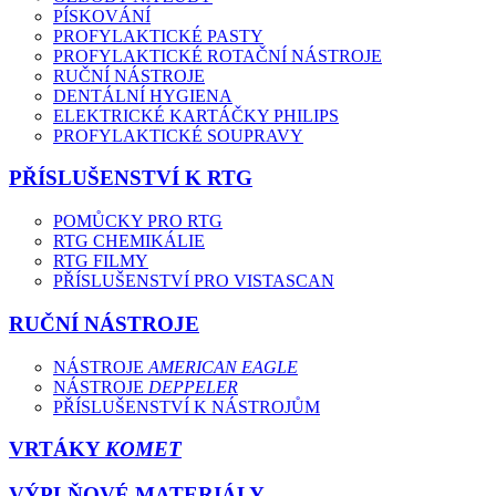
PÍSKOVÁNÍ
PROFYLAKTICKÉ PASTY
PROFYLAKTICKÉ ROTAČNÍ NÁSTROJE
RUČNÍ NÁSTROJE
DENTÁLNÍ HYGIENA
ELEKTRICKÉ KARTÁČKY PHILIPS
PROFYLAKTICKÉ SOUPRAVY
PŘÍSLUŠENSTVÍ K RTG
POMŮCKY PRO RTG
RTG CHEMIKÁLIE
RTG FILMY
PŘÍSLUŠENSTVÍ PRO VISTASCAN
RUČNÍ NÁSTROJE
NÁSTROJE
AMERICAN EAGLE
NÁSTROJE
DEPPELER
PŘÍSLUŠENSTVÍ K NÁSTROJŮM
VRTÁKY
KOMET
VÝPLŇOVÉ MATERIÁLY