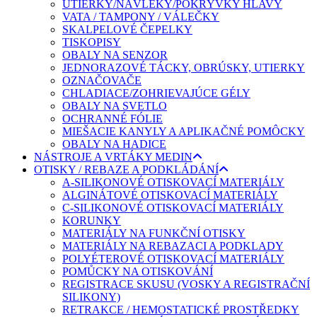
UTIERKY/NÁVLEKY/POKRÝVKY HLAVY
VATA / TAMPONY / VÁLEČKY
SKALPELOVÉ ČEPELKY
TISKOPISY
OBALY NA SENZOR
JEDNORAZOVÉ TÁCKY, OBRÚSKY, UTIERKY
OZNAČOVAČE
CHLADIACE/ZOHRIEVAJÚCE GÉLY
OBALY NA SVETLO
OCHRANNÉ FÓLIE
MIEŠACIE KANYLY A APLIKAČNÉ POMÔCKY
OBALY NA HADICE
NÁSTROJE A VRTÁKY MEDIN
OTISKY / REBAZE A PODKLÁDÁNÍ
A-SILIKONOVÉ OTISKOVACÍ MATERIÁLY
ALGINÁTOVÉ OTISKOVACÍ MATERIÁLY
C-SILIKONOVÉ OTISKOVACÍ MATERIÁLY
KORUNKY
MATERIÁLY NA FUNKČNÍ OTISKY
MATERIÁLY NA REBAZACI A PODKLADY
POLYÉTEROVÉ OTISKOVACÍ MATERIÁLY
POMŮCKY NA OTISKOVÁNÍ
REGISTRACE SKUSU (VOSKY A REGISTRAČNÍ
SILIKONY)
RETRAKCE / HEMOSTATICKÉ PROSTŘEDKY