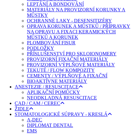
LEPTÁNÍ A BONDOVÁNÍ
MATERIÁLY NA PROVIZORNÍ KORUNKY A
MŮSTKY
OCHRANNÉ LAKY - DESENSITIZÉRY
OPRAVA KORUNEK A MŮSTKŮ / PŘÍPRAVKY
NA OPRAVU A FIXACI KERAMICKÝCH
MŮSTKŮ A KORUNEK
PLOMBOVÁNÍ FISUR
PODLOŽKY
PŘÍSLUŠENSTVÍ PRO SKLOIONOMERY
PROVIZORNÍ FIXAČNÍ MATERIÁLY
PROVIZORNÍ VÝPLŇOVÉ MATERIÁLY
TEKUTÉ / FLOW KOMPOZITY
CEMENTY / VÝPLŇOVÉ A FIXAČNÍ
BIOAKTÍVNE MATERIÁLY
ANESTEZIE / RESUSCITACE
APLIKAČNÍ POMŮCKY
NEODKLADNÁ RESUSCITACE
CAD / CAM / CEREC
ŽIDLE
STOMATOLOGICKÉ SÚPRAVY - KRESLÁ
A-DEC
DIPLOMAT DENTAL
EMS