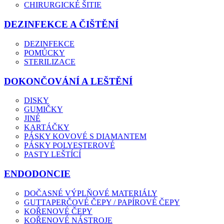
CHIRURGICKÉ ŠITIE
DEZINFEKCE A ČIŠTĚNÍ
DEZINFEKCE
POMŮCKY
STERILIZACE
DOKONČOVÁNÍ A LEŠTĚNÍ
DISKY
GUMIČKY
JINÉ
KARTÁČKY
PÁSKY KOVOVÉ S DIAMANTEM
PÁSKY POLYESTEROVÉ
PASTY LEŠTÍCÍ
ENDODONCIE
DOČASNÉ VÝPLŇOVÉ MATERIÁLY
GUTTAPERČOVÉ ČEPY / PAPÍROVÉ ČEPY
KOŘENOVÉ ČEPY
KOŘENOVÉ NÁSTROJE