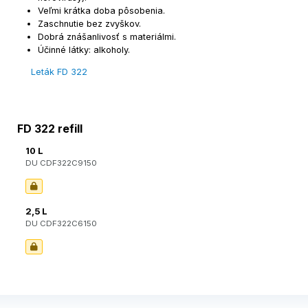
Veľmi krátka doba pôsobenia.
Zaschnutie bez zvyškov.
Dobrá znášanlivosť s materiálmi.
Účinné látky: alkoholy.
Leták FD 322
FD 322 refill
10 L
DU CDF322C9150
2,5 L
DU CDF322C6150