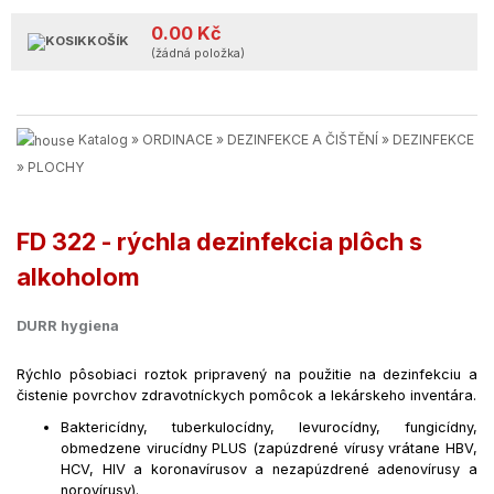
0.00 Kč
KOŠÍK
(žádná položka)
Katalog
»
ORDINACE
»
DEZINFEKCE A ČIŠTĚNÍ
»
DEZINFEKCE
»
PLOCHY
FD 322 - rýchla dezinfekcia plôch s
alkoholom
DURR hygiena
Rýchlo pôsobiaci roztok pripravený na použitie na dezinfekciu a
čistenie povrchov zdravotníckych pomôcok a lekárskeho inventára.
Baktericídny, tuberkulocídny, levurocídny, fungicídny,
obmedzene virucídny PLUS (zapúzdrené vírusy vrátane HBV,
HCV, HIV a koronavírusov a nezapúzdrené adenovírusy a
norovírusy).