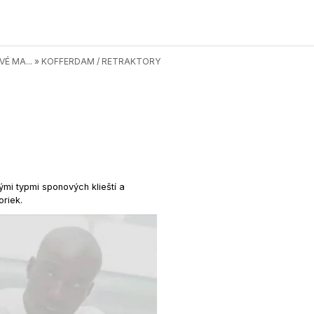
É MA...
»
KOFFERDAM / RETRAKTORY
mi typmi sponových klieští a
oriek.