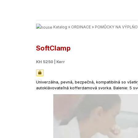
Katalog
»
ORDINACE
»
POMŮCKY NA VÝPLŇOV
SoftClamp
KH 5250 | Kerr
Univerzálna, pevná, bezpečná, kompatibilná so všetký
autoklávovateľná kofferdamová svorka. Balenie: 5 sv