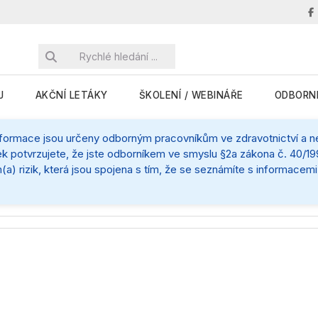
J
AKČNÍ LETÁKY
ŠKOLENÍ / WEBINÁŘE
ODBORN
nformace jsou určeny odborným pracovníkům ve zdravotnictví a nej
k potvrzujete, že jste odborníkem ve smyslu §2a zákona č. 40/199
(a) rizik, která jsou spojena s tím, že se seznámíte s informace