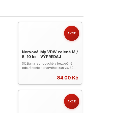
AKCE
Nervové ihly VDW zelené M /
5, 10 ks - VÝPREDAJ
Slúžia na jednoduché a bezpečné
odstránenie nervového tkaniva. Sú
vyrobené z nerezovej ocele s rúčkou
CC-cord. 21 mm pracovná dĺžka
84.00 Kč
nástrojov. Balenie: 10 ks. Leták
Nástroje VDW (PDF)VDW Katalóg
2023 (PDF)
AKCE