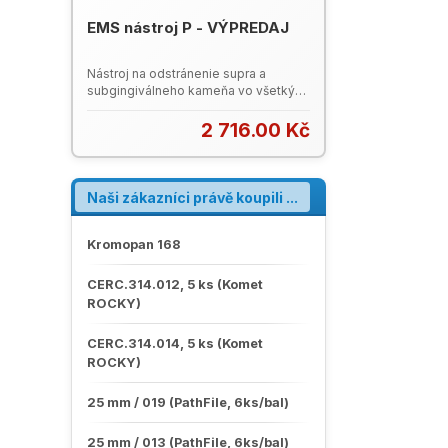
EMS nástroj P - VÝPREDAJ
Nástroj na odstránenie supra a
subgingiválneho kameňa vo všetkých
kvadrantoch. Poškodený prepravný
obal (krabička).
2 716.00 Kč
Naši zákazníci právě koupili ...
Kromopan 168
CERC.314.012, 5 ks (Komet
ROCKY)
CERC.314.014, 5 ks (Komet
ROCKY)
25 mm / 019 (PathFile, 6ks/bal)
25 mm / 013 (PathFile, 6ks/bal)