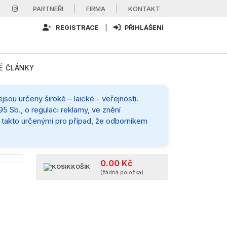
|
|
PARTNEŘI
FIRMA
KONTAKT
REGISTRACE
|
PŘIHLÁŠENÍ
É ČLÁNKY
sou určeny široké – laické - veřejnosti.
5 Sb., o regulaci reklamy, ve znění
mi takto určenými pro případ, že odborníkem
0.00 Kč
KOŠÍK
(žádná položka)