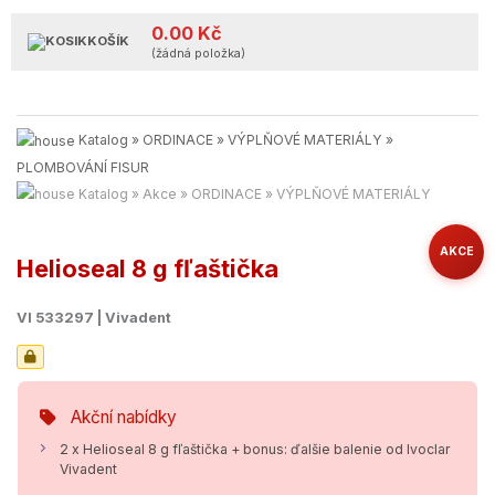
0.00 Kč
KOŠÍK
(žádná položka)
Katalog
»
ORDINACE
»
VÝPLŇOVÉ MATERIÁLY
»
PLOMBOVÁNÍ FISUR
Katalog
»
Akce
»
ORDINACE
»
VÝPLŇOVÉ MATERIÁLY
AKCE
Helioseal 8 g fľaštička
VI 533297 | Vivadent
Akční nabídky
2 x Helioseal 8 g fľaštička + bonus: ďalšie balenie od Ivoclar
Vivadent