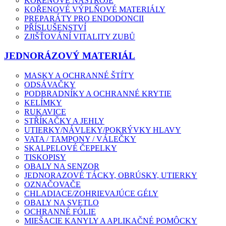
KOŘENOVÉ NÁSTROJE
KOŘENOVÉ VÝPLŇOVÉ MATERIÁLY
PREPARÁTY PRO ENDODONCII
PŘÍSLUŠENSTVÍ
ZJIŠŤOVÁNÍ VITALITY ZUBŮ
JEDNORÁZOVÝ MATERIÁL
MASKY A OCHRANNÉ ŠTÍTY
ODSÁVAČKY
PODBRADNÍKY A OCHRANNÉ KRYTIE
KELÍMKY
RUKAVICE
STŘÍKAČKY A JEHLY
UTIERKY/NÁVLEKY/POKRÝVKY HLAVY
VATA / TAMPONY / VÁLEČKY
SKALPELOVÉ ČEPELKY
TISKOPISY
OBALY NA SENZOR
JEDNORAZOVÉ TÁCKY, OBRÚSKY, UTIERKY
OZNAČOVAČE
CHLADIACE/ZOHRIEVAJÚCE GÉLY
OBALY NA SVETLO
OCHRANNÉ FÓLIE
MIEŠACIE KANYLY A APLIKAČNÉ POMÔCKY