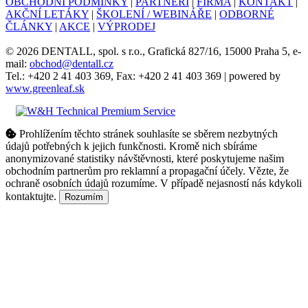
OBCHODNÍ PODMÍNKY
|
PARTNEŘI
|
FIRMA
|
KONTAKT
|
AKČNÍ LETÁKY
|
ŠKOLENÍ / WEBINÁŘE
|
ODBORNÉ
ČLÁNKY
|
AKCE
|
VÝPRODEJ
© 2026 DENTALL, spol. s r.o., Grafická 827/16, 15000 Praha 5, e-
mail:
obchod@dentall.cz
Tel.: +420 2 41 403 369, Fax: +420 2 41 403 369 | powered by
www.greenleaf.sk
Prohlížením těchto stránek souhlasíte se sběrem nezbytných
údajů potřebných k jejich funkčnosti. Kromě nich sbíráme
anonymizované statistiky návštěvnosti, které poskytujeme našim
obchodním partnerům pro reklamní a propagační účely. Vězte, že
ochraně osobních údajů rozumíme. V případě nejasností nás kdykoli
kontaktujte.
Rozumím