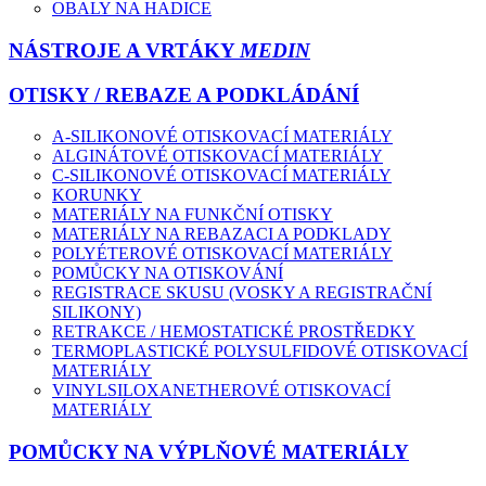
OBALY NA HADICE
NÁSTROJE A VRTÁKY
MEDIN
OTISKY / REBAZE A PODKLÁDÁNÍ
A-SILIKONOVÉ OTISKOVACÍ MATERIÁLY
ALGINÁTOVÉ OTISKOVACÍ MATERIÁLY
C-SILIKONOVÉ OTISKOVACÍ MATERIÁLY
KORUNKY
MATERIÁLY NA FUNKČNÍ OTISKY
MATERIÁLY NA REBAZACI A PODKLADY
POLYÉTEROVÉ OTISKOVACÍ MATERIÁLY
POMŮCKY NA OTISKOVÁNÍ
REGISTRACE SKUSU (VOSKY A REGISTRAČNÍ
SILIKONY)
RETRAKCE / HEMOSTATICKÉ PROSTŘEDKY
TERMOPLASTICKÉ POLYSULFIDOVÉ OTISKOVACÍ
MATERIÁLY
VINYLSILOXANETHEROVÉ OTISKOVACÍ
MATERIÁLY
POMŮCKY NA VÝPLŇOVÉ MATERIÁLY