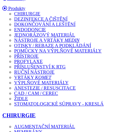
Produkty
CHIRURGIE
DEZINFEKCE A ČIŠTĚNÍ
DOKONČOVÁNÍ A LEŠTĚNÍ
ENDODONCIE
JEDNORÁZOVÝ MATERIÁL
NÁSTROJE A VRTÁKY
MEDIN
OTISKY / REBAZE A PODKLÁDÁNÍ
POMŮCKY NA VÝPLŇOVÉ MATERIÁLY
PŘÍSTROJE
PROFYLAXE
PŘÍSLUŠENSTVÍ K RTG
RUČNÍ NÁSTROJE
VRTÁKY
KOMET
VÝPLŇOVÉ MATERIÁLY
ANESTEZIE / RESUSCITACE
CAD / CAM / CEREC
ŽIDLE
STOMATOLOGICKÉ SÚPRAVY - KRESLÁ
CHIRURGIE
AUGMENTAČNÍ MATERIÁL
MEMBRÁNY