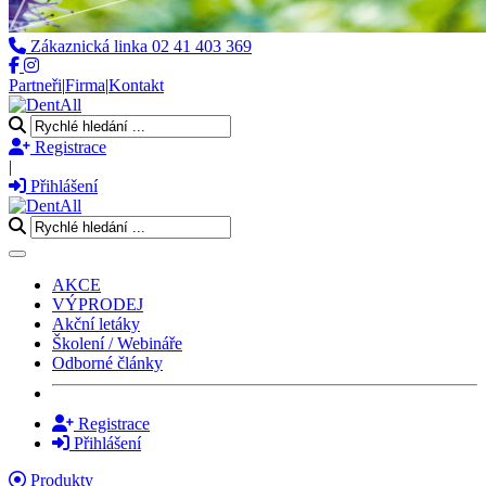
Zákaznická linka
02 41 403 369
Partneři
|
Firma
|
Kontakt
Registrace
|
Přihlášení
Toggle navigation
AKCE
VÝPRODEJ
Akční letáky
Školení / Webináře
Odborné články
Registrace
Přihlášení
Produkty