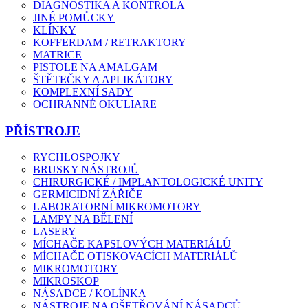
DIAGNOSTIKA A KONTROLA
JINÉ POMŮCKY
KLÍNKY
KOFFERDAM / RETRAKTORY
MATRICE
PISTOLE NA AMALGAM
ŠTĚTEČKY A APLIKÁTORY
KOMPLEXNÍ SADY
OCHRANNÉ OKULIARE
PŘÍSTROJE
RYCHLOSPOJKY
BRUSKY NÁSTROJŮ
CHIRURGICKÉ / IMPLANTOLOGICKÉ UNITY
GERMICIDNÍ ZÁŘIČE
LABORATORNÍ MIKROMOTORY
LAMPY NA BĚLENÍ
LASERY
MÍCHAČE KAPSLOVÝCH MATERIÁLŮ
MÍCHAČE OTISKOVACÍCH MATERIÁLŮ
MIKROMOTORY
MIKROSKOP
NÁSADCE / KOLÍNKA
NÁSTROJE NA OŠETŘOVÁNÍ NÁSADCŮ