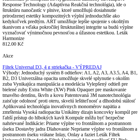
Response Technology (Adaptívna Reakčná technológia), ide o
štruktúru nanočastíc v plnive, ktoré umožňujú dosiahnutie
prirodzenej estetiky kompozitných výplní jednoduchšie ako
kedykoľvek predtým. ART umožňuje lepšie spojenie s okolitým
tkanivom a vďaka pokročilej štrukturálnej integrite sa budú výplne
vyznačovať výnimočnou pevnosťou a úžasnou estetikou. Leták
Harmonize
812.00 Kč
Akce
Filtek Universal D3, 4 g striekačka - VÝPREDAJ
Výhody: Jednoduchý systém 8 odtieňov: A1, A2, A3, A3.5, A4, B1,
B2, D3 Univerzálna opacita umožňuje skvelé splynutie s okolím
zuba Vynikajúca manipulácia a modelácia Vylepšený odtieň pre
bielené zuby Extra White (XW) Pink Opaquer pre maskovanie
tmavého dentínu, škvŕn a kovu Patentovaná 3M nanotechnológia
zaisťuje odolnosť proti oteru, skvelú leštiteľnosť a dlhodobú stálosť
Aplikovaná technológia inovatívnych monomérov napätia a
zmrštenia Vysoká radiopacita Unikátny dizajn koncovky kompúl pre
ľahší prístup do hlbokých kavít Kompule môžu byť bezpečne
nahrievané Indikácie: Priame výplne vo frontálnom a postrannom
úseku Dostavby jadra Dlahovanie Nepriame výplne vo frontálnom a
postrannom úseku vrátane Inlay, Onlay a faziet Leták Filtek