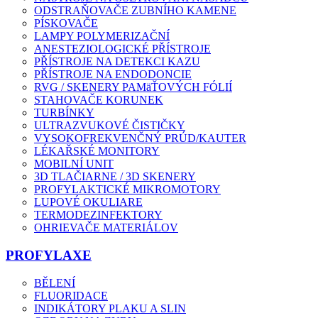
ODSTRAŇOVAČE ZUBNÍHO KAMENE
PÍSKOVAČE
LAMPY POLYMERIZAČNÍ
ANESTEZIOLOGICKÉ PŘÍSTROJE
PŘÍSTROJE NA DETEKCI KAZU
PŘÍSTROJE NA ENDODONCIE
RVG / SKENERY PAMäŤOVÝCH FÓLIÍ
STAHOVAČE KORUNEK
TURBÍNKY
ULTRAZVUKOVÉ ČISTIČKY
VYSOKOFREKVENČNÝ PRÚD/KAUTER
LÉKAŘSKÉ MONITORY
MOBILNÍ UNIT
3D TLAČIARNE / 3D SKENERY
PROFYLAKTICKÉ MIKROMOTORY
LUPOVÉ OKULIARE
TERMODEZINFEKTORY
OHRIEVAČE MATERIÁLOV
PROFYLAXE
BĚLENÍ
FLUORIDACE
INDIKÁTORY PLAKU A SLIN