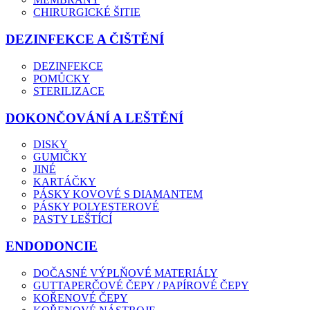
CHIRURGICKÉ ŠITIE
DEZINFEKCE A ČIŠTĚNÍ
DEZINFEKCE
POMŮCKY
STERILIZACE
DOKONČOVÁNÍ A LEŠTĚNÍ
DISKY
GUMIČKY
JINÉ
KARTÁČKY
PÁSKY KOVOVÉ S DIAMANTEM
PÁSKY POLYESTEROVÉ
PASTY LEŠTÍCÍ
ENDODONCIE
DOČASNÉ VÝPLŇOVÉ MATERIÁLY
GUTTAPERČOVÉ ČEPY / PAPÍROVÉ ČEPY
KOŘENOVÉ ČEPY