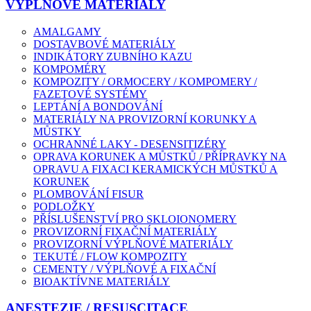
VÝPLŇOVÉ MATERIÁLY
AMALGAMY
DOSTAVBOVÉ MATERIÁLY
INDIKÁTORY ZUBNÍHO KAZU
KOMPOMÉRY
KOMPOZITY / ORMOCERY / KOMPOMERY /
FAZETOVÉ SYSTÉMY
LEPTÁNÍ A BONDOVÁNÍ
MATERIÁLY NA PROVIZORNÍ KORUNKY A
MŮSTKY
OCHRANNÉ LAKY - DESENSITIZÉRY
OPRAVA KORUNEK A MŮSTKŮ / PŘÍPRAVKY NA
OPRAVU A FIXACI KERAMICKÝCH MŮSTKŮ A
KORUNEK
PLOMBOVÁNÍ FISUR
PODLOŽKY
PŘÍSLUŠENSTVÍ PRO SKLOIONOMERY
PROVIZORNÍ FIXAČNÍ MATERIÁLY
PROVIZORNÍ VÝPLŇOVÉ MATERIÁLY
TEKUTÉ / FLOW KOMPOZITY
CEMENTY / VÝPLŇOVÉ A FIXAČNÍ
BIOAKTÍVNE MATERIÁLY
ANESTEZIE / RESUSCITACE