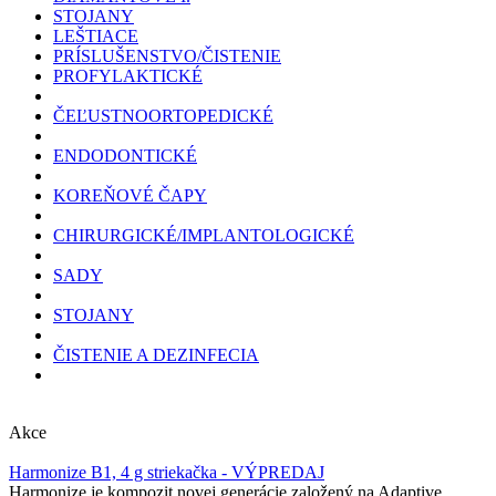
STOJANY
LEŠTIACE
PRÍSLUŠENSTVO/ČISTENIE
PROFYLAKTICKÉ
ČEĽUSTNOORTOPEDICKÉ
ENDODONTICKÉ
KOREŇOVÉ ČAPY
CHIRURGICKÉ/IMPLANTOLOGICKÉ
SADY
STOJANY
ČISTENIE A DEZINFECIA
Akce
Harmonize B1, 4 g striekačka - VÝPREDAJ
Harmonize je kompozit novej generácie založený na Adaptive