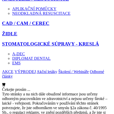
APLIKAČNÍ POMŮCKY
NEODKLADNÁ RESUSCITACE
CAD / CAM / CEREC
ŽIDLE
STOMATOLOGICKÉ SÚPRAVY - KRESLÁ
A-DEC
DIPLOMAT DENTAL
EMS
AKCE
VÝPRODEJ
Akční letáky
Školení / Webináře
Odborné
články
Čekejte prosím ...
Tyto stránky a na nich dále obsažené informace jsou určeny
odborným pracovníkům ve zdravotnictví a nejsou určeny široké –
laické - veřejnosti. Pokračováním v používání těchto stránek
potvrzujete, že jste odborníkem ve smyslu §2a zákona č. 40/1995
Sb., o regulaci reklamy, ve znění pozdějších předpisů, a že jste si