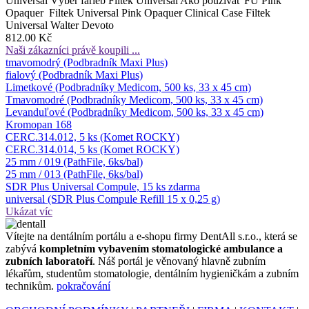
Universal Výber farieb Filtek Universal Ako používať FU Pink
Opaquer Filtek Universal Pink Opaquer Clinical Case Filtek
Universal Walter Devoto
812.00 Kč
Naši zákazníci právě koupili ...
tmavomodrý (Podbradník Maxi Plus)
fialový (Podbradník Maxi Plus)
Limetkové (Podbradníky Medicom, 500 ks, 33 x 45 cm)
Tmavomodré (Podbradníky Medicom, 500 ks, 33 x 45 cm)
Levanduľové (Podbradníky Medicom, 500 ks, 33 x 45 cm)
Kromopan 168
CERC.314.012, 5 ks (Komet ROCKY)
CERC.314.014, 5 ks (Komet ROCKY)
25 mm / 019 (PathFile, 6ks/bal)
25 mm / 013 (PathFile, 6ks/bal)
SDR Plus Universal Compule, 15 ks zdarma
universal (SDR Plus Compule Refill 15 x 0,25 g)
Ukázat víc
Ví­tejte na dentálním portálu a e-shopu firmy DentAll s.r.o., která se
zabývá
kompletním vybavením stomatologické ambulance a
zubních laboratoří
. Náš portál je věnovaný hlavně zubním
lékařům, studentům stomatologie, dentálním hygieničkám a zubním
technikům.
pokračování