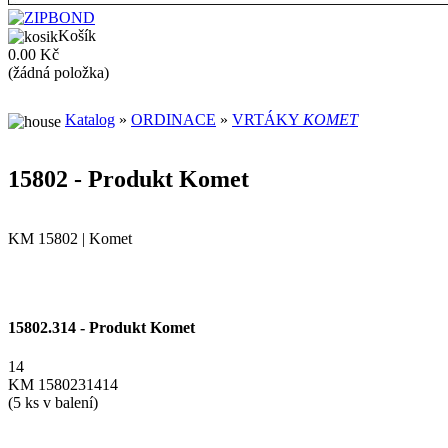
Košík
0.00 Kč
(žádná položka)
Katalog
»
ORDINACE
»
VRTÁKY
KOMET
15802 - Produkt Komet
KM 15802 | Komet
15802.314 - Produkt Komet
14
KM 1580231414
(5 ks v balení)