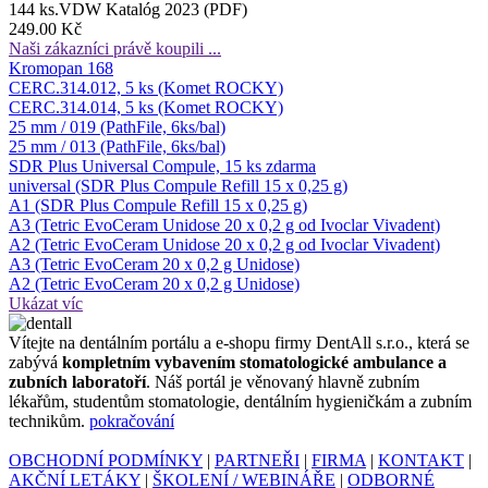
144 ks.VDW Katalóg 2023 (PDF)
249.00 Kč
Naši zákazníci právě koupili ...
Kromopan 168
CERC.314.012, 5 ks (Komet ROCKY)
CERC.314.014, 5 ks (Komet ROCKY)
25 mm / 019 (PathFile, 6ks/bal)
25 mm / 013 (PathFile, 6ks/bal)
SDR Plus Universal Compule, 15 ks zdarma
universal (SDR Plus Compule Refill 15 x 0,25 g)
A1 (SDR Plus Compule Refill 15 x 0,25 g)
A3 (Tetric EvoCeram Unidose 20 x 0,2 g od Ivoclar Vivadent)
A2 (Tetric EvoCeram Unidose 20 x 0,2 g od Ivoclar Vivadent)
A3 (Tetric EvoCeram 20 x 0,2 g Unidose)
A2 (Tetric EvoCeram 20 x 0,2 g Unidose)
Ukázat víc
Ví­tejte na dentálním portálu a e-shopu firmy DentAll s.r.o., která se
zabývá
kompletním vybavením stomatologické ambulance a
zubních laboratoří
. Náš portál je věnovaný hlavně zubním
lékařům, studentům stomatologie, dentálním hygieničkám a zubním
technikům.
pokračování
OBCHODNÍ PODMÍNKY
|
PARTNEŘI
|
FIRMA
|
KONTAKT
|
AKČNÍ LETÁKY
|
ŠKOLENÍ / WEBINÁŘE
|
ODBORNÉ