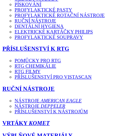
PÍSKOVÁNÍ
PROFYLAKTICKÉ PASTY
PROFYLAKTICKÉ ROTAČNÍ NÁSTROJE
RUČNÍ NÁSTROJE
DENTÁLNÍ HYGIENA
ELEKTRICKÉ KARTÁČKY PHILIPS
PROFYLAKTICKÉ SOUPRAVY
PŘÍSLUŠENSTVÍ K RTG
POMŮCKY PRO RTG
RTG CHEMIKÁLIE
RTG FILMY
PŘÍSLUŠENSTVÍ PRO VISTASCAN
RUČNÍ NÁSTROJE
NÁSTROJE
AMERICAN EAGLE
NÁSTROJE
DEPPELER
PŘÍSLUŠENSTVÍ K NÁSTROJŮM
VRTÁKY
KOMET
VÝPLŇOVÉ MATERIÁLY