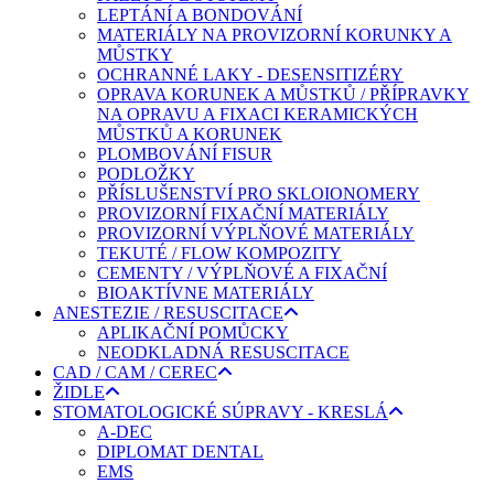
LEPTÁNÍ A BONDOVÁNÍ
MATERIÁLY NA PROVIZORNÍ KORUNKY A
MŮSTKY
OCHRANNÉ LAKY - DESENSITIZÉRY
OPRAVA KORUNEK A MŮSTKŮ / PŘÍPRAVKY
NA OPRAVU A FIXACI KERAMICKÝCH
MŮSTKŮ A KORUNEK
PLOMBOVÁNÍ FISUR
PODLOŽKY
PŘÍSLUŠENSTVÍ PRO SKLOIONOMERY
PROVIZORNÍ FIXAČNÍ MATERIÁLY
PROVIZORNÍ VÝPLŇOVÉ MATERIÁLY
TEKUTÉ / FLOW KOMPOZITY
CEMENTY / VÝPLŇOVÉ A FIXAČNÍ
BIOAKTÍVNE MATERIÁLY
ANESTEZIE / RESUSCITACE
APLIKAČNÍ POMŮCKY
NEODKLADNÁ RESUSCITACE
CAD / CAM / CEREC
ŽIDLE
STOMATOLOGICKÉ SÚPRAVY - KRESLÁ
A-DEC
DIPLOMAT DENTAL
EMS