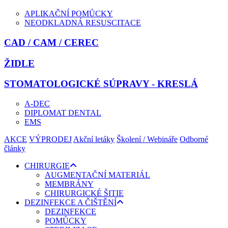
APLIKAČNÍ POMŮCKY
NEODKLADNÁ RESUSCITACE
CAD / CAM / CEREC
ŽIDLE
STOMATOLOGICKÉ SÚPRAVY - KRESLÁ
A-DEC
DIPLOMAT DENTAL
EMS
AKCE
VÝPRODEJ
Akční letáky
Školení / Webináře
Odborné
články
CHIRURGIE
AUGMENTAČNÍ MATERIÁL
MEMBRÁNY
CHIRURGICKÉ ŠITIE
DEZINFEKCE A ČIŠTĚNÍ
DEZINFEKCE
POMŮCKY