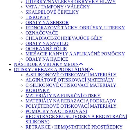
UTIERKY/NÁVLEKY/POKRÝVKY HLAVY
VATA / TAMPONY / VÁLEČKY
SKALPELOVÉ ČEPELKY
TISKOPISY
OBALY NA SENZOR
JEDNORAZOVÉ TÁCKY, OBRÚSKY, UTIERKY
OZNAČOVAČE
CHLADIACE/ZOHRIEVAJÚCE GÉLY
OBALY NA SVETLO
OCHRANNÉ FÓLIE
MIEŠACIE KANYLY A APLIKAČNÉ POMÔCKY
OBALY NA HADICE
NÁSTROJE A VRTÁKY MEDIN
OTISKY / REBAZE A PODKLÁDÁNÍ
A-SILIKONOVÉ OTISKOVACÍ MATERIÁLY
ALGINÁTOVÉ OTISKOVACÍ MATERIÁLY
C-SILIKONOVÉ OTISKOVACÍ MATERIÁLY
KORUNKY
MATERIÁLY NA FUNKČNÍ OTISKY
MATERIÁLY NA REBAZACI A PODKLADY
POLYÉTEROVÉ OTISKOVACÍ MATERIÁLY
POMŮCKY NA OTISKOVÁNÍ
REGISTRACE SKUSU (VOSKY A REGISTRAČNÍ
SILIKONY)
RETRAKCE / HEMOSTATICKÉ PROSTŘEDKY