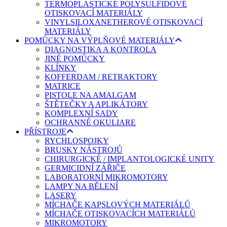
TERMOPLASTICKÉ POLYSULFIDOVÉ
OTISKOVACÍ MATERIÁLY
VINYLSILOXANETHEROVÉ OTISKOVACÍ
MATERIÁLY
POMŮCKY NA VÝPLŇOVÉ MATERIÁLY
DIAGNOSTIKA A KONTROLA
JINÉ POMŮCKY
KLÍNKY
KOFFERDAM / RETRAKTORY
MATRICE
PISTOLE NA AMALGAM
ŠTĚTEČKY A APLIKÁTORY
KOMPLEXNÍ SADY
OCHRANNÉ OKULIARE
PŘÍSTROJE
RYCHLOSPOJKY
BRUSKY NÁSTROJŮ
CHIRURGICKÉ / IMPLANTOLOGICKÉ UNITY
GERMICIDNÍ ZÁŘIČE
LABORATORNÍ MIKROMOTORY
LAMPY NA BĚLENÍ
LASERY
MÍCHAČE KAPSLOVÝCH MATERIÁLŮ
MÍCHAČE OTISKOVACÍCH MATERIÁLŮ
MIKROMOTORY