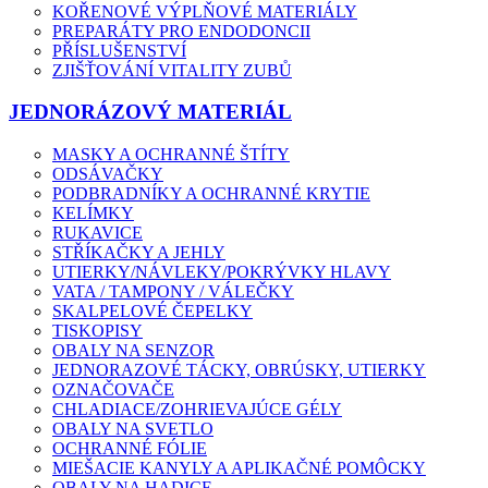
KOŘENOVÉ VÝPLŇOVÉ MATERIÁLY
PREPARÁTY PRO ENDODONCII
PŘÍSLUŠENSTVÍ
ZJIŠŤOVÁNÍ VITALITY ZUBŮ
JEDNORÁZOVÝ MATERIÁL
MASKY A OCHRANNÉ ŠTÍTY
ODSÁVAČKY
PODBRADNÍKY A OCHRANNÉ KRYTIE
KELÍMKY
RUKAVICE
STŘÍKAČKY A JEHLY
UTIERKY/NÁVLEKY/POKRÝVKY HLAVY
VATA / TAMPONY / VÁLEČKY
SKALPELOVÉ ČEPELKY
TISKOPISY
OBALY NA SENZOR
JEDNORAZOVÉ TÁCKY, OBRÚSKY, UTIERKY
OZNAČOVAČE
CHLADIACE/ZOHRIEVAJÚCE GÉLY
OBALY NA SVETLO
OCHRANNÉ FÓLIE
MIEŠACIE KANYLY A APLIKAČNÉ POMÔCKY
OBALY NA HADICE