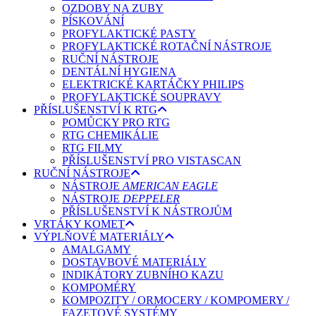
OZDOBY NA ZUBY
PÍSKOVÁNÍ
PROFYLAKTICKÉ PASTY
PROFYLAKTICKÉ ROTAČNÍ NÁSTROJE
RUČNÍ NÁSTROJE
DENTÁLNÍ HYGIENA
ELEKTRICKÉ KARTÁČKY PHILIPS
PROFYLAKTICKÉ SOUPRAVY
PŘÍSLUŠENSTVÍ K RTG
POMŮCKY PRO RTG
RTG CHEMIKÁLIE
RTG FILMY
PŘÍSLUŠENSTVÍ PRO VISTASCAN
RUČNÍ NÁSTROJE
NÁSTROJE
AMERICAN EAGLE
NÁSTROJE
DEPPELER
PŘÍSLUŠENSTVÍ K NÁSTROJŮM
VRTÁKY KOMET
VÝPLŇOVÉ MATERIÁLY
AMALGAMY
DOSTAVBOVÉ MATERIÁLY
INDIKÁTORY ZUBNÍHO KAZU
KOMPOMÉRY
KOMPOZITY / ORMOCERY / KOMPOMERY /
FAZETOVÉ SYSTÉMY