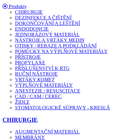
Produkty
CHIRURGIE
DEZINFEKCE A ČIŠTĚNÍ
DOKONČOVÁNÍ A LEŠTĚNÍ
ENDODONCIE
JEDNORÁZOVÝ MATERIÁL
NÁSTROJE A VRTÁKY
MEDIN
OTISKY / REBAZE A PODKLÁDÁNÍ
POMŮCKY NA VÝPLŇOVÉ MATERIÁLY
PŘÍSTROJE
PROFYLAXE
PŘÍSLUŠENSTVÍ K RTG
RUČNÍ NÁSTROJE
VRTÁKY
KOMET
VÝPLŇOVÉ MATERIÁLY
ANESTEZIE / RESUSCITACE
CAD / CAM / CEREC
ŽIDLE
STOMATOLOGICKÉ SÚPRAVY - KRESLÁ
CHIRURGIE
AUGMENTAČNÍ MATERIÁL
MEMBRÁNY