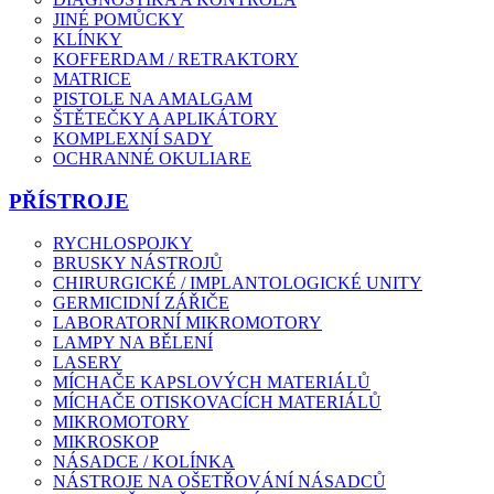
JINÉ POMŮCKY
KLÍNKY
KOFFERDAM / RETRAKTORY
MATRICE
PISTOLE NA AMALGAM
ŠTĚTEČKY A APLIKÁTORY
KOMPLEXNÍ SADY
OCHRANNÉ OKULIARE
PŘÍSTROJE
RYCHLOSPOJKY
BRUSKY NÁSTROJŮ
CHIRURGICKÉ / IMPLANTOLOGICKÉ UNITY
GERMICIDNÍ ZÁŘIČE
LABORATORNÍ MIKROMOTORY
LAMPY NA BĚLENÍ
LASERY
MÍCHAČE KAPSLOVÝCH MATERIÁLŮ
MÍCHAČE OTISKOVACÍCH MATERIÁLŮ
MIKROMOTORY
MIKROSKOP
NÁSADCE / KOLÍNKA
NÁSTROJE NA OŠETŘOVÁNÍ NÁSADCŮ