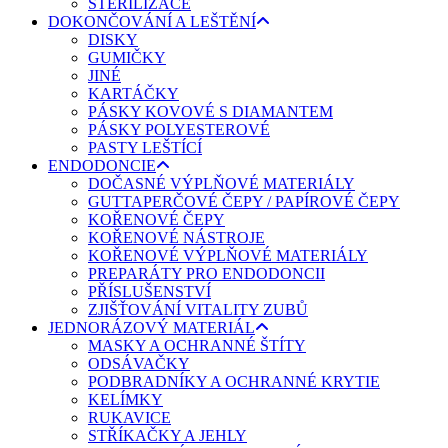
STERILIZACE
DOKONČOVÁNÍ A LEŠTĚNÍ
DISKY
GUMIČKY
JINÉ
KARTÁČKY
PÁSKY KOVOVÉ S DIAMANTEM
PÁSKY POLYESTEROVÉ
PASTY LEŠTÍCÍ
ENDODONCIE
DOČASNÉ VÝPLŇOVÉ MATERIÁLY
GUTTAPERČOVÉ ČEPY / PAPÍROVÉ ČEPY
KOŘENOVÉ ČEPY
KOŘENOVÉ NÁSTROJE
KOŘENOVÉ VÝPLŇOVÉ MATERIÁLY
PREPARÁTY PRO ENDODONCII
PŘÍSLUŠENSTVÍ
ZJIŠŤOVÁNÍ VITALITY ZUBŮ
JEDNORÁZOVÝ MATERIÁL
MASKY A OCHRANNÉ ŠTÍTY
ODSÁVAČKY
PODBRADNÍKY A OCHRANNÉ KRYTIE
KELÍMKY
RUKAVICE
STŘÍKAČKY A JEHLY