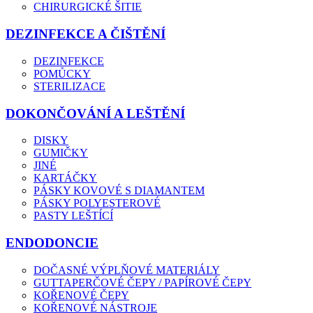
CHIRURGICKÉ ŠITIE
DEZINFEKCE A ČIŠTĚNÍ
DEZINFEKCE
POMŮCKY
STERILIZACE
DOKONČOVÁNÍ A LEŠTĚNÍ
DISKY
GUMIČKY
JINÉ
KARTÁČKY
PÁSKY KOVOVÉ S DIAMANTEM
PÁSKY POLYESTEROVÉ
PASTY LEŠTÍCÍ
ENDODONCIE
DOČASNÉ VÝPLŇOVÉ MATERIÁLY
GUTTAPERČOVÉ ČEPY / PAPÍROVÉ ČEPY
KOŘENOVÉ ČEPY
KOŘENOVÉ NÁSTROJE