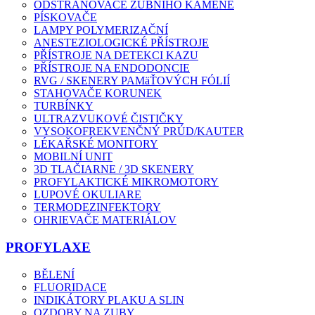
ODSTRAŇOVAČE ZUBNÍHO KAMENE
PÍSKOVAČE
LAMPY POLYMERIZAČNÍ
ANESTEZIOLOGICKÉ PŘÍSTROJE
PŘÍSTROJE NA DETEKCI KAZU
PŘÍSTROJE NA ENDODONCIE
RVG / SKENERY PAMäŤOVÝCH FÓLIÍ
STAHOVAČE KORUNEK
TURBÍNKY
ULTRAZVUKOVÉ ČISTIČKY
VYSOKOFREKVENČNÝ PRÚD/KAUTER
LÉKAŘSKÉ MONITORY
MOBILNÍ UNIT
3D TLAČIARNE / 3D SKENERY
PROFYLAKTICKÉ MIKROMOTORY
LUPOVÉ OKULIARE
TERMODEZINFEKTORY
OHRIEVAČE MATERIÁLOV
PROFYLAXE
BĚLENÍ
FLUORIDACE
INDIKÁTORY PLAKU A SLIN
OZDOBY NA ZUBY