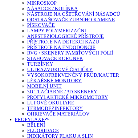
MIKROSKOP
NÁSADCE / KOLÍNKA
NÁSTROJE NA OŠETŘOVÁNÍ NÁSADCŮ
ODSTRAŇOVAČE ZUBNÍHO KAMENE
PÍSKOVAČE
LAMPY POLYMERIZAČNÍ
ANESTEZIOLOGICKÉ PŘÍSTROJE
PŘÍSTROJE NA DETEKCI KAZU
PŘÍSTROJE NA ENDODONCIE
RVG / SKENERY PAMäŤOVÝCH FÓLIÍ
STAHOVAČE KORUNEK
TURBÍNKY
ULTRAZVUKOVÉ ČISTIČKY
VYSOKOFREKVENČNÝ PRÚD/KAUTER
LÉKAŘSKÉ MONITORY
MOBILNÍ UNIT
3D TLAČIARNE / 3D SKENERY
PROFYLAKTICKÉ MIKROMOTORY
LUPOVÉ OKULIARE
TERMODEZINFEKTORY
OHRIEVAČE MATERIÁLOV
PROFYLAXE
BĚLENÍ
FLUORIDACE
INDIKÁTORY PLAKU A SLIN