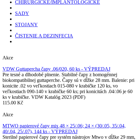
CHIRURGICKÉ/IMPLANTOLOGICKÉ
SADY
STOJANY
ČISTENIE A DEZINFECIA
Akce
VDW Guttapercha čapy .06/020, 60 ks - VÝPREDAJ
Pre tesné a dlhodobé plnenie. Stabilné čapy z homogénnej
biokompatibilnej guttaperche. Čapy sú v dĺžke 28 mm. Balenie: pri
konicite .02 vo veľkostiach 015-080 v krabičke 120 ks, vo
veľkostiach 090-140 v krabičke 60 ks; pri konicitách .04/.06 je 60
ks v krabičke. VDW Katalóg 2023 (PDF)
115.00 Kč
Akce
MTWO papierové čapy mix 48 × 25/.06; 24 × (30/.05, 35/.04,
40/.04, 25/.07), 144 ks - VÝPREDAJ
Sterilné papierové čapy pre systém nástrojov Mtwo v dĺžke 29 mm,