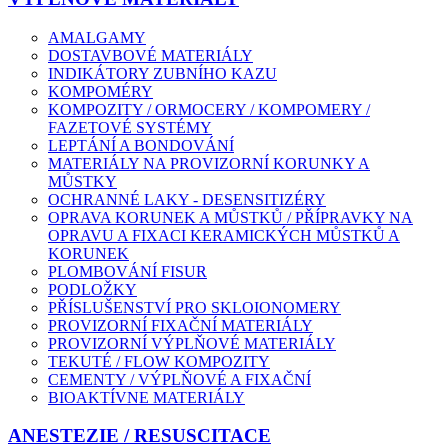
AMALGAMY
DOSTAVBOVÉ MATERIÁLY
INDIKÁTORY ZUBNÍHO KAZU
KOMPOMÉRY
KOMPOZITY / ORMOCERY / KOMPOMERY /
FAZETOVÉ SYSTÉMY
LEPTÁNÍ A BONDOVÁNÍ
MATERIÁLY NA PROVIZORNÍ KORUNKY A
MŮSTKY
OCHRANNÉ LAKY - DESENSITIZÉRY
OPRAVA KORUNEK A MŮSTKŮ / PŘÍPRAVKY NA
OPRAVU A FIXACI KERAMICKÝCH MŮSTKŮ A
KORUNEK
PLOMBOVÁNÍ FISUR
PODLOŽKY
PŘÍSLUŠENSTVÍ PRO SKLOIONOMERY
PROVIZORNÍ FIXAČNÍ MATERIÁLY
PROVIZORNÍ VÝPLŇOVÉ MATERIÁLY
TEKUTÉ / FLOW KOMPOZITY
CEMENTY / VÝPLŇOVÉ A FIXAČNÍ
BIOAKTÍVNE MATERIÁLY
ANESTEZIE / RESUSCITACE