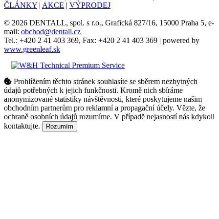
ČLÁNKY
|
AKCE
|
VÝPRODEJ
© 2026 DENTALL, spol. s r.o., Grafická 827/16, 15000 Praha 5, e-
mail:
obchod@dentall.cz
Tel.: +420 2 41 403 369, Fax: +420 2 41 403 369 | powered by
www.greenleaf.sk
Prohlížením těchto stránek souhlasíte se sběrem nezbytných
údajů potřebných k jejich funkčnosti. Kromě nich sbíráme
anonymizované statistiky návštěvnosti, které poskytujeme našim
obchodním partnerům pro reklamní a propagační účely. Vězte, že
ochraně osobních údajů rozumíme. V případě nejasností nás kdykoli
kontaktujte.
Rozumím