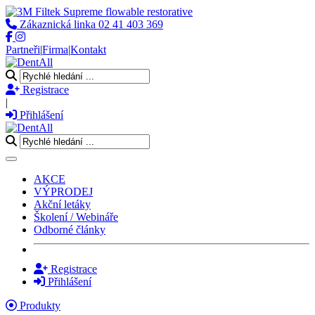
Zákaznická linka
02 41 403 369
Partneři
|
Firma
|
Kontakt
Registrace
|
Přihlášení
Toggle navigation
AKCE
VÝPRODEJ
Akční letáky
Školení / Webináře
Odborné články
Registrace
Přihlášení
Produkty