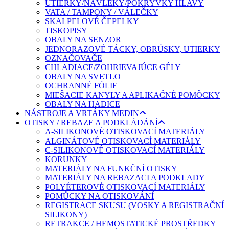
UTIERKY/NÁVLEKY/POKRÝVKY HLAVY
VATA / TAMPONY / VÁLEČKY
SKALPELOVÉ ČEPELKY
TISKOPISY
OBALY NA SENZOR
JEDNORAZOVÉ TÁCKY, OBRÚSKY, UTIERKY
OZNAČOVAČE
CHLADIACE/ZOHRIEVAJÚCE GÉLY
OBALY NA SVETLO
OCHRANNÉ FÓLIE
MIEŠACIE KANYLY A APLIKAČNÉ POMÔCKY
OBALY NA HADICE
NÁSTROJE A VRTÁKY MEDIN
OTISKY / REBAZE A PODKLÁDÁNÍ
A-SILIKONOVÉ OTISKOVACÍ MATERIÁLY
ALGINÁTOVÉ OTISKOVACÍ MATERIÁLY
C-SILIKONOVÉ OTISKOVACÍ MATERIÁLY
KORUNKY
MATERIÁLY NA FUNKČNÍ OTISKY
MATERIÁLY NA REBAZACI A PODKLADY
POLYÉTEROVÉ OTISKOVACÍ MATERIÁLY
POMŮCKY NA OTISKOVÁNÍ
REGISTRACE SKUSU (VOSKY A REGISTRAČNÍ
SILIKONY)
RETRAKCE / HEMOSTATICKÉ PROSTŘEDKY