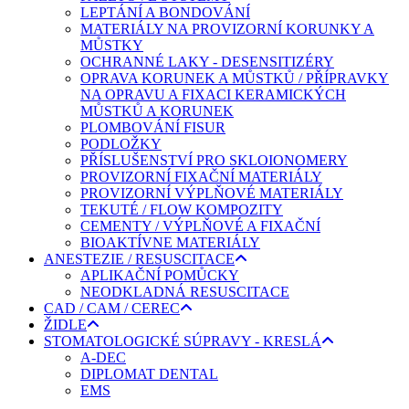
LEPTÁNÍ A BONDOVÁNÍ
MATERIÁLY NA PROVIZORNÍ KORUNKY A
MŮSTKY
OCHRANNÉ LAKY - DESENSITIZÉRY
OPRAVA KORUNEK A MŮSTKŮ / PŘÍPRAVKY
NA OPRAVU A FIXACI KERAMICKÝCH
MŮSTKŮ A KORUNEK
PLOMBOVÁNÍ FISUR
PODLOŽKY
PŘÍSLUŠENSTVÍ PRO SKLOIONOMERY
PROVIZORNÍ FIXAČNÍ MATERIÁLY
PROVIZORNÍ VÝPLŇOVÉ MATERIÁLY
TEKUTÉ / FLOW KOMPOZITY
CEMENTY / VÝPLŇOVÉ A FIXAČNÍ
BIOAKTÍVNE MATERIÁLY
ANESTEZIE / RESUSCITACE
APLIKAČNÍ POMŮCKY
NEODKLADNÁ RESUSCITACE
CAD / CAM / CEREC
ŽIDLE
STOMATOLOGICKÉ SÚPRAVY - KRESLÁ
A-DEC
DIPLOMAT DENTAL
EMS