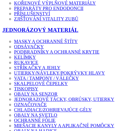
KOŘENOVÉ VÝPLŇOVÉ MATERIÁLY
PREPARÁTY PRO ENDODONCII
PŘÍSLUŠENSTVÍ
ZJIŠŤOVÁNÍ VITALITY ZUBŮ
JEDNORÁZOVÝ MATERIÁL
MASKY A OCHRANNÉ ŠTÍTY
ODSÁVAČKY
PODBRADNÍKY A OCHRANNÉ KRYTIE
KELÍMKY
RUKAVICE
STŘÍKAČKY A JEHLY
UTIERKY/NÁVLEKY/POKRÝVKY HLAVY
VATA / TAMPONY / VÁLEČKY
SKALPELOVÉ ČEPELKY
TISKOPISY
OBALY NA SENZOR
JEDNORAZOVÉ TÁCKY, OBRÚSKY, UTIERKY
OZNAČOVAČE
CHLADIACE/ZOHRIEVAJÚCE GÉLY
OBALY NA SVETLO
OCHRANNÉ FÓLIE
MIEŠACIE KANYLY A APLIKAČNÉ POMÔCKY
OBALY NA HADICE