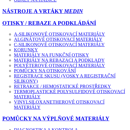
NÁSTROJE A VRTÁKY
MEDIN
OTISKY / REBAZE A PODKLÁDÁNÍ
A-SILIKONOVÉ OTISKOVACÍ MATERIÁLY
ALGINÁTOVÉ OTISKOVACÍ MATERIÁLY
C-SILIKONOVÉ OTISKOVACÍ MATERIÁLY
KORUNKY
MATERIÁLY NA FUNKČNÍ OTISKY
MATERIÁLY NA REBAZACI A PODKLADY
POLYÉTEROVÉ OTISKOVACÍ MATERIÁLY
POMŮCKY NA OTISKOVÁNÍ
REGISTRACE SKUSU (VOSKY A REGISTRAČNÍ
SILIKONY)
RETRAKCE / HEMOSTATICKÉ PROSTŘEDKY
TERMOPLASTICKÉ POLYSULFIDOVÉ OTISKOVACÍ
MATERIÁLY
VINYLSILOXANETHEROVÉ OTISKOVACÍ
MATERIÁLY
POMŮCKY NA VÝPLŇOVÉ MATERIÁLY
DIAGNOSTIKA A KONTROLA