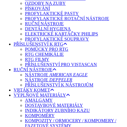
OZDOBY NA ZUBY
PÍSKOVÁNÍ
PROFYLAKTICKÉ PASTY
PROFYLAKTICKÉ ROTAČNÍ NÁSTROJE
RUČNÍ NÁSTROJE
DENTÁLNÍ HYGIENA
ELEKTRICKÉ KARTÁČKY PHILIPS
PROFYLAKTICKÉ SOUPRAVY
PŘÍSLUŠENSTVÍ K RTG
POMŮCKY PRO RTG
RTG CHEMIKÁLIE
RTG FILMY
PŘÍSLUŠENSTVÍ PRO VISTASCAN
RUČNÍ NÁSTROJE
NÁSTROJE
AMERICAN EAGLE
NÁSTROJE
DEPPELER
PŘÍSLUŠENSTVÍ K NÁSTROJŮM
VRTÁKY KOMET
VÝPLŇOVÉ MATERIÁLY
AMALGAMY
DOSTAVBOVÉ MATERIÁLY
INDIKÁTORY ZUBNÍHO KAZU
KOMPOMÉRY
KOMPOZITY / ORMOCERY / KOMPOMERY /
FAZETOVÉ SYSTÉMY