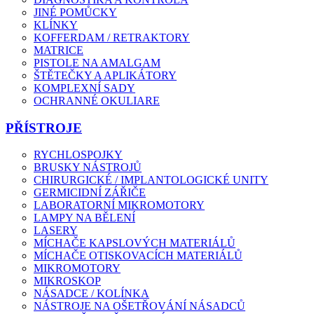
JINÉ POMŮCKY
KLÍNKY
KOFFERDAM / RETRAKTORY
MATRICE
PISTOLE NA AMALGAM
ŠTĚTEČKY A APLIKÁTORY
KOMPLEXNÍ SADY
OCHRANNÉ OKULIARE
PŘÍSTROJE
RYCHLOSPOJKY
BRUSKY NÁSTROJŮ
CHIRURGICKÉ / IMPLANTOLOGICKÉ UNITY
GERMICIDNÍ ZÁŘIČE
LABORATORNÍ MIKROMOTORY
LAMPY NA BĚLENÍ
LASERY
MÍCHAČE KAPSLOVÝCH MATERIÁLŮ
MÍCHAČE OTISKOVACÍCH MATERIÁLŮ
MIKROMOTORY
MIKROSKOP
NÁSADCE / KOLÍNKA
NÁSTROJE NA OŠETŘOVÁNÍ NÁSADCŮ