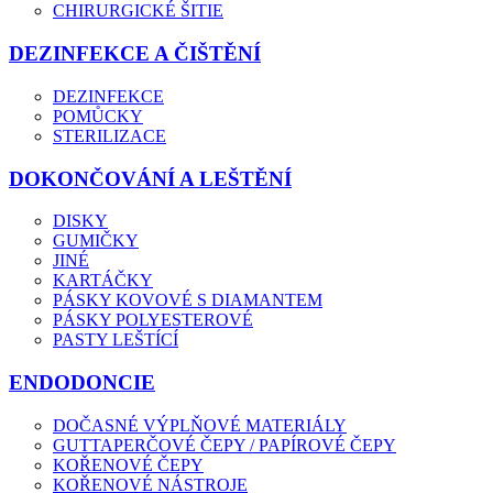
CHIRURGICKÉ ŠITIE
DEZINFEKCE A ČIŠTĚNÍ
DEZINFEKCE
POMŮCKY
STERILIZACE
DOKONČOVÁNÍ A LEŠTĚNÍ
DISKY
GUMIČKY
JINÉ
KARTÁČKY
PÁSKY KOVOVÉ S DIAMANTEM
PÁSKY POLYESTEROVÉ
PASTY LEŠTÍCÍ
ENDODONCIE
DOČASNÉ VÝPLŇOVÉ MATERIÁLY
GUTTAPERČOVÉ ČEPY / PAPÍROVÉ ČEPY
KOŘENOVÉ ČEPY
KOŘENOVÉ NÁSTROJE