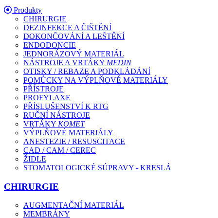
Produkty
CHIRURGIE
DEZINFEKCE A ČIŠTĚNÍ
DOKONČOVÁNÍ A LEŠTĚNÍ
ENDODONCIE
JEDNORÁZOVÝ MATERIÁL
NÁSTROJE A VRTÁKY
MEDIN
OTISKY / REBAZE A PODKLÁDÁNÍ
POMŮCKY NA VÝPLŇOVÉ MATERIÁLY
PŘÍSTROJE
PROFYLAXE
PŘÍSLUŠENSTVÍ K RTG
RUČNÍ NÁSTROJE
VRTÁKY
KOMET
VÝPLŇOVÉ MATERIÁLY
ANESTEZIE / RESUSCITACE
CAD / CAM / CEREC
ŽIDLE
STOMATOLOGICKÉ SÚPRAVY - KRESLÁ
CHIRURGIE
AUGMENTAČNÍ MATERIÁL
MEMBRÁNY