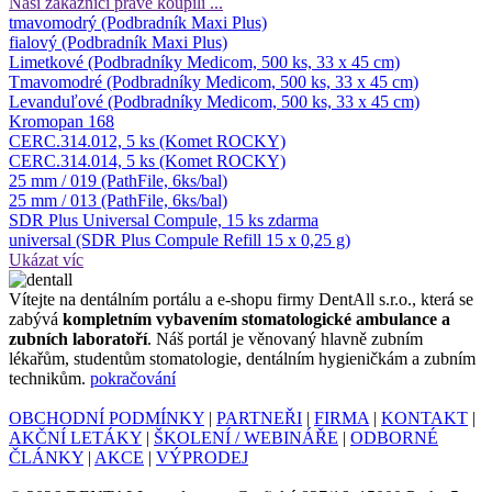
Naši zákazníci právě koupili ...
tmavomodrý (Podbradník Maxi Plus)
fialový (Podbradník Maxi Plus)
Limetkové (Podbradníky Medicom, 500 ks, 33 x 45 cm)
Tmavomodré (Podbradníky Medicom, 500 ks, 33 x 45 cm)
Levanduľové (Podbradníky Medicom, 500 ks, 33 x 45 cm)
Kromopan 168
CERC.314.012, 5 ks (Komet ROCKY)
CERC.314.014, 5 ks (Komet ROCKY)
25 mm / 019 (PathFile, 6ks/bal)
25 mm / 013 (PathFile, 6ks/bal)
SDR Plus Universal Compule, 15 ks zdarma
universal (SDR Plus Compule Refill 15 x 0,25 g)
Ukázat víc
Ví­tejte na dentálním portálu a e-shopu firmy DentAll s.r.o., která se
zabývá
kompletním vybavením stomatologické ambulance a
zubních laboratoří
. Náš portál je věnovaný hlavně zubním
lékařům, studentům stomatologie, dentálním hygieničkám a zubním
technikům.
pokračování
OBCHODNÍ PODMÍNKY
|
PARTNEŘI
|
FIRMA
|
KONTAKT
|
AKČNÍ LETÁKY
|
ŠKOLENÍ / WEBINÁŘE
|
ODBORNÉ
ČLÁNKY
|
AKCE
|
VÝPRODEJ