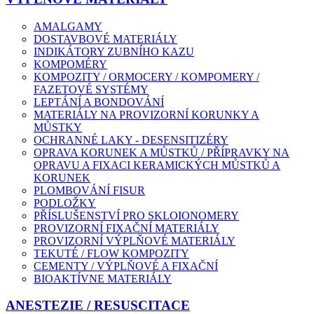
AMALGAMY
DOSTAVBOVÉ MATERIÁLY
INDIKÁTORY ZUBNÍHO KAZU
KOMPOMÉRY
KOMPOZITY / ORMOCERY / KOMPOMERY /
FAZETOVÉ SYSTÉMY
LEPTÁNÍ A BONDOVÁNÍ
MATERIÁLY NA PROVIZORNÍ KORUNKY A
MŮSTKY
OCHRANNÉ LAKY - DESENSITIZÉRY
OPRAVA KORUNEK A MŮSTKŮ / PŘÍPRAVKY NA
OPRAVU A FIXACI KERAMICKÝCH MŮSTKŮ A
KORUNEK
PLOMBOVÁNÍ FISUR
PODLOŽKY
PŘÍSLUŠENSTVÍ PRO SKLOIONOMERY
PROVIZORNÍ FIXAČNÍ MATERIÁLY
PROVIZORNÍ VÝPLŇOVÉ MATERIÁLY
TEKUTÉ / FLOW KOMPOZITY
CEMENTY / VÝPLŇOVÉ A FIXAČNÍ
BIOAKTÍVNE MATERIÁLY
ANESTEZIE / RESUSCITACE