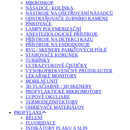
MIKROSKOP
NÁSADCE / KOLÍNKA
NÁSTROJE NA OŠETŘOVÁNÍ NÁSADCŮ
ODSTRAŇOVAČE ZUBNÍHO KAMENE
PÍSKOVAČE
LAMPY POLYMERIZAČNÍ
ANESTEZIOLOGICKÉ PŘÍSTROJE
PŘÍSTROJE NA DETEKCI KAZU
PŘÍSTROJE NA ENDODONCIE
RVG / SKENERY PAMäŤOVÝCH FÓLIÍ
STAHOVAČE KORUNEK
TURBÍNKY
ULTRAZVUKOVÉ ČISTIČKY
VYSOKOFREKVENČNÝ PRÚD/KAUTER
LÉKAŘSKÉ MONITORY
MOBILNÍ UNIT
3D TLAČIARNE / 3D SKENERY
PROFYLAKTICKÉ MIKROMOTORY
LUPOVÉ OKULIARE
TERMODEZINFEKTORY
OHRIEVAČE MATERIÁLOV
PROFYLAXE
BĚLENÍ
FLUORIDACE
INDIKÁTORY PLAKU A SLIN