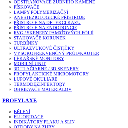
ODSTRAŇOVAČE ZUBNÍHO KAMENE
PÍSKOVAČE
LAMPY POLYMERIZAČNÍ
ANESTEZIOLOGICKÉ PŘÍSTROJE
PŘÍSTROJE NA DETEKCI KAZU
PŘÍSTROJE NA ENDODONCIE
RVG / SKENERY PAMäŤOVÝCH FÓLIÍ
STAHOVAČE KORUNEK
TURBÍNKY
ULTRAZVUKOVÉ ČISTIČKY
VYSOKOFREKVENČNÝ PRÚD/KAUTER
LÉKAŘSKÉ MONITORY
MOBILNÍ UNIT
3D TLAČIARNE / 3D SKENERY
PROFYLAKTICKÉ MIKROMOTORY
LUPOVÉ OKULIARE
TERMODEZINFEKTORY
OHRIEVAČE MATERIÁLOV
PROFYLAXE
BĚLENÍ
FLUORIDACE
INDIKÁTORY PLAKU A SLIN
OZDOBY NA ZUBY