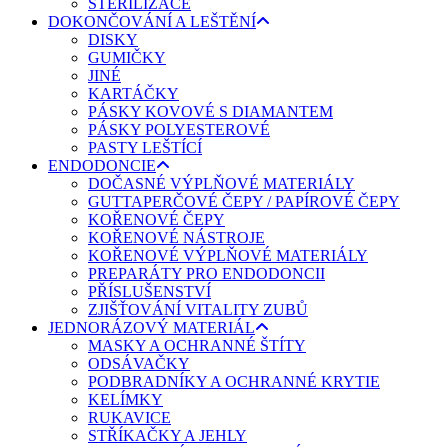
STERILIZACE
DOKONČOVÁNÍ A LEŠTĚNÍ
DISKY
GUMIČKY
JINÉ
KARTÁČKY
PÁSKY KOVOVÉ S DIAMANTEM
PÁSKY POLYESTEROVÉ
PASTY LEŠTÍCÍ
ENDODONCIE
DOČASNÉ VÝPLŇOVÉ MATERIÁLY
GUTTAPERČOVÉ ČEPY / PAPÍROVÉ ČEPY
KOŘENOVÉ ČEPY
KOŘENOVÉ NÁSTROJE
KOŘENOVÉ VÝPLŇOVÉ MATERIÁLY
PREPARÁTY PRO ENDODONCII
PŘÍSLUŠENSTVÍ
ZJIŠŤOVÁNÍ VITALITY ZUBŮ
JEDNORÁZOVÝ MATERIÁL
MASKY A OCHRANNÉ ŠTÍTY
ODSÁVAČKY
PODBRADNÍKY A OCHRANNÉ KRYTIE
KELÍMKY
RUKAVICE
STŘÍKAČKY A JEHLY