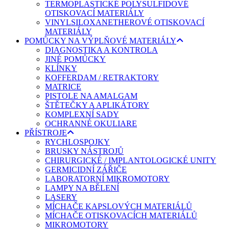
TERMOPLASTICKÉ POLYSULFIDOVÉ
OTISKOVACÍ MATERIÁLY
VINYLSILOXANETHEROVÉ OTISKOVACÍ
MATERIÁLY
POMŮCKY NA VÝPLŇOVÉ MATERIÁLY
DIAGNOSTIKA A KONTROLA
JINÉ POMŮCKY
KLÍNKY
KOFFERDAM / RETRAKTORY
MATRICE
PISTOLE NA AMALGAM
ŠTĚTEČKY A APLIKÁTORY
KOMPLEXNÍ SADY
OCHRANNÉ OKULIARE
PŘÍSTROJE
RYCHLOSPOJKY
BRUSKY NÁSTROJŮ
CHIRURGICKÉ / IMPLANTOLOGICKÉ UNITY
GERMICIDNÍ ZÁŘIČE
LABORATORNÍ MIKROMOTORY
LAMPY NA BĚLENÍ
LASERY
MÍCHAČE KAPSLOVÝCH MATERIÁLŮ
MÍCHAČE OTISKOVACÍCH MATERIÁLŮ
MIKROMOTORY