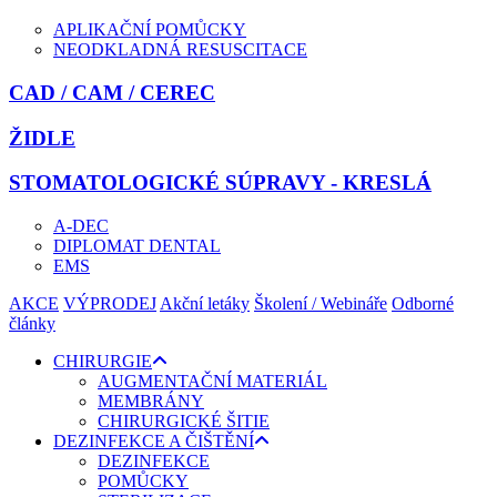
APLIKAČNÍ POMŮCKY
NEODKLADNÁ RESUSCITACE
CAD / CAM / CEREC
ŽIDLE
STOMATOLOGICKÉ SÚPRAVY - KRESLÁ
A-DEC
DIPLOMAT DENTAL
EMS
AKCE
VÝPRODEJ
Akční letáky
Školení / Webináře
Odborné
články
CHIRURGIE
AUGMENTAČNÍ MATERIÁL
MEMBRÁNY
CHIRURGICKÉ ŠITIE
DEZINFEKCE A ČIŠTĚNÍ
DEZINFEKCE
POMŮCKY