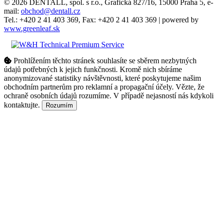
© 2026 DENTALL, spol. s r.o., Grafická 827/16, 15000 Praha 5, e-
mail:
obchod@dentall.cz
Tel.: +420 2 41 403 369, Fax: +420 2 41 403 369 | powered by
www.greenleaf.sk
Prohlížením těchto stránek souhlasíte se sběrem nezbytných
údajů potřebných k jejich funkčnosti. Kromě nich sbíráme
anonymizované statistiky návštěvnosti, které poskytujeme našim
obchodním partnerům pro reklamní a propagační účely. Vězte, že
ochraně osobních údajů rozumíme. V případě nejasností nás kdykoli
kontaktujte.
Rozumím