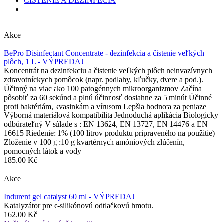
ČISTENIE A DEZINFECIA
Akce
BePro Disinfectant Concentrate - dezinfekcia a čistenie veľkých
plôch, 1 L - VÝPREDAJ
Koncentrát na dezinfekciu a čistenie veľkých plôch neinvazívnych
zdravotníckych pomôcok (napr. podlahy, kľučky, dvere a pod.).
Účinný na viac ako 100 patogénnych mikroorganizmov Začína
pôsobiť za 60 sekúnd a plnú účinnosť dosiahne za 5 minút Účinné
proti baktériám, kvasinkám a vírusom Lepšia hodnota za peniaze
Výborná materiálová kompatibilita Jednoduchá aplikácia Biologicky
odbúrateľný V súlade s : EN 13624, EN 13727, EN 14476 a EN
16615 Riedenie: 1% (100 litrov produktu pripraveného na použitie)
Zloženie v 100 g :10 g kvartérnych amóniových zlúčenín,
pomocných látok a vody
185.00 Kč
Akce
Indurent gel catalyst 60 ml - VÝPREDAJ
Katalyzátor pre c-silikónovú odtlačkovú hmotu.
162.00 Kč