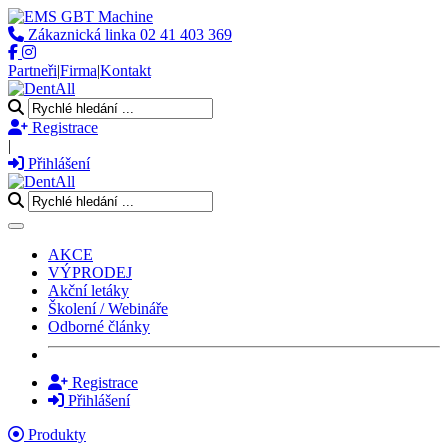
Zákaznická linka
02 41 403 369
Partneři
|
Firma
|
Kontakt
Registrace
|
Přihlášení
Toggle navigation
AKCE
VÝPRODEJ
Akční letáky
Školení / Webináře
Odborné články
Registrace
Přihlášení
Produkty