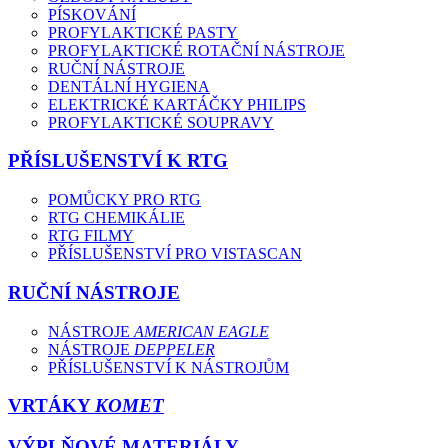
PÍSKOVÁNÍ
PROFYLAKTICKÉ PASTY
PROFYLAKTICKÉ ROTAČNÍ NÁSTROJE
RUČNÍ NÁSTROJE
DENTÁLNÍ HYGIENA
ELEKTRICKÉ KARTÁČKY PHILIPS
PROFYLAKTICKÉ SOUPRAVY
PŘÍSLUŠENSTVÍ K RTG
POMŮCKY PRO RTG
RTG CHEMIKÁLIE
RTG FILMY
PŘÍSLUŠENSTVÍ PRO VISTASCAN
RUČNÍ NÁSTROJE
NÁSTROJE
AMERICAN EAGLE
NÁSTROJE
DEPPELER
PŘÍSLUŠENSTVÍ K NÁSTROJŮM
VRTÁKY
KOMET
VÝPLŇOVÉ MATERIÁLY