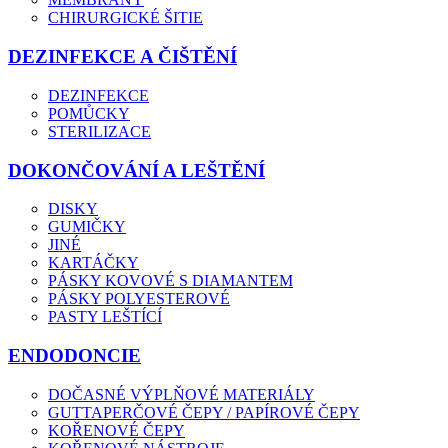
CHIRURGICKÉ ŠITIE
DEZINFEKCE A ČIŠTĚNÍ
DEZINFEKCE
POMŮCKY
STERILIZACE
DOKONČOVÁNÍ A LEŠTĚNÍ
DISKY
GUMIČKY
JINÉ
KARTÁČKY
PÁSKY KOVOVÉ S DIAMANTEM
PÁSKY POLYESTEROVÉ
PASTY LEŠTÍCÍ
ENDODONCIE
DOČASNÉ VÝPLŇOVÉ MATERIÁLY
GUTTAPERČOVÉ ČEPY / PAPÍROVÉ ČEPY
KOŘENOVÉ ČEPY