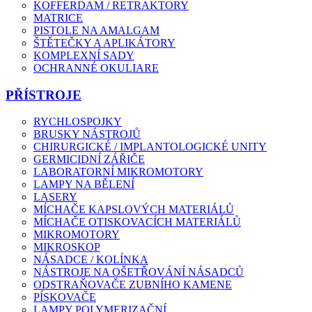
KOFFERDAM / RETRAKTORY
MATRICE
PISTOLE NA AMALGAM
ŠTĚTEČKY A APLIKÁTORY
KOMPLEXNÍ SADY
OCHRANNÉ OKULIARE
PŘÍSTROJE
RYCHLOSPOJKY
BRUSKY NÁSTROJŮ
CHIRURGICKÉ / IMPLANTOLOGICKÉ UNITY
GERMICIDNÍ ZÁŘIČE
LABORATORNÍ MIKROMOTORY
LAMPY NA BĚLENÍ
LASERY
MÍCHAČE KAPSLOVÝCH MATERIÁLŮ
MÍCHAČE OTISKOVACÍCH MATERIÁLŮ
MIKROMOTORY
MIKROSKOP
NÁSADCE / KOLÍNKA
NÁSTROJE NA OŠETŘOVÁNÍ NÁSADCŮ
ODSTRAŇOVAČE ZUBNÍHO KAMENE
PÍSKOVAČE
LAMPY POLYMERIZAČNÍ