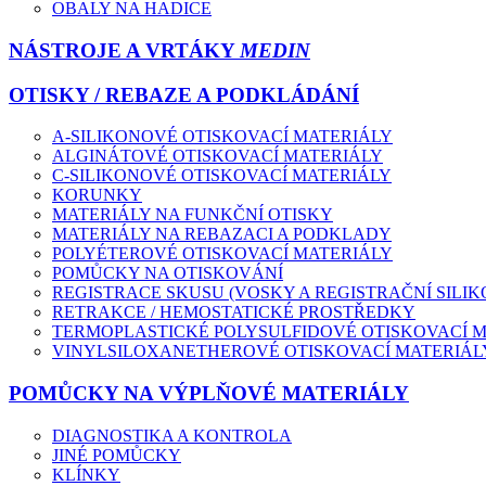
OBALY NA HADICE
NÁSTROJE A VRTÁKY
MEDIN
OTISKY / REBAZE A PODKLÁDÁNÍ
A-SILIKONOVÉ OTISKOVACÍ MATERIÁLY
ALGINÁTOVÉ OTISKOVACÍ MATERIÁLY
C-SILIKONOVÉ OTISKOVACÍ MATERIÁLY
KORUNKY
MATERIÁLY NA FUNKČNÍ OTISKY
MATERIÁLY NA REBAZACI A PODKLADY
POLYÉTEROVÉ OTISKOVACÍ MATERIÁLY
POMŮCKY NA OTISKOVÁNÍ
REGISTRACE SKUSU (VOSKY A REGISTRAČNÍ SILIK
RETRAKCE / HEMOSTATICKÉ PROSTŘEDKY
TERMOPLASTICKÉ POLYSULFIDOVÉ OTISKOVACÍ 
VINYLSILOXANETHEROVÉ OTISKOVACÍ MATERIÁL
POMŮCKY NA VÝPLŇOVÉ MATERIÁLY
DIAGNOSTIKA A KONTROLA
JINÉ POMŮCKY
KLÍNKY