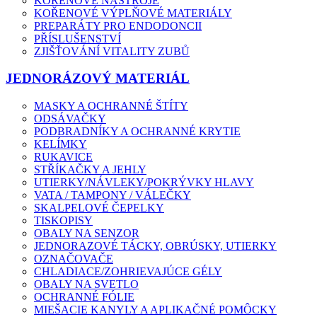
KOŘENOVÉ NÁSTROJE
KOŘENOVÉ VÝPLŇOVÉ MATERIÁLY
PREPARÁTY PRO ENDODONCII
PŘÍSLUŠENSTVÍ
ZJIŠŤOVÁNÍ VITALITY ZUBŮ
JEDNORÁZOVÝ MATERIÁL
MASKY A OCHRANNÉ ŠTÍTY
ODSÁVAČKY
PODBRADNÍKY A OCHRANNÉ KRYTIE
KELÍMKY
RUKAVICE
STŘÍKAČKY A JEHLY
UTIERKY/NÁVLEKY/POKRÝVKY HLAVY
VATA / TAMPONY / VÁLEČKY
SKALPELOVÉ ČEPELKY
TISKOPISY
OBALY NA SENZOR
JEDNORAZOVÉ TÁCKY, OBRÚSKY, UTIERKY
OZNAČOVAČE
CHLADIACE/ZOHRIEVAJÚCE GÉLY
OBALY NA SVETLO
OCHRANNÉ FÓLIE
MIEŠACIE KANYLY A APLIKAČNÉ POMÔCKY