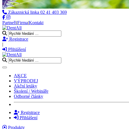
Zákaznická linka
02 41 403 369
Partneři
|
Firma
|
Kontakt
Registrace
|
Přihlášení
Toggle navigation
AKCE
VÝPRODEJ
Akční letáky
Školení / Webináře
Odborné články
Registrace
Přihlášení
Produkty