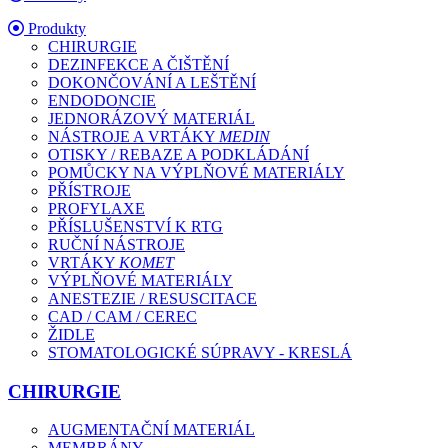
Produkty
CHIRURGIE
DEZINFEKCE A ČIŠTĚNÍ
DOKONČOVÁNÍ A LEŠTĚNÍ
ENDODONCIE
JEDNORÁZOVÝ MATERIÁL
NÁSTROJE A VRTÁKY
MEDIN
OTISKY / REBAZE A PODKLÁDÁNÍ
POMŮCKY NA VÝPLŇOVÉ MATERIÁLY
PŘÍSTROJE
PROFYLAXE
PŘÍSLUŠENSTVÍ K RTG
RUČNÍ NÁSTROJE
VRTÁKY
KOMET
VÝPLŇOVÉ MATERIÁLY
ANESTEZIE / RESUSCITACE
CAD / CAM / CEREC
ŽIDLE
STOMATOLOGICKÉ SÚPRAVY - KRESLÁ
CHIRURGIE
AUGMENTAČNÍ MATERIÁL
MEMBRÁNY