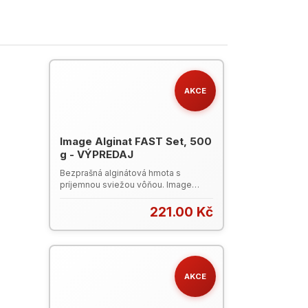
AKCE
Image Alginat FAST Set, 500
g - VÝPREDAJ
Bezprašná alginátová hmota s
príjemnou sviežou vôňou. Image
Alginate poskytuje odtlačok bez
bubliniek s hladkým povrchom
221.00 Kč
zelenej farby. Odtlačky sú dobre
čitateľné. Image Alginate obsahuje
špeciálne častice, ktoré zaručujú
presnú rýchlosť absorpcie. Všetky
prísady sú rozpustné v rovnakom
AKCE
pomere čo prináša rýchle miešanie a
hladký povrch textúry. Alginát s
mätovou príchuťou je 100%