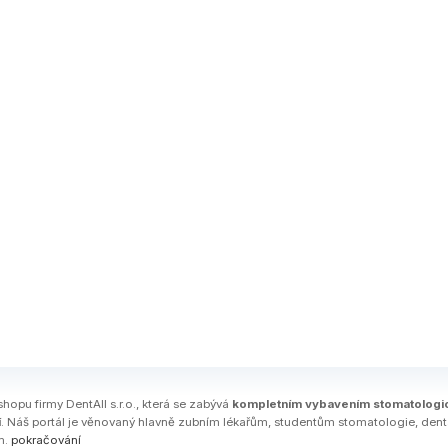
shopu firmy DentAll s.r.o., která se zabývá
kompletním vybavením stomatologi
í
. Náš portál je věnovaný hlavně zubním lékařům, studentům stomatologie, den
m.
pokračování