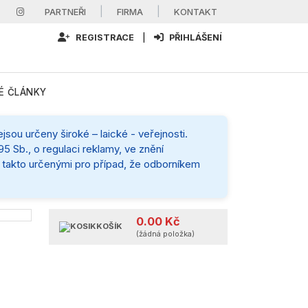
|
|
PARTNEŘI
FIRMA
KONTAKT
REGISTRACE
|
PŘIHLÁŠENÍ
É ČLÁNKY
sou určeny široké – laické - veřejnosti.
5 Sb., o regulaci reklamy, ve znění
mi takto určenými pro případ, že odborníkem
0.00 Kč
KOŠÍK
(žádná položka)