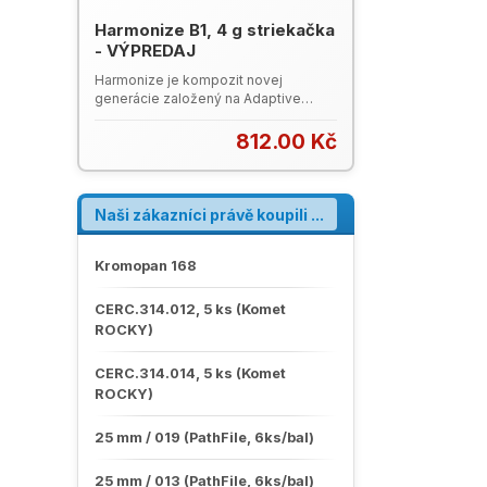
biologicky odbúrateľný. Zostáva
stabilný a rozmerovo stály počas 4
Harmonize B1, 4 g striekačka
dní (100 hodín). Produktový katalóg
- VÝPREDAJ
Dux Dental (PDF, 4 MB)
Harmonize je kompozit novej
generácie založený na Adaptive
Response Technology (Adaptívna
Reakčná technológia), ide o štruktúru
812.00 Kč
nanočastíc v plnive, ktoré umožňujú
dosiahnutie prirodzenej estetiky
kompozitných výplní jednoduchšie
ako kedykoľvek predtým. ART
Naši zákazníci právě koupili ...
umožňuje lepšie spojenie s okolitým
tkanivom a vďaka pokročilej
štrukturálnej integrite sa budú výplne
Kromopan 168
vyznačovať výnimočnou pevnosťou a
úžasnou estetikou. Leták Harmonize
CERC.314.012, 5 ks (Komet
ROCKY)
CERC.314.014, 5 ks (Komet
ROCKY)
25 mm / 019 (PathFile, 6ks/bal)
25 mm / 013 (PathFile, 6ks/bal)