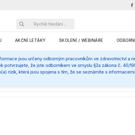
J
AKČNÍ LETÁKY
ŠKOLENÍ / WEBINÁŘE
ODBORN
nformace jsou určeny odborným pracovníkům ve zdravotnictví a nej
k potvrzujete, že jste odborníkem ve smyslu §2a zákona č. 40/199
(a) rizik, která jsou spojena s tím, že se seznámíte s informace