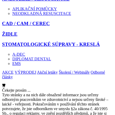
APLIKAČNÍ POMŮCKY
NEODKLADNÁ RESUSCITACE
CAD / CAM / CEREC
ŽIDLE
STOMATOLOGICKÉ SÚPRAVY - KRESLÁ
A-DEC
DIPLOMAT DENTAL
EMS
AKCE
VÝPRODEJ
Akční letáky
Školení / Webináře
Odborné
články
Čekejte prosím ...
Tyto stránky a na nich dále obsažené informace jsou určeny
odborným pracovníkům ve zdravotnictví a nejsou určeny široké –
laické - veřejnosti. Pokračováním v používání těchto stránek
potvrzujete, že jste odborníkem ve smyslu §2a zákona č. 40/1995
Sb., o regulaci reklamy, ve znění pozdějších předpisů, a že jste si