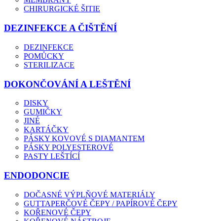
CHIRURGICKÉ ŠITIE
DEZINFEKCE A ČIŠTĚNÍ
DEZINFEKCE
POMŮCKY
STERILIZACE
DOKONČOVÁNÍ A LEŠTĚNÍ
DISKY
GUMIČKY
JINÉ
KARTÁČKY
PÁSKY KOVOVÉ S DIAMANTEM
PÁSKY POLYESTEROVÉ
PASTY LEŠTÍCÍ
ENDODONCIE
DOČASNÉ VÝPLŇOVÉ MATERIÁLY
GUTTAPERČOVÉ ČEPY / PAPÍROVÉ ČEPY
KOŘENOVÉ ČEPY