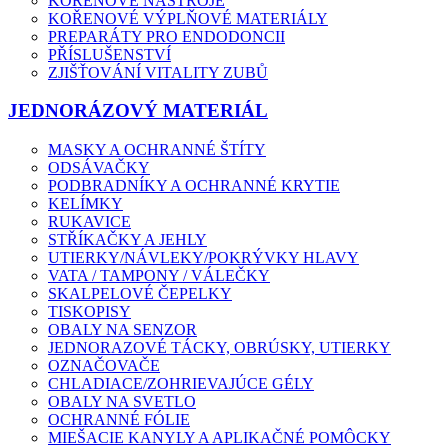
KOŘENOVÉ NÁSTROJE
KOŘENOVÉ VÝPLŇOVÉ MATERIÁLY
PREPARÁTY PRO ENDODONCII
PŘÍSLUŠENSTVÍ
ZJIŠŤOVÁNÍ VITALITY ZUBŮ
JEDNORÁZOVÝ MATERIÁL
MASKY A OCHRANNÉ ŠTÍTY
ODSÁVAČKY
PODBRADNÍKY A OCHRANNÉ KRYTIE
KELÍMKY
RUKAVICE
STŘÍKAČKY A JEHLY
UTIERKY/NÁVLEKY/POKRÝVKY HLAVY
VATA / TAMPONY / VÁLEČKY
SKALPELOVÉ ČEPELKY
TISKOPISY
OBALY NA SENZOR
JEDNORAZOVÉ TÁCKY, OBRÚSKY, UTIERKY
OZNAČOVAČE
CHLADIACE/ZOHRIEVAJÚCE GÉLY
OBALY NA SVETLO
OCHRANNÉ FÓLIE
MIEŠACIE KANYLY A APLIKAČNÉ POMÔCKY