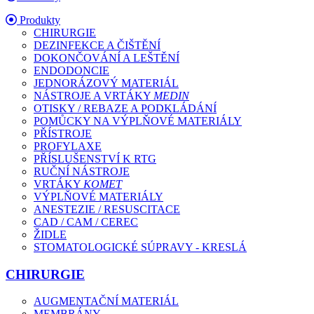
Produkty
CHIRURGIE
DEZINFEKCE A ČIŠTĚNÍ
DOKONČOVÁNÍ A LEŠTĚNÍ
ENDODONCIE
JEDNORÁZOVÝ MATERIÁL
NÁSTROJE A VRTÁKY
MEDIN
OTISKY / REBAZE A PODKLÁDÁNÍ
POMŮCKY NA VÝPLŇOVÉ MATERIÁLY
PŘÍSTROJE
PROFYLAXE
PŘÍSLUŠENSTVÍ K RTG
RUČNÍ NÁSTROJE
VRTÁKY
KOMET
VÝPLŇOVÉ MATERIÁLY
ANESTEZIE / RESUSCITACE
CAD / CAM / CEREC
ŽIDLE
STOMATOLOGICKÉ SÚPRAVY - KRESLÁ
CHIRURGIE
AUGMENTAČNÍ MATERIÁL
MEMBRÁNY