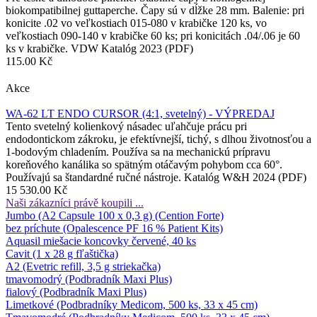
biokompatibilnej guttaperche. Čapy sú v dĺžke 28 mm. Balenie: pri
konicite .02 vo veľkostiach 015-080 v krabičke 120 ks, vo
veľkostiach 090-140 v krabičke 60 ks; pri konicitách .04/.06 je 60
ks v krabičke. VDW Katalóg 2023 (PDF)
115.00 Kč
Akce
WA-62 LT ENDO CURSOR (4:1, svetelný) - VÝPREDAJ
Tento svetelný kolienkový násadec uľahčuje prácu pri
endodontickom zákroku, je efektívnejší, tichý, s dlhou životnosťou a
1-bodovým chladením. Používa sa na mechanickú prípravu
koreňového kanálika so spätným otáčavým pohybom cca 60°.
Používajú sa štandardné ručné nástroje. Katalóg W&H 2024 (PDF)
15 530.00 Kč
Naši zákazníci právě koupili ...
Jumbo (A2 Capsule 100 x 0,3 g) (Cention Forte)
bez príchute (Opalescence PF 16 % Patient Kits)
Aquasil miešacie koncovky červené, 40 ks
Cavit (1 x 28 g fľaštička)
A2 (Evetric refill, 3,5 g striekačka)
tmavomodrý (Podbradník Maxi Plus)
fialový (Podbradník Maxi Plus)
Limetkové (Podbradníky Medicom, 500 ks, 33 x 45 cm)