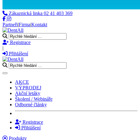
Zákaznická linka
02 41 403 369
Partneři
|
Firma
|
Kontakt
Registrace
|
Přihlášení
Toggle navigation
AKCE
VÝPRODEJ
Akční letáky
Školení / Webináře
Odborné články
Registrace
Přihlášení
Produkty