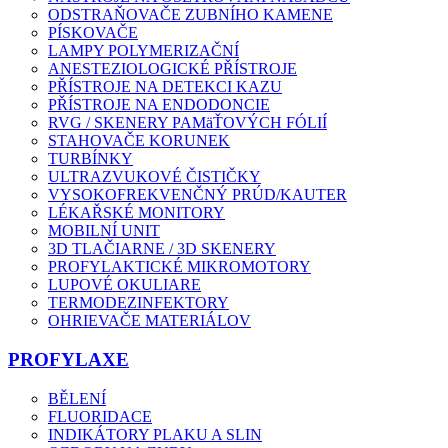
ODSTRAŇOVAČE ZUBNÍHO KAMENE
PÍSKOVAČE
LAMPY POLYMERIZAČNÍ
ANESTEZIOLOGICKÉ PŘÍSTROJE
PŘÍSTROJE NA DETEKCI KAZU
PŘÍSTROJE NA ENDODONCIE
RVG / SKENERY PAMäŤOVÝCH FÓLIÍ
STAHOVAČE KORUNEK
TURBÍNKY
ULTRAZVUKOVÉ ČISTIČKY
VYSOKOFREKVENČNÝ PRÚD/KAUTER
LÉKAŘSKÉ MONITORY
MOBILNÍ UNIT
3D TLAČIARNE / 3D SKENERY
PROFYLAKTICKÉ MIKROMOTORY
LUPOVÉ OKULIARE
TERMODEZINFEKTORY
OHRIEVAČE MATERIÁLOV
PROFYLAXE
BĚLENÍ
FLUORIDACE
INDIKÁTORY PLAKU A SLIN