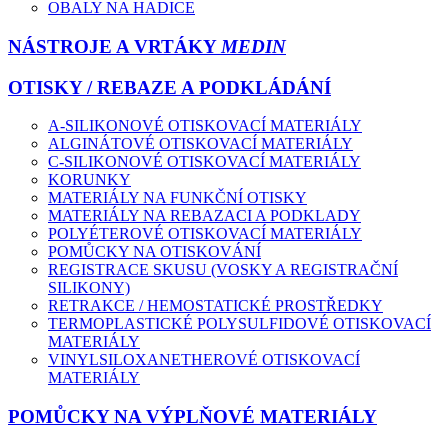
OBALY NA HADICE
NÁSTROJE A VRTÁKY
MEDIN
OTISKY / REBAZE A PODKLÁDÁNÍ
A-SILIKONOVÉ OTISKOVACÍ MATERIÁLY
ALGINÁTOVÉ OTISKOVACÍ MATERIÁLY
C-SILIKONOVÉ OTISKOVACÍ MATERIÁLY
KORUNKY
MATERIÁLY NA FUNKČNÍ OTISKY
MATERIÁLY NA REBAZACI A PODKLADY
POLYÉTEROVÉ OTISKOVACÍ MATERIÁLY
POMŮCKY NA OTISKOVÁNÍ
REGISTRACE SKUSU (VOSKY A REGISTRAČNÍ
SILIKONY)
RETRAKCE / HEMOSTATICKÉ PROSTŘEDKY
TERMOPLASTICKÉ POLYSULFIDOVÉ OTISKOVACÍ
MATERIÁLY
VINYLSILOXANETHEROVÉ OTISKOVACÍ
MATERIÁLY
POMŮCKY NA VÝPLŇOVÉ MATERIÁLY