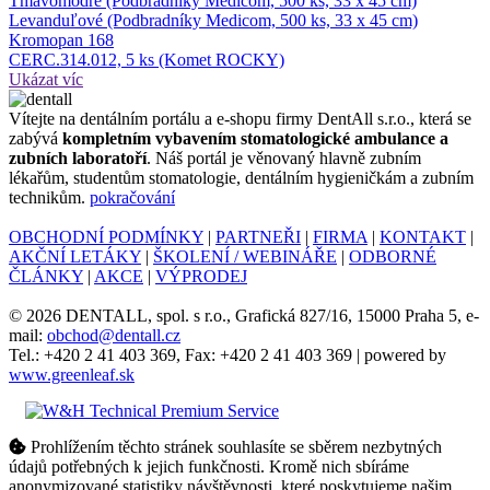
Tmavomodré (Podbradníky Medicom, 500 ks, 33 x 45 cm)
Levanduľové (Podbradníky Medicom, 500 ks, 33 x 45 cm)
Kromopan 168
CERC.314.012, 5 ks (Komet ROCKY)
Ukázat víc
Ví­tejte na dentálním portálu a e-shopu firmy DentAll s.r.o., která se
zabývá
kompletním vybavením stomatologické ambulance a
zubních laboratoří
. Náš portál je věnovaný hlavně zubním
lékařům, studentům stomatologie, dentálním hygieničkám a zubním
technikům.
pokračování
OBCHODNÍ PODMÍNKY
|
PARTNEŘI
|
FIRMA
|
KONTAKT
|
AKČNÍ LETÁKY
|
ŠKOLENÍ / WEBINÁŘE
|
ODBORNÉ
ČLÁNKY
|
AKCE
|
VÝPRODEJ
© 2026 DENTALL, spol. s r.o., Grafická 827/16, 15000 Praha 5, e-
mail:
obchod@dentall.cz
Tel.: +420 2 41 403 369, Fax: +420 2 41 403 369 | powered by
www.greenleaf.sk
Prohlížením těchto stránek souhlasíte se sběrem nezbytných
údajů potřebných k jejich funkčnosti. Kromě nich sbíráme
anonymizované statistiky návštěvnosti, které poskytujeme našim