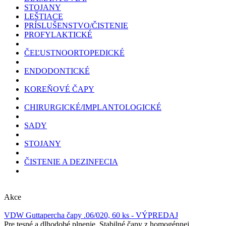
STOJANY
LEŠTIACE
PRÍSLUŠENSTVO/ČISTENIE
PROFYLAKTICKÉ
ČEĽUSTNOORTOPEDICKÉ
ENDODONTICKÉ
KOREŇOVÉ ČAPY
CHIRURGICKÉ/IMPLANTOLOGICKÉ
SADY
STOJANY
ČISTENIE A DEZINFECIA
Akce
VDW Guttapercha čapy .06/020, 60 ks - VÝPREDAJ
Pre tesné a dlhodobé plnenie. Stabilné čapy z homogénnej