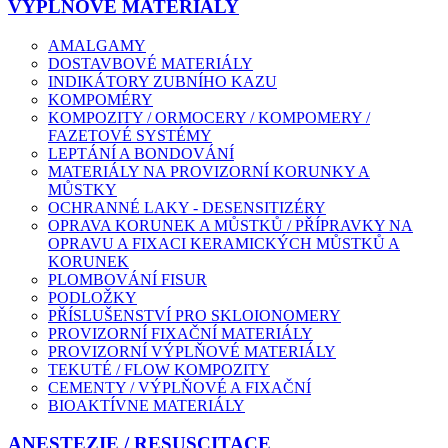
VÝPLŇOVÉ MATERIÁLY
AMALGAMY
DOSTAVBOVÉ MATERIÁLY
INDIKÁTORY ZUBNÍHO KAZU
KOMPOMÉRY
KOMPOZITY / ORMOCERY / KOMPOMERY /
FAZETOVÉ SYSTÉMY
LEPTÁNÍ A BONDOVÁNÍ
MATERIÁLY NA PROVIZORNÍ KORUNKY A
MŮSTKY
OCHRANNÉ LAKY - DESENSITIZÉRY
OPRAVA KORUNEK A MŮSTKŮ / PŘÍPRAVKY NA
OPRAVU A FIXACI KERAMICKÝCH MŮSTKŮ A
KORUNEK
PLOMBOVÁNÍ FISUR
PODLOŽKY
PŘÍSLUŠENSTVÍ PRO SKLOIONOMERY
PROVIZORNÍ FIXAČNÍ MATERIÁLY
PROVIZORNÍ VÝPLŇOVÉ MATERIÁLY
TEKUTÉ / FLOW KOMPOZITY
CEMENTY / VÝPLŇOVÉ A FIXAČNÍ
BIOAKTÍVNE MATERIÁLY
ANESTEZIE / RESUSCITACE