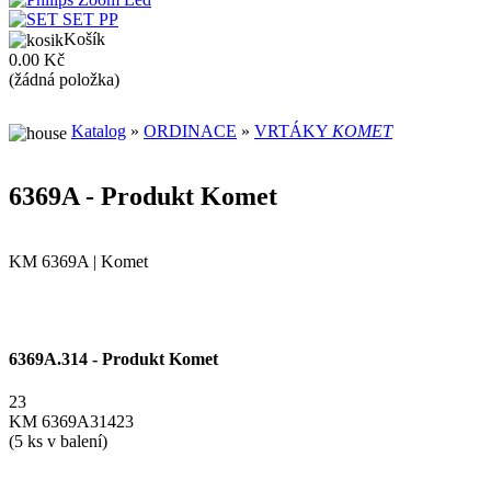
Košík
0.00 Kč
(žádná položka)
Katalog
»
ORDINACE
»
VRTÁKY
KOMET
6369A - Produkt Komet
KM 6369A | Komet
6369A.314 - Produkt Komet
23
KM 6369A31423
(5 ks v balení)