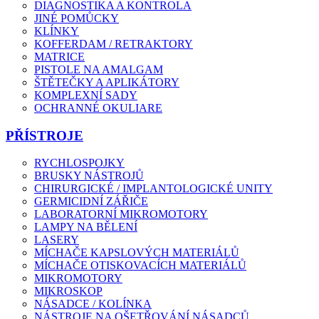
DIAGNOSTIKA A KONTROLA
JINÉ POMŮCKY
KLÍNKY
KOFFERDAM / RETRAKTORY
MATRICE
PISTOLE NA AMALGAM
ŠTĚTEČKY A APLIKÁTORY
KOMPLEXNÍ SADY
OCHRANNÉ OKULIARE
PŘÍSTROJE
RYCHLOSPOJKY
BRUSKY NÁSTROJŮ
CHIRURGICKÉ / IMPLANTOLOGICKÉ UNITY
GERMICIDNÍ ZÁŘIČE
LABORATORNÍ MIKROMOTORY
LAMPY NA BĚLENÍ
LASERY
MÍCHAČE KAPSLOVÝCH MATERIÁLŮ
MÍCHAČE OTISKOVACÍCH MATERIÁLŮ
MIKROMOTORY
MIKROSKOP
NÁSADCE / KOLÍNKA
NÁSTROJE NA OŠETŘOVÁNÍ NÁSADCŮ