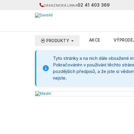
02 41 403 369
ZÁKAZNICKÁ LINKA
AKCE
VÝPRODE
PRODUKTY
Tyto stránky a na nich dále obsažené i
Pokračováním v používání těchto stráne
pozdějších předpisů, a že jste si vědom
nejste.