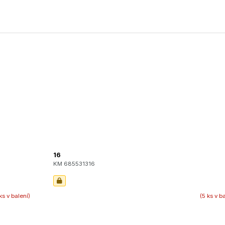
16
KM 685531316
ks v balení)
(5 ks v b