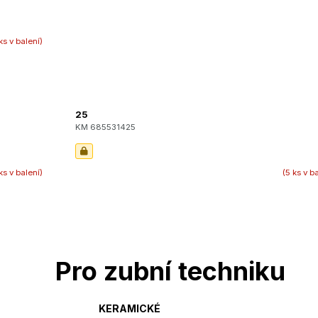
ks v balení)
25
KM 685531425
ks v balení)
(5 ks v b
Pro zubní techniku
KERAMICKÉ