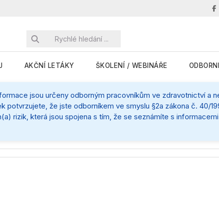
J
AKČNÍ LETÁKY
ŠKOLENÍ / WEBINÁŘE
ODBORN
nformace jsou určeny odborným pracovníkům ve zdravotnictví a nej
k potvrzujete, že jste odborníkem ve smyslu §2a zákona č. 40/199
(a) rizik, která jsou spojena s tím, že se seznámíte s informace