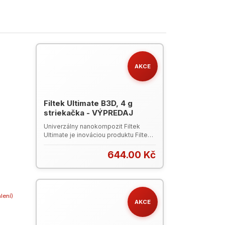
AKCE
Filtek Ultimate B3D, 4 g
striekačka - VÝPREDAJ
Univerzálny nanokompozit Filtek
Ultimate je inováciou produktu Filtek
Supreme XT so zlepšenou
leštiteľnosťou a následným
644.00 Kč
zachovaním dlhodobého lesku a
fluorescencie, je nelepivý a ľahko
tvarovateľný s mimoriadnou
pevnosťou v anteriornom i
posteriornom úseku. Produktový
alení)
AKCE
leták Filtek Ultimate (PDF) Kompletný
katalog 3M ESPE (PDF, 8 MB)