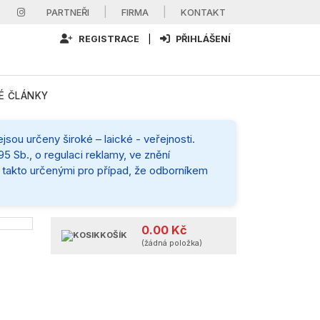
|
|
PARTNEŘI
FIRMA
KONTAKT
REGISTRACE
|
PŘIHLÁŠENÍ
É ČLÁNKY
sou určeny široké – laické - veřejnosti.
5 Sb., o regulaci reklamy, ve znění
mi takto určenými pro případ, že odborníkem
0.00 Kč
KOŠÍK
(žádná položka)