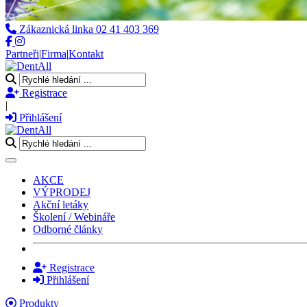
Zákaznická linka
02 41 403 369
Partneři
|
Firma
|
Kontakt
Registrace
|
Přihlášení
Toggle navigation
AKCE
VÝPRODEJ
Akční letáky
Školení / Webináře
Odborné články
Registrace
Přihlášení
Produkty