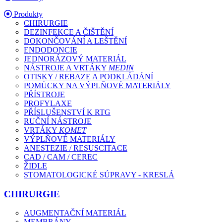
Produkty
CHIRURGIE
DEZINFEKCE A ČIŠTĚNÍ
DOKONČOVÁNÍ A LEŠTĚNÍ
ENDODONCIE
JEDNORÁZOVÝ MATERIÁL
NÁSTROJE A VRTÁKY
MEDIN
OTISKY / REBAZE A PODKLÁDÁNÍ
POMŮCKY NA VÝPLŇOVÉ MATERIÁLY
PŘÍSTROJE
PROFYLAXE
PŘÍSLUŠENSTVÍ K RTG
RUČNÍ NÁSTROJE
VRTÁKY
KOMET
VÝPLŇOVÉ MATERIÁLY
ANESTEZIE / RESUSCITACE
CAD / CAM / CEREC
ŽIDLE
STOMATOLOGICKÉ SÚPRAVY - KRESLÁ
CHIRURGIE
AUGMENTAČNÍ MATERIÁL
MEMBRÁNY