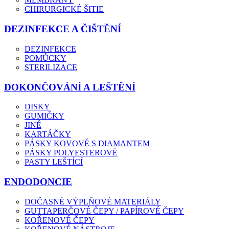
CHIRURGICKÉ ŠITIE
DEZINFEKCE A ČIŠTĚNÍ
DEZINFEKCE
POMŮCKY
STERILIZACE
DOKONČOVÁNÍ A LEŠTĚNÍ
DISKY
GUMIČKY
JINÉ
KARTÁČKY
PÁSKY KOVOVÉ S DIAMANTEM
PÁSKY POLYESTEROVÉ
PASTY LEŠTÍCÍ
ENDODONCIE
DOČASNÉ VÝPLŇOVÉ MATERIÁLY
GUTTAPERČOVÉ ČEPY / PAPÍROVÉ ČEPY
KOŘENOVÉ ČEPY