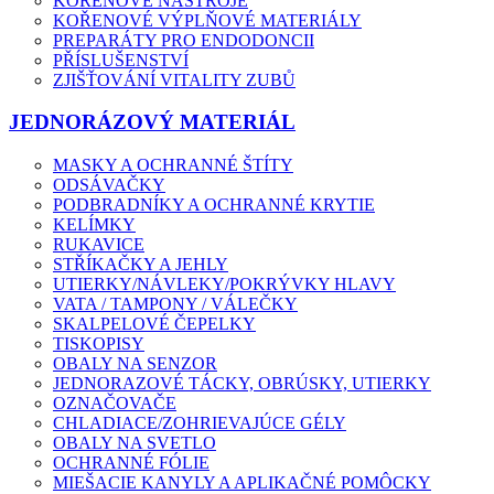
KOŘENOVÉ NÁSTROJE
KOŘENOVÉ VÝPLŇOVÉ MATERIÁLY
PREPARÁTY PRO ENDODONCII
PŘÍSLUŠENSTVÍ
ZJIŠŤOVÁNÍ VITALITY ZUBŮ
JEDNORÁZOVÝ MATERIÁL
MASKY A OCHRANNÉ ŠTÍTY
ODSÁVAČKY
PODBRADNÍKY A OCHRANNÉ KRYTIE
KELÍMKY
RUKAVICE
STŘÍKAČKY A JEHLY
UTIERKY/NÁVLEKY/POKRÝVKY HLAVY
VATA / TAMPONY / VÁLEČKY
SKALPELOVÉ ČEPELKY
TISKOPISY
OBALY NA SENZOR
JEDNORAZOVÉ TÁCKY, OBRÚSKY, UTIERKY
OZNAČOVAČE
CHLADIACE/ZOHRIEVAJÚCE GÉLY
OBALY NA SVETLO
OCHRANNÉ FÓLIE
MIEŠACIE KANYLY A APLIKAČNÉ POMÔCKY