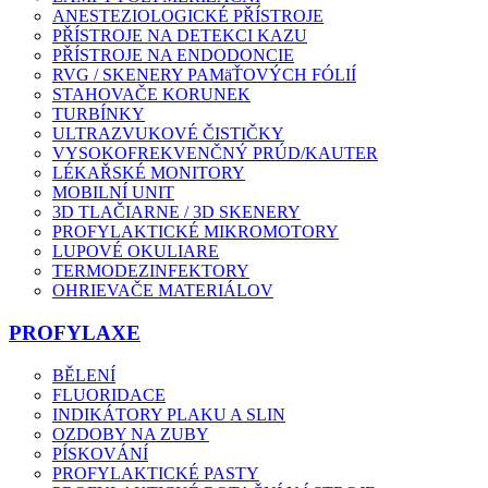
ANESTEZIOLOGICKÉ PŘÍSTROJE
PŘÍSTROJE NA DETEKCI KAZU
PŘÍSTROJE NA ENDODONCIE
RVG / SKENERY PAMäŤOVÝCH FÓLIÍ
STAHOVAČE KORUNEK
TURBÍNKY
ULTRAZVUKOVÉ ČISTIČKY
VYSOKOFREKVENČNÝ PRÚD/KAUTER
LÉKAŘSKÉ MONITORY
MOBILNÍ UNIT
3D TLAČIARNE / 3D SKENERY
PROFYLAKTICKÉ MIKROMOTORY
LUPOVÉ OKULIARE
TERMODEZINFEKTORY
OHRIEVAČE MATERIÁLOV
PROFYLAXE
BĚLENÍ
FLUORIDACE
INDIKÁTORY PLAKU A SLIN
OZDOBY NA ZUBY
PÍSKOVÁNÍ
PROFYLAKTICKÉ PASTY