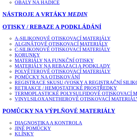
OBALY NA HADICE
NÁSTROJE A VRTÁKY
MEDIN
OTISKY / REBAZE A PODKLÁDÁNÍ
A-SILIKONOVÉ OTISKOVACÍ MATERIÁLY
ALGINÁTOVÉ OTISKOVACÍ MATERIÁLY
C-SILIKONOVÉ OTISKOVACÍ MATERIÁLY
KORUNKY
MATERIÁLY NA FUNKČNÍ OTISKY
MATERIÁLY NA REBAZACI A PODKLADY
POLYÉTEROVÉ OTISKOVACÍ MATERIÁLY
POMŮCKY NA OTISKOVÁNÍ
REGISTRACE SKUSU (VOSKY A REGISTRAČNÍ SILIK
RETRAKCE / HEMOSTATICKÉ PROSTŘEDKY
TERMOPLASTICKÉ POLYSULFIDOVÉ OTISKOVACÍ 
VINYLSILOXANETHEROVÉ OTISKOVACÍ MATERIÁL
POMŮCKY NA VÝPLŇOVÉ MATERIÁLY
DIAGNOSTIKA A KONTROLA
JINÉ POMŮCKY
KLÍNKY