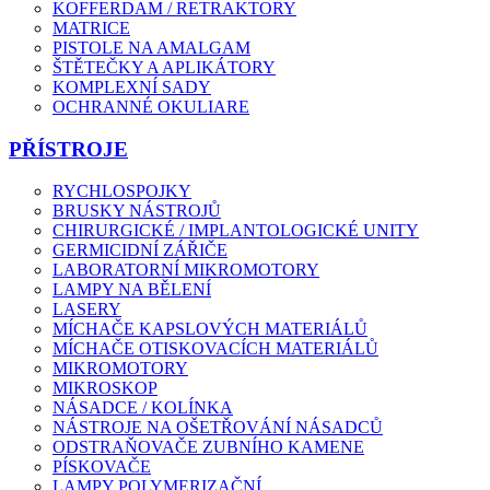
KOFFERDAM / RETRAKTORY
MATRICE
PISTOLE NA AMALGAM
ŠTĚTEČKY A APLIKÁTORY
KOMPLEXNÍ SADY
OCHRANNÉ OKULIARE
PŘÍSTROJE
RYCHLOSPOJKY
BRUSKY NÁSTROJŮ
CHIRURGICKÉ / IMPLANTOLOGICKÉ UNITY
GERMICIDNÍ ZÁŘIČE
LABORATORNÍ MIKROMOTORY
LAMPY NA BĚLENÍ
LASERY
MÍCHAČE KAPSLOVÝCH MATERIÁLŮ
MÍCHAČE OTISKOVACÍCH MATERIÁLŮ
MIKROMOTORY
MIKROSKOP
NÁSADCE / KOLÍNKA
NÁSTROJE NA OŠETŘOVÁNÍ NÁSADCŮ
ODSTRAŇOVAČE ZUBNÍHO KAMENE
PÍSKOVAČE
LAMPY POLYMERIZAČNÍ